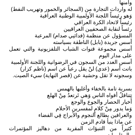
وأمنها
له واردات التجارة من (السجائر والخمور وتهريب النفط)
وَهو رئيساً اللجنة الأولمبية الوطنية العراقية
رئيساً لاتحاد الكرة العراقي
رئساً لنقابة الصحفيين العراقيين
المسؤول عن منظمة (فدائيي صدام) المرعبة
أسس جريدة (بابل) الناطقة بسياسته
أسس مجموعة قنوات الشباب التلفزيونية والتي تعمل
على مدار اليوم
أسس العدد من السجون في الرضوانية واللجنة الأولمبية
باتت أسم (عدي) لنْ يقل رعباً عن اسم (ناظم كزار)
وسجونه لا تقل وحشية عن (قصر النهاية) سيء الصيت.
بسرية تامة بالخفاء وأغلبها بالهمس
تتناقلُ أفواه الناس وَهي تَرتعدُ مِنْ الهلع
أَخبار الحصار والجوع والوجع
وَما يدور مِنْ كلامٍ لمفسرين الأحلام
والعرافين بطالع النجوم والأبراج فِي الفضاء
عن ماذا ينبأ قادم الزمن
كثيراً من التنبؤات المقربة من دهاليز المؤتمرات