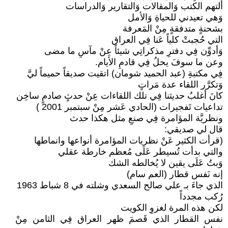
ألتهم الكتب وَالمقالات وَالتقارير وَالدراسات
وَهي تعيدني للحياةِ وَالأمل
بشحنةٍ متدفقةٍ مِنْ المَعرفة
التي حُجبتْ كلياً عَنا فِي العراق
وَأدوِّن فِي دفترِ مذكراتِي شيئاً عِنْ مآسِ ما مضى
وعن ما سوفَ يحلُ فِي قادمِ الأيام.
فِي مكتبةِ (عبد الحميد شومان) اتقيت صديقاً حميماً ليَّ
وَتكرَّر اللقاء عدة مَراتٍ
كانَ أغلبُ حديثنا فِي تلك اللقاءات عِنْ حدثٍ صادمٍ ساخِن
تداعيات تَفجيرات (الحادي عَشر مِنْ سبتمبر 2001 )
ونظريَّة المؤامرة فِي صنعِ مثل هكذا حدث
قال لي صديقي:
(قرأت الكثير عَنْ نظريات المؤامرة أنواعها وانماطها
والتي بدأت تُسيطر عَلَى مُعظم خارطة عقلي
وَبتُ عَلَى يقين لا يُخالطه الشك
إنه نَفس قطار (العم سام)
الذي جاءَ بـ علي صالح السعدي وشلته في 8 شباط 1963
رُكب مجدداً
لكن هذه المرة لغزوِ الكويت
نفس القطار الذي قَصمَ ظهر العراق فِي الثامن مِنْ