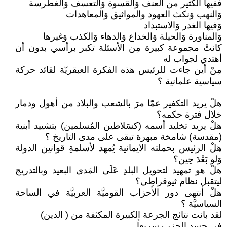
ففيها الكثير من العنف وَالقسوة وَالتعسف وَالغطرسة
وَالنهب وَنكث العهود والمواثيق وَالمعاهدات
وَفيها الغدر وَالاستبداد
وَالمناورة وَالحيلة وَالخداع وَالدهاء وَالكذب وَغيرها
كانتْ مجموعة كبيرة مِن الأسئلة تكبر برأسي بدون أن
أهتدي لجواب له
مِنْ أين جاءت للرئيس هذه الفكرة العبقريّة لقائد حركة
سياسية علمانية ؟
هلْ يريد التكفير عمّا مرَ بالشعب والبلاد من أهول ودمار
خلال فترة حكمه؟
هلْ يريد تخليد أسمه (كسَلاطين المُسلمين) بتشييد أبنية
(مقدسة) شامخة مبهرة تبقى على مدى التاريخ ؟
هلْ الرئيس بحملته الايمانية يُمهد لأسلمةِ قوانين الدولة
وَلو بَعْدَ حِين؟
هلْ هو تمهيد لتحويل البلدِ عَلَى المَدى البعيد وبالتدريج
ليتقبل نظام ثيوقراطي؟
هلْ أنتهى دور الأَحزاب القوميَّة العربيَّة في الساحة
السياسيَّة ؟
لقد بانت نتائج الجرعة الكبيرة المكثفة من ( الدين)
في جسد الحزب سريعاً