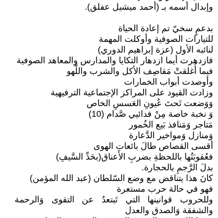
وإبدال أسمه بـ (أحمد ميشيل عفلق).
بدعمٍ سخيّ تم إعادة الحياة
للتيارات الصوفية وأوكلت المهمة
لنائبه الأول (عزة إبراهيم الدوري)
فازدهرت أيما ازدهار التكايا والمدارس والمعاهد الصوفية
فيما أُغلقتْ مَقاصِف الأكل والشرب واللَّهو
وأوصدت أبواب الخمارات
وزادت القيود على المراكز الإجتماعية الترفيهية
وَوَضعت تَحتَ عُيونِ العَسسِ الخاص
وَ نخبة خاصة مِنْ فدائيي صَّدام (10)
مَتاجر وَمَنافذ بَيع الخُمور
وَمنازل وَمواخير الدَّعارة
أقسى القصاص طالَ بائعات الهوى
فعُقوبَتُها باللحظةِ بضربِ الأَعناق(بحَدِّ السَّيفِ)
بدلَ الرَّجمِ بالحجارة.
كانَ هذا يتناقض مع وضع السّلطان (عبد الله المؤمن)
فهو في حالة حرب مستعرة
وللحروب قوانينها التي تَبتعدُ عن التقوى وَالرحمة
والشفقة وَالصدق والعدل