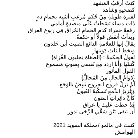
كنتْ أَرقبُ المَشهد
كضحيةٍ وَشاهد
لفترةِ طويلةٍ مِنْ حُكمٍ مُرعبٍ أشبه بحمامِ دمٍ
ذَات مساء بَسَطتُ عَلَى منضدةٍ أَمامي
رقعةٌ حَمراء كدمِ الحَمامِ المُراق فِي ربوع العراق
وبدأتُ أنقش قولاً أو حكمةً
يقالُ إنها للعلامةِ الذائع الصيت أبن خَلدون
وَبخطِ الثلثِ دَونتها
تَقولُ الحكمةُ : {الطُغاة يَجلبون الغُزاة}
كَتبتَها وَأَنا اردد مِعَ نَفسي بِصوتٍ مَسموع
القول المأثور
{دَوامُ الحالِ مِنْ المُحالِّ}
لَمْ تزلْ قروح الجروح تَنبِضُ بالوَجَع
وَغَزيرُ الدَّمعِ تَسكُبهُ العُيونُ
كأَنَّ دائِراتِ المَنون
قَدْ خطت عَليك يا عراق
أَن تَبقى بَيْن شقَّي الرَّحَى تَدور
كتبت في مالمو /مملكة السويد 2021
الهوامش