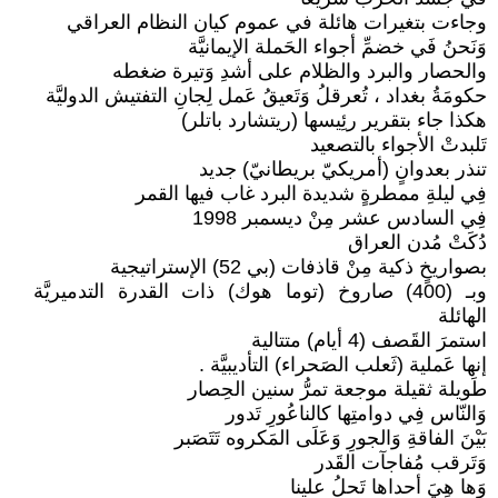
وجاءت بتغيرات هائلة في عموم كيان النظام العراقي
وَنَحنُ فَي خضمِّ أجواء الحَملة الإيمانيَّة
والحصار والبرد والظلام على أشدِ وَتيرة ضغطه
حكومَةُ بغداد ، تُعرقلُ وَتَعيقُ عَمل لِجانِ التفتيش الدوليَّة
هكذا جاء بتقرير رئِيسها (ريتشارد باتلر)
تَلبدتْ الأجواء بالتصعيد
تنذر بعدوانٍ (أمريكيّ بريطانيّ) جديد
فِي ليلةِ ممطرةٍ شديدة البرد غاب فيها القمر
فِي السادس عشر مِنْ ديسمبر 1998
دُكَتْ مُدن العراق
بصواريخٍ ذكية مِنْ قاذفات (بي 52) الإستراتيجية
وبـ (400) صاروخ (توما هوك) ذات القدرة التدميريَّة
الهائلة
استمرَ القَصف (4 أيام) متتالية
إنها عَملية (ثَعلب الصَحراء) التأديبيَّة .
طَويلة ثقيلة موجعة تمرُّ سنين الحِصار
وَالنّاس فِي دوامتِها كالناعُورِ تَدور
بَيْنَ الفاقةِ وَالجورِ وَعَلَى المَكروه تَتَصَبر
وَتَرقب مُفاجآت القَدر
وَها هِيَ أحداها تَحلُ علينا