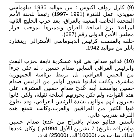
ــــــــــــــــــــــــــــــــــــــــــــــــــــــــــــــــــــــــــــــ
(9) كارل رولف اكيوس : من مواليد 1935 دبلوماسي
سويدي، عمل للفترة (1991 -1997) رئيساً للجنة الأمم
المتحدة الخاصة المعينة بالعراق، بعد حرب الخليج الثانية
لمراقبة نزع اسلحة العراق وتدميرها بموجب قرار
مجلس الأمن الدولي رقم (687).
خلفه بالمنصب كرئيس الدبلوماسي الأسترالي ريتشارد
باتلر من مواليد 1942.
(10) فدائيو صدام: هي قوة عسكرية تابعة لحزب البعث
والرئيس العراقي السابق صدام حسين ، لم تكن جزءاً
من الجيش العراقي، بل ترتبط برئاسة الجمهورية
مباشرة، وكانت قيادتها يتبعون أوامر من الرئيس صدام
حسين بواسطة أبنه عُديّ صدام حسين المشرف على
هذه القوات، ولم تكن بحوزتهم أسلحة ثقيلة، ولكن كانوا
يعتبرون أنهم موالون بشدة للرئيس العراقي، وقد تطوع
فيها الكثير من العراقيين والعرب،وكانت تتمتع هذه
الفرقة بتدريب عالي.
تأسس فدائيو صدام باقتراح من عُديّ صدام حسين
وبإشرافه بتاريخ( 7 تشرين االأول 1994م ) وكان عددها
انذاك يقارب من (10000)إلى (25000) فرد.