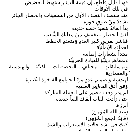
فهذا دليل قاطع، إن قيمةَ الدينار ستهبطُ للحضيض.
في تلك الأوقات
منذ منتصف النصف الأول من التسعينات والحصار الجائر
يشددُ مِنْ طوقِ جوره
بدأ القائدُ بتنفيذ خطة جديدة
لفك الحصار للتخفيفِ مِنْ معاناةِ الشَّعب
فباشر بفريقِ كبير العددِ وَمتعددِ الخطط
لحملتهِ الإيمانيَّة
مبتداً بشعاراتٍ إيمانية
وَبمعاهدٍ دينيَّةٍ للقيادةِ الحزبيَّة
وَبمسابقاتٍ لمختلفِ التخصصات الفنيَّة وَالهندسية
َوالمعمارية
لهندسةِ وَتصميم عددٍ مِنْ الجوامع الفاخرِة الكبيرة
وَفق أدق المعايير العلمية
لم يمر وقت قصير على الحملة المباركة
حتى زادت ألقاب القائد القباً جديدة
أبرزها
(عبد الله المُؤمن)
(قائِدُ الجَمعِ المُؤمِن)
كنتُ في أشدِ حالات الاستغراب والشك