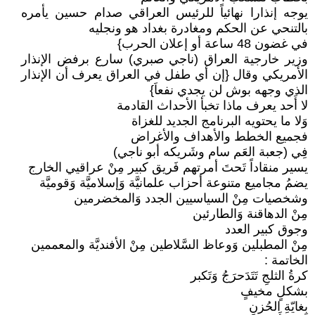
يوجه إنذارا نهائياً للرئيس العراقي صدام حسين يأمره
بالتنحي عن الحكم ومغادرة بغداد هو ونجليه
في غضون 48 ساعة أو إعلان الحرب}
وزير خارجية العراق (ناجي صبري) سارع برفض الإنذار
الأمريكي وقال {إن أي طفل في العراق يعرف أن الإنذار
الذي وجهه بوش لن يجدي نفعاَ}
لا أَحد يعرف ماذا تخبأ الأحداث القادمة
وَلا ما يحتويه البرنامج الجديد للغزاة
فجميع الخطط والأهداف والأغراض
فِي (جعبة العَم سام وشَريكه أبو ناجي)
يسير منقاداً تَحتَ أمرتهم فَريق كبير مِنْ عراقيي الخارج
يضمُ مجاميع متنوعة أحزاب علمانيَّة وَإسلاميَّة وَقوميَّة
وشخصيات مِنْ السياسيين الجدد وَالمخضرمين
مِنْ الدهاقنة وَالطارئين
وجوق كبير العدد
مِنْ المطبلين وَوعاظ السَّلاطين مِنْ الأفنديَّة والمعممين
الخاتمة :
كرةُ الثلجِ تَتَدَحرَجُ وَتَكبر
بشكلٍ مخيفٍ
بِغايّةِ الحُزنِ