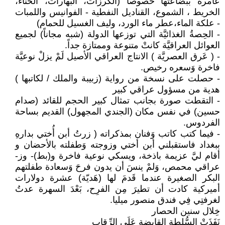
عامرة ببضاعتها خصوصاً (الكرزات، البهارات، الحناء،
الخريط ، الشموع، القناديل النفطية - الفوانيس واللمبات
- علكة الماء،عطر ماء الورد، وليف الغسيل للحمام)
- الحِصةُ الغذائيَّة التي توزعها الدولة (شبه مجاناً) لجميع
العوائل العراقيَّة كانتْ متنوعة وممتازة جداً.
- ( عَرق العصريَّة ) الانتاج العراقي الأصيل لَمْ يزلْ نوعيَّة
فاخرة وَسعره رخيص.
- حصلت على نسخة من رواية (زبيبة والملك / لكاتبها )
هدية من مسؤول عراقي كبير
- التقطت صورة بجانب تمثال كبير الحجم للقائد (صدام
حسين) في نفس مكان (الجندي المجهول) القديم بساحة
الفردوس.
- فيما كتب كاتب وَفنان بمذكراته ( زرتُ أبن أُختي بدارهِ
ببغداد فاستقبلني أبن أختي وزوجته وَطفلته بالأحضان و
أقام ليَّ عزيمة باذخة، ويسكي نوعية فاخرة و(بط)- وز-
عراقي محمص، وَلمْ ينسَ أن يدون فرحَ وَسعادة طفلتهم
البكر الصغيرة عندما قَدمَ لها (هَديّة) عشرة دولارات
أميركية كادت أن تطيرَ مِن الفرِح، بَعْدَ السهرة عدتُ
لغرفتِي فِي فندق منصور ميليا.
خِلال سنين الحصار
نَفَذَتْ السُّلطة القابضة عَلَى الرِّقاب