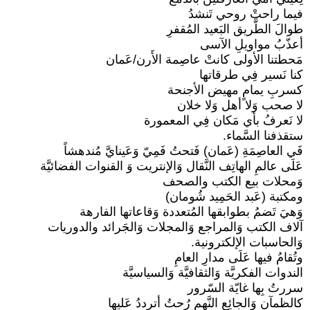
فيما راحتْ روحي تَنشدُ
طوالَ الطَّريق البَعيد المُقفرِ
أعذّبُ مواويلِ الآسى
مَحطتنا الأولى كانتْ عاصِمة الأَرن/عَمان
كنا نَسير فِي طرقاتها
كسربِ يمامٍ مهيض الأجنحة
لا صحب وَلا أهل وَلا خلان
لا نَعرفُ بأي مَكان فِي المعمورة
ستقذفنا السَّماء.
فَي العاصِمَةِ (عَمان) فَتحتُ فَمِيّ وَعَينايَّ مُندهشاً
عَلَى عالمِ الهاتِف النَّقال وَالإنتريت وَ القنوات الفضائيَّة
وَمحلات بيع الكتب والصحف
ومكتبة (عَبد الحَمِيد شُومان)
وَهيَ تَضمُ بطوابقها المُتعددة وَقاعاتها الفارهة
آلاف الكتب وَالمراجع وَالمجلات وَالجَرائد والدوريات
وَالحاسبات الإلكترونية.
وتُقامُ فيها عَلَى مدارِ العامِ
الندوات الفكريَّة وَالثقافيَّة وَالسياسيَّة
سررتُ بِها غايّة السّرور
كالظمآنِ وَالجائِع النَّهم رُحتُ أترددُ عَليها