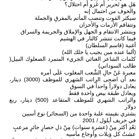
هَلِ هوِ تَحرير أَم غَزو أَم احتلال؟
والخوف من احتمال إنه
سيكثر المَوت وتنصب المأتم بالمفرقِ وَالجملة
وتتفاقم الأزمات والأحزان
وينتشر الانتقام و الجهل والإملاق والجريمة والسراق
فيما كانت تنتشر كالنار في الهشيم
أغنية (قاسم السلطان)
(ألما عنده مين يجيب يا خلك الله)
كلمات الشاعر الغنائي الجريء المتمرد الصعلوك النبيل(
طالب السوداني)
معبرة عَنْ حالِ الشَّعب المغلوب عَلَى أمره
بعد أن اضحى الراتب الشهري للموظف (3000) دينار،
يعادل دولاراً واحداً في السوق
ويعادل طبقة بيض واحدة فقط
والراتب الشهري للموظف المتقاعد (500) دينار، ربع
دولار
يشتري بقيمته علبة واحدة من (السجائر) نوع أسبين
في خريف أيلول / 2001
بَعْدِ أكثر مِنْ (عشرة سنوات) مِنْ ذلِ حصارٍ جائرٍ مرعبٍ
عشتُ كل وَيلات وأوجاع مآسيه