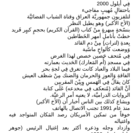
فِي أيلول 2000
باحتفالٍ مُهيبٍ مفاجيء
لتلفزيون جمهوريَّة العراق وقناة الشباب الفضائيَّة
(الأخ الأكبر) وهو يطيل النظر
بنسّخةٍ مبهرةٍ منْ كتاب (القرآن الكريم) بحجمٍ كبيٍر فَريد
خطتْ بأناملِ أمهر الخَطاطين
بِعدةِ (لترات)ٍ مِنْ دمِ القائد
وَوضعت كألواحٍ ماسّية
فِي مُتحف حَصين خصص لهذا الغرض
فِي مسجدِ (أُم المَعارك) الحَديث بعمارته
فيما البلاد والعباد كانت تغرق فِي لجةِ بحر
الفاقةِ وَالعوزِ وَالحرمان وَالضنك مِنْ شظف العيش
كانَ يقالُ فِي الهَمسِ وِبِيْنَ المقربين
أنَّ القائد (مُنعكف فِي مخدعه) عَلَى كتابة
الروايات الدراميَّة، لا يعنيه أمر الرعيَّة.
ويشاع كذلك بين الناس أخبار أن (الأخ الأكبر)
منذ عام 1991 تجنب الاتصال بالهاتف
خوفاً من تمكين الأمريكان رصد المَكان المتواجد فيه
واغتياله
وازداد وجله وذعره أكثر بعد إغتيال الرئيس (جوهر