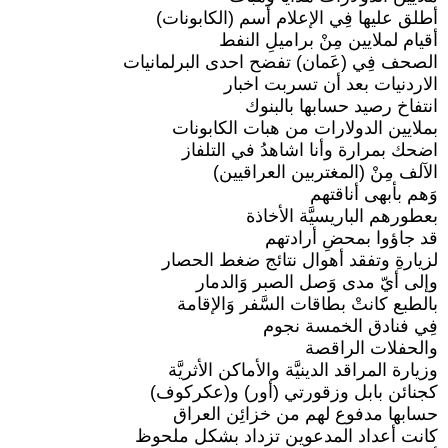
أطلق عليها فِي الإعلام أسم (الكابونات)
أقيام لملايين مِنْ براميلِ النفط
الصحف فِي (عَمان) تفضح احدى البرلمانيات
الاردنيات بعد أن تسربت اخبار
انتفاخ رصيد حسابها بالبنوك
بملايين الدولارات من هبات الكابونات
اضحك بمرارة وأنا اشاهدُ في التلفاز
الآلف مِنْ (المغتربين العراقيين)
وَهم بأبهى أناقتهم
بعطورهم الباريسيَّة الأخاذة
قد جاؤوا بمحضِ أرادتهم
لزيارةِ وتفقد أهوال نتائج ضغط الحصار
وإلى أيّ مدى وَصل الصبر وَالدمار
بالطبع كانتْ بطاقات السَّفر وَالإقامة
فِي فنادق الخمسة نجوم
والحفلات الراقصة
وزيارة المراقد الدينيَّة والأماكن الأثريَّة
كجنائن بابل وزقورتي (أور) و(عكركوف)
حسابها مدفوع لهم من خزائِن العراق
كانت أعداد المدعوين تزداد بشكل ملحوظ