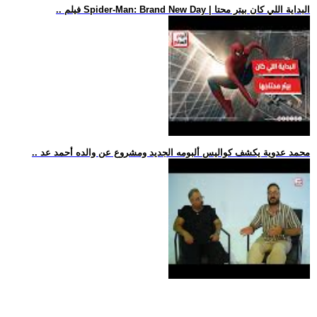
.. فيلم Spider-Man: Brand New Day | البداية اللي كان بيتر محتا
.. محمد عدوية يكشف كواليس ألبومه الجديد ومشروع عن والده أحمد عد