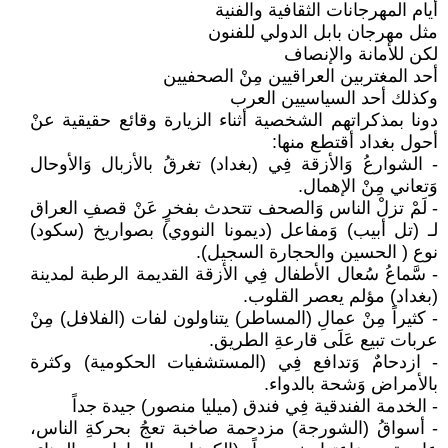
أيام المهرجانات الثقافية والفنية
مثل مهرجان بابل الدولي للفنون
لكن للأمانة والإنصاف
أحد المغتربين العراقيين مِنْ الصحفيين
وكذلك أحد السياسيين العرب
دونا بمذكراتهم الشخصية أثناء الزيارة وقائع حقيقية عنْ
أحول بغداد أقتطع منها:
- الشوارعُ وَالأزقة فِي (بغداد) تغرقُ بالأزبال وَالأوحال
وَتعاني مِنْ الإهمال.
- لَمْ تزلْ الناس وَالصحف تتحدث بفخرٍ عَنْ قصفِ العراق
لـ (تل أبيب) وَمفاعل (ديمونا النووي) بصواريخ (سكود)
نوع ( الحسين والحجارة السجيل).
- سَّماعُ سُعال الأطفال فِي الأزقة القديمة الرطبة لمدينة
(بغداد) مؤلم يعصر القلوب.
- كثيراً مِنْ عمالِ (المساطر) يتناولون لفات (الفلافل) مِنْ
عربات تبيع عَلَى قارعةِ الطريق.
- ازدحامٌ وَتدافع فِي (المستشفيات الحكومية) وكثرة
بالأمراض وَشحة بالدواء.
- الخدمة الفندقية فِي فندق (ميليا منصور) جيدة جداً
- أسواقُ (الشورجة) مزدحمة صاخبة تعجُ بحركةِ الناس،