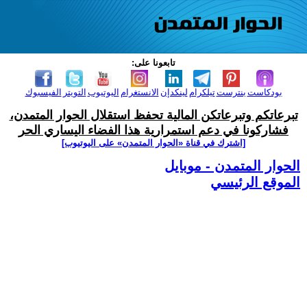
تابعونا على:
بودكاست
بنترست
تيلكرام
لينكدإن
الانستغرام
اليوتيوب
التويتر
الفيسبوك
تبرعاتكم وتبرعاتكن المالية تحفظ استقلال الحوار المتمدن،
فشاركونا في دعم استمرارية هذا الفضاء اليساري الحر
[اشترك في قناة ‫«الحوار المتمدن» على اليوتيوب]
الحوار المتمدن - موبايل
الموقع الرئيسي