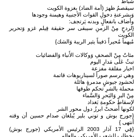
شباط
سيقصمُ ظهرَ (أمة الضاد) بغزوة الكويت
وَبشرعنةِ دخولِ القوات الأجنبية وهيمنة وجودها
وأضاف بانفعالٍ وبدنه يَرتجف:
{لردحٍ مِنْ الزمنِ سيبقى سر حقيقة فِيلم غزو وَتحرير
الكويت
مُبهماً مُحيراً دَفيناً يثير الريبة وَالشك}
مئاتٌ مِنْ الصحفِ وَوكالات الأَنباء وَالفضائيات
تبثُ عَلَى مَدارِ اليوم
اخبار مقلقة مفزعة
وهي ترسم صوراً لسيناريوهات قاتمة
لحشودِ جيوشٍ مدمرةٍ هائلة
محملة بالشرِ تحكم طوقها
مِنْ البرِ وَالبَحرِ وَالسَّماء
لإسقاطِ حكومةِ بَغداد
لكونها أضحتْ ابرزُ دول محور الشر
{جورج بوش و توني بلير يُبلغان صدام حسين أن وقته
أنتهى }
{فِي 17 آذار 2003 الرئيس الأمريكي (جورج بوش)
بخطاب للشعب الأمريكي والعالم