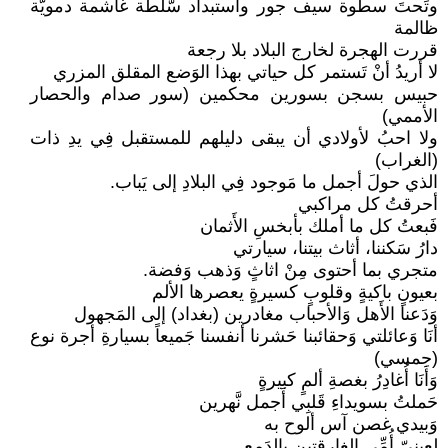
وتَحتَ سطوة سيف جور واستبداد سّلطة غاشمة دمويَّة
ظالمة
قررت الهجرة لخارج البلاد بلا رجعة
لا أريدُ أنْ تَستمر كل حياتي بهذا الوَضع المقلق المزري
حبيس بسجن بسورين محكمين (سور صدام والحصار
الأممي)
ولا احبُ لأولادي أن يبقى دليلهم للمستقبل فِي يدِ ذات
(الغراب)
الذي حولَ أجمل ما مَوجود فِي البلادِ إلى يَباب.
أحرقتُ كل مراكبي
فَبعتُ كل ما أملك بأبخسِ الأَثمان
دارُ سَكننا، أثاث بيتنا، سيارتي
متجري بما أحتوى مِنْ اثاثٍ وَذهب وَفضة.
بعيونٍ باكيةٍ وقلوبٍ كسيرةٍ يعصرها الألم
وَدَعنا الأَهل وَالأحباب مغادرين (بغداد) إلى المَجهول
أنَا وَعائلتي وَحقائبنا حَشرنا أنفسنا جَميعاً بسيارةِ أجرة نوع
(جمسي)
وَأَنَا أُغادِرُ بغصةِ ألمٍ كبيرةٍ
حَملتُ بسويداءِ قَلبِي أَجمل نَّهرين
وَبيدي غصن آس ألوح به
لِعينيّ أُمِّي الغارقتين بالدَمع