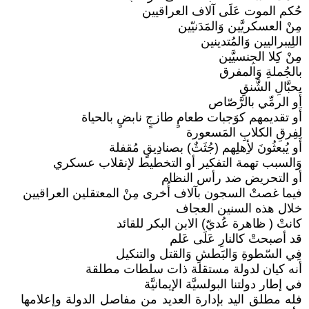
حُكم الموت عَلَى آلاف العراقيين
مِنْ العسكريَّين وَالمَدَنيّين
اللِيبراليين وَالمُتدينين
مِنْ كِلا الجِنسيَّين
بالجُملةِ وَالمفرق
بحبَّالِ الشَّنقِ
أَو الرمِّي بالرَّصّاص
أَو تقديمهم كوَجبات طعامٍ طازجٍ نابضٍ بالحياة
لفِرقِ الكلابِ المَسعورة
أَو يُبعثُونَ لأِهلِهم (جُثَثٌ) بصنادِيقٍ مُقفلة
وَالسبب تهمة التفكير أو التخطيط لإنقلاب عسكري
أو التحريض ضد رأس النظام
فيما غصتْ السجون بآلاف أُخرى مِنْ المعتقلين العراقيين
خلال هذه السنين العجاف
كانتْ ( ظاهرة عُديّ) الابن البكر للقائد
قد أصبحتْ كالنارِ عَلَى عَلم
فِي السّطوةِ وَالبَطشِ وَالقتل والتنكيل
أنه كيان لدولة مستقلة ذات سلطات مطلقة
في إطار دولتنا البولسيَّة الإيمانيَّة
فله مطلق اليد بإدارة العديد من مفاصل الدولة وإعلامها