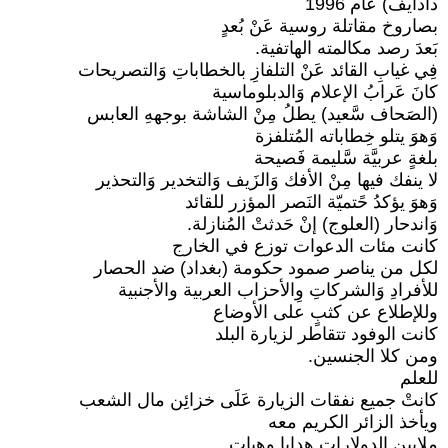
دادايف) عام 1996
بصاروخ مقاتلة روسية عَنْ بُعدٍ
بَعدَ رصد مكالمته الهاتفية.
فِي غيابِ القائد عَنْ التلفازِ بالخطاباتِ وَالتصريحات
كانَ عَرابُ الإعلام وَالدبلوماسية
(الصَحاف سَّعيد) يطلُ مِنْ الشاشة بوجههِ العابس
وَهوَ يتلو خِطاباته المُتلفزة
بلغةٍ عربيَّة سَّليمة فَصيحة
لا ينفك فيها مِنْ الأفك وَالزَيف وَالتخدير وَالتحذير
وَهوَ يؤكدُ حًتميّة النَصر المؤزر للقائد
وَاندحار (العلوج) إنْ حَدثتْ المُنازلة.
كانت مئات الدعوات توزع في الخارج
لكل من يناصر صمود حكومة (بغداد) ضد الحصار
للأفرادِ وَالشركاتِ وِالأحزاب العربية والأجنبية
وللإطلاع عن كثبٍ على الأوضاع
كانت الوفود تتقاطر لزيارة البلد
ومن كلا الجنسين.
للعلم
كانتْ جميع نفقات الزيارة عَلَى خزائِن مال الشعب
ويأخذ الزائر الكريم معه
ملايين الدولارات هدايا وهبات