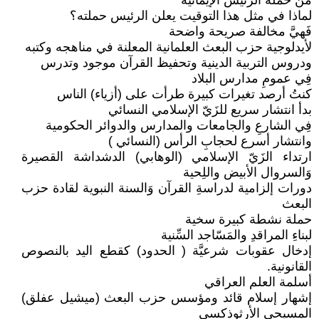
مَنْ حملة الرئيس الإيمانية
لماذا في مثل هذا التوقيت يعلن الرئيس حملته؟
فَهيَّ مخالفة صريحة واضحة
لأيدلوجية حزب البعث العلمانية المعلنة في مناهجه وكتبه
ودروس التربية الدينية وتحفيظ القرآن موجود وتدرس
فِي عمومِ مدارس البلاد
كنتُ أرصد تغيرات كبيرة طرأت على (أزياء) الناس
بدأ انتشار سريع للزَيّ الإسلامي النسائي
فِي الشارعِ والجامعات والمدارس والدوائر الحكومية
وانتشار أسرع لحجابِ الرأس (النسائي )
ارتداء الزَيّ الإسلامي (الوهابي) الدشداشة القصيرة
وَالسروال الأبيض واللِحية
دورات إلزامية لدراسةِ القرآن وَالسنة النبوية لقادة حزب
البعث
حملة نشطة كبيرة سخية
لبناءِ المراقدِ والمَسّاجد السِّنية
إدخال عقوبات شرعيَّة ( الحدود) كقطع اليد بالنصوص
القانونية.
أسلمة العلم العراقي
إشهار إسلام قائد ومؤسس حزب البعث (ميشيل عفلق)
المسيحي الأرثوذكسي