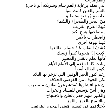
والمؤامرات
التي تعقد برعاية (العم سام وشريكه أبو ناجي)
بالسِّر وَالعلن كانتْ تتنبأ
بعاصفةٍ مُرعبةٍ ستنطلق
مِنْ البحرِ وَالصحراءِ وَالسَّماء
فيها: الفَرج القريب
سيصاحبها هرج أكيد
وَاضطراب بالأمن
فيما نبوءة أخرى
كشفَ النقاب عَنْ حساب طالعها
أكدت إنَّ هجوماً كبيراً وَشِيك
كأنها تعلم بالقدر والمصير
وباتت كلما تتقدم إلى الأمام الأيام
يكون الطالع أسوأ
رغم كنوز الخير الوفير، التي تزخر بها البلاد
لكن الخوف من الفوضى الخلاقة
أن عمَ انتشارها (ستشرعن) بقانون مضطرب
وهي أُسٌ يؤسس للفساد وَالخراب
والكثير منهم حذر بالعلن والاحتجاج
وبالتلميح بالغمز واللمز
لاختلافهم فِي تفسِير مَعنى الهجوم المُرتقب