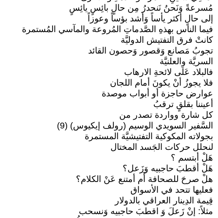
مُسرعةً وَنَحنُ نَنحدرُ مِن حالٍ بائِسٍ يائِسٍ
إلى حالٍ أكثر يأساً وَأشد بؤساً وعوزاً
فيما الناس بهذهِ الصَّدماتِ المُروعة والمآسي المُستمرة
كانتْ فرق التفتيش الدوليَّة
تجوبُ مَصانع وَقصور وَحصون القائد
السريَّة والعلنيَّة
فالبلاد عَلَى لائحةِ الارهاب
فلا يجوزُ أنْ يكونَ أمام اللجان
عوارض حاجزة أو أبواب موصدة
أعيننا بقلقٍ ترقبُ
كل شارة وواردة تصدر من
السَّفير السويدي الوسيم (رولف إيكيوس) (9)
بجولاته المكوكية التفتيشيَّة المستمرة
لنحلل حركات الجَسد المختال
هَلْ أبتسم ؟
هَلْ أقطبَ حاجبيه وَزَعل؟
هلْ صرحَ للصحافة أَم أمتنع عَنْ الكلام؟
فعليها تتحد في الأسواق
قِيمة الدِينار العراقي بالدولار
مثلاً: إنْ زَعلَ وَ اقطبَ حاجبيه وَنسحب