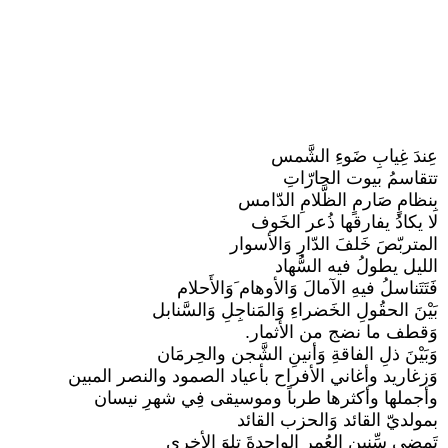
عِندَ غِيابِ ضَوءِ الشَّمس
تتقاسمُ بيوت الحارّاتِ
بِنظامٍ صَارمٍ الظَّلامِ الدّامس
لا يكادُ يفارقها ذُعر الخَوف
المتربّصَ خَلفَ الدّارِ وَالأسوار
الليل يطولُ فيه السُّهاد
فَتَتَناسلُ فيهِ الآمالَ وَالأوهام َوَالأَحلام
بَيْنَ الحقُولِ الخَضراءِ وَالمَناجِلِ وَالسَّنابل
وَقطف ما نضج من الأثمار.
وَبَيْنَ ذلِ الفاقةِ وَأنينِ الشَّجن والحِرمَان
وَزغاريد وأغاني الأفراح بأعياد الصمود والنصر المبين
وأجملها وأكثرها طرباً وموسيقى فِي شهرِ نيسان
بمولديّ القائد وَالحزب القائد
تَمضِي سِّنينِ العُمر الواحدةَ تِلوَ الأخرى