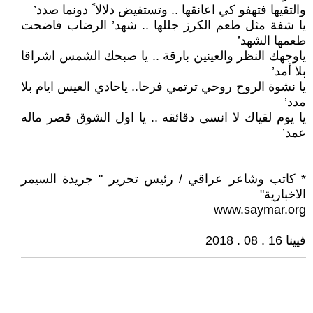
والتقيها فتهفو كي اعانقها .. وتستفيض دلالا ً دونما صدد’
يا شفة مثل طعم الكرز جللها .. شهد’ الرضاب فاضحت
طعمها الشهد’
ياوجهك النظر والعينين بارقة .. يا صبحك الشمس اشراقا
بلا أمد’
يا نشوة الروح روحي ترتمي فرحا.. ياحادي العيس ايام بلا
مدد’
يا يوم لقياك لا انسى دقائقه .. يا اول الشوق قصر ماله
عمد’
* كاتب وشاعر عراقي / رئيس تحرير " جريدة السيمر
الاخبارية"
www.saymar.org
فيينا 16 . 08 . 2018