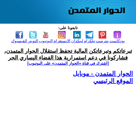
تابعونا على:
بودكاست
بنترست
تيلكرام
لينكدإن
الانستغرام
اليوتيوب
التويتر
الفيسبوك
تبرعاتكم وتبرعاتكن المالية تحفظ استقلال الحوار المتمدن،
فشاركونا في دعم استمرارية هذا الفضاء اليساري الحر
[اشترك في قناة ‫«الحوار المتمدن» على اليوتيوب]
الحوار المتمدن - موبايل
الموقع الرئيسي