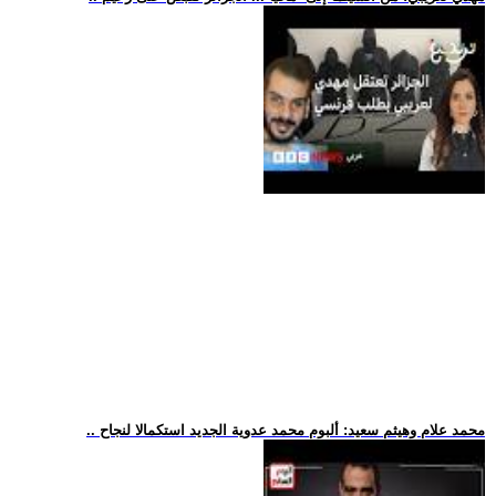
.. محمد علام وهيثم سعيد: ألبوم محمد عدوية الجديد استكمالا لنجاح