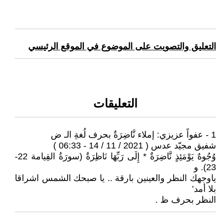
التعليق والتصويت على الموضوع في الموقع الرئيسي
التعليقات
1 - عفواً عزيزي: إملاء نَّاضِرَةٌ بحرف لُغةِ الـ ض
شفيق مجيّد عدس ( 2021 / 11 / 14 - 06:33 )
وُجُوهٌ يَوْمَئِذٍ نَّاضِرَةٌ * إِلَى رَبِّهَا نَاظِرَةٌ (سورَةُ القِيامة 22-
23). و
ياوجهك النظر والعينين بارقة .. يا صبحك الشمس اشراقا
بلا أمد’
النظر بحرف ظ .