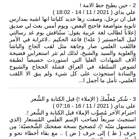
2 - حين يطيح حظ الامة !
علي بداي ( 2021 / 11 / 14 - 18:02 )
قبل ان ترحل، وصفت زها حديد كلياتنا انها اشبه بمدارس
ثانوية متواضعة فاحتج البعض، ويوم أمس بعث لي صديق
إعلاناً لطالب لغة عربية يقول: ستُناقش يوم غد رسالتي
لنيل الماجستير ( عله!) قاعة الحكيم ..لاغرابة في الأمر
فاللقب العلمي صار وجاهة مثل لقب الحاج والباشا
والعلوية والسيد والشيخ، لذلك لم تثر استغرابي فضيحة
آلاف الشهادات العليا التي استوردت خصيصاً لطبقة
لصوص السلطة في العراق فشلة الحجاج والشيوخ
والسادة استحوذت على كل شيء ولم يبق الا اللقب
العلمي، تأمل ما أجمل ا...
3 - شُكر مُعلِّمكَ ( الإملاء !) قبل الكتابة و الشِّعر
علي بداي ( 2021 / 11 / 16 - 07:16 )
احترام الآخر مُصوِّب الإملاء قبل الكتابة و الشِّعر !.
استجبتَ سريعاً لصاحب الإسم القلَمي المُستعار (الذي
تستسهل سَبّه !)، لتصحيح نسخة صفحتكَ الشَّخصيّة؛ مِن
حرف ( ظ ) إلى حرف ( ض ) .. مع بقاء أخطاء نحو و