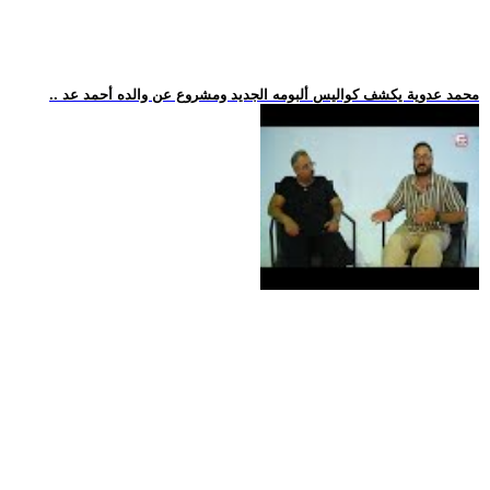
.. محمد عدوية يكشف كواليس ألبومه الجديد ومشروع عن والده أحمد عد