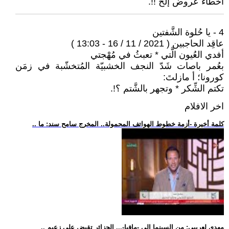
أخطاء عروض إلخ !!.
4 - يا حُلوة الشَّفتين
عاقِد الحاجبين ( 2021 / 11 / 16 - 13:03 )
أفدي العُيون الَّتي * تعبثُ في مُهْجتي
بعُمر باصات شَدّ النجف الخشبيّة المُتخشّبة في زمَن
كورونا؛ أ مازلتَ:
تكتم الشِّكر * وتجهر بالشَّتم ؟!.
اخر الافلام
.. كلمة أخيرة -أزمة خطوط الهواتف المحمولة.. المخرج سامح سند: ما
.. مهدي لعريبي: من السينما إلى -مافيا-... الجزائر تقبض على زعيم