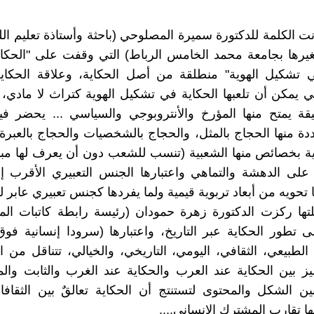
ت الكلمة للدكتورة سميرة المصلوحي (باحثة وأستاذة تعليم اللغ
غيرها بجامعة محمد الخامس الرباط) التي وقفت على "الحكا
تشكيل الهوية" منطلقة من أصل الحكاية، وعلاقة الحكاية ب
لتي يمكن أن تلعبها الحكاية في تشكيل الهوية كتراث لا مادي، 
يقة يمتح منها المؤرخ والأنتروبوجي والسياسي ... يحضر في
ة منها الحجاج بالمثل، والحجاج بالشخصيات والحجاج بالعبرة..
ية بخصائص منها الشعبية (تنسب للشعب دون أن يعرف لها مب
 على الدهشة والتماهي واعتبارها الجنس التعبيري الأقرب 
 تحويه من أبعاد تربوية قيمية ولما يفردها كجنس تعبيري عابر ل
تها ركزت الدكتورة زهرة حمودان (رئيسة رابطة كاتبات ال
 تطور الحكاية عبر التاريخ، واعتبارها (سرودا إنسانية فو
 الطبيعي، الثقافي، اليومي، التاريخي، والخيالي، تتناقل من 
ز بين الحكاية عند العرب والحكاية عند الغرب والثابت وا
ين الشكل والمحتوى لتستنتج أن الحكاية تعالقٌ بين الثقافا
نها تقارب المشترك الإنساني....