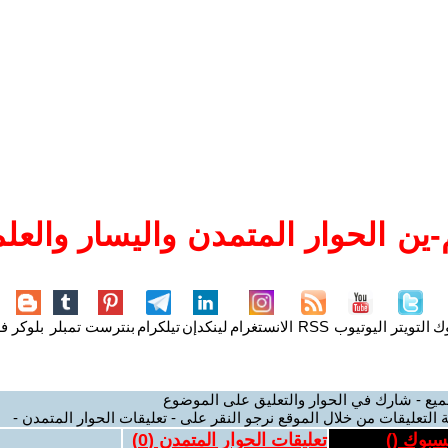
ين الحوار المتمدن واليسار والعلم
وك
التويتر
اليوتيوب
RSS
الانستغرام
لينكدإن
تيلكرام
بنترست
تمبلر
بلوكر
فل
ميع - شارك في الحوار والتعليق على الموضوع
 التعليقات من خلال الموقع نرجو النقر على - تعليقات الحوار المتمدن -
يسبوك (
)
تعليقات الحوار المتمدن (
0
)