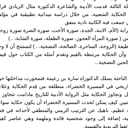
ة الثالثة قدمت الأديبة والشاعرة الدكتورة مثال الزيادي قر
الحكاية الشعبية، من خلال دراسة ميدانية تطبيقية في مؤل
 جمعت فيه الكاتبة نادية متفق
ابة (الأم، الابنة، الجدة، صورة الأخت، صورة الضرة صورة زوجة 
ن ( صورة المرأة العجوز، صورة الطفلة، صورة الشابة، ..)
يفة (الزوجة، الساحرة، الصالحة، التضحية... ) لتستنتج أن لا و
وأن الحكاية مرتبطة بالقيم وتقدم أمثلة من الكتاب حول قيم
لحبن التضحية...
ة الباحثة بسلك الدكتوراه سارة بن زعيمة فتمحورت مداخلتها حو
اريخي في المسيرة الخضراء، منطلقة من قِدم الحكاية وعلاق
بل وتجاوز الحكاية مثل الرواية الأدبية للتاريخ مادامت تتجاوز 
لتبين كيف يمكن لحدث المسيرة الخضراء أن يكون حكاية سوا
عظيم، ناهيك عن الترتيب الزمني والمنطقي لأحداثه في فض
ئية، إضافة إلى وجود شخصية قائدة وملهمة وهي عناصر كفيل
فها التربوية والقيمية.