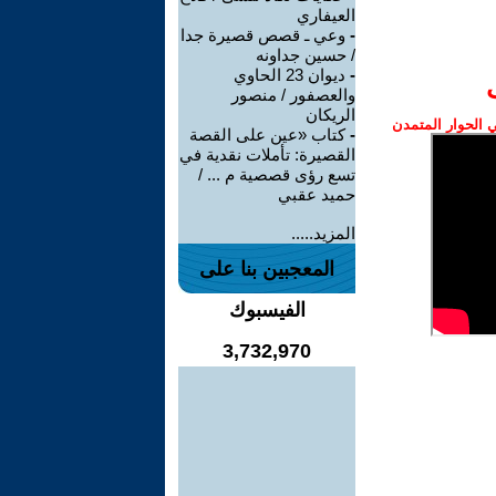
العيفاري
-
وعي ـ قصص قصيرة جدا
/ حسين جداونه
-
ديوان 23 الحاوي
والعصفور / منصور
الريكان
الحوار المتمدن
-
كتاب «عين على القصة
القصيرة: تأملات نقدية في
تسع رؤى قصصية م ... /
حميد عقبي
المزيد.....
المعجبين بنا على
الفيسبوك
3,732,970