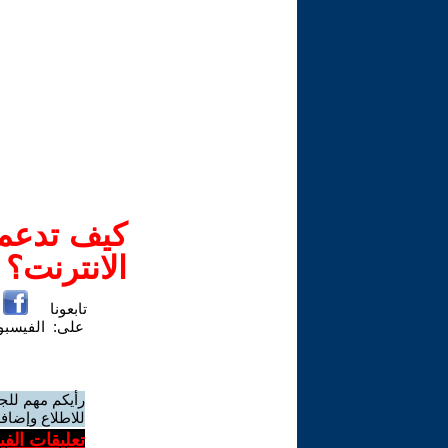
كيف تدعم-
الانترنت؟
تابعونا
على:
الفيسب
رأيكم مهم للج
للاطلاع وإضافة
تعليقات الف