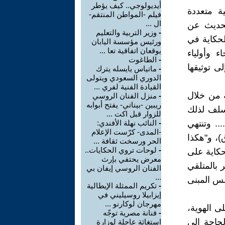
أيديولوجي.. كيف يؤطر
ية متعددة
فيلم -المواطن المنتقم-
ال ...
لحديث عن
-
وزير التربية والتعليم
لحكاية في
ورئيس مؤسسة اليابان
يوقعان اتفاقية تعا ...
 وأولياء
-
الطاغوت
لى توثيقها
-
ماتياس يايسله يترك
الدوري السعودي ويتولى
القيادة الفنية لفري ...
ة من خلال
-
منزل الفنان الروسي
ريبين -بيناتي- يفتح أبوابه
سلف لذلك
للزوار قبل اكت ...
.. وتنتهي
-
النائب نهلة الأفندي:
-المدى- كرّست الإعلام
)، و"هكذا
الحر ورسخت ثقافة ...
-
لوحات تروي الحكايات..
حكاية على
معرض يحتفي بإرث
 بالمتلقي
الفنان الروسي إيفان بي
...
نفس المبنى
-
تكريم الممثلة الإيطالية
إيزابيلا روسيليني في
مهرجان لوكارنو ...
 الهوية،
-
فنانة مصرية توجّه
حاجة إلى
استغاثة عاجلة لوزارة