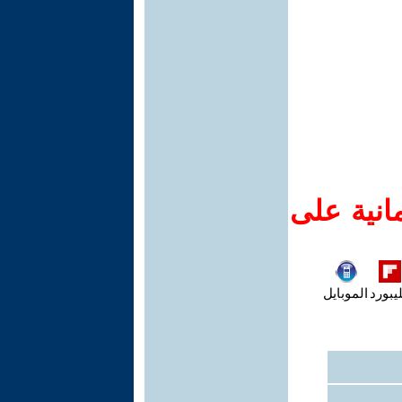
انية على
يبورد
الموبايل