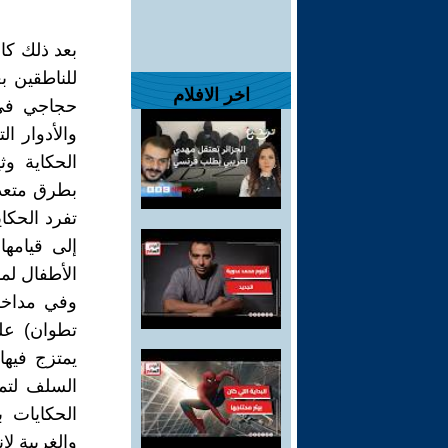
بعد ذلك كان
للناطقين ب
اخر الافلام
حجاجي في 
والأدوار ا
الحكاية وث
بطرق متعدد
تفرد الحكا
إلى قيامها
الأطفال لما
وفي مداخل
تطوان) على
يمتزج فيها
السلف لتمي
الحكايات ب
والغربية لإ