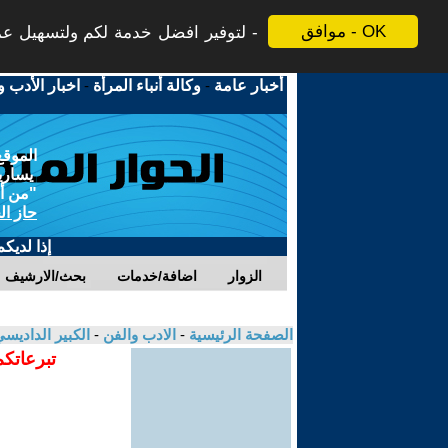
موافق - OK
لتوفير افضل خدمة لكم ولتسهيل عملي
أخبار عامة
-
وكالة أنباء المرأة
-
اخبار الأدب و
الموقع
يسارية
"من أج
حاز ال
إذا لديك
الزوار
اضافة/خدمات
بحث/الارشيف
الصفحة الرئيسية
-
الادب والفن
-
الكبير الداديس
تبرعاتكم