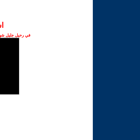
ا‫
في رحيل جليل شهبا