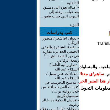
الداخلية
-
أصالة تعود إلى دمشق
بعد غياب.. رحلة إلى
البيوت التي خبأت طفو ...
المزيد.....
كتب ودراسات
-
ديوان 24 شعر / منصور
الريكان
Transl
-
القصة الشاعرة والوعي
الجمعي الحداثي/ مقاربة
في دور القصة الش ... /
ربيحة الرفاعي
-
تصاوير لية الظمأ /
اعية، والمساواة
السمّاح عبد الله
م.
ساهم/ي معنا!
-
ثلاثاءات عابر سبيل /
السمّاح عبد الله
رار هذا المنبر الحر
-
ملامــح التجريــب في
كتابـات السيـد حـافظ من
معلومات التحويل
خلال روايته يو ... /
سلسبيل كريبع
-
قناديل الحكمة / د. خالد
زغريت
-
حكاياتْ تَكاد تُنسى / فلاح