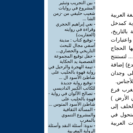
-
بين التجريب وتبئير
المشروع في روايات
شعيب حليفي من -زمن
ة العربية
الشا ...
ية كمدخل
-
نعي إبراهيم الحجري
وقراءة في روايته
التاريخ،
(العفاريت)
واعتبارات
-
توقيع كتاب : مدينة
آسفي مجال للبحث
ها الحجاج
التاريخي والحضاري...
. لتستنتج
-
حفل توقيع المجموعة
القصصية يد الحكاية
دع) إضافة
-
تيمة الهجرة والرحيل في
رواية قهوة بالحليب على
إلى وجدان
شاطئ الأسود ال ...
لأجناس.
-
توقيع رواية جديدة
للكاتب الكبير الداديسي
مغرب فرع
-
تصالح الألوان في رواية -
ق الأرض )
قهوة بالحليب على
شاطئ الأسود المتوس ...
الخلف إلى
-
المسألة الثقافية
لمتحول في
والمشروع التنموي
بالمغرب
ت العربية
-
ندوة: أسئلة النقد وأسئلة
الرواية المغربية