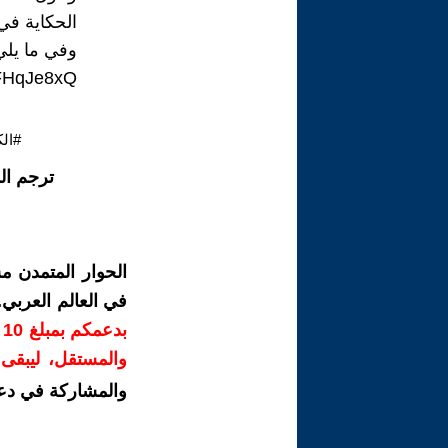
الحكاية في
وفي ما يلي
1FHqJe8xQ
#الك
ترجم ال
الحوار المتمدن م
في العالم العربي
ب
والمستقل، ليبقى ص
والمشاركة في دع