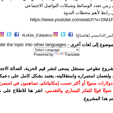
 زمن تعدد الوسائط وشبكات التواصل الاجتماعي
 رابط لأهم محطات الندوة
https://www.youtube.com/watch?v=DM
بير_الداديسي (هاشتاغ)
Lekbir_Eddadissi#
موضوع إلى لغات أخرى -
ate the topic into other languages
Powered by
Translate
شروع تطوعي مستقل يسعى لنشر قيم الحرية، العدالة الاجتم
. ولضمان استمراره واستقلاليته، يعتمد بشكل كامل على دعمك
دعمكم بمبلغ 10 دولارات سنويًا أو أكثر حسب إمكانياتكم، تساهمون في استم
وتًا قويًا للفكر اليساري والتقدمي
،
انقر هنا للاطلاع على 
م هذا المشروع
.