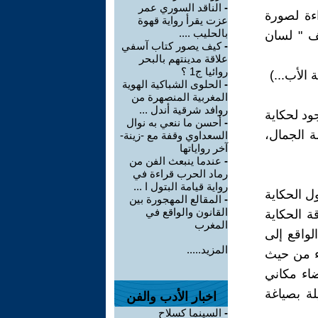
-
الناقد السوري عمر
اءة لصورة
عزت يقرأ رواية قهوة
بالحليب ....
ف " لسان
-
كيف يصور كتاب آسفي
علاقة مدينتهم بالبحر
روائيا ج1 ؟
الأب...)
-
الحلوى الشباكية الهوية
المغربية المنصهرة من
روافد شرقية أندل ...
جود لحكاية
-
أحسن ما ننعي به نوال
ة الجمال،
السعداوي وقفة مع -زينة-
آخر رواياتها
-
عندما ينبعث الفن من
رماد الحرب قراءة في
رواية قيامة البتول ا ...
ل الحكاية
-
المقالع المهجورة بين
القانون والواقع في
ة الحكاية
المغرب
الواقع إلى
المزيد.....
ء من حيث
اء مكاني
ة بصياغة
اخبار الأدب والفن
-
السينما كسلاح