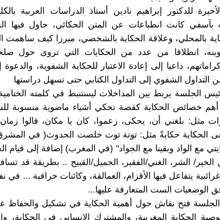
لأخيرة للدكتور إبراهيم نادين أستاذ الدراسات العربية بالكل
بآسفي كانت انطباعات عن المتن الحكائي، حاول فيها ا
اية بالمحلي، وعلاقة الحكاية بالشخصي، مبرزا كيف ساهمت ا
كوينه، انطلاقا من عدد من الحكايات التي تروى حول صلحاء
اماتهم، داعيا إلى إعادة الاعتبار للحكاية الشفوية، والدعوة إ
ن التداول الشفوي إلى التداول الكتابي حتى تسهل دراستها
يس الجلسة يربط بين المداخلات ليستنبط في كلمته الختامي
 أهم خصائص الحكاية كقصة تحكي أشياء ماضوية منسوبة لل
رات مثل: بلغني أن، يحكى، زعموا، كان يا مكان، قالوا زمان..
بْقى الحكاية حكايةً مثل: توتة توت خلصت الحدوث( في المشرق
ي مع الواد وبقينا مع الجواد" (في المغرب) إضافة إلى قيام ال
الخير/ الشر، الغني/الفقير، الجميل/القبيح .. بطريقة قد تسافر
رائبية يتفاعل فيها الأقزام، العمالقة، وكائنات خرافية ... في 
ق الوضعيات الست المتعارفة عليها...
لجلسة فتح نقاش حول أهمية الحكاية في تشكيل والحفاظ على
ة الحكاية المغربية، والمشترك الإنساني في الحكاية، وال