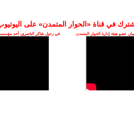
شترك في قناة «الحوار المتمدن» على اليوتيوب
ز، عضو هيئة إدارة الحوار المتمدن
في رحيل شاكر الناصري، أحد مؤسسي 