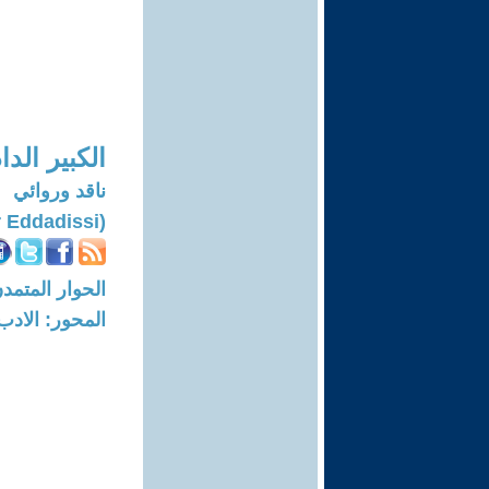
الكبير الد
ناقد وروائي
(Lekbir Eddadissi)
الحوار المتمدن-العدد: 7074 - 21
المحور: الادب