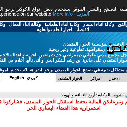
ة التصفح والنشر، الموقع يستخدم بعض أنواع الكوكيز نرجو النق
More info - المزيد
experience on our website
الفن
-
وكالة أنباء اليسار
-
وكالة أنباء العلمانية
-
وكالة أنباء العمال
-
وكا
الاقتصاد
-
اخبار الطب والعلوم
 الرئيسي لمؤسسة الحوار المتمدن
، علمانية، ديمقراطية، تطوعية وغير ربحية
ل مجتمع مدني علماني ديمقراطي حديث يضمن الحرية والعدالة الاجتم
حوار المتمدن على جائزة ابن رشد للفكر الحر والتى نالها أعلام في الفك
م مشاكل تقنية في تصفح الحوار المتمدن نرجو النقر هنا لاستخدام الموقع
كوردي
English
الاخبار
مراكز
الحوار المتمدن
ي
- ندوة : الحكاية تأريخ للثقافة والهوية
 وتبرعاتكن المالية تحفظ استقلال الحوار المتمدن، فشاركونا 
استمرارية هذا الفضاء اليساري الحر