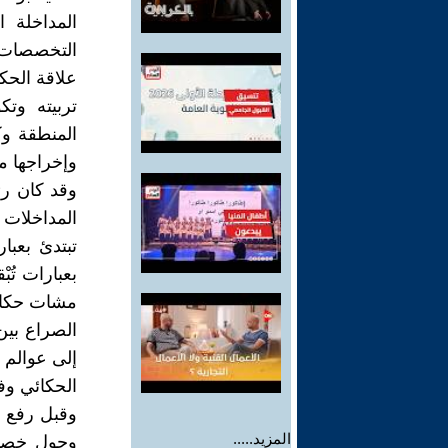
المداخلة ا
التخصصات 
علاقة الحك
تربيته وت
المنطقة وكر
وإخراجها م
وقد كان رئ
المداخلات
تبتدئ بعبا
بعبارات تُ
مشات حكايت
الصراع بين 
إلى عوالم غ
الحكائي وف
وقبل رفع ا
المزيد.....
وحول خصوصي