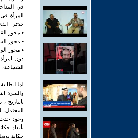
في المداخل
المرأة في 
جدتي" الذي
• محور القر
• محور الس
• محور الوظ
دون امرأة 
الشجاعة، ا
اما الطالب
والسرد الت
بالتاريخ ، 
المحتمل، 
وجود حدث 
بأبعاد حكا
حكاية بوظائ