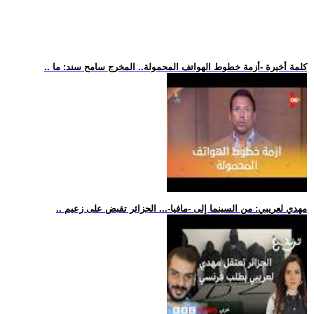
.. كلمة أخيرة -أزمة خطوط الهواتف المحمولة.. المخرج سامح سند: ما
.. مهدي لعريبي: من السينما إلى -مافيا-... الجزائر تقبض على زعيم