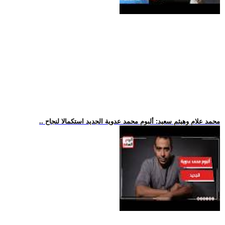
.. محمد علام وهيثم سعيد: ألبوم محمد عدوية الجديد استكمالا لنجاح