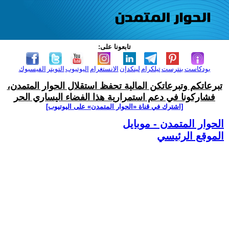
تابعونا على:
بودكاست
بنترست
تيلكرام
لينكدإن
الانستغرام
اليوتيوب
التويتر
الفيسبوك
تبرعاتكم وتبرعاتكن المالية تحفظ استقلال الحوار المتمدن،
فشاركونا في دعم استمرارية هذا الفضاء اليساري الحر
[اشترك في قناة ‫«الحوار المتمدن» على اليوتيوب]
الحوار المتمدن - موبايل
الموقع الرئيسي