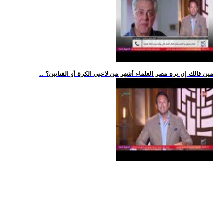
.. مين قالك إن بره مصر العلماء أشهر من لاعبي الكرة أو الفنانين؟