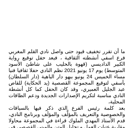
ما أن تقرر تخفيف قيود حتى واصل نادي القلم المغربي
فرع اسفي أنشطته الثقافية ، فبعد حفل توقيع رواية
الكبير الداديسي (قهوة بالحليب على شاطئ الأسود
المتوسط) يوم 17 يونيو 2021 نظم النادي حفلا ثقافيا فنيا
مساء الخميس 24 يونيو ببهو دار الباهية (دار السلطان)
بآسفي لتوقيع المجموعة القصصية (يد الحكاية) للقاص
عبد الجليل العميري، وقد كان الحفل كما كل أنشطة
النادي مناسبة لتكريم الإصدارات الجديدة ودعم الطاقات
المحلية،
بعد كلمة رئيس الفرع الذي ذكر فيها بالسياقات
والخصوصية والتعريف بالمؤلَّف والمؤلَف وبرنامج النادي،
قدم الأستاذ المهدي الملوك قراءة في المجموعة محاولا
مقاربة عتبات العمل و تحليل المتن والمبنى القصصي في