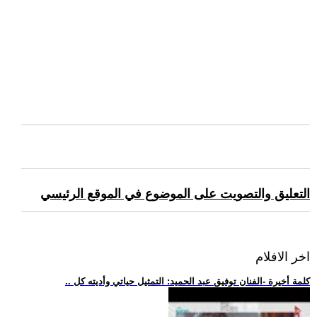
التعليق والتصويت على الموضوع في الموقع الرئيسي
اخر الافلام
.. كلمة أخيرة -الفنان توفيق عبد الحميد: التمثيل حياتي وأديته كل