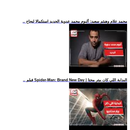
.. محمد علام وهيثم سعيد: ألبوم محمد عدوية الجديد استكمالا لنجاح
.. فيلم Spider-Man: Brand New Day | البداية اللي كان بيتر محتا