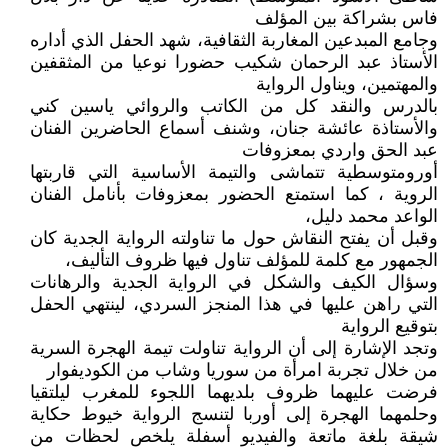
فاس بشراكة بين المؤلف
وجامع المبدعين المغاربة الثقافية، شهد الحفل الذي أداره
الأستاذ عبد الرحمان شكيب حضورا نوعيا من المثقفين
والمهتمين، ويناول الرواية
بالدرس والنقد كل من الكاتب والروائي ياسين كني
والأستاذة عائشة جنان، وشنف أسماع الحاضرين الفنان
عبد الحق واردي بمعزوفات
أورومتوسطية تتماشى والتيمة الأساسية التي قاربتها
الروية ، كما استمتع الحضور بمعزوفات بأنامل الفنان
الواعد محمد دليل،
وقبل أن يفتح النقاش حول ما تناولته الرواية الجدية كان
الجمهور مع كلمة للمؤلف تناول فيها ظروف التأليف،
وسؤال الكيف والشكل في الرواية الجدية والرهانات
التي راهن عليها في هذا المنجز السردي، لينتهي الحفل
بتوقيع الرواية
وتجد الإشارة إلى أن الرواية تناولت تيمة الهجرة السرية
من خلال تجربة امرأة من سوريا وشاب من الكوديفوار
فرضت عليهما ظروف بلديهما اللجوء للمغرب ليلتقيا
وحلمهما الهجرة إلى أوربا لتنسج الرواية خيوط حكاية
شيقة بلغة ماتعة والفيديو أسفلة يلخص لحظات من