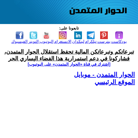
تابعونا على:
بودكاست
بنترست
تيلكرام
لينكدإن
الانستغرام
اليوتيوب
التويتر
الفيسبوك
تبرعاتكم وتبرعاتكن المالية تحفظ استقلال الحوار المتمدن،
فشاركونا في دعم استمرارية هذا الفضاء اليساري الحر
[اشترك في قناة ‫«الحوار المتمدن» على اليوتيوب]
الحوار المتمدن - موبايل
الموقع الرئيسي