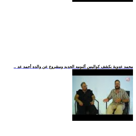
.. محمد عدوية يكشف كواليس ألبومه الجديد ومشروع عن والده أحمد عد