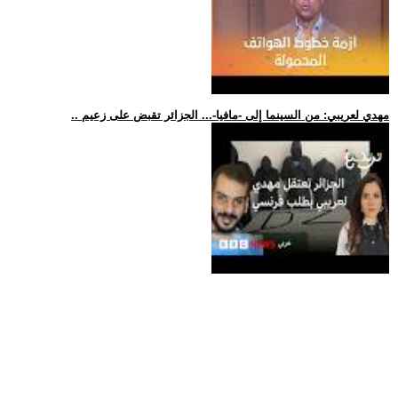
.. مهدي لعريبي: من السينما إلى -مافيا-... الجزائر تقبض على زعيم