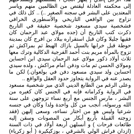
إلى محكمته العادلة ليقتص من الظالمين منهم وياسر
المعتدين على البشر في سجنه الصغير ..) .. كل ذلك في
تزاوج بين الواقعي التاريخي والأسطوري الخرافي
فشخصية سيدي مسعود شخصية حقيقة في التاريخ
ذكرت كتب التاريخ أن (جده مولاي عبد الرحمان كان
فقيها جليلا وكان قبل استقراره ببلاد بن افرج كان بمدينة
حوطة قبل خرابها بالسيل بازاك الهيط ثم بمراكش ثم
تزوج بالمرأة مريم بنت أحمد الفرجية الدكالية وترك معها
ثلاث أولاد ذكور مولاي عبد الرحمان سيدي ابن احساين
ومولاي الحسن ثم مات ودفن أمام مراكش ، ولده سيدي
احساين ولد سيدي مسعود دفن في بولعوان.) لكن ما
يصدر عنه في الرواية يتجاوز حدود العقل والواقع ..
وعلى الرغم من الطابع الديني الذي ميز شخصية مسعود
في الرواية وكراماته فإنه في الجنس كان كغيره من
البشر ، مارس الجنس مع أربع نساء تزوجهن على سنة
الله ورسوله، أنجب من كل واحدة ولدا وكان في جنسه
شرعيا وليس هو من اختار نساءه، وسعى إليهن (فقد
زوجته القبيلة بأربع أبكار من المصونات وسقن إليه
طائعات فرحات ) و أنسلهن أربعة أولاد في ذات السنة
(ازدان فراش الولي بالشرقي ، بوزكيكيرة ( أبو زكرياء)