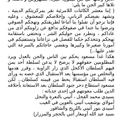
تلاها كبير الجن ما يلي:
( إننا معشر الكائنات اللامرئية نقر بمركزيتكم الدينية ،
ونشهد بفيضكم الرباني، وإخلاصكم للمعشوق ، وعليه
فإننا نرجو أن تقبلوا بنا أتباعا لطريقتكم ونهجكم الصوفي
وترضوا بنا جندا قي صفوفكم ندافع عن زاويتكم أذى من
عاداكم ، ونطرد من حوليكم الشر ، ونحتفي باستقامة
نهجكم ونتخذكم حكما للفصل في نزاعاتنا ونستفتيكم في
أمورنا صغيرعا وكبيرها ونقضي حاجاتكم بالسرعة التي
تقدر عليها...)
هكذا غدا مسعود يحكم بين الناس والجن بالعدل ويرد
المظلومين حقوقهم لا يرضخ لا يدعن لسلطة أحد بمن
فيهم السلطان الأكحل الذي زار الزاوية ، وقرر هدمها
والتخلص من مؤسسها بعد الاستقبال الذي خصه به ورأى
فيه السلطان استقبالا يحط من قيمته كسلطان... لكن
مسعود استطاع دحر جنود السلطان بعد الاستعانة بأحلافه
الذين طلب معونتهم في إحدى جذباته :
ىسيدي محمد الفحل ، آتيني بالنعرة والنحل
آمولاي بوشعيب آتيني بالعوين في الغيب
أسيدي بنور آتيني باللريح والشاقور
ىسيد عبد الله أومغار أتني بالحجر والمزرار)