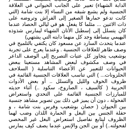
الدابة الشهباء) تعبير على الجانب الحيواني في العلاقة
الجنسية ولم يشبع شبقه من النساء إلا بنت شامة (التي
كانت تدعو حمارها الصغير إلى الفراش وتروضه على
ذات الاثنين ... مثلما كا يفعل هو في ليالي الحصاد عندما
كان يتسلل إلى إسطبل الأتان الشهباء ليمارس شذوذه
البهيمي ببساطة وجد كل منهما دابته التي يشتهي)
عندما يتحدث السارد عن مسعود كان يكتفي بالتلميح في
وصف طاهر للعلاقات الجنسية . وعندما يعرج على تجربة
بوشعيب يتجاوز كل عتبات التصريح إلى الوصف الداعر
في وصف مكشوف لبعض المشاهد مستعينا ببعض
الحيوانات للتعبير عن الأعضاء التناسلية ( السلاحف
الحلزونات... ) التي تناسب العلاقات الجنسية القائمة في
ظروف الخوف والليل والتسلل .. أو بعض الأدوات
الحربية ( كالسيف ، الصاروخ، سكود ..) أثناء حديثه
للمبارزات الجنسية القائمة على التحدي واستعراض
الفحولة ، دون أن يميز في ذلك بين تصوير مشاهد جنسية
بين الحيوان ( حصان بوشعيب وفرس بنت شامة ، و
حفلة الجنس بين البغل و الحمارة اللذان وضب لهما
الظروف ليتابع نفاصيل استعراض البغل غير المخصي
لفحولته..) أو بين الجن والإنس عندما يصف كيف يمارس