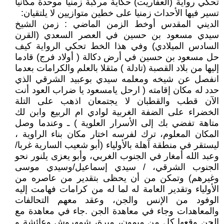
تحكي رواية (العفاريت) حكاية مركبة زمنيا موحدة مكانيا
تسير فيها الأحداث زمنيا على خطين متوازيين لا يلتقيان:
الديني المقدس أوخط الزمن الماضي : زمن الشيخ
سيدي مسعود بن حسين في العصر السعدي (القرن
السادس الميلادي) وفي هذا الخط تحكي الرواية كيف
حل مسعود بن حسين في أرض دكالة ( أولاد فرج) قادما
إليها من بلاد القصبة (تادلة ) مثقلا بالعلم والكرامات بعدما
انفصل عن شيخه ومعلمه سيدي بوعبيد الشرقي الذي
حدد له مكان إقامته ( ارحل يامسعود يا ضراب العود أنت
الآن قطب والقطبان لا يجتمعان اذهب على التلة
الخضراء على الضفة الغربية لوادي ام الربيع وابن لك
متاهة تفضي بك إلى الأسرار العلوية ) ـ وعندما وصل
المكان المعلوم، ترك لفرسه اختار مكان بناء الراوية ،
ليستقر في منطقة آهلة بالأولياء (أبو شعيب السارية غربا/
وعبد الله أمغار في الجنوب الغربي، وأبو يعزى يلنور نحو
الجنوب الشرقي، / سيدي إسماعيل/وسيدي موسى
وغيرهم) وتمكن من أن يحظى بتقدير من عاصره من
الأولياء وتقدير العامة له لما له من كرامات فهامت إليه
الوفود من الإنس والجن، وعقد معهم التحالفات
والمعاهدات وجاء في معاهدة الجن .جاء في معاهدة مع
الجن وقعها كل من ميمون، ميرة، شمهروش وعائشة و