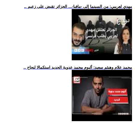
.. مهدي لعريبي: من السينما إلى -مافيا-... الجزائر تقبض على زعيم
.. محمد علام وهيثم سعيد: ألبوم محمد عدوية الجديد استكمالا لنجاح