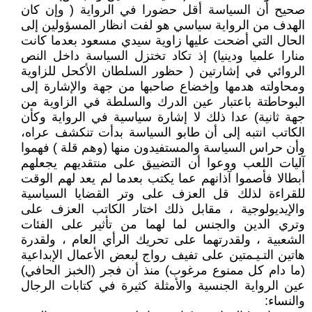
صحيح أن السياسة أقل حضورا في الرواية ( وإن كان
الهدف من الرواية سياسي هو لفت انظار المسؤولين إلى
الحال التي أضحت عليها زاوية سيدي مسعود بعدما كانت
منارا علميا ودينيا) إذ تكاد تختزل السياسة داخل النص
الروائي في إشارتين ( حظور السلطان الأكحل للزاوية
ومحاولته هدمها وإخضاع صاحبها من جهة والإشارة إلى
البوحاطتة باعتبار عين الدرك والسلطة في الزاوية من
جهة ثانية) عدا ذلك لا إشارة سياسية في الرواية وكأن
الكاتب انتبه إلى أن طابو السياسة بدأت تنكشف عراه،
وأن حراس السياسة والمستفيدون منها (وهم قلة ) فهموا
آليات اللعب ووعوا أن التضييق على منتقديهم يجعلهم
أبطالا فأصموا آذانهم عما يكتب بعدما لم يعد لهم الوقت
للقراءة لذلك قل العزف على وتر القضايا السياسية
والإيديولوجية ، مقابل ذلك اختار الكاتب العزف على
وتري الدين والجنس لما لهما من تأثير على الفئات
الشعبية ، ولقدرتهما على تحريك الرأي العام ، ولقدرة
هاتين التـيـمتين على تفيف رواج لبعض الأعمال الإبداعية
(ما دام كل ممنوع مرغوب) منذ أن فجر (الخبز الحافي)
عين الرواية الجنسية والأمثلة كثيرة في كتابات الرجال
والنساء: