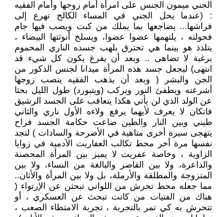
الجني ميمون الجنس على امرأة أمام زوجها وأمام الفقيه
: (عندما يحل الجني في المساء الكالح تهرع إلى
فراشها... يضاجعها بما يملك من كبت ويصب فيها جام
فحولته ، يلتهمها عضوا عضوا، ويسلخ أنوثتها البيضاء ،
يتلذذ هو بينما هي تحترق بلهب جسده الناري المحموم
برغبة لا تضاهى .. وبعد أن يفرغ يكون كل شيء قد
انتهى) ليجعل جسد هذه المرأة ميدانا لجنس الذكور من
الجن والبشر ( وبعد أن يذهب الفقيه ينصب زوجها
أشرعته ويطفئ النور ويركب (ويتبورد) طول الليل بحثا
عن الولد الذي لن يأتي هكذا يتعاقب على الجسد الرشيق
فاتكان لا يعرف لأيهما يرفع ولاءه الأول ناري والثاني
طيني وبين النار والطين ضاعت حكامة الجسد فراح
يتهجى سيرة أخرى متاهية في الأضرحة والسادات ) لتجد
نفسها مرة أخر محط تكالب العفاريت الآدمية في زوايا
الزاوية ، وخاصة عفريت لا يميز بين المرأة المحصنة
والداعرة، ولا بين القاصر والبالغة من النساء، ولا بين
المتزوجة والمطلقة والأرملة، بل ولا بين المرأة والأثان..
مما جعله محط تحرش من اللواتي تبحثن عن الإرتواء (
هناك من الفتيات من كانت تبحث عن العسكري ، أو
تتحرش به كي تمر بالتجربة ، تجربة الامتطاء الصعب ،