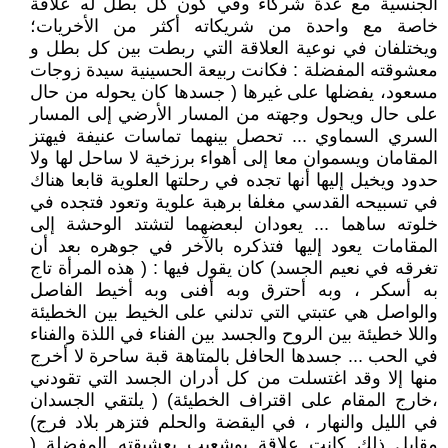
الجنسية مع عدة شركاء وفي كون كل بطل له علاقة
خاصة مع واحدة من شريكاته أكثر من الأخريات؛
ويختلفان في نوعية العلاقة التي ربطت بين كل بطل و
معشوقته المفضلة : فكانت ربيعة الحسينية سيدة زوجات
مسعود، يفضلها على غيرها ( جسدها كان يحوله من حال
على حال ويحول وجهته من المسار الأرضي إلى المسار
السري السماوي ... تحصل بينهما تماسات عنيفة فيهتز
المقامان ويسموان معا إلى أهواء برزخية لا ساحل لها ولا
حدود ويخيل إليها أنها تجده في رحلتها العلوية قابعا هناك
في تسبيحه القدسي مغلفا برهبة علوية وتعود فتجده في
خلوته ساهما ... يعودان لبعضهما لتشتد الوحشة إلى
المقامات يعود إليها فتذكره بالآخر في جوهره بعد أن
تغرقه في نعيم الجسد) كان يقول فيها : ( هذه المرأة تاج
به أسكر ، وبه أحترق وبه أفنى وبه أخيط الفاصل
والواصل هي عتبتي التي تدلني على الخيط بين الخطيئة
واللا خطيئة بين الروح والجسد بين الفناء في اللذة والفناء
في الحب ... جسدها الحافل بالمتاهة قبة ساحرة لا أخرج
منها إلا وقد اغتسلت من كل أدران الجسد التي تقودني
،خارج المقام على اقتراف الخطيئة) ( يلتقي الجسدان
في الليل والنهار ، في اليقضة والحلم فتزهر بلاد فرج)
مقابل ذلك كانت علاقة بوشعيب بعشيقته المفضلة (