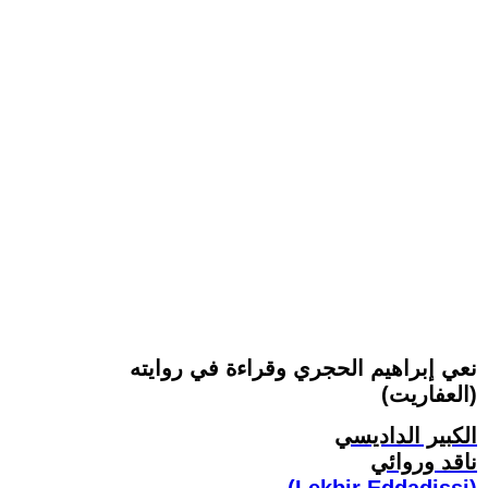
نعي إبراهيم الحجري وقراءة في روايته
(العفاريت)
الكبير الداديسي
ناقد وروائي
(Lekbir Eddadissi)