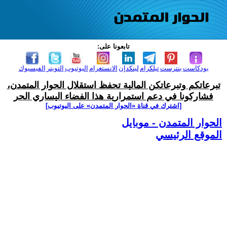
تابعونا على:
بودكاست
بنترست
تيلكرام
لينكدإن
الانستغرام
اليوتيوب
التويتر
الفيسبوك
تبرعاتكم وتبرعاتكن المالية تحفظ استقلال الحوار المتمدن،
فشاركونا في دعم استمرارية هذا الفضاء اليساري الحر
[اشترك في قناة ‫«الحوار المتمدن» على اليوتيوب]
الحوار المتمدن - موبايل
الموقع الرئيسي