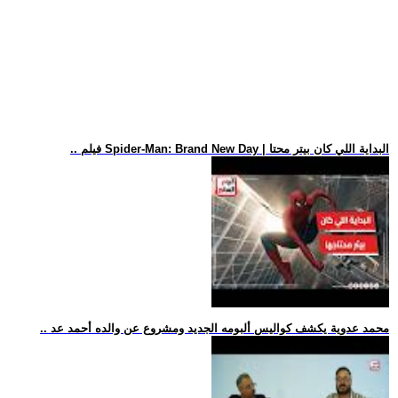
.. فيلم Spider-Man: Brand New Day | البداية اللي كان بيتر محتا
.. محمد عدوية يكشف كواليس ألبومه الجديد ومشروع عن والده أحمد عد