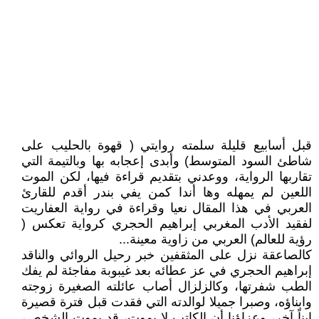
قبل أسابيع قليلة سلمته روايتي ( قهوة بالحليب على
شاطئ السود المتوسط) وأبدى إعجابه بها وبالتيمة التي
تقاربها الرواية، ووعدني بتقديم قراءة فيها، لكن الموت
اللعين لم يمهله وها أندا كمن يفي بندر أقدم للقارئ
العربي في هذا المقال نعيا وقراءة في رواية العفاريت
لفقيد الأدب المغربي إبراهيم الحجري كرواية تعكس (
رؤية للعالم) العربي من زاوية معينة...
كالصاعقة نزل على المثقفين خبر رحيل الروائي والناقد
إبراهيم الحجري في عز عطائه بعد غيبوبة مفاجئة لم يفك
الطب شفرتها، وكالزلزال أصاب عائلته الصغيرة زوجته
وابناؤه، وصبرا جميلا لوالدته التي فقدت قبل فترة قصيرة
ابناً آخر، وعزاؤنا أن الكاتب لا يموت، قد يموت الشخص،