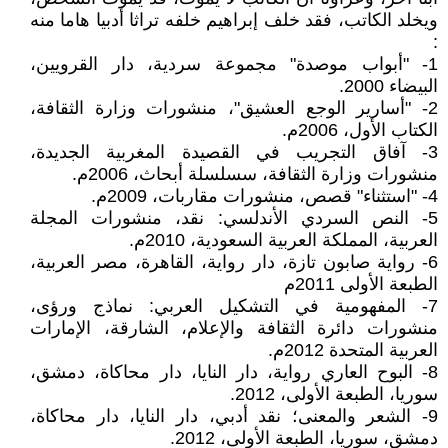
ويخلد الكاتب، فقد خلف إبراهيم خلفه تراثا أدبيا هاما منه
:
1- "أبواب موصدة" مجموعة سردية، دار القرويين،
البيضاء 2000.
2- "أسارير الوجع العشيق"، منشورات وزارة الثقافة،
الكتاب الأول، 2006م.
3- آفاق التجريب في القصيدة المغربية الجديدة،
منشورات وزارة الثقافة، سسلسلة أبحاث، 2006م.
4- "استثناء" قصص، منشورات مقاربات، 2009م.
5- النص السردي الأندلسي: نقد، منشورات المجلة
العربية، المملكة العربية السعودية، 2010م.
6- رواية صابون تازة، دار رواية، القاهرة، مصر العربية،
الطبعة الأولى 2011م
7- المفهومية في التشكيل العربي: نماذج ورؤى،
منشورات دائرة الثقافة والإعلام، الشارقة، الإمارات
العربية المتحدة 2012م.
8- البوح العاري رواية، دار النايا، دار محاكاة، دمشق،
سوريا، الطبعة الأولى، 2012.
9- الشعر والمعنى؛ نقد أدبي، دار النايا، دار محاكاة،
دمشق، سوريا، الطبعة الأولى، 2012.