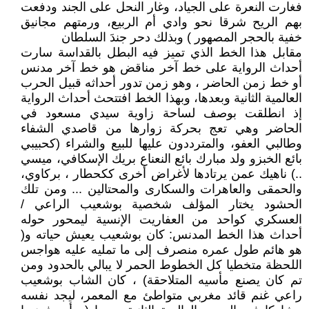
فغارت النعرة على الجياد، وغار النحل على الجند ودفعت
بهم الريح شرقا نحو وادي أم الربيع، ورمتهم مجانيق
خفية بالحجر المصهور ) وبذلك دحر جندَ السلطان
مقابل هذا الخط الذي تميز فيه البطل بالقداسة سارت
أحداث الرواية على خط آخر مناقض هو خط آخر مدنس
أو خط زمن الحاضر ، وهو زمن تدور أحداثه قبيل الحرب
العالمية الثانية وبعدها، وبهذا الخط افتتحث أحداث الرواية
إذ انطلقت بوصف لساحة زاوية سيدي مسعود في
الحاضر وهي تعج بحركة زوارها من قاصدي الشفاء
وطالبي العفو، والمترددون عليها للبيع والشراء (كحبيبي
بائع الخبزو ولد مبارك بائع النعناع بريك الإسكافي، ميسي
..) ناهيك عمن يرتادها لأغراض أخرى ككحطار ، بركاوي،
والحمقى والعاهرات والسكارى والمحتالين ... ومن تلك
الحشود يختار المؤلف شخصية بوشعيب الراعي /
العسكري كواحد من العفاريت الإنسية ليمحور حوله
أحداث هذا الخط المدنس: كان بوشعيب يعيش حياته و(
هو هائم طول عمره منصرف إلى ما تمليه عليه هواجس
اللحظة متخطيا كل الخطوط الحمر لا يبالي بالحدود ومن
تم كان يصنع مأسيه المتلاحقة) ، كان الشاب بوشعيب
راعي غنم قائد مغربي متواطئ مع المعمر، ليجد نفسه