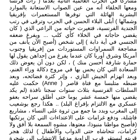
مشاركا في الحرب العالمية الثانية بعدما ( رأت فرنسا
ومعها الحلفاء أنه من عين الصواب الاستعانة بالموارد
البشرية الهائلة التي توفرها المستعمرات بإفريقيا
وشمالها ) أبلى البلاء الحسن في الحرب وترقى في رتب
الجندية الفرنسية، فتغيرت حياته من الراعي الذي ( كان
يقضي حاجاته في الخلاء كأي كلب ... ويفرغ ضعفه
الجنسي في أية دابة ) إلى شخص (أصبح الآن يأنف من
مضاجعة السمراوات المستوردات من إفريقيا وجنوب
أمريكا وشرق أوربا كان عندما يفرغ من إحداهن يقول لها
حمارة شارفة أحسن منك ) ، لكن دون أن يعوض ذلك
السعادة التي كان يحس بها في مروج دكالة وراء الغنم،
وبعد انهزام الجيش النازي ، وإثر كثرة فضائحه، وبعد
ضبطه متلبسا مع فتاة قاصر ( Anne) حكمت عليه
السلطات الفرنسية بثلاث سنوات سجنا نافذة (لم يكد
يقضي منها خمسة عشر يوما حتى أطلق سراحه بعفو
عسكري مع الالتزام بإفراغ البلد) .. هكذا رجع بوشعيب
إلى المغرب وبدد ما جمع من ثروة على النساء ، مشاريع
فاشلة، ودفع غرامات على الاعتداءات التي كان يرتكبها
(فأصبح مواطنا منبوذا، معتوها، مشوه السمعة بلا أفق ولا
كرامات، تتحاشاه حتى الدواب والأطفال ) لذلك هجر
قريته ليستقر قرب الزاوية مدعيا الانتشاب إلى شجرة