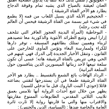
- العويويق ( سمي بذلك لأنه كلما بدأ يداوي الضحية أطلق
العنان لعيقتة بالصياح الذي يشبه تمام وقوقة الدجاج
يطارد هو الآخر الفتاة الرشيقة )
- الحجيجيم الأبله الذي يسيل اللعاب من فمه (لا يطمع
في شيء غير بسمة من الفتاة الرشيقة فيحس أن العالم
كله تحت رجله)
- البوحاطية (المرأة البدينة العجوز العاقر التي تتلحف
إزارا ابيض وتتبع الطرائد الأنثوية والذكورية معا تتصيدهم
لزبناء وهميين تمتلك بطائقهم المسبقة ، توفر دارها
للكراء ولممارسة البغاء وتؤمن المأوى للخارجين على
القانون ، وتنقل الأخبار الجديدة إلى الدرك فهي عينهم في
الحي وهي تتربص بالفتاة الرشيقة هاته؛ عسى أن تكون
سلعة تبيعها لأحد زبنائها الميسورين الذين يتنافسون حول
السلعة البرانية)
- الرداد الهافات بائع الشمع بالتقسيط .. يطارد هو الآخر
الفتاة الرشيقة طمعا في أن يستدرجها لتقتني بضاعته
قائلا:(خوذي آ البنت الباروك قبل ما تدخلي للسيد)
يظهر من خلال تتبع أحداث الرواية أنها تلامس بعمق
تلابيب الثلاثي المقدس، الطابوهات الممنوع مقاربتها
والاقتراب منها والتي ما قاربتها رواية إلا ثارت ثائرة
العامة والخاصة ضدها : (السياسة، الدين والجنس) :