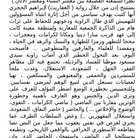
نظرا لسمعته الفضيعة بين معشر النساء ومعشر الأتان )
يستنتج إذن من خلال رواية ( العفاريث) لإبراهيم الحجري
أنها كتبت بهدف سياسي من أجل إثارة انتباه المسؤولين
للتهميش الذي طال الزاوية ودعوتهم للحفاظ على ثراث
هام من الذاكرة الجمعية للمغاربة ولمنطقة معينة كانت
إلى عهد قريب منارا دينيا ومكانا لكرامات ومعجزات ،
محجا للتطهر ورمزا للطهارة والنسك والزهد في الحياة ،
ومقصدا للعلماء والعارفين والمتطوعين ... فأصبحت
اليوم، بعد التحول الخطير الذي أصاب زاوية سيدي
مسعود موطنا للفساد والرذيلة، تجتمع فيه كل مظاهر
الفقر، الجهل ، الشعوذة، الاستغلال، وغدت ملجأ
للمتشردين والحمقى والمعتوهين والمسكعين ، نهبا
لعصابات تستغل الدين لتبيع الوهم لمرضى نفسانيين.
وللتحسيس بخطورة الوضع اضطر المؤلف للعزف على
وتري الدين والجنس وهو العارف بأهمية وخطورة
الوترين مقارنا بين الماضي ( ماضي الكرامات ، التقوى،
الوضوح والإخلاص ... ) والحاضر ( حاضر النفاق، الشعوذة،
واستغلال المقهورين ..) وعض السلطات الطرف عما
يجري لعرض في نفس يعقوب مما جعل من النص نصا
يتقاطعه الأسطوري الخرافي بالواقعي التاريخي، وتطبعه
نوستالجيا إلى الماضي واستهجان للحاضر الذي وإن