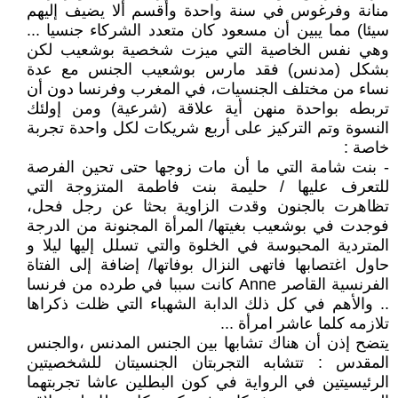
منانة وفرغوس في سنة واحدة وأقسم ألا يضيف إليهم
سيئا) مما يبين أن مسعود كان متعدد الشركاء جنسيا ...
وهي نفس الخاصية التي ميزت شخصية بوشعيب لكن
بشكل (مدنس) فقد مارس بوشعيب الجنس مع عدة
نساء من مختلف الجنسيات، في المغرب وفرنسا دون أن
تربطه بواحدة منهن أية علاقة (شرعية) ومن إولئك
النسوة وتم التركيز على أربع شريكات لكل واحدة تجربة
خاصة :
- بنت شامة التي ما أن مات زوجها حتى تحين الفرصة
للتعرف عليها / حليمة بنت فاطمة المتزوجة التي
تظاهرت بالجنون وقدت الزاوية بحثا عن رجل فحل،
فوجدت في بوشعيب بغيتها/ المرأة المجنونة من الدرجة
المتردية المحبوسة في الخلوة والتي تسلل إليها ليلا و
حاول اغتصابها فاتهى النزال بوفاتها/ إضافة إلى الفتاة
الفرنسية القاصر Anne كانت سببا في طرده من فرنسا
.. والأهم في كل ذلك الدابة الشهباء التي ظلت ذكراها
تلازمه كلما عاشر امرأة ...
يتضح إذن أن هناك تشابها بين الجنس المدنس ،والجنس
المقدس : تتشابه التجربتان الجنسيتان للشخصيتين
الرئيسيتين في الرواية في كون البطلين عاشا تجربتهما