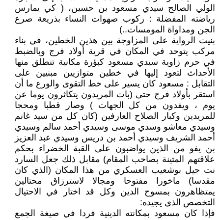
الولي الصالح سيدي مسعود بن حسين، ( كي يمارس
رياضته المفضلة : ركوب صهوات النساء بذريعة صرع
الجن ومداواة المومسات..)
بنيت الرواية على المزاوجة بين هذين الخطين، في بناء
مركب يتوحد في المكان في قرية أولاد فرج وبالضبط
في حرم زاوية سيدي مسعود كبؤرة مكانية تنطلق منها
الأحداث لتعود إليها في خطين متوازيين مبنيين على
التقابل : مسعود كان يسير على خط التقوى والورع ما أن
استقر بأولاد فرج حتى (بات المريدون يتكاثرون يوما عن
يوم ، ويفدون من كل الجهات ) وصار قطبا ومحجا
للمريدين وكبار الصلاح العارفين (كان كل من سيد غانم
وسيدي معاشو وسدي موسى وسيدي أحمد سالم وسيدي
أحمد الشريف وسيدي أحمد بن دريس وسيدي عبد العزيز
بن يفو من الذين يواضبون على القبة الخضراء بحكم
علاقتهم المتينة بصاحب المقام) مقابل ذلك جعل السارد
نت جيل بوشعيب العسكري من هذا المكان (الذي كان
مقدسا) ماخورا مفتوحا ومجالا لاسترزاق محتالين
يمتظاهرون بمسوح الدين وكل قد اختار في الاحتيال
التخصص الذي يجيده:
فإذا كان مسعود بمكانته الدينية فردا في صيغة الجمع