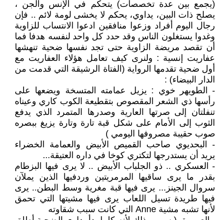
(يجمع بين عدة تخصصات) يتحكم في الإنس والجن ،
يصلح ذات البين، يداوي، يحكم لا يخشى لومة لائم .. فإن
رجال اليوم أفراد وزعوا منافقين ادعوا الانتساب للزاوية
وغدوا يستغلون الناس وقد حدد كل واحد لنفسه هدفا فما
أن تقصد مريضة الزاوية حتى تجد نفسها ضحية تنهشها
عفاريت إنسية : ولنرى كيف تعامل هؤلاء العفاريت مع
أول ضحية تقدمها الرواية (الفتاة الرشيقة التي قدمت من
الدار البيضاء) :
- الطويهر خوي : يزيل عمامته المتسخة ويضعها على
رأسها ذي الشعر المقصوص بتقطيعة الكوب كاري وعيناه
تنفلتان إلى صرتها العارية وصدرها المتمرد الذي يدفع
الثوب إلى الأمام على شكل قبة تارة وتارة يزيغ ببصره
صوب حقيبة مصروفها اليومي )
- البحديوي صاحب القميص الأبيض والعمامة الخضراء
يريد أن يستدرجها لتكتري كوخا في داره العتيقة...
- العسكري .. ذو الجلباب الأبيض .. لا يرى فيها البزطام
بقدر ما يرى ساقيها المرمريتين وردفيها الذين يملآن
سروال الجينز... يرى فيها قبة مغرية وسط البطن.. يرى
فيها طريدة تسيل اللعاب يرى فيها مشيتها التي تحمق
لأنها تشبه مشية Anne التي كانت سبب شقاوته