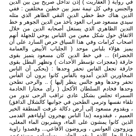
في رواية ( العفاريت ) إذن تداخل صريح بين بين الدين
والجنس وفي كل تيمة نميز بين خطين مختلفين : ففي
الدين هناك خط خطي الدين النقي الطاهر الذي مثله
سيدي مسعود ضراب العود يأخذ من الدين الجوهر و خط
التدين الظاهري الذي يستغل أصحابه الدين من خلال
الاتفاق حول شكل معين من اللباس يوحي للجهلة أنهم
اصحاب كرامات وفي هذا السياق حرص السارد على أن
يميز هؤلاء بلباس موحد ( الجلباب الأبيض والعمامة
الخضراء) ... في خط الدين كان مسعود يتميز بقوى
خارقة (معجزات تؤسطر الأحداث ) وتظهر البطل بقوى
خارقة تجعل الفاس تحفر وحدها : (يحكى أن الناس
المجاورين الذين أمدوه بالفأس كانوا يرون أن الفأس
تحفر وحدها وهو جالس ينظر إليها ) .. والرحى تطحن
وحدها فخادم السلطان الأكحل ( رأى محتارا الخادمة
السمراء تجلس بشكل عادي تراقب الرحى تدور من
تلقاء نفسها وترمي الطحين في جوانبها كالشلال الدافق)
، وبقدوم مسعود إلى أرض دكالة عرفت المنطقة الخير
العميم ، فبقدومه (بدأ الناس يهجرون أولياءهم القدمى
الذين كانوا يمشون على الماء، ويشربون الماء المغلي،
ويزوجون العوانس ، ويروضون الأفاعي... وقصدوا زاوية
هذا الرجل ]الذي [ يقهر الجان ، يسلسلهم ويستدعيهم