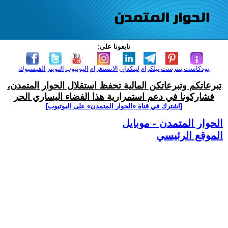
تابعونا على:
بودكاست
بنترست
تيلكرام
لينكدإن
الانستغرام
اليوتيوب
التويتر
الفيسبوك
تبرعاتكم وتبرعاتكن المالية تحفظ استقلال الحوار المتمدن،
فشاركونا في دعم استمرارية هذا الفضاء اليساري الحر
[اشترك في قناة ‫«الحوار المتمدن» على اليوتيوب]
الحوار المتمدن - موبايل
الموقع الرئيسي