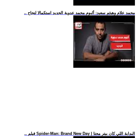
.. محمد علام وهيثم سعيد: ألبوم محمد عدوية الجديد استكمالا لنجاح
.. فيلم Spider-Man: Brand New Day | البداية اللي كان بيتر محتا