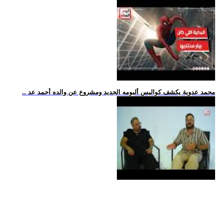
.. محمد عدوية يكشف كواليس ألبومه الجديد ومشروع عن والده أحمد عد