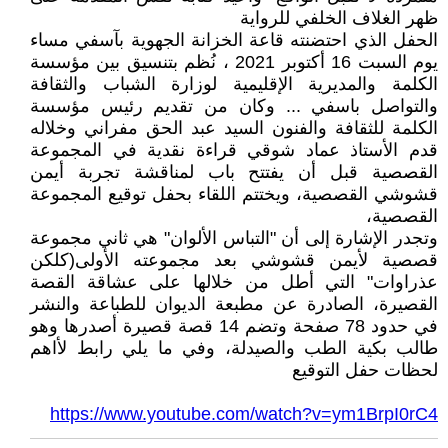
ظهر الغلاف الخلفي للرواية
الحفل الذي احتضنته قاعة الخزانة الجهوية بآسفي مساء
يوم السبت 16 أكتوبر 2021 ، نُظم بتنسيق بين مؤسسة
الكلمة والمديرية الإقليمية لوزارة الشباب والثقافة
والتواصل باسفي ... وكان من تقديم رئيس مؤسسة
الكلمة للثقافة والفنون السيد عبد الحق مفراني وخلاله
قدم الأستاذ عماد شوقي قراءة نقدية في المجموعة
القصصية قبل أن يفتتح باب لمناقشة تجربة أيمن
قشوشي القصصية، ويختتم اللقاء بحفل توقيع المجموعة
القصصية،
وتجدر الإشارة إلى أن "التباس الألوان" هي ثاني مجموعة
قصصية لأيمن قشوشي بعد مجموعته الأولى(كلكن
عذراوات" التي أطل من خلالها على عشاقة القصة
القصيرة، الصادرة عن مطبعة الديوان للطباعة والنشر
في حدود 78 صفحة وتضم 14 قصة قصيرة أصدرها وهو
طالب بكية الطب والصيدلة، وفي ما يلي رابط لأاهم
لحظات حفل التوقيع
https://www.youtube.com/watch?v=ym1BrpI0rC4