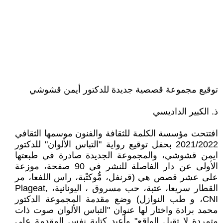
توقيع مجموعة قصصية جديدة للدكتور أيمن قشوشي
ذ. الكبير الداديسي
افتتحت مؤسسة الكلمة للثقافة والفنون موسمها الثقافي
2021/2022 بحفل توقيع رواية "التباس الألوان" للدكتور
ايمن قشوشي، والمجموعة الجديدة صادرة في طبعتها
الأولى عن دار الفاصلة للنشر في 90 صفحة، موزعة
على عشر قصص هي (قرنفل، مُّوكتْبة، راس اللفعا، مر
القطار سريعا، عتبة، حب مسروق ، اليونانية، Plageat,
CNI، و طب النوازل) وضع مقدمة المجموعة الدكتور
محمد برادة واختار لها عنوان "التباس الألوان صوت ذات
متمردة لا تقبل الواقع" وأعيد كتابة نفس المقدمة على