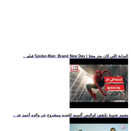
.. فيلم Spider-Man: Brand New Day | البداية اللي كان بيتر محتا
.. محمد عدوية يكشف كواليس ألبومه الجديد ومشروع عن والده أحمد عد