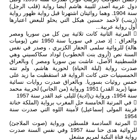
دول عربية أصدر للبيبة هاشم أيضا رواية (قلب الرجل)
سنة 1904. وهما روائيتان اشتهرتا قبل رواية ظهور رواية
(زينب) لأحمد حسنين هيكل التي يحلو للبعض اعتبارها
أول رواية عربية...
 المرتبة الثانية كانت ثلاثية بين كل من سوريا ومصر
والعراق : إذ صدر في سوريا سنة 1950 نص (يوميات
هالة) للروائية سلمى الحفار الكزبري ، وصدر في نفس
السنة نص (أروى بنت الخطوب) لوداد سكاكسيني وهي
فلسطينية الأصل، عاشت بين سوريا ومصر ) وبالعراق
صدرت رواية (ليلة الحياة) لحورية هاشم، ولم تنته
الخمسينيات حتى كانت الرواية قد استقطبت ما زيد على
خمس روئيات بسوريا. وبالعراق صدرت روايات نسائية
منها (بريد القدر) 1951 ورواية (من الجاني) لحربية محمد
سنة 1954، ورواية ن(ادية) لليلى عبد القدر سنة 1957
 في المرتبة الخامسة حل المغرب برواية (الملكة خناتة
قرينة المولى إسماعيل) لأمينة اللوه التي صدرت سنة
1954
 المرتبة السادسة فلسطين ورواية (صوت الملاجئ)
للروائية هدى حنا سنة 1957 وفي نفس السنة صدرت
رواية فتاة النكبة لمريم مشعل