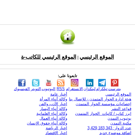
الموقع الرئيسي
الموقع الرئيسي للكاتب-ة
|
تابعونا على:
بنترست
تيلكرام
لينكدإن
الانستغرام
RSS
اليوتيوب
التويتر
الفيسبوك
الموقع الرئيسي
أخبار عامة
هيئة ادارة الحوار المتمدن - للإتصال بنا
وكالة أنباء المرأة
إحصائيات مؤسسة الحوار المتمدن
اخبار الأدب والفن
قواعد النشر
وكالة أنباء اليسار
ابرز كتاب / كاتبات الحوار المتمدن
وكالة أنباء العلمانية
يوتيوب التمدن
وكالة أنباء العمال
مكتبة التمدن
وكالة أنباء حقوق الإنسان
عدد الزوار: 3,429,183,343
اخبار الرياضة
اضافة موضوع جديد
اخبار الاقتصاد