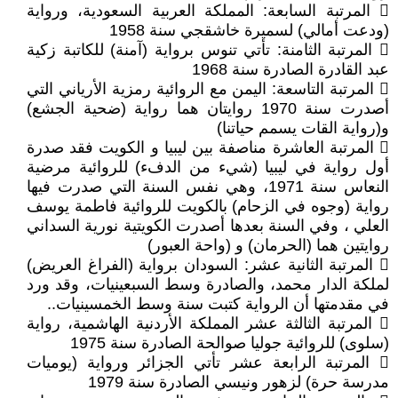
 المرتبة السابعة: المملكة العربية السعودية، ورواية
(ودعت أمالي) لسميرة خاشقجي سنة 1958
 المرتبة الثامنة: تأتي تنوس برواية (آمنة) للكاتبة زكية
عبد القادرة الصادرة سنة 1968
 المرتبة التاسعة: اليمن مع الروائية رمزية الأرياني التي
أصدرت سنة 1970 روايتان هما رواية (ضحية الجشع)
و(رواية القات يسمم حياتنا)
 المرتبة العاشرة مناصفة بين ليبيا و الكويت فقد صدرة
أول رواية في ليبيا (شيء من الدفء) للروائية مرضية
النعاس سنة 1971، وهي نفس السنة التي صدرت فيها
رواية (وجوه في الزحام) بالكويت للروائية فاطمة يوسف
العلي ، وفي السنة بعدها أصدرت الكويتية نورية السداني
روايتين هما (الحرمان) و (واحة العبور)
 المرتبة الثانية عشر: السودان برواية (الفراغ العريض)
لملكة الدار محمد، والصادرة وسط السبعينيات، وقد ورد
في مقدمتها أن الرواية كتبت سنة وسط الخمسينيات..
 المرتبة الثالثة عشر المملكة الأردنية الهاشمية، رواية
(سلوى) للروائية جوليا صوالحة الصادرة سنة 1975
 المرتبة الرابعة عشر تأتي الجزائر ورواية (يوميات
مدرسة حرة) لزهور ونيسي الصادرة سنة 1979