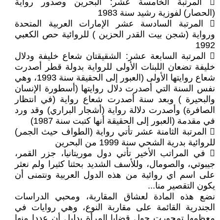
 المرتبة الخامسة عشر: البحرين وصدور رواية
(الحصار) لفوزية رشيد سنة 1983
 المرتبة السادسة عشر الإمارات العربية المتحدة
ورواية (شجن بيت القدر الحزين ) للروائية حص الكعبي
1992
 المرتبة السابعة عشر: الشقيقتان شعاع خليفة ودلال
خليفة تضعان اللبنات الأولى للرواية بدولة قطر أصدرت
شعاع روايتها الأولى (العبور إلى الحقيقة سنة 1993، وهي
نفس السنة التي أصدرت دلال روايتها (أسطورة الإنسان
والبحيرة ) وبعد سنة أصدرت شعاع رواية (في انتظار
الصافرة) وأصدرت دلالة رواية (أشجار البراري) وقد ورد
في مقدمة (العبور إلى الحقيقة أنها كتبت سنة 1987)
 المرتبة الثامنة عشر تأتي رواية (الطواف حيث الجمر)
للروائية بدرية الشحي سنة 1999 من البحرين
 في المراتب الأخير تأتي دول موريتانيا، جزر القمر،
جيبوتي، والصومال، وللأسف الشديد بحثنا كثيرا ولم نعثر
على اسم اي روائية من هذه الدول العربية ونتمنى أن
يكون التقصير منا...
نضع هذه المادة لعشاق المقاربة، ومحبي الدراسات
الجندرية القائمة على مقاربة النوع، وهي روايات في
معظمها تمحورت حول قضايا المرأة بدليل أن عددا منها