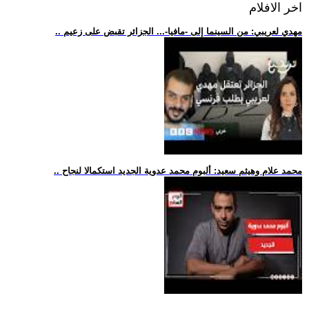
اخر الافلام
.. مهدي لعريبي: من السينما إلى -مافيا-... الجزائر تقبض على زعيم
.. محمد علام وهيثم سعيد: ألبوم محمد عدوية الجديد استكمالا لنجاح