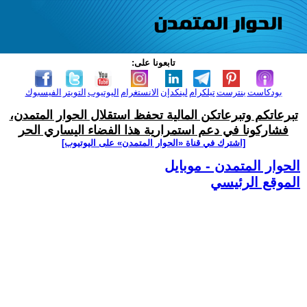
تابعونا على:
بودكاست
بنترست
تيلكرام
لينكدإن
الانستغرام
اليوتيوب
التويتر
الفيسبوك
تبرعاتكم وتبرعاتكن المالية تحفظ استقلال الحوار المتمدن،
فشاركونا في دعم استمرارية هذا الفضاء اليساري الحر
[اشترك في قناة ‫«الحوار المتمدن» على اليوتيوب]
الحوار المتمدن - موبايل
الموقع الرئيسي