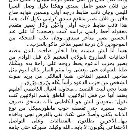
بن فلان عضو عامل سيدي وهكذا يكَول وصل السرا
لليمي وچان نائب ضابط درجه أولى وسمين هوايه صاح
فلان بن فلان نصير متقدم سيدي كَرابتي يكَول كَلت هسا
هذا نائب ضابط درجه أولى وأخَبَّن وكَال نصير متقدم
معقوله أحط راسي براسه كَمت وصحت: آنا علي عبد
الحسين نصير متأخر سيدي...وچان تكَب الضحكه من
الموجودين لأن درجة نصير متأخر ماكو بالحزب...
هسا آنا ليش سميته هذا الخابر صاحبه بلندن ينطيه
احداثيات الصاروخ بالولائي الغشيم لأن قبل الوادم من
يصير بحزب الدعوه يحط روحه على راحة يده وينكَنكَ
طلبا للشهاده حتى يتعشى ويا ميثم التمار بذاك اليوم مثل
صاحبي النصير المتأخر، هسا المالكي من يريد صوت
الشخص من حزب الدعوه رأساً يكَله ورّرق ورّرق...
هسا نجي لبيت القصيد ...محاولة اغتيال الكاظمي أغلبهم
يعتقد أنها من فعل الولائيين، الناطق باسم الولائيين كتب
يقول: يمعودين ليش هو الكاظمي بالله يستحق نصرف
عليه مسيره حتى تقصفه خوب ماطورسيكل من نوع
الذبابه يكفي وأصلاً حتى تكتك تفي بالغرض نجي وناخذه
بيها...الآخرين يطلعون بالفضائيات وعلى التواصل
الاجتماعي يكَولون: لا يابه...الله وكيلك مفبركه حتى جامه