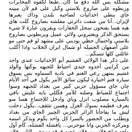
مشكله بس الله دفع ما كان...طبعاً لكَفوه المخابرات
وربطوه على صاروخ بلاستي وكَبل على قم لأن مبينه
جاي ينطي احداثيات لصاحبه بلندن وذاك يعبرها
لإيران...آنا من شفت دائرتي مفلشه بصاروخ كَلت هاي
هيه هسا يفتحون سجل الخفارات ويقرون عبارة لا شيء
يستحق الذكر ويعتبروني ولائي عميل ويربطوني بصاروخ
بلاستي واحتمال حظي يوديني على مشهد لو قم حتى مو
على أصفهان الجميله أو شمال ايران الخلاب واذا أكَلب
عائلتي كلها تنسكَم...
على ذكر هذا الولائي الغشيم أبو الإحداثيات عندي واحد
من كَرايبي أخذوه جندي احتياط للجبهه بوكَتها والولد
غشيم يمتهن رعي الغنم في بادية السماوه بس يسوق
سياره فتم اختياره ليكون سائق الآمر يكَول في أحد الأيام
چان جاي مسؤول حزبي كبير من بغداد للجبهه وسوا
اجتماع للضباط وصلته للآمر فكَللي يابه عليش باقي
بالسياره مصلوب انزل وياي وادخل للإجتماع هسا منو
يعرف فطيمه بسوكَ الغزل وهمين تتثقف...يكَول دخلت
ليش ما يفاجأنا الزائر الحزبي الچبير الجاي من بغداد
ويطلب من الحضور بالسرا كل واحد يكَوم ويذكر اسمه
ومركزه الحزبي وانا موحزبي... يافشلة الفشله، كَام أول
واحد صاح فلان بن فلان عضو فرقه سيدي ، الثاني فلان