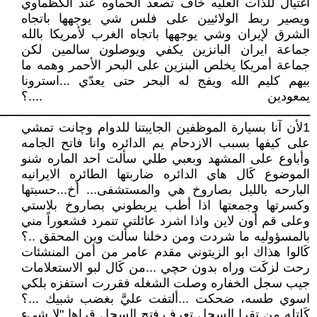
اغتيال للذات العليه خاف تصعد الحماوه عند الكظماوي
ويصير ربط الولائيين على فلس شي يوجهها باتجاه
الشرق لإيران وشي يوجهها باتجاه الغرب لأمريكا بالله
جماعة ايران البانزين يكفي ويوصلون سالمين لكن
جماعة أمريكا يخلص البنزين على البحر الأحمر وهمه ما
بيهم كليم الله ويفج له البحر حتى يعدّي ...استرونا
يمعودين ....؟
ــــــــــــــــــــــــــــــــــــــــــــــــــــــــــــــــــــــــــــــــــــــــ
1لأن آنا بسيارة الموظفين الجايبتنا للدوام وچانت تمشي
على كيفها بسبب الازدحام يم الدائره وانا فاتح الجامه
وأباوع على المشهد وبعبي طلي سألت احد الماره شنو
الموضوع كَال هاي الدائره ضاربتها الطائره الايرانيه
البارحه بالليل بصاروخ هي والمستشفى... أخ...حسبتها
وكسرتها وجمعتها اذا أطب يربطوني بصاروخ بلاستي
وعلى قم أون لاين واذا اشرد عائلتي تنمرد فشعوراً مني
بالمسؤوليه ما شردت ومن دخلنا سألت وين المحقق ..؟
كَالوا هذاك ابو الزيتوني مقدم عامر من أمن المنشئات
رحت لزكَت وراه بدون حچي ...من كَال لبو الاستعلامات
جيب سجل الخفاره وصلت الشغله فقررت استفزه بلكي
اسوي طسه، ضحكت ...ألتفت عليَّ بغضب شبيك ...؟
كَلتله من تقرا السجل تعرف فتح السجل قراها "لا شيء