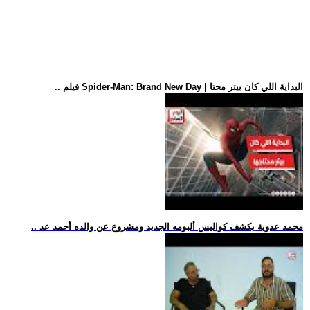
.. فيلم Spider-Man: Brand New Day | البداية اللي كان بيتر محتا
.. محمد عدوية يكشف كواليس ألبومه الجديد ومشروع عن والده أحمد عد