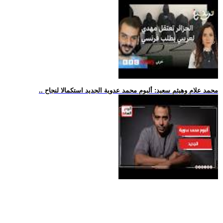
.. محمد علام وهيثم سعيد: ألبوم محمد عدوية الجديد استكمالا لنجاح