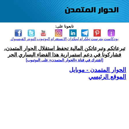
تابعونا على:
بودكاست
بنترست
تيلكرام
لينكدإن
الانستغرام
اليوتيوب
التويتر
الفيسبوك
تبرعاتكم وتبرعاتكن المالية تحفظ استقلال الحوار المتمدن،
فشاركونا في دعم استمرارية هذا الفضاء اليساري الحر
[اشترك في قناة ‫«الحوار المتمدن» على اليوتيوب]
الحوار المتمدن - موبايل
الموقع الرئيسي