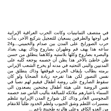
في منتصف الثمانينيات وكانت الحرب العراقية الإيرانية
في أوجها والطرفين يسعيان للتعجيل بتركيع الآخر، بدأت
حرب الصورايخ على المدن بين صدام والخميني...و24
ساعه هذا يهف قم وطهران بصاروخ وذاك يهف بغداد
والبصره بصاروخ وكلها بلاستيه وكلاهما ينطلق من حسن
ظن خاطئ بالآخر هذا يظن أن خصمه يوجعه كَلبه على
المدنيين والبنى التحتيه في مدنه أو يخرج الشعب الإيراني
برمته يطالب بإيقاف الحرب فيوقفها وذاك ينطلق من
نفس التصور لكن هذا تفرحه زيادة الضحايا ولو كان
سقوط الصاروخ على روضة أطفال فيقيم لهم نصباً في
نفس الروضة على هيئة أطفال مجنحين يصعدون الى
السماء باعتبارهم ملائكه للمبالغة بتأليب الناس ضد خصمه
المجوسي الغادر وذاك كل شوارع المدن الإيرانية تنلظم
بمسيرات اللطم وشق الجيوب ولطم الخدود طلباً للانتقام
من العدو الكافر وعلى هالرنه طحينچ ناعم ...