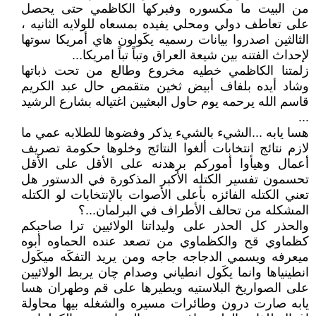
من البيت ما مكسوره وفبركها الكاظمي حتى يحصل
على تعاطف دولي ومحلي يفيده بمسعاه للولايه الثانيه ،
الثالثين اصدروا بيانات رسميه يكَولون هاي أمريكا سوتها
لإحداث الفتنه بين شيعة العراق وتباً تباً امريكا...
زلمتنا الكاظمي خطيه مخروع وطالع من تحت ذباتها
وشاد أيده بلفاف أبيض ثخين متقمص حال عبد الكريم
قاسم الله يرحمه يوم حاول البعثيين اغتياله بشارع الرشيد
...
هسا يابه ...الشيء بالشيء يذكر وفضوها للطلابه عمي ما
لازم نتائج انتخابات ألغوا النتائج وخلوها حكومة تصريف
أعمال وهيأوا أموركم برهدنه على الأقل على الأقل
تحسمون تفسير الكتله الأكبر المذكورة في الدستور هل
تعني الكتله الفائزه بأعلى الأصوات بالإنتخابات لو الكتله
المشكله من تحالف الأطراف في البرلمان...؟
والحذر كل الحذر على وليداتنا الولائيين ترا صاحبكم
كظماوي قح والكظماوي من تصعد عنده الحماوه أبوه
ميعرفه ويسمي الدجاجه جاجه ومن يريد التفكَه ميكَول
انطينياها وانما يكَول انطياني وصدام چان يربط الولائيين
على الصواريخ البلاستيه ويطيرها على قم وطهران هسا
يابه صارت درون وطائرات مسيره والشغله بيها محاولة