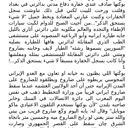
بوكتها صادف عندي خفارة دفاع مدني بدائرتي في بغداد
وفلتت ورحت للبيت لكني قبل ذلك تناوشت سجل
الخفارات وكتبت عبارتي المعتادة وبخط جميل "لا شيء
يستحق الذكر"...من أجيت الصبح للدوام لكَيت سيارات
الإطفاء والنجده والعالم مكَلوبه على دائرتي أثاري بالليل
جايه طياره ايرانيه وأبو الرباعيه المنصوبه على مستشفى
الطب الذري المقابلة لدائرتي هافها للطياره بصليه
"السوريين يسموها رشئه" الطيار لايف وخابنه بصاروخ
ومثني على دائرتي المقابلة للمستشفى بمثله ومفلشها
وآنا كاتب بسجل الخفارة مسبقاً لا شيء يستحق الذكر...!
1
بوكَتها اللي يظنون به خيانه او تعاون مع العدو الإيراني
المجوسي يربطوه على صاروخ ويطلقوه للصاروخ على
المدن الإيرانيه حتى أن أحد الولائيين الغشمه عندما سقط
صاروخ ايراني قريباً من وزارة التخطيط ذهب في نفس
اليوم المغرب الى دائرة الاتصالات في السنك وخابر
صاحبه بلندن "لأن بوكتها نستخدم التلفون الاعتيادي ماكو
موبايل" وقال له: يابه اليوم وكَع صاروخ قريب من بيتي
والله ستر يعني لو رايح الصاروخ ميه وخمسين متر باتجاه
الشرق چان سقط على القصر الجمهوري وصارت