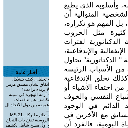
، وأسلوبه الذي يطبع
شخصية المنوالية أن
بل المهم هو تكراره،
ثيرة مثل الحروب
 الدكتاتورية لفترات
فعالية والإندفاعية،
" الدكتاتورية" تحاول
ي من الأسباب الرئيسة
أخبار عامة
ذلك تخلق الإندفاعية
-
تحليل.. كيف يتشكل
اتفاق بشأن مضيق هرمز
ن اختفاء الأشياء أو
لا يريده ترامب؟
-
أزمة الهجرة في سبتة
شباع النفسي والخوف
تكشف عن تناقضات
 الدائم في الوجود
عميقة بين دول الاتحاد ال
...
تسابق مع الآخرين في
-
طائرة الركابMS-21
الروسية تفتح باب النجاح
 اليومية، فالفرد أن
-
أول مسح شامل يكشف