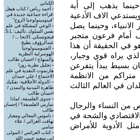
الكناني
 حينما يذهب إلى أية
-
أحمد رباص / كتاب هيغل
ستدعي الاف الأدعية
:قراءة جماعية جديدة في
"فينومينولوجيا الروح"
الانبياء، وحينما يصل
-
الوعي كمشكلة في علم
نفس السلوك .تأليف: S.L.
 أمام فرعون متجبر
فيجوتسكي .الاتحا ... /
عبدالرؤوف بطيخ
و في الحقيقة أن هذا
-
الفينومينولوجيا
ي يراه قوي وجبار،
الهوسرلية النظرية
والمنهاج / احسان طالب
ان بسيط يبدأ يتفرعن
-
تحليل نظرية روزا
هارتموت النقدية في علم
 متراكم من الانظمة
الاجتماع / علي حمدان
-
-الدولة الأخلاقية- تفكيك
دان في العالم الثالث
ظاهرة المدنية والتمدن /
احسان طالب
-
جدوى الفلسفة، لماذا
 من النساء والرجال
نمارس الفلسفة؟ / إحسان
طالب
لاقتصادي والشحة في
-
ناموس المعالي ومعيار
تهافت الغزالي / علاء
ل الأدوية للأمراض
سامي
-
كتاب العرائس / المولى
ابي سعيد حبيب الله