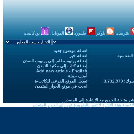
بنترست
بلوكر
فليبورد
الموبايل
بودكاست
اضافة موضوع جديد
التضامنية
اضافة خبر
إضافة يوتيوب-فلم إلى يوتيوب التمدن
إضافة كتاب إلى مكتبة التمدن
Add new article - English
أضف حملة
3,732,97
تعديل الموقع الفرعي للكاتب-ة
ابحث في موقع الحوار المتمدن
شر متاحة للجميع مع الإشارة إلى المصدر
ضاء هيئة الادارة لا تعبر بالضرورة عن رأي الحوار المتمدن