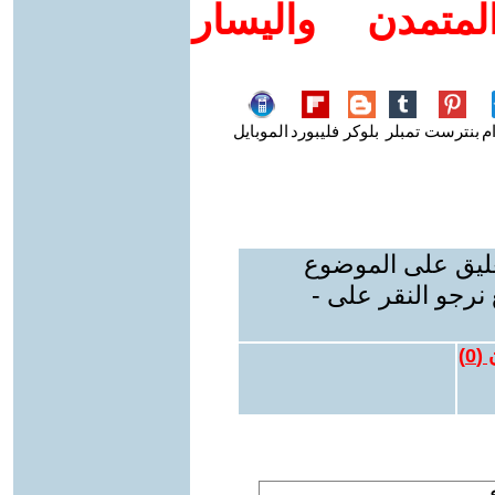
متمدن واليسار
م
بنترست
تمبلر
بلوكر
فليبورد
الموبايل
عليق على الموضوع
نرجو النقر على -
 (
0
)