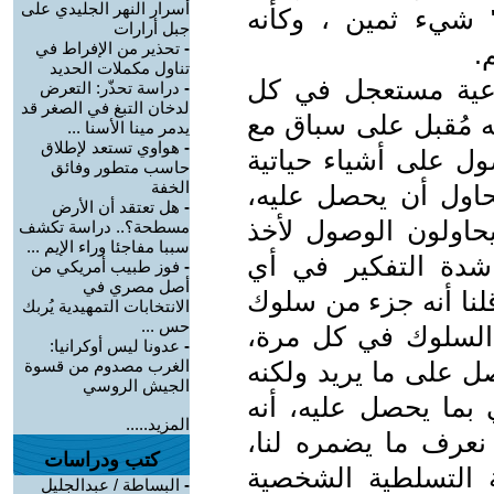
أسرار النهر الجليدي على
شيء ثمين ، وكأنه
جبل أرارات
.
-
تحذير من الإفراط في
تناول مكملات الحديد
اعية مستعجل في كل
-
دراسة تحذّر: التعرض
لدخان التبغ في الصغر قد
ه مُقبل على سباق مع
يدمر مينا الأسنا ...
-
هواوي تستعد لإطلاق
ل على أشياء حياتية
حاسب متطور وفائق
الخفة
اول أن يحصل عليه،
-
هل تعتقد أن الأرض
حاولون الوصول لأخذ
مسطحة؟.. دراسة تكشف
سببا مفاجئا وراء الإيم ...
شدة التفكير في أي
-
فوز طبيب أمريكي من
أصل مصري في
لنا أنه جزء من سلوك
الانتخابات التمهيدية يُربك
حس ...
 السلوك في كل مرة،
-
عدونا ليس أوكرانيا:
صل على ما يريد ولكنه
الغرب مصدوم من قسوة
الجيش الروسي
 بما يحصل عليه، أنه
المزيد.....
 نعرف ما يضمره لنا،
كتب ودراسات
ية التسلطية الشخصية
-
البساطة / عبدالجليل