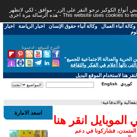
 أنواع الكوكيز نرجو النقر على الزر - موافق - لكي لاتظهر
This website uses cookies to ensure you ge
وكالة أنباء العمال
-
وكالة أنباء حقوق الإنسان
-
اخبار الرياضة
-
اخبار
لوم
التبرع للموقع - ادعمونا
حرية والعدالة الاجتماعية للجميع
"
تى نالها أعلام في الفكر والثقافة
قر هنا لاستخدام الموقع البديل
كوردي
English
عالية والاندفاعية-
اسعد الامارة
لموبايل انقر هنا
 المتمدن، فشاركونا في دعم