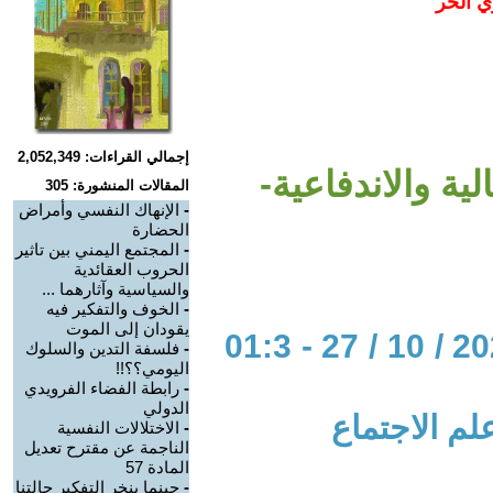
ي الحر
إجمالي القراءات: 2,052,349
ة والاندفاعية-
المقالات المنشورة: 305
-
الإنهاك النفسي وأمراض
الحضارة
-
المجتمع اليمني بين تاثير
الحروب العقائدية
والسياسية وآثارهما ...
-
الخوف والتفكير فيه
يقودان إلى الموت
الحوار المتمدن-العدد: 7059 - 2021 / 10 / 27 - 01:3
-
فلسفة التدين والسلوك
اليومي؟؟!!
-
رابطة الفضاء الفرويدي
الدولي
لم الاجتماع
-
الاختلالات النفسية
الناجمة عن مقترح تعديل
المادة 57
-
حينما ينخر التفكير حالتنا