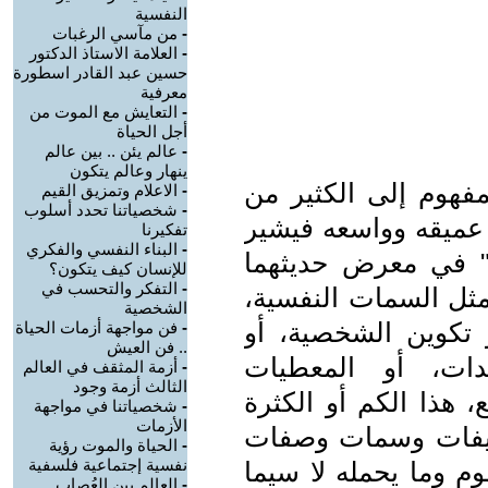
النفسية
-
من مآسي الرغبات
-
العلامة الاستاذ الدكتور
حسين عبد القادر اسطورة
معرفية
-
التعايش مع الموت من
أجل الحياة
-
عالم يئن .. بين عالم
ينهار وعالم يتكون
مفهوم إلى الكثير من
-
الاعلام وتمزيق القيم
-
شخصياتنا تحدد أسلوب
 عميقه وواسعه فيشير
تفكيرنا
-
البناء النفسي والفكري
 دويجكر وفريجدا Duijker &Frijda" في معرض حديثهما
للإنسان كيف يتكون؟
-
التفكر والتحسب في
مثل السمات النفسية،
الشخصية
 تكوين الشخصية، أو
-
فن مواجهة أزمات الحياة
.. فن العيش
قدات، أو المعطيات
-
أزمة المثقف في العالم
الثالث أزمة وجود
ع، هذا الكم أو الكثرة
-
شخصياتنا في مواجهة
الأزمات
ريفات وسمات وصفات
-
الحياة والموت رؤية
نفسية إجتماعية فلسفية
وم وما يحمله لا سيما
-
العالم بين العُصاب