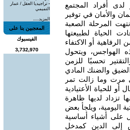
لدى أفراد المجتمع
-
تراجيديا العقل / عمار
التميمي
ان والأمان في توفير
المزيد.....
تهت المرحلة الصعبة
المعجبين بنا على
دت الحياة لطبيعتها
الفيسبوك
الرفاهية أو الاكتفاء
3,732,970
ه الهواجس، ويتحول
قتير تحسبًا للزمن
 الضيق والضنك المادي
تي مرت وما زالت تمر
أو للحياة الأعتيادية
ها تزداد لديها ظاهرة
ية اليومية، ويلجأ بعض
ل على أشياء أساسية
ض إلى الدين كمدخل