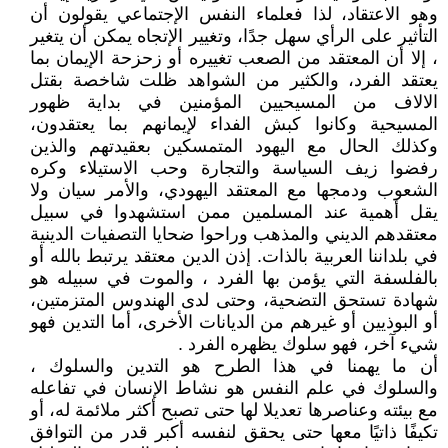
وهو الاعتقاد، لذا فعلماء النفس الإجتماعي يقولون أن
التأثير على الرأي سهل جدًا، وتغيير الإتجاه يمكن أن يتغير
، إلا أن المعتقد من الصعب تغييره أو زحزحة الإيمان بما
يعتقد الفرد، والكثير من الشواهد ظلت شاخصة بقتل
الالاف من المسيحيين المؤمنين في بداية ظهور
المسيحية وكانوا كبش الفداء لإيمانهم بما يعتقدون،
وكذلك الحال مع اليهود المتمسكين بعقيدتهم والذين
رفضوا زيف السياسة والتجارة وحب الاستيلاء وكره
الشعوب ودمجها مع المعتقد اليهودي، والأمر سيان ولا
يقل أهمية عند المسلمين ممن استشهدوا في سبيل
معتقدهم الديني والمذهب وراحوا ضحايا التصفيات الدينية
في بلداننا العربية بالذات. إذن الدين معتقد يرتبط بالله أو
بالفلسفة التي يؤمن بها الفرد ، والموت في سبيله هو
شهادة تستحق التضحية، وحتى لدى الهندوس المتزمتين،
أو البوذيين أو غيرهم من الديانات الأخرى، أما التدين فهو
شيء آخر، فهو سلوك يظهره الفرد .
أن ما يهمنا في هذا الطرح هو التدين والسلوك ،
والسلوك في علم النفس هو نشاط الإنسان في تفاعله
مع بيئته وعناصرها تعديلا لها حتى تصبح أكثر ملائمة له، أو
تكيفًا ذاتيًا معها حتى يحقق لنفسه أكبر قدر من التوافق