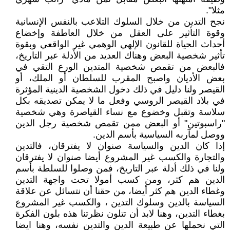
مثلا".
نجح التدين من خلال السلوك التلاعب بالنفس الإنسانية
وقوة التأثير على العقل من خلال العاطفة وإخضاع
أحداث الحياة للقانون الإلهي الوهمي غير الواقعي وبقوة
تأثير شخصية البعض وهناك العديد من الأدلة عبر التاريخ،
فالبعض من تقمص شخصية المتدين الورع التقي في
بعض الأديان واصبح المقرب للسلطان أو الملك، أو
القيصر ولنا دليل في ذلك دخول الشخصية الدينية المؤثرة
في بلاد القيصر الروسي وفعل ما لا يمكن تصديقه بكل
سلاسة وتقبل وخضوع مع نساء القياصرة وهي شخصية
"راسبوتين" أو البعض ممن تقمص شخصية رجل الدين
ووصل لمآربه السياسية بأسم الدين.
إذا كان الدين والسياسة صنوان لا يفترقان، فالتدين
والتجارة والكسب غير المشروع أيضا صنوان لا يفترقان
ولنا في ذلك أدلة عبر التاريخ، فمن وصلوا للسلطة بأسم
الدين هم كثر، ومن كسب أمولا تحت واجهة التدين
وغطاء الدين هم كثر أيضا، من حقنا أن نتسائل عن علاقة
السياسة بالدين وسلوك التدين ، والكسب غير المشروع
بغطاء التدين، وهنا لابد أن تتلون نظرتنا هذه بلون الفكرة
التي نحملها عن طبيعة الدين والتدين نفسه، وهنا ايضا