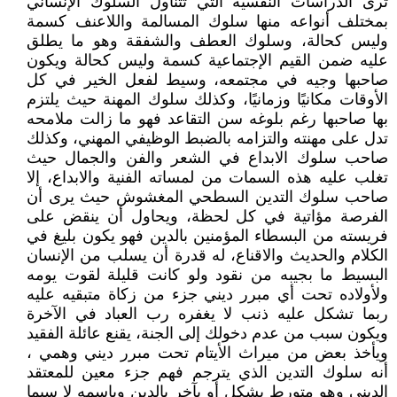
ترى الدراسات النفسية التي تتناول السلوك الإنساني
بمختلف أنواعه منها سلوك المسالمة واللاعنف كسمة
وليس كحالة، وسلوك العطف والشفقة وهو ما يطلق
عليه ضمن القيم الإجتماعية كسمة وليس كحالة ويكون
صاحبها وجيه في مجتمعه، وسيط لفعل الخير في كل
الأوقات مكانيًا وزمانيًا، وكذلك سلوك المهنة حيث يلتزم
بها صاحبها رغم بلوغه سن التقاعد فهو ما زالت ملامحه
تدل على مهنته والتزامه بالضبط الوظيفي المهني، وكذلك
صاحب سلوك الابداع في الشعر والفن والجمال حيث
تغلب عليه هذه السمات من لمساته الفنية والابداع، إلا
صاحب سلوك التدين السطحي المغشوش حيث يرى أن
الفرصة مؤاتية في كل لحظة، ويحاول أن ينقض على
فريسته من البسطاء المؤمنين بالدين فهو يكون بليغ في
الكلام والحديث والاقناع، له قدرة أن يسلب من الإنسان
البسيط ما بجيبه من نقود ولو كانت قليلة لقوت يومه
ولأولاده تحت أي مبرر ديني جزء من زكاة متبقيه عليه
ربما تشكل عليه ذنب لا يغفره رب العباد في الآخرة
ويكون سبب من عدم دخولك إلى الجنة، يقنع عائلة الفقيد
ويأخذ بعض من ميراث الأيتام تحت مبرر ديني وهمي ،
أنه سلوك التدين الذي يترجم فهم جزء معين للمعتقد
الديني وهو متورط بشكل أو بآخر بالدين وبإسمه لا سيما