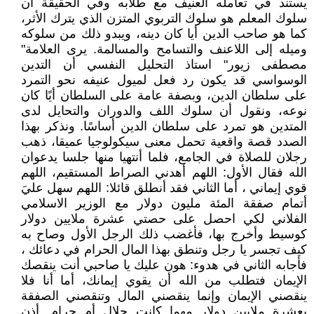
يستند في تعامله العنيف مع طلابه وفي الحقيقة أن
سلوك المعلم هو سلوك التربوي المتزن الذي يترك الأثر،
كما هو صاحب الدين أيا كان دينه، ويبدو ذلك من سلوكه
وميله إلى اللاعنف والتسامح والمسالمة. يرى العلامة"
مصطفى زيور" استاذ التحليل النفسي أن التدين
الوسواسي قد يكون رد فعل لميول عنيفه نحو التمرد
على سلطان الدين، وبصفة عامة على السلطان أيًا كان
نوعه، ونقول أن سلوك اللف والدوران والتحايل لدى
المتدين هو تمرد على سلطان الدين أساسًا. ونذكر بهذا
الصدد قصة واقعية تحمل معنى سيكولوجيا عميقا، ذهب
رجلان للصلاة في الجامع، فلما أنتهيا منها جلسا يدعوان
الله فقال الأول: اللهم أهدني الصراط المستقيم، اللهم
قوي إيماني ، أما الثاني فقد أنطلق قائلا: اللهم سهل عليَ
أتمام صفقة المئة مليون دولار مع الوزير الاسلامي
الفلاني لكي احصل على حصتي عشرة ملايين دولار
كوسيط وأخرج بها، فأغضب ذلك الرجل الأول وصاح به
كيف تجسر يا رجل وتنطق بهذا المال الحرام في دعائك ،
فأجابه الثاني في هدوء: هون عليك يا صاحبي أنت ينقصك
الإيمان فتطلب من الله أن يقوي إيمانك، أما أنا فلا
ينقصني الإيمان وإنما ينقصني المال وتنقصني الصفقة
بعشرة ملايين دولار مهما كانت حلال أم حرام. أذن