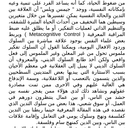
من ضغوط الحياة، كما أنه يساعد الفرد على تنمية وعيه
بإمكاناته النفسية، ووجد " جيمس ويلس" أن العلاقة بين
التدين والحالة النفسية يمكن تفسيرها من خلال متغيرين
وسيطين هما التخفيف من أحداث الحياة المثيرة للشفقه،
والتنظيم الذاتي لعمليات التفكير، أو ما يطلق عليه ضبط
المراقبة المعرفية ( Metacognitive Control ) ويربط
بعض علماء النفس بوجود علاقة مباشرة بين السلوك
وردود الافعال اليومية، ويمكننا القول أن السلوك تفكير
ملموس تحول من غير المعلن وغير الملموس إلى فعل
واقعي ولكن أخذ طابع السلوك الديني، والمعروف أن
السلوك الديني لا يميل إلى العقلانية في معظم الأحيان
بسبب الاستثارة التي يبديها بعض المتدينين السطحيين
والذين يتسمون بالتعصب أو اللاعقلانية، وسمة الإندفاع
هي الغالبة عليهم وفي الاحرى ممن تمت مصادرة
عقولهم ونشاهد ذلك لدى هؤلاء ممن يفجر نفسه بين
حشد من الناس، أو بين عمال ينتظرون دورهم في
العمل، أو سوق شعبي، هذا بعض من سلوك التدين الذي
نقصده في هذه المقالة المعرفية حينما ربطنا بين التدين
كفلسفة ونهج وسلوك يومي في التعامل وإقامة علاقات
بين الناس، وبين الدين كمنهج سام وفلسفة.