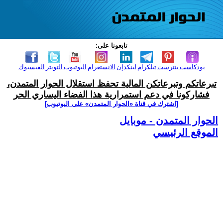
تابعونا على:
بودكاست
بنترست
تيلكرام
لينكدإن
الانستغرام
اليوتيوب
التويتر
الفيسبوك
تبرعاتكم وتبرعاتكن المالية تحفظ استقلال الحوار المتمدن،
فشاركونا في دعم استمرارية هذا الفضاء اليساري الحر
[اشترك في قناة ‫«الحوار المتمدن» على اليوتيوب]
الحوار المتمدن - موبايل
الموقع الرئيسي