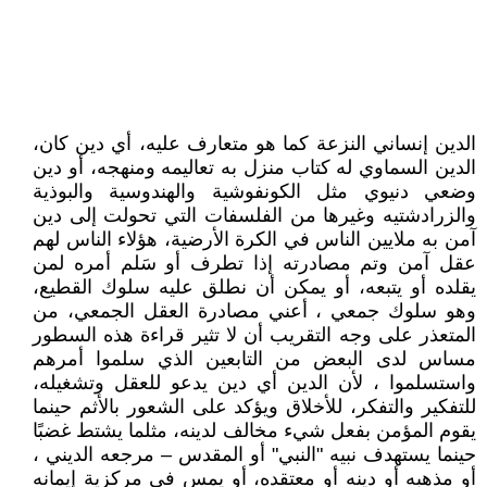
الدين إنساني النزعة كما هو متعارف عليه، أي دين كان،
الدين السماوي له كتاب منزل به تعاليمه ومنهجه، أو دين
وضعي دنيوي مثل الكونفوشية والهندوسية والبوذية
والزرادشتيه وغيرها من الفلسفات التي تحولت إلى دين
آمن به ملايين الناس في الكرة الأرضية، هؤلاء الناس لهم
عقل آمن وتم مصادرته إذا تطرف أو سَلم أمره لمن
يقلده أو يتبعه، أو يمكن أن نطلق عليه سلوك القطيع،
وهو سلوك جمعي ، أعني مصادرة العقل الجمعي، من
المتعذر على وجه التقريب أن لا تثير قراءة هذه السطور
مساس لدى البعض من التابعين الذي سلموا أمرهم
واستسلموا ، لأن الدين أي دين يدعو للعقل وتشغيله،
للتفكير والتفكر، للأخلاق ويؤكد على الشعور بالأثم حينما
يقوم المؤمن بفعل شيء مخالف لدينه، مثلما يشتط غضبًا
حينما يستهدف نبيه "النبي" أو المقدس – مرجعه الديني ،
أو مذهبه أو دينه أو معتقده، أو يمس في مركزية إيمانه