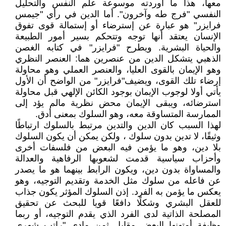
معها، هذا ما اوردته موسوعة علم النفس والتحليل
النفسي "فرج طه وآخرون". أما الدين في رأي "جيمس
فرايزر" هو عبارة عن إسترضاء أو إستمالة قوى تفوق
الإنسان يعتقد أنها توجه وتتحكم بسير أمور الطبيعة
والحياة البشرية. ويطرح "فرايزر" في كتابه الغصن
الذهبي يتشكل الدين من عنصرين هما: العنصر النظري
وهو الإيمان بالقوى العليا، والعنصر العملي وهو محاولة
إرضاء تلك القوى، ويضيف"فرايزر" من الواضح أن الأول
يأتي أولا لوجوب الإيمان بوجود الكائن الإلهي قبل محاولة
استرضائه، ويبقى الإيمان محض نظرية مالم يؤد إلى
الممارسة المتساوقة معه، وهو السلوك بمعنى أدق.
لهذا السبب كان الدين والتدين مرتبط بالسلوك ارتباطًا
وثيقًا، لا تدين بدون سلوك ، ولكن يمكن أن يكون السلوك
بلا دين، وهو ما يؤمن فيه البعض من فلسفات أخرى
وأحزاب سياسية قدمت لشعوبها الرفاهية والعدالة
والمساواة بدون دين، ويكون الرابط بينهما هو ما يصدر
عن فاعله من سلوك مثل الخدمة وتقديم التوجيه، وهو
يعكس ما يؤمن به الفرد. إذن السلوك المؤثر يكون جذاب
للعقل البشري وشكلًا دافعًا قويا للبحث عن تحقيق
المصلحة الذاتية لدى الفرد الذي يقدم التوجيه، أو ربما
وظيفة أمتهنها البعض مقابل ثمن مادي "راتب شهري