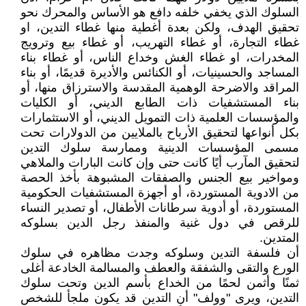
السلوك الذي يخفي خلفه دافع هو الأساس والمحرك نحو
تحقيق الهدف، ولكن بعدة أغطية منها غطاء التدين، او
غطاء التجارة، أو غطاء التهريب، أو غطاء بيع وترويج
المخدرات، او غطاء الغش وخداع الناس، أو غطاء بناء
المساجد والحسينيات، أو الكنائس والأديرة قديمًا، أو بناء
المراقد والاضرحة الوهمية المقدسة والاسترزاق منها، أو
بناء المستشفيات ذات الطابع الديني، أو الكليات
والمؤسسات العلمية ذات التمويل الديني، أو الاستثمارات
بكل أنواعها لتحقيق الأرباح بالملايين من الدولارات تحت
مسمى المؤسسات الدينية وممارسة سلوك التدين
لتحقيق المآرب أيًا كانت حتى وإن كانت البارات والملاهي
ومواخير بيع الجنس والصفقات المشبوهة بأخذ الحصة
من الادوية المستوردة، أو أجهزة المستشفيات الحكومية
المستوردة، أو أدوية سرطانات الأطفال، أو تصدير النساء
للرقص في دول غنية والمنفذ رجل الدين بسلوكه
المتدين.
أن فلسفة التدين وسلوكه وجدت مظاهره في سلوك
الورع والتقى والشفقة والعطف والمسالمة الخادعة أغلى
ثمنًا وأثمن لحمًا من الخداع بأسم الدين وتحت سلوك
التدين، ويرى "وولف" أن التدين قد يكون ملجأ للشخص