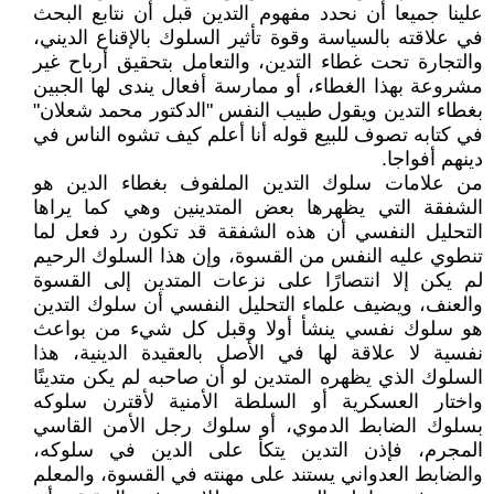
علينا جميعا أن نحدد مفهوم التدين قبل أن نتابع البحث
في علاقته بالسياسة وقوة تأثير السلوك بالإقناع الديني،
والتجارة تحت غطاء التدين، والتعامل بتحقيق أرباح غير
مشروعة بهذا الغطاء، أو ممارسة أفعال يندى لها الجبين
بغطاء التدين ويقول طبيب النفس "الدكتور محمد شعلان"
في كتابه تصوف للبيع قوله أنا أعلم كيف تشوه الناس في
دينهم أفواجا.
من علامات سلوك التدين الملفوف بغطاء الدين هو
الشفقة التي يظهرها بعض المتدينين وهي كما يراها
التحليل النفسي أن هذه الشفقة قد تكون رد فعل لما
تنطوي عليه النفس من القسوة، وإن هذا السلوك الرحيم
لم يكن إلا انتصارًا على نزعات المتدين إلى القسوة
والعنف، ويضيف علماء التحليل النفسي أن سلوك التدين
هو سلوك نفسي ينشأ أولا وقبل كل شيء من بواعث
نفسية لا علاقة لها في الأصل بالعقيدة الدينية، هذا
السلوك الذي يظهره المتدين لو أن صاحبه لم يكن متدينًا
واختار العسكرية أو السلطة الأمنية لأقترن سلوكه
بسلوك الضابط الدموي، أو سلوك رجل الأمن القاسي
المجرم، فإذن التدين يتكأ على الدين في سلوكه،
والضابط العدواني يستند على مهنته في القسوة، والمعلم