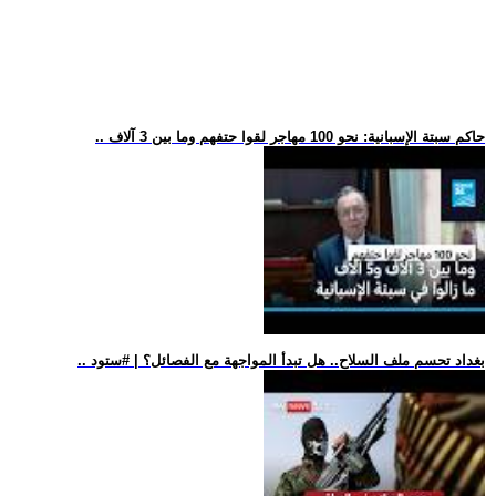
.. حاكم سبتة الإسبانية: نحو 100 مهاجر لقوا حتفهم وما بين 3 آلاف
.. بغداد تحسم ملف السلاح.. هل تبدأ المواجهة مع الفصائل؟ | #ستود