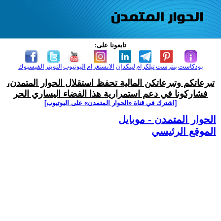
تابعونا على:
بودكاست
بنترست
تيلكرام
لينكدإن
الانستغرام
اليوتيوب
التويتر
الفيسبوك
تبرعاتكم وتبرعاتكن المالية تحفظ استقلال الحوار المتمدن،
فشاركونا في دعم استمرارية هذا الفضاء اليساري الحر
[اشترك في قناة ‫«الحوار المتمدن» على اليوتيوب]
الحوار المتمدن - موبايل
الموقع الرئيسي