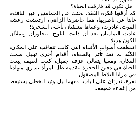
- هل تكون قد فارقت الحياة؟
كم أرقتها فكرة الفقد، بحثت عن الحمامتين عبر النافذة،
غابتا عن ناظريها، هما حاضرها الزاهي، ارتعشت رعشة
الموت، غادرت، وعيناها معلقتان بأعلى الشجرة!
عادت اليمامتان بعد أن ذابت الثلوج، تتحاوران وتملأان
الكون هديلا.
انقطعت أصوات الأقدام التي كانت تتعاقب على المكان،
الكنّة لم تعد تأتي بالطعام، أقدام أخرى تبلبل صمت
المكان، ومعها يتعالى عزف جميل، كعب لطيف يبعث
الحياة في دفين الحجرة يتقدمه ظل امرأة يسري متهاديا
في مرايا البلاط المصقول!
نقرة، نقرتان على الباب، معهما ليل وئيد الخطى يستيقظ
من إغفاءة عميقة..