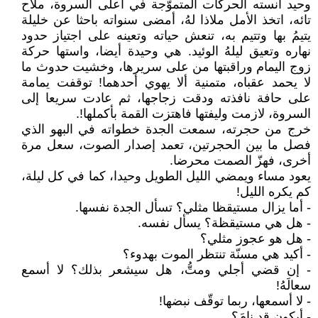
وحيد آنسته الحركات المتموّجة في أعلى السروة، ملاح
تائه، اتخذ الأمل ملاذا لهُ، أمضى سنواته باحثا عن خليلة
يتيمُ بها وتتيم به، تنعش حياته وتعينه على اجتياز حدود
نهاره وتعيق ليلهُ الوئيد. هي وحيدة أيضا، واستها حركة
زوج اليمام وراقبتها من على سريرها، وخشيت حدوث ما
لا يحمد عقباه، متمنية ألا يهوي أحدهما! توقفت يمامة
على حافة نافذته ودقت زجاجها، ثم عادت سريعا إلى
السروة، لازمت وليفتها فاهتزت القمة بأكملها!.
خرج من حجرته، سمعت الجدة خطواته في البهو الذي
فصل ما بين الحجرتين، تعمد إصدار الصوت، سعل مرة
أخرى، فهزّ الصمت محرضا.
يعود مساء ويمضي الليل الطويل وحيدا، كما في كل ليلة،
كم يكره الليل!
- أما يزال مستيقظا مثلي؟ تسأل الجدة نفسها.
- هل هي مستيقظة؟ يسأل نفسه.
- هل هو عجوز مثلي؟
- أكيد هي مسنّة تنتظر الموت بهدوء؟
- إن قضي أجلي ومتُّ، هل سيشعر بذلك؟ لا أسمع
سعالَهُ!
- لا أسمعها، ربما توقّف نبضها!
- أيكون قد نامَ؟