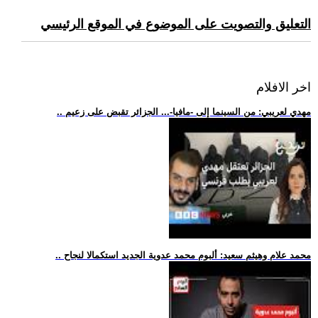
التعليق والتصويت على الموضوع في الموقع الرئيسي
اخر الافلام
.. مهدي لعريبي: من السينما إلى -مافيا-... الجزائر تقبض على زعيم
.. محمد علام وهيثم سعيد: ألبوم محمد عدوية الجديد استكمالا لنجاح