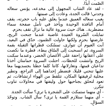
الصّمت أبدًا.
- لقد عاد الشاب المجهول إلى مخدعه، يؤنس سعاله
وحدتي! قالت الجدة، وعادت إلى صمتها.
يغيب سعاله العميق عندما يغلق عليه باب حجرته، يقف
أمام النافذة الوحيدة ويأخذ في تأمل صفحة سماء
مضطربة.. هناك حيث سروة عالية ما تزال تقف بحزم.
تمايلت السّروة العتيدة غاضبة عندما جنحت الريح،
عارضتها بحزم ولكنها حاولت الصّمود، حدّق في البعيد،
أبت الغيوم أن تتوارى، تمسّكت قطراتها الثقيلة بقمة
السروة، ثم انسحبت إلى السّاق ببطء، قطرة ما نكصت
على أعقابها زاحفة على الأغصان الخضر، وعندما سكنت
الريح وانتشت للحظات، احتلت السروة حمامتان أخذتا
تداعبان قمتها، وتغازلانها، كانتا كلما حطتا بجسديهما معا
عليها تنحني قليلا، فتضطر إحداهما إلى التراجع، وتطير
مخلية لرفيقتها المكان، تتلقط من الهواء ارتشافات، ثم
تعود لتحلق بجناحيها حول وليفتها في محاولات تناوب
تتكرر.
- أي منهما ستمكث على الشجرة يا ترى؟ سألت الجدة.
- أي منهما ستلازم القمة يا ترى؟ سأل الشاب. وتوحّدَ
السؤال.