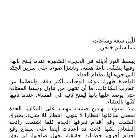
للّيل سعة وساعات
دينا سليم حَنحن
يبسط النور أذياله في الحجرة الصّغيرة عندما يُفتح بابها،
وفيها يتفشّى باعثًا هيبته، وناشرًا ضوءه على سرير الجدّة
التي جيء لها بطعام الغداء.
الواحدة ظهرا، موعد الوجبات أكثر دقة، وانتظاما من
عقارب السّاعات، ما أن تنتهي من تناول وجبتها المعتادة
حتى يوصد عليها بابها ليُفتح ثانية في المساء، عندما تأتيها
كنّتها بالعشاء.
منذ سنوات يهيمن صمت مهيب على المكان، الجدة
تمضي ساعاتها انتظارا لا ينتهي، انتظار للا شيء، يخترق
الصّمت وقع أقدام تعرفها الجدة كلما اشتمت رائحة
الطعام، لكنها كانت قد اعتادت أيضا على سماع وقع
أقدام أخرى، خطوات حقيقية تجهل صاحبها، لم تعق