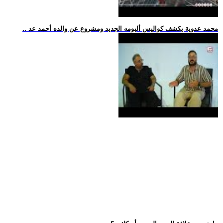
.. محمد عدوية يكشف كواليس ألبومه الجديد ومشروع عن والده أحمد عد