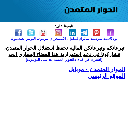
تابعونا على:
بودكاست
بنترست
تيلكرام
لينكدإن
الانستغرام
اليوتيوب
التويتر
الفيسبوك
تبرعاتكم وتبرعاتكن المالية تحفظ استقلال الحوار المتمدن،
فشاركونا في دعم استمرارية هذا الفضاء اليساري الحر
[اشترك في قناة ‫«الحوار المتمدن» على اليوتيوب]
الحوار المتمدن - موبايل
الموقع الرئيسي