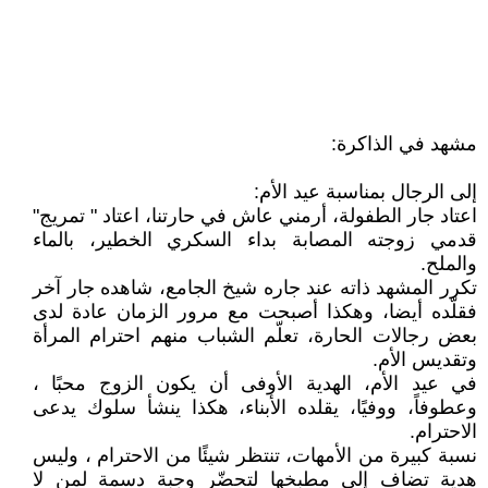
مشهد في الذاكرة:
إلى الرجال بمناسبة عيد الأم:
اعتاد جار الطفولة، أرمني عاش في حارتنا، اعتاد " تمريج"
قدمي زوجته المصابة بداء السكري الخطير، بالماء
والملح.
تكرر المشهد ذاته عند جاره شيخ الجامع، شاهده جار آخر
فقلّده أيضا، وهكذا أصبحت مع مرور الزمان عادة لدى
بعض رجالات الحارة، تعلّم الشباب منهم احترام المرأة
وتقديس الأم.
في عيد الأم، الهدية الأوفى أن يكون الزوج محبًا ،
وعطوفاً، ووفيًا، يقلده الأبناء، هكذا ينشأ سلوك يدعى
الاحترام.
نسبة كبيرة من الأمهات، تنتظر شيئًا من الاحترام ، وليس
هدية تضاف إلى مطبخها لتحضّر وجبة دسمة لمن لا