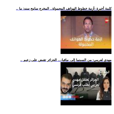
.. كلمة أخيرة -أزمة خطوط الهواتف المحمولة.. المخرج سامح سند: ما
.. مهدي لعريبي: من السينما إلى -مافيا-... الجزائر تقبض على زعيم