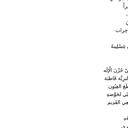
اً
،
َ
احِرات
ِسْلِينهُ
 حُزْنَ الْإلَه
رِيَّة قَاطبَة
َعَ العِيُون
ي لحَوَّضهِ
ِي القَدِيم
َه
ري