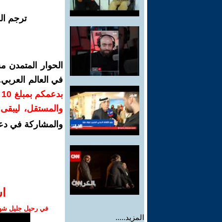
ترجم ال
الحوار المتمدن م
في العالم العربي
ب
والمستقل، ليبقى ص
والمشاركة في دع
ا‫
في رحيل جليل شهبا
المزيد.....