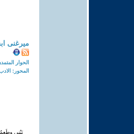
ميرغنى اب
الحوار المتمدن-العدد: 7012 - 1
المحور: الادب
بَيْنِي وطَعمُ 