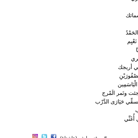
سمائك
لحَمْدُ
عْيِم
ا
ِري
نِّي أريجك
فُورَيْنِ
يَاسَمِين
ئت وتَمر الَمْرج
قِّي حَيَارَى الدَّرْب
ب
ُغَنِّي
#ميرغنى_ابشر (هاشتاغ)