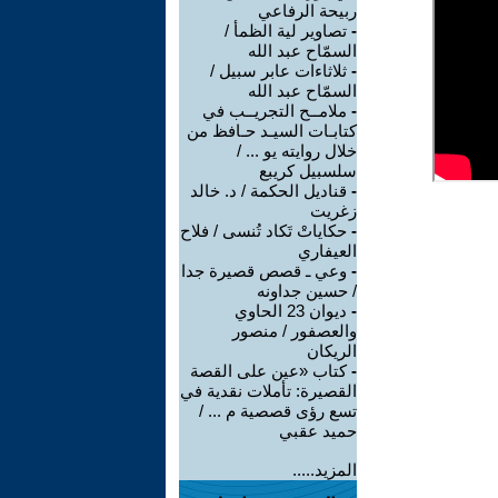
ربيحة الرفاعي
-
تصاوير لية الظمأ /
السمّاح عبد الله
-
ثلاثاءات عابر سبيل /
السمّاح عبد الله
-
ملامــح التجريــب في
كتابـات السيـد حـافظ من
خلال روايته يو ... /
سلسبيل كريبع
-
قناديل الحكمة / د. خالد
زغريت
-
حكاياتْ تَكاد تُنسى / فلاح
العيفاري
-
وعي ـ قصص قصيرة جدا
/ حسين جداونه
-
ديوان 23 الحاوي
والعصفور / منصور
الريكان
-
كتاب «عين على القصة
القصيرة: تأملات نقدية في
تسع رؤى قصصية م ... /
حميد عقبي
المزيد.....