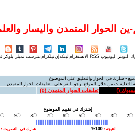
ين الحوار المتمدن واليسار والعلم
وك
التويتر
اليوتيوب
RSS
الانستغرام
لينكدإن
تيلكرام
بنترست
تمبلر
بلوكر
فل
ميع - شارك في الحوار والتعليق على الموضوع
 التعليقات من خلال الموقع نرجو النقر على - تعليقات الحوار المتمدن -
يسبوك (
)
تعليقات الحوار المتمدن (
0
)