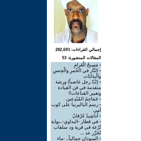
إجمالي القراءات: 282,693
المقالات المنشورة: 53
-
مَسِيحُ الْغَرامِ
-
النَّار في الَخْمرِ والْجِنسِ
والْبِدَايَات
-
(12 رجل غاضباً) ورشة
متقدمة في فن القيادة
وتغيير القناعات!!
-
جَمَاجِمُ المُبْدِعِين
-
رسم الباليرنيا على كوب
أمي
-
أَناشِيدُ غَرْقانُ
-
في قطار -البداوي-..بوابة
تُرْعة في قرية ود سلفاب
تُحَرِّر عد ...
-
السودان جمالياً.. -ماء