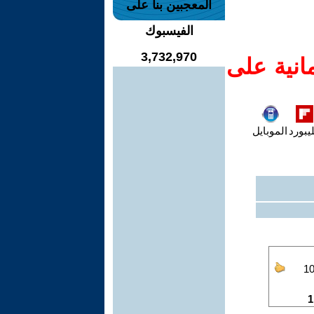
المعجبين بنا على
الفيسبوك
3,732,970
انية على
يبورد
الموبايل