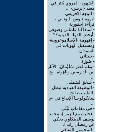
الشهوة- المروي يُنثر في
معبد -إيزيس- ...
-
الوجه الإفريقي
لبروميثيوس اليوناني ،
قراءة إحفورية
-
لماذا انا علماني وصوفي
،أرفض الدولة الدينية؟؟
-
إفهومة -الإسلاموعروبية-
ومستقبل الهويات في
السودان
-
ينبئاني
-
صُورَة
-
وَهَم قَصْر سُلَيْمَانَ.. الآثار
بين الدارِسين والهُواة.. بح
...
-
شَجْوٌ السَمَنْدَل
-
الوظيفة العيادية لبطل
-الطيب صالح-،
سايكولوجيا الإبداع في -م
...
-
في مقاماتِ لَيْلَى
-
(خليك مع الزمن)، محمد
يوسف الدينكاوي يحكي
عن رمضان زايد!!.
-
المحمول الثقافي