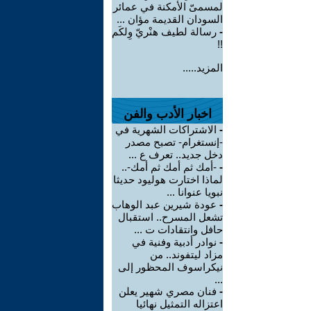
لمسمىّ الأمكنة في عمائر
السودان القديمة مؤان ...
-
رسالة لطيف هنْريّ وِلكَم
!!
المزيد.....
اخبار الأدب والفن
-
الاشتراكات الشهرية في
-إنستغرام- تصبح مصدر
دخل جديد.. تعرف ع ...
-
-أمك ثم أمك ثم أمك-..
لماذا اختارت هوليود حديثا
نبويا عنوانا ...
-
عودة شيرين عبد الوهاب
تشعل المسرح.. استقبال
حافل وانتقادات ت ...
-
نوادر أدبية وفنية في
مزاد ليتفوند.. من
نيكراسوف المحظور إلى
...
-
فنان مصري شهير يعلن
اعتزاله التمثيل نهائيا