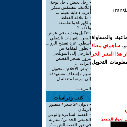
-
رجل يعيش داخل لوحة
إعلانية.. نتفليكس تبتكر
Transl
أغرب دعاية لفيلم ...
-
ما علاقة القطط
بالكهرباء والفلسفة
والأدب؟
-
تنكيل وتعذيب في عرض
اعية، والمساواة
البحر.. شهادات ناشطي
أسطول غزة تفضح الرو ...
م.
ساهم/ي معنا!
-
تطور المقامة من
اليازجي إلى المويلحي
رار هذا المنبر الحر
مرورا بسحر القصص
معلومات التحويل
التراث ...
-
-باص الأحلام-.. تحويل
سيارة إسعاف مستهدفة
إلى سينما متنقلة ل ...
المزيد.....
كتب ودراسات
-
ديوان 24 شعر / منصور
الريكان
-
القصة الشاعرة والوعي
الحوار المتمدن
الجمعي الحداثي/ مقاربة
في دور القصة الش ... /