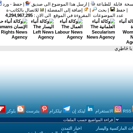
سخة قابلة للطباعة
|
ارسل هذا الموضوع الى صديق
|
حفظ - ورد
|
حفظ
|
بحث
|
إضافة إلى المفضلة
|
للاتصال بالكاتب-ة
عدد الموضوعات المقروءة في الموقع الى الان :
4,294,967,295
يا خَاطِرِي
RSS
الانستغرام
لينكد إن
تيلكرام
بنترست
بلوكر
ث الماركسية واليسار
اخبار التمدن