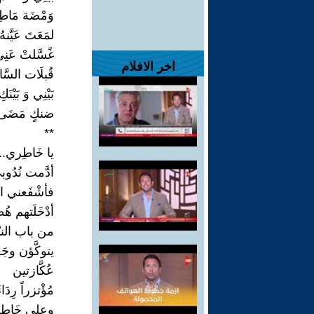
وَمْضَة مَاطِر
لمَعَتَ عَيَّنهُ
غًسَّلتْ عَنِي
اخر الافلام
قُبلَات السَّ
بَيْنِي وَ بَيْنَكِ
ضنكٍ مَضَى غ
**
يا خَاطِري..
أدَّمت نُدُوبيّ
فأشْفَعني الب
أدْخَلَتهم هُط
من باب النبّ
يتوكَّؤن وجَع
عُكَّازتين
مُؤْتزراً رِدَاء
وعلى خَاطِ