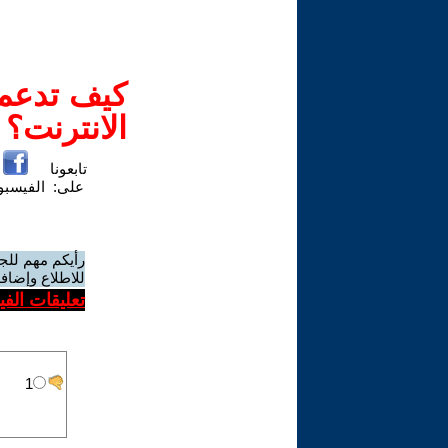
كيف تدعم-
الانترنت؟
تابعونا
على:
الفيسب
رأيكم مهم للج
للاطلاع وإضافة
تعليقات الف