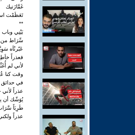
غَمَّازَتيك
تَعَظَمْت ا
**
بَيْنِي وباب ا
سِّرَاط من نَ
عَبّرنْاَه سَوِيَّ
فعذراً خاَط
لأني لم أُغَ
وقت كنا عُصْ
في حدائق الْ
عذراً لأني ج
يُوَشّك أن يس
طَرِبَاً سَّرَا
عذراً ولكني أ