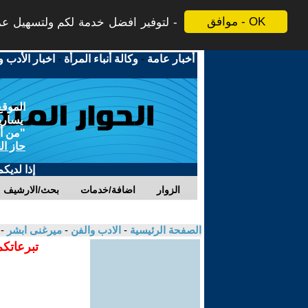
موافق - OK
لتوفير افضل خدمة لكم ولتسهيل عملي
أخبار عامة
-
وكالة أنباء المرأة
-
اخبار الأدب و
الموقع
يسارية
"من أج
حاز ال
إذا لديك
الزوار
اضافة/خدمات
بحث/الارشيف
الصفحة الرئيسية
-
الادب والفن
-
ميرغنى ابشر
- 
تبرعاتكم