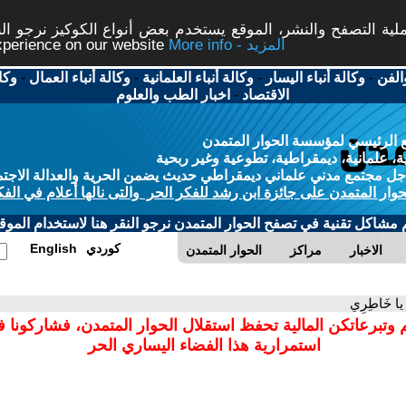
ة التصفح والنشر، الموقع يستخدم بعض أنواع الكوكيز نرجو النق
More info - المزيد
experience on our website
الفن
-
وكالة أنباء اليسار
-
وكالة أنباء العلمانية
-
وكالة أنباء العمال
-
وكا
الاقتصاد
-
اخبار الطب والعلوم
 الرئيسي لمؤسسة الحوار المتمدن
، علمانية، ديمقراطية، تطوعية وغير ربحية
ل مجتمع مدني علماني ديمقراطي حديث يضمن الحرية والعدالة الاجتم
حوار المتمدن على جائزة ابن رشد للفكر الحر والتى نالها أعلام في الفك
م مشاكل تقنية في تصفح الحوار المتمدن نرجو النقر هنا لاستخدام الموقع
كوردي
English
الاخبار
مراكز
الحوار المتمدن
يا خَاطِرِي
 وتبرعاتكن المالية تحفظ استقلال الحوار المتمدن، فشاركونا 
استمرارية هذا الفضاء اليساري الحر