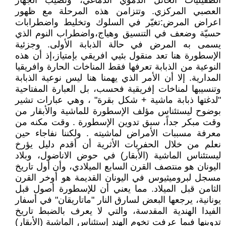
الطفيليات الحائل الدموي الدماغي، وتصيب الجهاز
العصبي المركزي. وتتزامن هذه المرحلة مع ظهور
اعراض المرض:تغيّر في السلوك وتخليط واضطرابات
حسيّة وضعف في التنسيق وهياج،واضطراب النوم الذي
يسمى به المرض في حالة الذبابة الأولى. وجزئية
الإسطورة هنا تعد منقول بئيي افريقي بإمتياز،إذ أن هذه
النوعية من الذبابة تعرفها فقط المناخات الحارة وافريقيا
المدارية. إلا أن الأمر الذي يهمنا هنا ليس نوعية الذبابة
وتنسيبها لمناخات إفريقية فحسب، بل العبارة المفتاحية
"لدغتها ذبابة ماشية + شكل بقرة" ، وهي عبارات تشير
بوضوح ليستئناس مؤلف الإسطورة للماشية والأبقار من
وقت مبكر جداً، سبق تدوين الإسطورة . وقت مكنه من
معرفة مسببات الأمراض لماشيته . ولكننا نفاجاء حين
نعلم من خلال الحفريات الأثرية أن أقدم دليل يؤرخ
ليستئناس الماشية (الأبقار) في حوض الاناضول، وبلاد
اليونان هو منتصف القرن السابع الميلادي، وأن أول تاريخ
مسجل لبروميثيوس في اليونان القديمة هو أوخر القرن
الثامن قبل الميلاد. مما يعني أن للإسطورة أصول قبل
يونانية، يرجعها البعض لسارق النار "ماتاريقان" في أسفار
الفيدا الهندية المقدسة، والتي لا يعرف بالضبط تاريخ
تدوينها فيما عرفت تخوم الهند إستئناس الماشية (الأبقار)