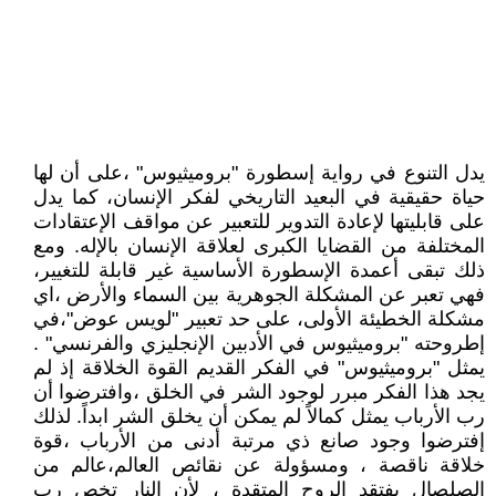
يدل التنوع في رواية إسطورة "بروميثيوس" ،على أن لها
حياة حقيقية في البعيد التاريخي لفكر الإنسان، كما يدل
على قابليتها لإعادة التدوير للتعبير عن مواقف الإعتقادات
المختلفة من القضايا الكبرى لعلاقة الإنسان بالإله. ومع
ذلك تبقى أعمدة الإسطورة الأساسية غير قابلة للتغيير،
فهي تعبر عن المشكلة الجوهرية بين السماء والأرض ،اي
مشكلة الخطيئة الأولى، على حد تعبير "لويس عوض"،في
إطروحته "بروميثيوس في الأدبين الإنجليزي والفرنسي" .
يمثل "بروميثيوس" في الفكر القديم القوة الخلاقة إذ لم
يجد هذا الفكر مبرر لوجود الشر في الخلق ،وافترضوا أن
رب الأرباب يمثل كمالاً لم يمكن أن يخلق الشر ابداً. لذلك
إفترضوا وجود صانع ذي مرتبة أدنى من الأرباب ،قوة
خلاقة ناقصة ، ومسؤولة عن نقائص العالم،عالم من
الصلصال يفتقد الروح المتقدة ، لأن النار تخص رب