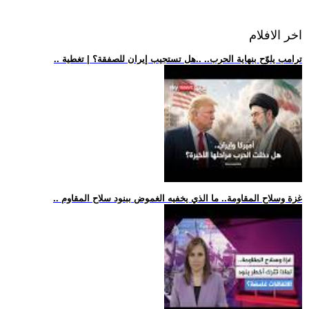
اخر الافلام
.. ترامب يلوّح بنهاية الحرب.. ..هل تستجيب إيران للصفقة؟ | تغطية
.. غزة وسلاح المقاومة.. ما الذي يخفيه الغموض ببنود سلاح المقاوم