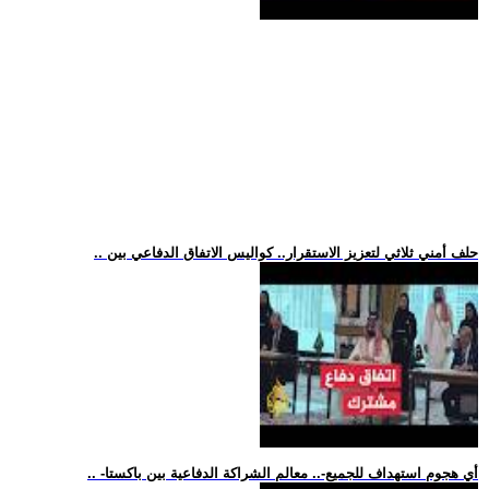
.. حلف أمني ثلاثي لتعزيز الاستقرار.. كواليس الاتفاق الدفاعي بين
.. -أي هجوم استهداف للجميع-.. معالم الشراكة الدفاعية بين باكستا