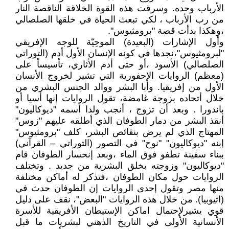
الأرباب وحده. وسرقت هذه القوة الخلاقة الناقصة النار
من رب الأرباب ، لكي تبعث الحياة في خلقها الصلصالي
،وهكذا بدأت قصة "برومثيوس".
وأول الإشارات (البعيدة) الموحِيّة للوجه الإفريقي
"لبرومثيوس"،نجدها في كونه الإنسان الأول أدم (التوراتي
الصلصالي) الأسود ،أو حتى أدم الأثاري، تأسيساً على
(معظم) الروايات الإحفورية التي تشير لخروج الأنسان
الأول من إفريقيا. وأبا البشر ووالد الجنس البشري من
خلال أتحاده بزوجة غامضة، تقول الروايات إنها أسيا أو
باندورا . وبعد أن تزوج ، أنجب ولدا أسمه "ديوكاليون"
أنقذ البشر من دمار الطوفان الذي أطلقه عليهم "زوس"
المهتاج الذي لم يرض بنقائص البشر، كلف "برومثيوس"
إبنه "ديوكاليون" "نوح" في التصور (التوراتي – القرآني)
ببناء سفينة تطفو فوق الماء ،وبعد إنحسار الطوفان قام
"ديوكاليون" وزوجته بخلق البشرية من جديد . وتختلف
الروايات حول مكان الطوفان ،فتذكر له أماكن مختلفة
منها مصر وتقول إحدى الروايات إن الطوفان حدث في
(اثيوبيا). من خلال هذه الروايات "البعض"، نقف على دليل
قوي يشيرلإحتمال اماكن الإستيطان الأفريقية للأسرة
الأنسانية الأولى في التاريخ الذهني لبشريات ما قبل