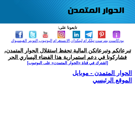
تابعونا على:
بودكاست
بنترست
تيلكرام
لينكدإن
الانستغرام
اليوتيوب
التويتر
الفيسبوك
تبرعاتكم وتبرعاتكن المالية تحفظ استقلال الحوار المتمدن،
فشاركونا في دعم استمرارية هذا الفضاء اليساري الحر
[اشترك في قناة ‫«الحوار المتمدن» على اليوتيوب]
الحوار المتمدن - موبايل
الموقع الرئيسي