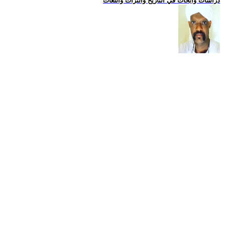
دراسات وابحاث في التاريخ والتراث واللغات