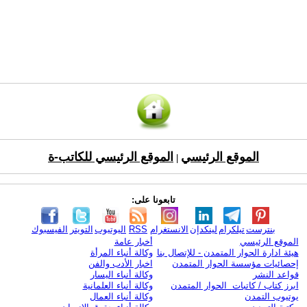
الموقع الرئيسي
الموقع الرئيسي للكاتب-ة
|
تابعونا على:
بنترست
تيلكرام
لينكدإن
الانستغرام
RSS
اليوتيوب
التويتر
الفيسبوك
الموقع الرئيسي
أخبار عامة
هيئة ادارة الحوار المتمدن - للإتصال بنا
وكالة أنباء المرأة
إحصائيات مؤسسة الحوار المتمدن
اخبار الأدب والفن
قواعد النشر
وكالة أنباء اليسار
ابرز كتاب / كاتبات الحوار المتمدن
وكالة أنباء العلمانية
يوتيوب التمدن
وكالة أنباء العمال