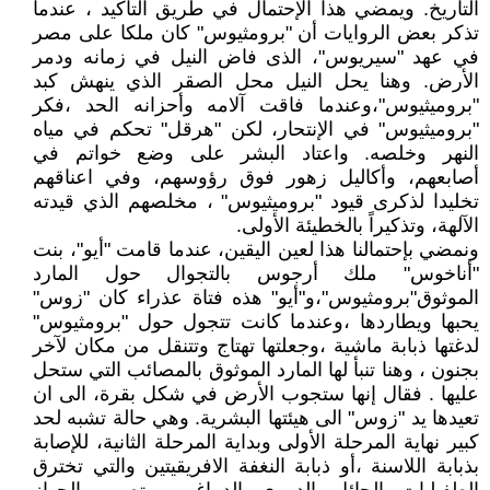
التاريخ. ويمضي هذا الإحتمال في طريق التأكيد ، عندما
تذكر بعض الروايات أن "برومثيوس" كان ملكا على مصر
في عهد "سيريوس"، الذى فاض النيل في زمانه ودمر
الأرض. وهنا يحل النيل محل الصقر الذي ينهش كبد
"بروميثيوس"،وعندما فاقت آلامه وأحزانه الحد ،فكر
"بروميثيوس" في الإنتحار، لكن "هرقل" تحكم في مياه
النهر وخلصه. واعتاد البشر على وضع خواتم في
أصابعهم، وأكاليل زهور فوق رؤوسهم، وفي اعناقهم
تخليدا لذكرى قيود "بروميثيوس" ، مخلصهم الذي قيدته
الآلهة، وتذكيراً بالخطيئة الأولى.
ونمضي بإحتمالنا هذا لعين اليقين، عندما قامت "أيو"، بنت
"أناخوس" ملك أرجوس بالتجوال حول المارد
الموثوق"برومثيوس"،و"أيو" هذه فتاة عذراء كان "زوس"
يحبها ويطاردها ،وعندما كانت تتجول حول "برومثيوس"
لدغتها ذبابة ماشية ،وجعلتها تهتاج وتتنقل من مكان لآخر
بجنون ، وهنا تنبأ لها المارد الموثوق بالمصائب التي ستحل
عليها . فقال إنها ستجوب الأرض في شكل بقرة، الى ان
تعيدها يد "زوس" الى هيئتها البشرية. وهي حالة تشبه لحد
كبير نهاية المرحلة الأولى وبداية المرحلة الثانية، للإصابة
بذبابة اللاسنة ،أو ذبابة النغفة الافريقيتين والتي تخترق