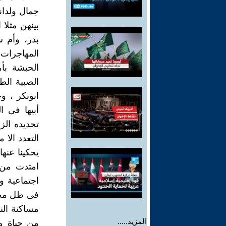
جمال ولدان
بينهن مثلا
بدر، وأم س
المهاجرات 
الحبشة بأم
الصبية الط
ابوبكر ، و
أبيها فى ا
تحديده الز
التعدد الا
يحكينا عنه
امتدت من 
اجتماعية و
فى ظل مجتم
مساكنة الن
المزيد.....
من حياة م