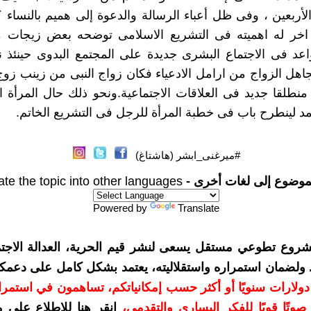
الأربعين ، وفى ظل أعباء الرسالة والدعوة إلى هميم بالنساء ؟
 اخر له اهميته فى التشريع الاسلامى توضحه بعض زيجات مح
د فى الاجتماع البشرى جديدة على المجتمع البدوى حينئذ ن
جاهل الزواج من ارامل الادعياء فكان زواج النبى من زينب زو
طلقا جديد فى العلاقات الاجتماعية.ونحو ذلك حال المرأة 
د لينطرح باب فى خطبة المرأة للرجل فى التشريع الخاتم.
#ميرغنى_ابشر (هاشتاغ)
موضوع إلى لغات أخرى -
ate the topic into other languages
Powered by
Translate
شروع تطوعي مستقل يسعى لنشر قيم الحرية، العدالة الاجتم
. ولضمان استمراره واستقلاليته، يعتمد بشكل كامل على دعمك
دعمكم بمبلغ 10 دولارات سنويًا أو أكثر حسب إمكانياتكم، تساهمون في استم
وتًا قويًا للفكر اليساري والتقدمي
،
انقر هنا للاطلاع على 