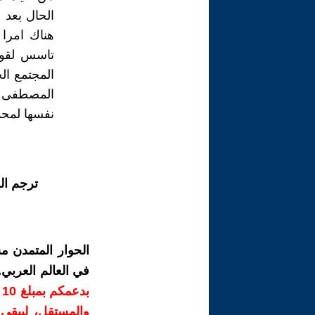
الحال بعد 
هناك امرا
تاسس لقواع
المجتمع ال
المصطفى من
نفسها لمحم
ترجم ال
الحوار المتمدن م
في العالم العربي
ب
والمستقل، ليبقى ص