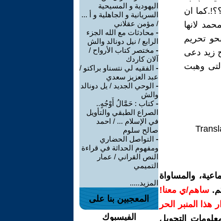
اليهودية و المسيحية
؟!.كما ان
السريانية و الجاهلية و أ ...
/ مؤمن عقلاني
مد لانها
-
محادثات مع الله الجزء
حو تحريم
الرابع / نيل دونالد والش
-
مختصر كتاب الأرواح /
ج زيد دعى
آلان كاردك
التى وهبت
-
الفقيه لي نتسناو براكتو /
عبد العزيز سعدي
-
الوحي الجديد / يل دونالد
والش
-
كتاب : حَمَّالُ أَوْجُهٍ..
الصراع الطبقي والتأويل
في الإسلام ... / احمد
Transl
صالح سلوم
-
التواصل الحضاري
ومفهوم الحداثة في قراءة
النص القراني / عمار
التميمي
اعية، والمساواة
المزيد.....
م.
ساهم/ي معنا!
المعجبين بنا على
رار هذا المنبر الحر
الفيسبوك
معلومات التحويل