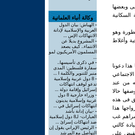
نى وبعضها
 السكانية
وكالة أنباء العلمانية
-
الهباش: بيان الدول
العربية والإسلامية لإدانة
طورة وهو
الانتهاكات الإس ...
ة وأغلاط
-
المشروع بديلا عن
الانتماء.. كيف يصعد
المسلمون الأمريكيون لمو
...
-
في ذكرى تأسيسها..
هذا دعونا
سفارة فلسطين: المدى
منبر للتنوير والكلمة ا ...
الاجتماعي
-
8 دول عربية وإسلامية
ه من عند
تدعو لوقف انتهاكات
إسرائيل وإقامة دولة ...
صفها حالا
-
وزراء خارجية 8 دول
قق فى هذه
عربية وإسلامية يدينون
انتهاكات إسرائيل في ...
واجها هذا
-
-بيان إدانة بأشد
سراهم غب
العبارات- لـ8 دول إسلامية
ضد انتهاكات إسرائ ...
ادة كالتي
-
الرئيس الإيراني يقول إن
 نقبض على
التواصل مع المرشد