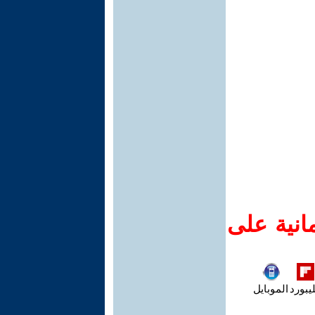
انية على
يبورد
الموبايل