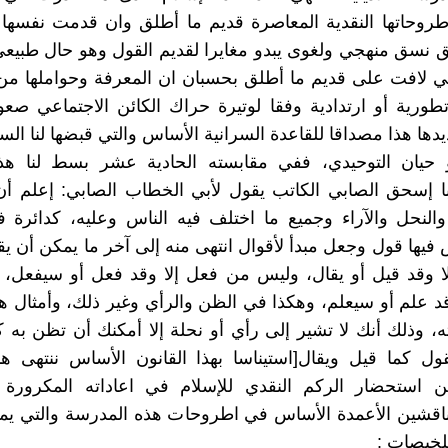
طروحاتها النقدية المعاصرة قديم ما أطلق وان قدمت نفسها ف
ق نسق منهجي ولغوى يبدو مغايرا لقديم القول وهو حال طبيع
 لافت على قديم ما أطلق بحسبان ان المعرفة وحواملها من 
طورية أو ارتدادية وفقا لوتيرة حراك الكائن الاجتماعي صع
يدها هذا مصداقا للقاعدة السرانية الأساس والتي قبضها لنا الس
و حيان التوحيدي، ففي مقابسته الحادية عشر بسط لنا هذ
ا إسحق الصابي الكاتب يقول لأبي الخطاب الصابي: إعلم أن
والنحل والآراء وجميع ما اختلف فيه الناس وعليه، كدائرة 
يها قول وجعل مبدأ لأقوال انتهى منه إلى آخر ما يمكن أن ي
ا وقد قيل أو يقال، وليس من فعل إلا وقد فعل أو سيفعل،
د علم أو سيعلم، وهكذا في الظن والرأي وغير ذلك، وأمثال ه
ه، وذلك أنك لا تشير إلى رأي أو نحلة إلا أمكنك أن تظن به
ل كما قيل ويقال[استيناسا بهذا القانون الأساس ننتهى هن
 استحضار الركم النقدي للإسلام في اعاداته المكرورة و
مناقشين الأعمدة الأساس في اطروحات هذه المدرسة والتي ي
لخيصات :