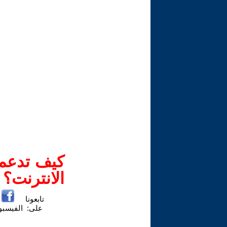
كيف تدعم-
الانترنت؟
تابعونا
على:
الفيسب