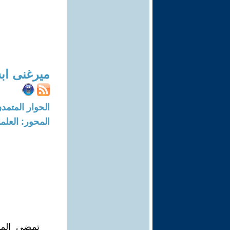
ميرغنى اب
الحوار المتمدن-العدد: 5683 - 17
المحور: العلما
تمضى المدر