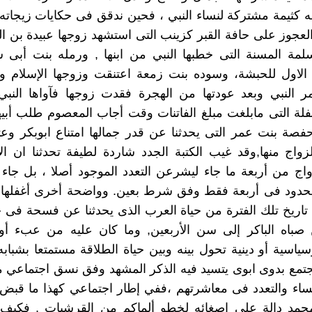
ه كثيمة مشتركة لنساء النبي ، فحين ندقق فى حكايات زيجاته
 العجوز على حافة القبر كزينب التى استشهد زوجها عبيدة بن 
لمة المسنة التى خطبها النبي من ابنها , ورمله بنت أبى 
الاول للحبشة، وسوده بنت زمعة اعتنقت وزوجها الإسلام وه
ر النبي وبعد عودتها من الهجرة فقدت زوجها فآواها النبي
فلة التى مابلغت مبلغ الفاتنات وقت أجاب المعصوم طلب أبي
حفصة بنت عمر التى يحدثنا عن قدر جمالها امتناع ابوبكر وعث
لزواج منها,وقد غيب الكتبة الجدد شاردة لطيفة تحدثنا ان ا
واج من أربعة ما جاء ليشرعن التعدد الموجود أصلا ، بل جاء 
 محدود فى أربعة فقط وفق شرط بعين. وواضحة أخرى أغفلها ال
ا تاريخ تلك الفترة من حياة العرب الذى يحدثنا عن فسحة فى 
صباه الباكر إلى سن الأربعين, وما كان عليه من عبء أو
سياسية أو دينية تحول بينه وبين حياة الطلاقة مستمتعا بشباب
ع بدوى ابوى يتسيد فيه الذكر المشهد وفق نسق اجتماعي من
ساء والتعدد فى معاشرتهم ،ففي إطار اجتماعي كهذا ما قبض لن
حمد دالة على إصغائه لخطو ألماكم من القرشيات , فكيف 