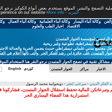
ة التصفح والنشر، الموقع يستخدم بعض أنواع الكوكيز نرجو النق
More info - المزيد
experience on our website
الفن
-
وكالة أنباء اليسار
-
وكالة أنباء العلمانية
-
وكالة أنباء العمال
-
وكا
الاقتصاد
-
اخبار الطب والعلوم
 الرئيسي لمؤسسة الحوار المتمدن
، علمانية، ديمقراطية، تطوعية وغير ربحية
ل مجتمع مدني علماني ديمقراطي حديث يضمن الحرية والعدالة الاجتم
حوار المتمدن على جائزة ابن رشد للفكر الحر والتى نالها أعلام في الفك
م مشاكل تقنية في تصفح الحوار المتمدن نرجو النقر هنا لاستخدام الموقع
كوردي
English
الاخبار
مراكز
الحوار المتمدن
د الفكر الديني
-
ميرغنى ابشر
- دونجوانية محمد الرسول
 وتبرعاتكن المالية تحفظ استقلال الحوار المتمدن، فشاركونا 
استمرارية هذا الفضاء اليساري الحر