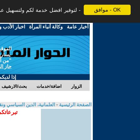
موافق - OK
لتوفير افضل خدمة لكم ولتسهيل عملي
أخبار عامة
-
وكالة أنباء المرأة
-
اخبار الأدب و
الموقع
يسارية
"من أج
حاز ال
إذا لديك
الزوار
اضافة/خدمات
بحث/الارشيف
الصفحة الرئيسية
-
العلمانية، الدين السياسي ونق
تبرعاتكم