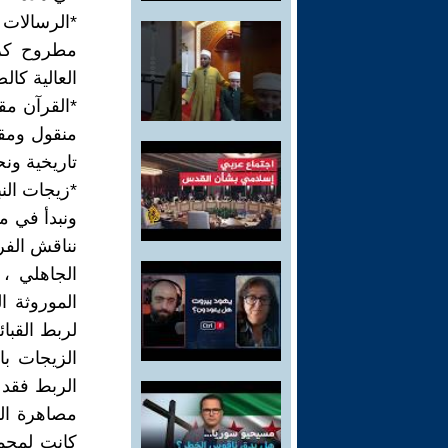
*الرسالات 
مطروح كرسا
العالية كال
*القرآن م
منقول ومق
تاريخية ون
*زيجات النب
ونبدأ في م
نناقش الفرض
الجاهلي ،
الموروثة ا
لربط القبا
الزيجات با
الربط فقد
مصاهرة الن
كانت لمحمد