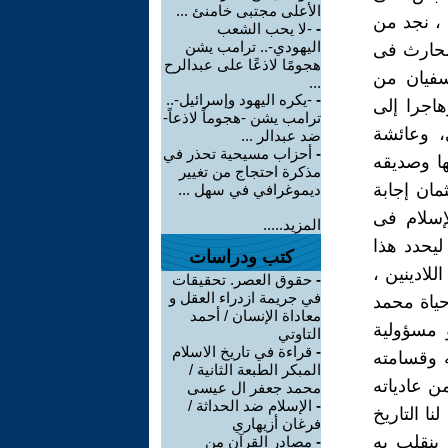
الأعلى مجتبى خامنئ ...
 ، نجد من
-
-لا يحب الشعب
اليهودي-.. ترامب يشن
الحارث فى
هجومًا لاذعًا على عبدالرح
سفيان من
...
-
-يكره اليهود وإسرائيل-..
اجرا إلى
ترامب يشن -هجوماً لاذعاً-
، وعائشة
ضد عبدالر ...
-
أحزاب مسيحية تحذر في
ها وصديقه
مذكرة احتجاج من تغيير
مان إجابة
ديموغرافي في سهل ...
لإسلام فى
المزيد.....
ليحدد هذا
كتب ودراسات
لادينين ،
-
حقوق العصر. تحقيقات
في جريمة ازدراء العقل و
حياة محمد
معاداة الإنسان / أحمد
 مسؤولية
التاوتي
-
قراءة في تاريخ الاسلام
ه وقسامته
المبكر الطبعة الثانية /
 عادياته
محمد جعفر ال عيسى
-
الإسلام ضد الحداثة /
ا التاريخ
فرغان أزيهاري
ينقلب به
-
مصادر القرآن من