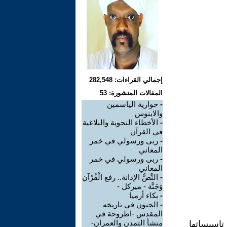
إجمالي القراءات: 282,548
المقالات المنشورة: 53
-
حوارية الياسمين
والابنوس
-
الأخطاء النحوية والبلاغية
في القرآن
-
ربى ورسولي في خمر
المعاني
-
ربى ورسولي في خمر
المعاني
-
النَّصُّ الإدانة.. رفع الْقُرْآن
وَجَنَّة - ميركل -
-
بكاء أرميا
-
الجنون في تاريخه
المقدس -اطروحة في
منشأ التمدن والعمران-
تاسيساتها