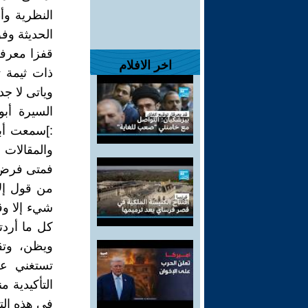
النظرية وأ
الحديثة وف
قفزا معرفي
اخر الافلام
ذات ثيمة ت
وياتى لا جد
السيرة أب
:]سمعت أب
والمقالات 
فمتى فرض ف
من قول إل
شيء إلا وق
كل ما أردت
ويظن، وتقو
تستغني عن
التأكيدية 
في هذه الت