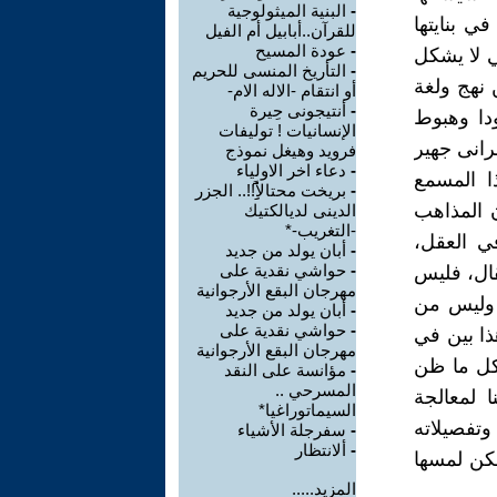
-
البنية الميثولوجية
ي بنايتها
للقرآن..أبابيل أم الفيل
-
عودة المسيح
ي لا يشكل
-
التأريخ المنسى للحريم
نهج ولغة
أو انتقام -الاله الام-
-
أنتيجونى حِيرة
ودا وهبوط
الإنسانيات ! توليفات
رانى جهير
فرويد وهيغل نموذج
-
دعاء اخر الاولياء
ا المسمع
-
بريخت محتالاًَََََََِِ!!.. الجزر
 المذاهب
الدينى لديالكتيك
-التغريب-*
في العقل،
-
أبان يولد من جديد
-
حواشي نقدية على
قال، فليس
مهرجان البقع الأرجوانية
 وليس من
-
أبان يولد من جديد
-
حواشي نقدية على
ذا بين في
مهرجان البقع الأرجوانية
 كل ما ظن
-
مؤانسة على النقد
المسرحي ..
ا لمعالجة
السيماتوراغيا*
تفصيلاته
-
سفرجلة الأشياء
-
ألانتظار
مكن لمسها
المزيد.....