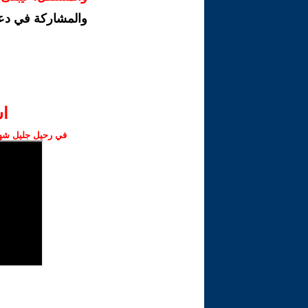
والمشاركة في دع
ا‫
في رحيل جليل شهبا