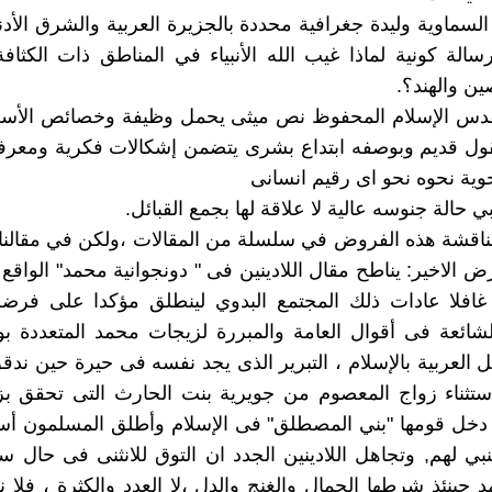
السماوية وليدة جغرافية محددة بالجزيرة العربية والشرق الأد
لة كونية لماذا غيب الله الأنبياء في المناطق ذات الكثافة
صين والهند؟.
قدس الإسلام المحفوظ نص ميثى يحمل وظيفة وخصائص الأس
ول قديم وبوصفه ابتداع بشرى يتضمن إشكالات فكرية ومعرفي
حوية نحوه نحو اى رقيم انسانى
ي حالة جنوسه عالية لا علاقة لها بجمع القبائل.
ناقشة هذه الفروض في سلسلة من المقالات ،ولكن في مقالنا 
 الاخير: يناطح مقال اللادينين فى " دونجوانية محمد" الواقع 
 غافلا عادات ذلك المجتمع البدوي لينطلق مؤكدا على فرض
لشائعة فى أقوال العامة والمبررة لزيجات محمد المتعددة بو
ئل العربية بالإسلام ، التبرير الذى يجد نفسه فى حيرة حين ند
ستثناء زواج المعصوم من جويرية بنت الحارث التى تحقق بز
 دخل قومها "بني المصطلق" فى الإسلام وأطلق المسلمون أ
بي لهم, وتجاهل اللادينين الجدد ان التوق للانثنى فى حال سي
 حينئذ شرطها الجمال والغنج والدل ،لا العدد والكثرة ، فلا