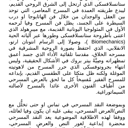
ستانسلافسكى الذي ارتحل إلى الشرق الروحي القديم،
ليبدع طريقته العمدة في المسرح المعاصر، التي توحد
بين العقل والوجدان من خلال فن الهاثايوجا او درب
السيطرة على الجسد، يظل فن المسرح وفيا لرحمه
الأول في المثولوجيا اليونانية القديمة، مع ميبرهولد الذي
اعتنى بأطروحة ستانسلافسكى وطورها عبر آلياته الحية
(Biomechanics )، وصولا إلى الرسام انتونان ارتو،
الانقلابي، الذي احتفظ بصورة الروحية المشرقية في
مسرحه الخلاق، مقدسا تلقائية الأداء الذي جسد أعمق
تمظهراته وصِيَّهُ بيتر بروك في الأشكال الحقيقية، وليس
انتهاء بجروتوفسكى الذي حرر المسرح من لاهوتيته
الموغلة ولكنه ظل متكئا على الطقسي القديم، بإبداعه
للمسرح الفقير مُفسِخاً كل ما لحق بالعرض المسرحي
من أطياف الفنون الأخرى عائدا بالمسرح لأصالته
السيماتوراغية.
وبموضعة النقد المسرحي في تماس او حتى تخلُّل مع
النص/العرض المسرحي، يبقى عليه ان يكون وفيا لعائله،
ووفقا لهذه الاطلاقية الموضوعية يعد النقد المسرحي
محضرة إبداعية لغور النص والعرض المسرحي،