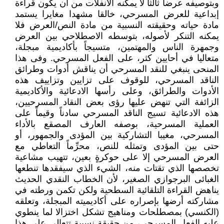
وبتوصيفه عرضا ثالثاً لا يمكنه الانفلات من أن يكون قراءة
إبداعية للعرض المسرحي، خالقا مشهدا مغايرا يستمد
مادة حياته وحقيقته النسبية من مادة النص/العرض فلا
يمكنه التنكر لأصوله، بتوسطه الاصطلاحي بين العرض
وجمهرة الناس والمهتمين، متسيجاً بأكاديمية مبجلة،
متعاليا في أحايين كثر، على الفعل المسرحي. وفى هذا
المنحى ينبغي للنقد المسرحي أن يناقش أدوات وطرائق
الناقد المسرحي، للوقوف على تزايين وتزاييف هذه
الأدوات والطرائق، وعلى رأسها الادعائية والأكاديمية
الزائفة التي تنهض عليها رؤى بعض النقاد المسرحيين،
هذه الادعائية تسيج الناقد المسرحي سادناً وقيماً على
العملية المسرحية، بوصفه العارف المصقع بالأداء
المسرحي، مغيبا التشاركية بين المؤدى والجمهور، أو
حتى بين المؤدى وتمثله للنص، محرِّماً التعاطي مع
العرض المسرحي إلا على حوكرةٍ بعين، تتهيب مشاعية
تخصصها الذي تقتات منه، الشيء الذي سيفقدها تنطعها
الغبائى البرجوازي الصغير، لأن الخطاب النقدي الحديث
يناهض القراءة التلقائية السطحية ولكن تكمن ورطته في
مشاركته أرضها بإصراره على أكاديميته المبجلة، وتعلقه
(الكنسي) بمصطلحات ومناهيج تشكل اختزالا لما ينطوي
عليه الفعل المسرحي، من حقيقة نسبية تتعالى على هذا