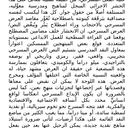
الحشر الاجرائى المبجل لمناهيج ومدرسية معوِّليه،
المستلفة أصلاً من حقولِ جوار. كل هذا ليكسب لنفسه
مصداقية ببَرقَعَة كينونته باصطلاحية تُغَوِّر مقاصد العرض
المسرحي بالاحتجاب وراء اصطلاح يَبتُر ويُبعِّض النص/
العرض المسرحي. ان الانحشار خلف مضامين المصطلح
يوقعنا في القراءة السطحية للعمل الابداعى بمستوياته
المتعددة، فولع بعض المبتهجين الممسكين اعتواراً
بمعاول النقد المدرسي بتسئيم النص /العرض المسرحي
بتجريبي، واقعي، فقير، رمزي وتاريخي أو بوصفه
بالتراجيدي، ميلو دراما والكوميدي، يتغافلون بممارسة
هذه المبضعية عن حقيقة ان العرض مشهد حياة، له
واقعيته النسبية الخاصة التي اختلقها المؤلف ومخرج
العرض. هذه اللوحة لا يمكن ان نقبض على معناها
وقصدياتها عبر إخضاعها لتجزئيات منهجٍ بعين، كما ليس
بالضرورة ان يكون الإبداع المسرحي انعكاسا لواقعٍ
انسانيٍِّ محدد بكل أنساقه الاجتماعية والاقتصادية
والفكرية. فقد يتجه المسرح نحو تخوم سيريالية، أو نقدية
لنمطية سائدة، أو ميتا دراما، مما يغيب الكثير من مباضع
النقد القائمة على هكذا أرضيات، لتأتى ضرورة استيلاد
مناهج نقدية جديدة، يمكن الرحيل عنها بعد حين بفعل