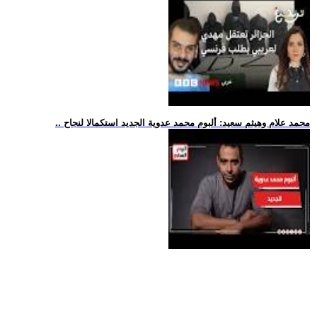
.. محمد علام وهيثم سعيد: ألبوم محمد عدوية الجديد استكمالا لنجاح