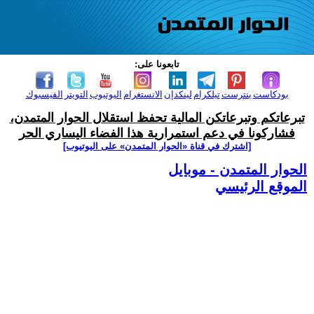
تابعونا على:
بودكاست
بنترست
تيلكرام
لينكدإن
الانستغرام
اليوتيوب
التويتر
الفيسبوك
تبرعاتكم وتبرعاتكن المالية تحفظ استقلال الحوار المتمدن،
فشاركونا في دعم استمرارية هذا الفضاء اليساري الحر
[اشترك في قناة ‫«الحوار المتمدن» على اليوتيوب]
الحوار المتمدن - موبايل
الموقع الرئيسي