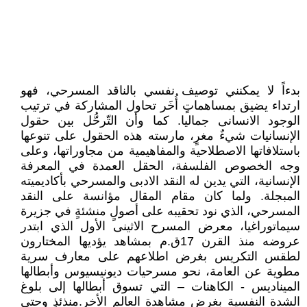
بدءاً لا يمكنني توصيف نفسي بالناقد المسرحي، فهو
ارتداء يضيق بمساهماتٍ أُخَر تحاول المشاركة في ترتيب
الوجود الانسانى جماليا. كما وأن التّرحُّل بين حقول
الإنسانيات شيءٌ مغرٍ، مارسته هذه الحقول على تنوعها
باستلافاتها الاصطلاحية والمفاهيمية من مجاوراتها، وعلى
وجه الخصوص الفلسفة، الحقل العمدة في المعرفة
الإنسانية، التي يدين له النقد الادبى والمسرحي بأكاديميته
المبجلة. ولما كان مقام المقال مؤانسة على النقد
المسرحي، الذي نود تحقيبه على أصولٍ منشئةٍ في جزيرة
سيماتوراغيا، معرض المسرح الاثينى الأول الذي ابتدر
عروضه منذ القرن 17ق.م بمشاهد يؤديها المختارون
لطقس التكريس بغرض اطلاعهم على معارف سرية
مطوية عن العامة، نحو مسرحيات ديونيسيوس وأبطالها
الميناديس - الكاهنات – التي تسوق أبطالها إلى بلوغ
الشدة النفسية بغرض مشاهدة العالم الأخر.منذئذٍ وحتى