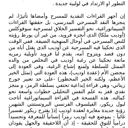
التطور او الارتداد في لولبية جديدة .
إن أجهر القراءات النقدية للمسرح وأمضاها تأثيرًا، لم
ينجزها النقد المسرحي المدرسي، بل حققتها القراءات
السيماتوراغية، نحو التفسير الخلاق لمسرحية سوفوكلس
(أوديب ملكا) الذى أنجزه فرويد، من غير أن يورط رؤيته
للنص المسرحي في أوحال المنهجية الضيقة. ففي الوقت
الذى تحكينا فيه المسرحية عن أوديب الذى يقتل أباه من
دون قصد ويتزوج أمه، يقدم لنا فرويد تأويلية رمزيه
ماتعة تحكينا عن رغبة أوديب في التخلص من والده
الممثل للسلطة ولمنع إشباع الرغبة، وفى العودة إلى
محضن الأم (عقدة اوديب)، هذه العودة التي (تمثل الخير
الأعظم، ولكنه الخير المحظور) -على حد تعبير جورج
زيناتي- وهى قراءة إبداعية تحتفي بسلطة الرمز، و منجز
نقدي قفز به علم النفس التحليلي خطوات واسعة نحو
كمالته. هذه الفسحة في القراءة السيماتوراغية أتاحت
لبول ريكور، الفيلسوف الفرنسي البروتستنتي الشهير،
رؤية جديدة مغايرة لعقدة اوديب إذ( يقترح ريكور تفسيراً
غائياً - يموضع فيه أوديب رمزاً إنسانياً للمعرفة وتجسيداً
درامياً للتوق للحقيقة - إذ أن اللاحقيقة والجهل يقودان