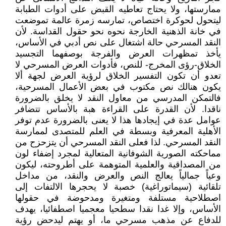
ممارستها، ولا يحتاج تعاطيه القبض على أدوات الطبابة
ليتحول لحوكرة اختصاص، تمارسه زمرة عالمة تموضعت
في خانة الذهنية الخارجة نحوه نحو حقول القداسة. لأن
النقد المسرحي حالة اشتغال على نص أدبي في الأساس،
يأخذ تمظهرات العرض والفرجة بوصفهما التجسيد
الخلاق-رؤى المخرج- للنص، فأدوات العرض المسرحي لا
تعدو أن تكون التفسير الخلاق لرؤية العرض لجهة ألا
يكون هنالك نص مكتوب في بعض الأعمال المسرحية،
فالتمكن المدرسي من معاول النقد لا يخلق بالضرورة
ناقدا. لأن القدرة على القراءة هبة بالأساس تتضافر
عوامل عدة في إيجادها هذا لا يعنى بالضرورة عدم توفر
الأهلية المعرفية وبسطة في العلم للمتصدى لممارسة
النقد المسرحي. لذا فعلى النقد المسرحي أن يتزحزح من
مماحكته الصورية الشوفانية المتعالية لمجرد إضفاء لون
من المصداقية والعلمية المتوهمة على أطروحته، ليكون
وعياً جمالياً يعالج النص والعرض والنقد، من مداخل
تلقائية (سيماتوراغية) خصبة لا يحجرها الالتفات إلى
اصطلاحية مستلفة ومتغيرة ومدحوضة في حقولها
الأساس، وإلا غدا نقدا سطحيا معجميا اصطفائيا، يهدف
للدفاع عن مذهب مسرحي ما، أو يهتم ليدحض رؤية