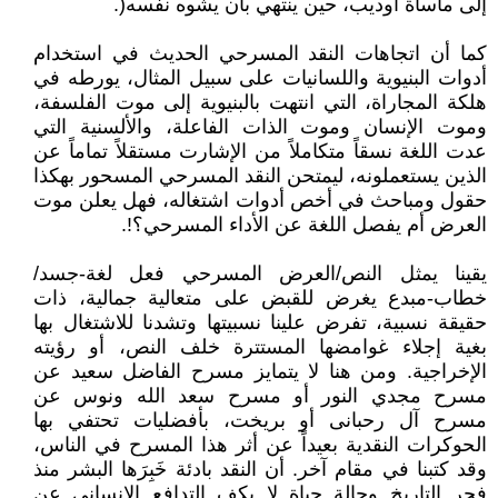
إلى مآساة أوديب، حين ينتهي بأن يشوه نفسه(.
كما أن اتجاهات النقد المسرحي الحديث في استخدام
أدوات البنيوية واللسانيات على سبيل المثال، يورطه في
هلكة المجاراة، التي انتهت بالبنيوية إلى موت الفلسفة،
وموت الإنسان وموت الذات الفاعلة، والألسنية التي
عدت اللغة نسقاً متكاملاً من الإشارت مستقلاً تماماً عن
الذين يستعملونه، ليمتحن النقد المسرحي المسحور بهكذا
حقول ومباحث في أخص أدوات اشتغاله، فهل يعلن موت
العرض أم يفصل اللغة عن الأداء المسرحي؟!.
يقينا يمثل النص/العرض المسرحي فعل لغة-جسد/
خطاب-مبدع يغرض للقبض على متعالية جمالية، ذات
حقيقة نسبية، تفرض علينا نسبيتها وتشدنا للاشتغال بها
بغية إجلاء غوامضها المستترة خلف النص، أو رؤيته
الإخراجية. ومن هنا لا يتمايز مسرح الفاضل سعيد عن
مسرح مجدي النور أو مسرح سعد الله ونوس عن
مسرح آل رحبانى أو بريخت، بأفضليات تحتفي بها
الحوكرات النقدية بعيداً عن أثر هذا المسرح في الناس،
وقد كتبنا في مقام آخر. أن النقد بادئة خَبِرَها البشر منذ
فجر التاريخ وحالة حياة لا يكف التدافع الانسانى عن