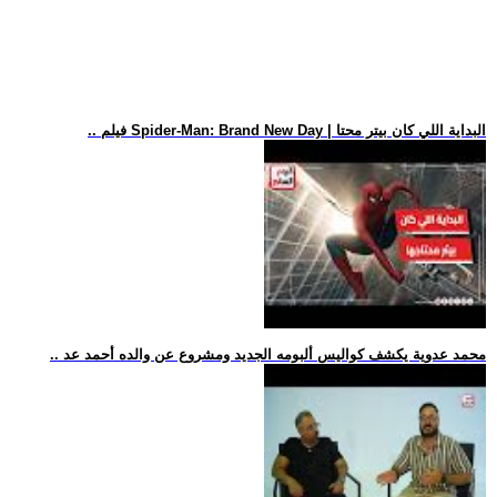
.. فيلم Spider-Man: Brand New Day | البداية اللي كان بيتر محتا
.. محمد عدوية يكشف كواليس ألبومه الجديد ومشروع عن والده أحمد عد