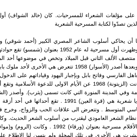
ن على مؤلفات الشعراء للمسرحيات. كان (خالد الشواف) أول
لذين تصدّوا لكتابة المسرحية الشعرية
ا أن يحاكي أسلوب الشاعر المصري الكبير (أحمد شوقي) و
التاريخية. وظهرت أول مسرحية له عام 1952 بعنوان (شمسو)
نتصف الألف الثاني قبل الميلاد وتخص في موضوعها أحد الم
(شمسو). وبعدها أصدر (الأسوار) 1958 تتعرض هي الأخرى لأحد 
هل الفارسي وفاتح بابل وبإجبار اليهود وقياداتهم على الدخ
بابل. ثم كانت (الزيتونة) 1968 عن الأيام الاولى للدعوة الأسلامية 
ة وفي المدينة المنورة التي كانت تسمى (يثرب). وأصدر (ال
ذلك كوميديا شعرية هي (قرة العين) 1991 . تقع أحداثها في
باسي المتوسط . وتتعرض الى علاقات الحب والزواج، وخرج 
 نظام الشعر العامودي ليقترب من أسلوب الشعر الحديث. وك
في مجلة الأقلام مسرحية بعنوان (ورقاء) 1992 . وكانت (
قد نشرت هي الأخرى في تلك المجلة ولم يتسن لنا الاطلاع علي