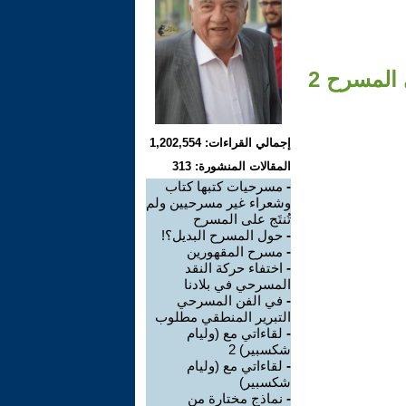
 المسرح 2
إجمالي القراءات: 1,202,554
المقالات المنشورة: 313
-
مسرحيات كتبها كتاب
وشعراء غير مسرحيين ولم
تُنتَج على المسرح
-
حول المسرح البديل؟!
-
مسرح المقهورين
-
اختفاء حركة النقد
المسرحي في بلادنا
-
في الفن المسرحي
التبرير المنطقي مطلوب
-
لقاءاتي مع (وليام
شكسبير) 2
-
لقاءاتي مع (وليام
شكسبير)
-
نماذج مختارة من