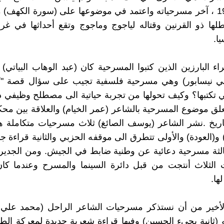
(الروم 1993 ، آخر مسرحياته واعتمد في موضوعها على (سورة الكهف)
طلها ذو القرنين وقتاله لياجوج وماجوج وتقع أحداثها في غرب
ا.
ء البارزين الذين كتبوا المسرحية كان (عبد الوهاب البياتي)
ي نيسابور) وهي مسرحية فلسفية تجيب على سؤال قصة "ك
تي تكتبها؟ وكيف تحولها من تجربة حياتية الى مصطلح وظيفي
لق موضوع المسرحية بالشاعر (عمر الخيام) والعلاقة بين مح
ريخ .نشر الشاعر (يوسف الصائغ) ثلاث مسرحيات متكاملة هي
و(العودة) والأولى تتطرق الى موقفه الحزبي والثانية قراءة جد
لثة مسرحية دعائية عن وطنية ضابط في الجيش. ومن الجدير 
الثلاث أنتجت من قبل دائرة السينما والمسرح وعندما كان 
لها.
الأخير من أن نستذكر مسرحيات الشاعر الراحل (محمد علي 
عته (ثانية يجيء الحسين) وفيها قراءة شعرية جديدة لمعركة الط