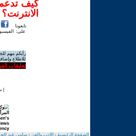
كيف تدعم-
الانترنت؟
تابعونا
على:
الفيسب
رأيكم مهم للج
للاطلاع وإضافة
تعليقات الف
|
ن
الصفحة الرئيسية
-
الادب والفن
-
سامي عبد الح