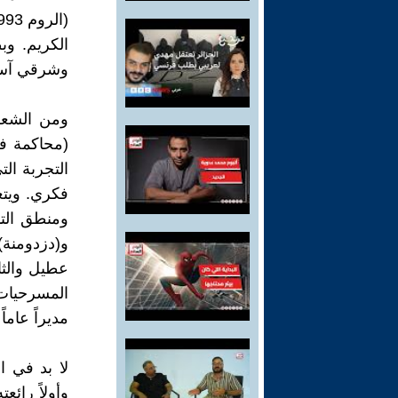
الكريم. وب
وشرقي آسي
ومن الشعرا
(محاكمة ف
التجربة ال
فكري. ويتع
ومنطق التا
و(دزدومنة) 
عطيل والثا
المسرحيات 
مديراً عاماً 
لا بد في 
وأولاً رائ