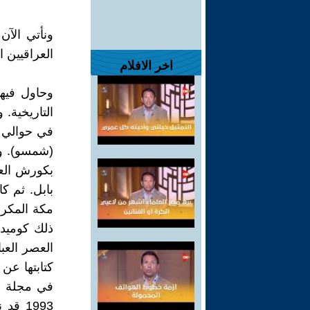
ونأتي الآ
العراقيين ا
اخر الافلام
وحاول فيه
في حوالي م
بكورش العا
مكة المكرم
العصر الع
كتابتها عن
1993 