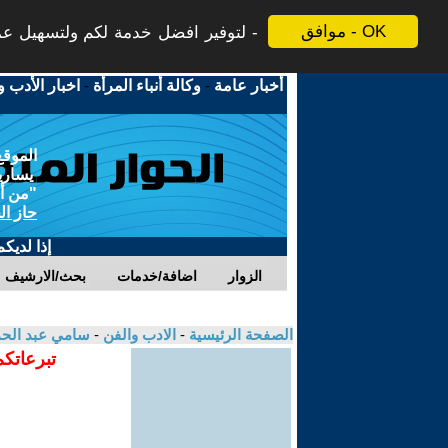
موافق - OK
لتوفير افضل خدمة لكم ولتسهيل عملي
أخبار عامة
-
وكالة أنباء المرأة
-
اخبار الأدب و
الموقع
يسارية
"من أج
حاز ال
إذا لديك
الزوار
اضافة/خدمات
بحث/الارشيف
الصفحة الرئيسية
-
الادب والفن
-
سامي عبد الح
تبرعاتكم