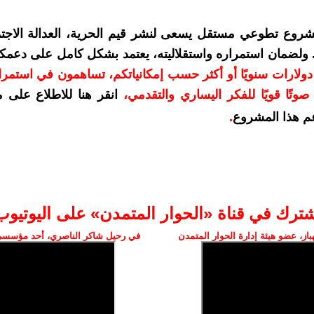
شروع تطوعي مستقل يسعى لنشر قيم الحرية، العدالة الاجتم
. ولضمان استمراره واستقلاليته، يعتمد بشكل كامل على دعمك
دعمكم بمبلغ 10 دولارات سنويًا أو أكثر حسب إمكانياتكم، تساهمون في استم
وتًا قويًا للفكر اليساري والتقدمي
،
انقر هنا للاطلاع على 
م هذا المشروع
.
شترك في قناة «الحوار المتمدن» على اليوتيوب
ز، عضو هيئة إدارة الحوار المتمدن
في رحيل شاكر الناصري، أحد مؤسسي 