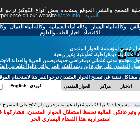
ة التصفح والنشر، الموقع يستخدم بعض أنواع الكوكيز نرجو النق
More info - المزيد
experience on our website
الفن
-
وكالة أنباء اليسار
-
وكالة أنباء العلمانية
-
وكالة أنباء العمال
-
وكا
الاقتصاد
-
اخبار الطب والعلوم
 الرئيسي لمؤسسة الحوار المتمدن
، علمانية، ديمقراطية، تطوعية وغير ربحية
ل مجتمع مدني علماني ديمقراطي حديث يضمن الحرية والعدالة الاجتم
حوار المتمدن على جائزة ابن رشد للفكر الحر والتى نالها أعلام في الفك
م مشاكل تقنية في تصفح الحوار المتمدن نرجو النقر هنا لاستخدام الموقع
كوردي
English
الاخبار
مراكز
الحوار المتمدن
ميد
- مسرحيات كتبها كتّاب وشعراء غير مسرحيين ولم تُنتَج على المسرح 2
 وتبرعاتكن المالية تحفظ استقلال الحوار المتمدن، فشاركونا 
استمرارية هذا الفضاء اليساري الحر