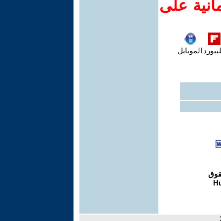
انية على
يبورد
الموبايل