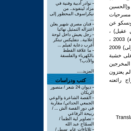
-
نوادر أدبية وفنية في
و(الحسين
مزاد ليتفوند.. من
نيكراسوف المحظور إلى
 مسرحيات
...
19 فازت بجائزة اليونسكو عن
-
فنان مصري شهير يعلن
اعتزاله التمثيل نهائيا
) 2000 عن (مسلم بن عقيل) ،
-
رجل يعيش داخل لوحة
و(ضربة بكف صغير) 2001 وهي موجهة للفتيان و(نوح لا يركب السفينة) 2003 ،
إعلانية.. نتفليكس تبتكر
أغرب دعاية لفيلم ...
و(الجائزة) 2006 ، و(سنمار) 2008 وهي من نوع الاوبرا، و (الإشارة الإولى) 2009
-
ما علاقة القطط
على خشبة
بالكهرباء والفلسفة
والأدب؟
 المخرجين
المزيد.....
لم يعتزون
ج رائعته
كتب ودراسات
-
ديوان 24 شعر / منصور
الريكان
-
القصة الشاعرة والوعي
الجمعي الحداثي/ مقاربة
في دور القصة الش ... /
ربيحة الرفاعي
Transl
-
تصاوير لية الظمأ /
السمّاح عبد الله
-
ثلاثاءات عابر سبيل /