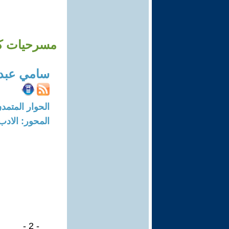
مسرحيات كتب
سامي عبد 
الحوار المتمدن-العدد: 6987 - 21
المحور: الادب
- 2 -