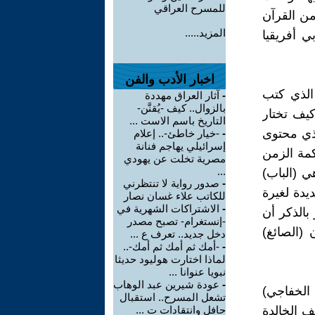
للمسرح العراقي
 من القرآن
المزيد.....
ي أفريقيا
اخبار الأدب والفن
 الذي كتب
-
آثار العراق مهددة
بالزوال.. كيف -يُقنَّن-
يف تختار
التاريخ باسم الاست ...
 ذي محتوى
-
-خيار خاطئ-.. إعلام
إسرائيلي يهاجم فنانة
كمة الزمن
مصرية تخلت عن يهودي
...
 (الباب)
-
صدور رواية لا تنتظرني
يدة لغيرة
للكاتب علاء غسان نصار
-
الاشتراكات الشهرية في
بالذكر أن
-إنستغرام- تصبح مصدر
(الصائغ)
دخل جديد.. تعرف ع ...
-
-أمك ثم أمك ثم أمك-..
لماذا اختارت هوليود حديثا
نبويا عنوانا ...
-
عودة شيرين عبد الوهاب
الخفاجي)
تشعل المسرح.. استقبال
ف الخالدة
حافل وانتقادات ت ...