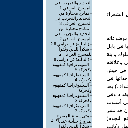
التجديد والتجريب في
المسرح العراقي 1
-
نماذج مختارة من
 الشعراء
التجديد والتجريب في
المسرح العراقي 3
-
نماذج مختارة من
التجديد والتجريب في
موضوعاته
المسرح العراقي 2
-
(الباليه) فن درامي !! 2
 تقع حوادثها في بابل
-
شكراً للذين وثّقوا
لوك وابنة
للمسرح العراقي 2
-
(الباليه) فن درامي !!
ملوك بابل وعلاقته
-
السينوغرافيا كمفهوم
وكحركة 5
ول في جيش
-
السينوغرافيا كمفهوم
وتقع أحداثها في
وكحركة 4
-
السينوغرافيا كمفهوم
شواف) بعد
وكحركة
 أحد أزقة بغداد وفي
-
السينوغرافيا كمفهوم
وكحركة 2
في أسلوب
-
السينوغرافيا كمفهوم
ان قد نشر
وكحركة 3
-
متى يصبح المسرح
الروم) و(مواقع النجوم)
ضرورة حياتية عندنا؟! 4
ها. وكانت
-
شكراً للذين وثّقوا