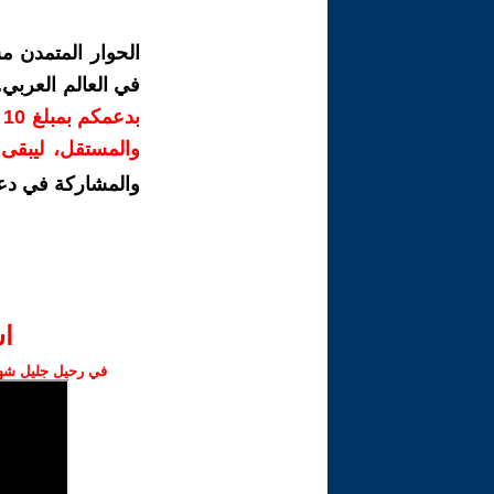
الحوار المتمدن م
في العالم العربي
ب
والمستقل، ليبقى ص
والمشاركة في دع
ا‫
في رحيل جليل شهبا