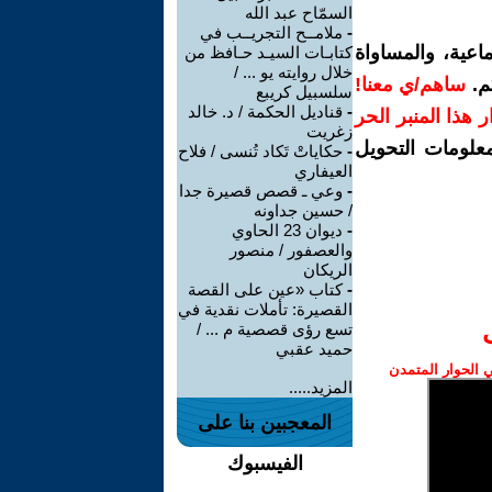
السمّاح عبد الله
-
ملامــح التجريــب في
اعية، والمساواة
كتابـات السيـد حـافظ من
خلال روايته يو ... /
م.
ساهم/ي معنا!
سلسبيل كريبع
-
قناديل الحكمة / د. خالد
رار هذا المنبر الحر
زغريت
معلومات التحويل
-
حكاياتْ تَكاد تُنسى / فلاح
العيفاري
-
وعي ـ قصص قصيرة جدا
/ حسين جداونه
-
ديوان 23 الحاوي
والعصفور / منصور
الريكان
-
كتاب «عين على القصة
القصيرة: تأملات نقدية في
تسع رؤى قصصية م ... /
حميد عقبي
الحوار المتمدن
المزيد.....
المعجبين بنا على
الفيسبوك