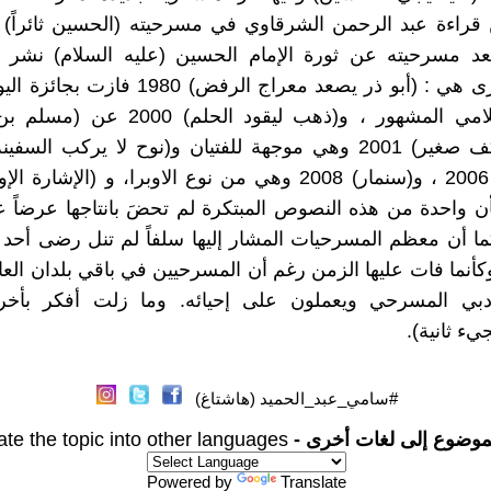
قراءة عبد الرحمن الشرقاوي في مسرحيته (الحسين ثائراً) 
 بعد مسرحيته عن ثورة الإمام الحسين (عليه السلام) نشر
شعرية أخرى هي : (أبو ذر يصعد معراج الرفض) 80
الثائر الإسلامي المشهور ، و(ذهب ليقود الحلم
 واحدة من هذه النصوص المبتكرة لم تحضَ بانتاجها عرضاً 
ا أن معظم المسرحيات المشار إليها سلفاً لم تنل رضى أحد
وكأنما فات عليها الزمن رغم أن المسرحيين في باقي بلدان العا
لأدبي المسرحي ويعملون على إحيائه. وما زلت أفكر بأخرا
يء ثانية).
#سامي_عبد_الحميد (هاشتاغ)
موضوع إلى لغات أخرى -
ate the topic into other languages
Powered by
Translate