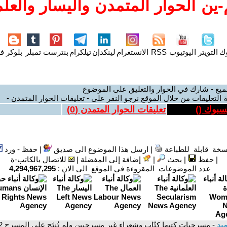
ين الحوار المتمدن واليسار والعلم
وك
التويتر
اليوتيوب
RSS
الانستغرام
لينكدإن
تيلكرام
بنترست
تمبلر
بلوكر
فل
ميع - شارك في الحوار والتعليق على الموضوع
 التعليقات من خلال الموقع نرجو النقر على - تعليقات الحوار المتمدن -
يسبوك (
)
تعليقات الحوار المتمدن (
0
)
سخة قابلة للطباعة
|
ارسل هذا الموضوع الى صديق
|
حفظ - ورد
|
حفظ
|
بحث
|
إضافة إلى المفضلة
|
للاتصال بالكاتب-ة
عدد الموضوعات المقروءة في الموقع الى الان :
4,294,967,295
ميد
- مسرحيات كتبها كتّاب وشعراء غير مسرحيين ولم تُنتَج على المسرح 2