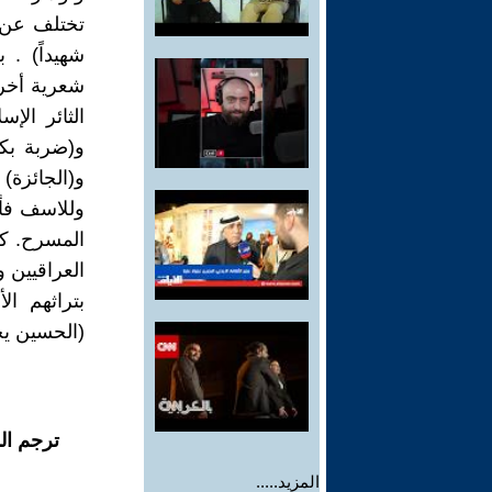
تختلف عن 
شهيداً) .
وللاسف فأن
المسرح. كم
العراقيين 
بتراثهم ا
(الحسين يج
ترجم ال
المزيد.....