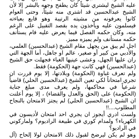
عليه الشيخ ليشتري شيئاً كان يطفح وجهه بالبشر إلا لأن
الشيخ عبدالحسين قد اشترى منه شيئاً، وحتى العوام
كانوا يعرفونه من مشيته الرتيبة وهو قابع بعباءته
فيسلمون عليه ويأخذون يده بقصد التقبيل على الرغم
منه، وكان حكمه الفصل فيما يعرض عليه فام يستأنف
حكمه مستأنف ولم يميزه مميز.
اجل لم يبق من يجهل مقام الشيخ (عبدالحسين) العلمي،
والأدبي من كبير أو صغير، عالم او جاهل، أما الجهة التي
ران عليها الجهل، وعشى عينيها الغباء فجهلت حق الشيخ
(عبدالحسين) فهي كانت جهة (الحكومة) فقط.
ولم تعرف غباوة (الحكومة) وبلادتها، إلا يوم قررت ان
تجري امتحاناً لكي تعين الشيخ (عبدالحسين الحلي) قاضياً
شرعياً في محاكمها، ولم يعرف مدى مبلغ جناية
(الحكومة) على (الحق والعدل والقضاء) ، إلا يوم أعلنت
ان الشيخ (عبدالحسين الحلي) لم يجتز الامتحان بالنجاح
المطلوب....!!
ولست ادري أيجوز ان يجري احد امتحان لأديسون في
الكهرباء؟ ولمدام كوري في طبيعة الراديوم؟ ولماركوني
في الراديو؟
وهو لم يكن ليرضخ لقبول ذلك الامتحان لولا إلحاح (آل