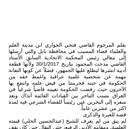
بقلم المرحوم القاضي فتحي الجواري ابن مدينة العلم
والعلماء قضاء المسيب في محافظة بابل والتي أرسلها
إلى معالي رئيس المحكمة الاتحادية السابق الأستاذ
القاضي مدحت المحمود بتاريخ 30/1/2017 ولأنها قطعة
أدبية انشرها ليطلع عليها الجمهور، فضلاً عن كونها التفاتة
مهمة عن شخصية علمية عراقية واغمط حقه من
الحكومة في حينه فحرمتنا من فيض علمه وانتفع بها
الآخرون حيث رفضت الحكومة تعيينه قاضياً شرعياً في
العراق بسبب التناحر بين القيادات القائمة آنذاك وبعد
سفره إلى البحرين عين رئيساً للقضاء الشرعي فيه لمدة
اكثر من عشرين عاماً.
قصة للعبرة والذكرى
لم يبق من لم يعرف للشيخ (عبدالحسين الحلي) قيمته
العلمية، ومقامه الأدبي الرفيع، حتى البقال حين كان يقف