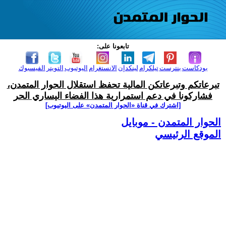
تابعونا على:
بودكاست
بنترست
تيلكرام
لينكدإن
الانستغرام
اليوتيوب
التويتر
الفيسبوك
تبرعاتكم وتبرعاتكن المالية تحفظ استقلال الحوار المتمدن،
فشاركونا في دعم استمرارية هذا الفضاء اليساري الحر
[اشترك في قناة ‫«الحوار المتمدن» على اليوتيوب]
الحوار المتمدن - موبايل
الموقع الرئيسي