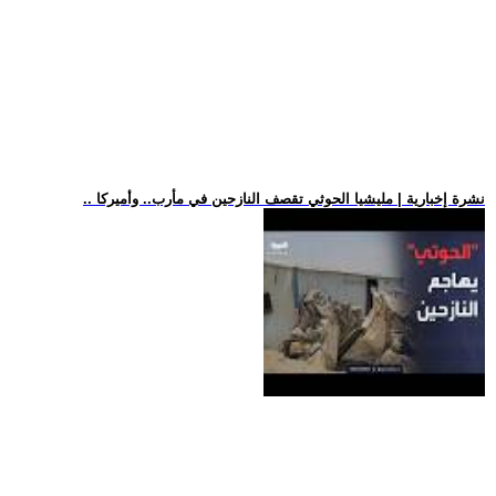
.. نشرة إخبارية | مليشيا الحوثي تقصف النازحين في مأرب.. وأميركا