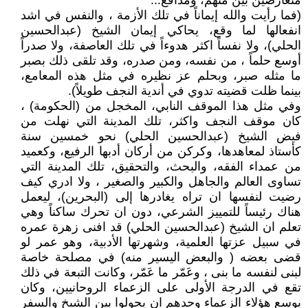
متعارضين بين متهم، ومدافع...
(فما رأيت والله إيماناً في تلك الأزمة ، والنفس في اشد
انفعالها لما وقع، يحاكي إيمان الشيخ (عبدالحسين
الحلي)، ولا نفساً اكثر هدوءاً في تلك العاصفة، ولا صدراً
أوسع حلماً ، من نفسه، ومن صدره، وقد تلقى ذلك بصبر
ما مثله صبر، وبحلم عز نظيره في مثل هذه المعامع،
بينما ظلت قضيته تدوي في أندية النجف طويلاً).
وفي مثل هذا الموقف النابي، المخجل من (الحكومة) ،
كان موقف النجف واكثر، تلك المدينة التي نهلت من
فيض الشيخ (عبدالحسين الحلي) نحو خمسين سنة
كأستاذ لمعاهدها، وكركن من أركان أدبها الرفيع، وكعميد
من عمداء الفقه، والبحث، والتحقيق، تلك المدينة التي
تساوى العالم والجاهل والكبير والصغير ، ولا ادري كيف
رضيت لنفسها ان تراه يغادرها إلى (البحرين)، ليعمل
هناك رئيساً للتمييز الشرعي، دون ان تحرك ساكناً وهي
تعلم ان الشيخ (عبدالحسين الحلي) قد افنى زهرة عمره
في سبيل عزتها العلمية، وشهرتها الأدبية، وهو عمر لو
قضى بعضه ( والبعض اليسير منه) في مصلحة خاصة
لبنى لنفسه ما بنى ، وعَمّر ما عَمّر، وكانت التبعة في ذلك
تقع في الدرجة الأولى على الزعماء الروحانيين، وكان
بوسع هؤلاء الزعماء وحدهم ان يحولوا بين الشيخ والسفر