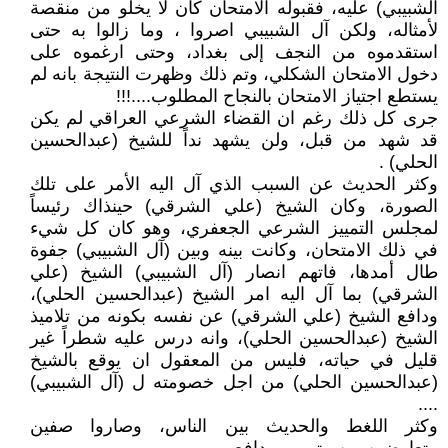
الشبيبي) عليه، فقبوله الامتحان كان لا يخلو من منقصة
لأمثاله، ولكن آل الشبيبي اصروا ، وما زالوا به حتى
استقدموه من النجف إلى بغداد، وحتى ارغموه على
دخول الامتحان الشكلي، وتم ذلك وظهرت النتيجة بانه لم
يستطع اجتياز الامتحان بالنجاح المطلوب....!!!
جرى كل ذلك رغم ان القضاء الشرعي العراقي لم يكن
قد شهد من قبل، ولن يشهد نداً للشيخ (عبدالحسين
الحلي) .
وكثر الحديث عن السبب الذي آل اليه الأمر على تلك
الصورة، وكان الشيخ (علي الشرقي) حينذاك رئيساً
لمجلس التمييز الشرعي الجعفري، وهو كان كل شيء
في ذلك الامتحان، وكانت بينه وبين (آل الشبيبي) جفوة
طال أمدها، فاتهم انصار (آل الشبيبي) الشيخ (علي
الشرقي) بما آل اليه امر الشيخ (عبدالحسين الحلي)،
ودافع الشيخ (علي الشرقي) عن نفسه بكونه من تلاميذ
الشيخ (عبدالحسين الحلي)، وانه درس عليه شطراً غير
قليل في حياته، فليس من المعقول ان يوقع بالشيخ
(عبدالحسين الحلي) من اجل خصومته ل (آل الشبيبي)
....
وكثر اللغط والحديث بين الناس، وصاروا صفين