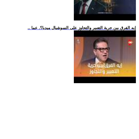
.. إيه الفرق بين حرية التعبير والتجاوز على السوشيال ميديا؟. عما