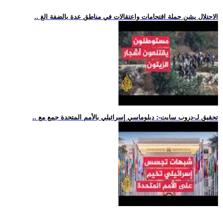
.. الاحتلال يشن حملة اقتحامات واعتقالات في مناطق عدة بالضفة الغ
.. تحقيق لـ-دروب سايت-: دبلوماسي إسرائيلي بالأمم المتحدة جمع مع