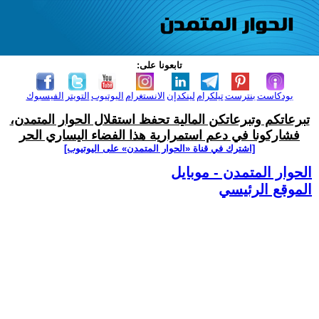
تابعونا على:
بودكاست
بنترست
تيلكرام
لينكدإن
الانستغرام
اليوتيوب
التويتر
الفيسبوك
تبرعاتكم وتبرعاتكن المالية تحفظ استقلال الحوار المتمدن،
فشاركونا في دعم استمرارية هذا الفضاء اليساري الحر
[اشترك في قناة ‫«الحوار المتمدن» على اليوتيوب]
الحوار المتمدن - موبايل
الموقع الرئيسي