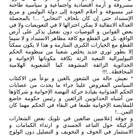
مسروقة و أزمة اقتصادية واجتماعية و سياسية طاحنة
غير مسبوقة و أحلام العودة إلى دولة البوليس و مربع
الإستبداد حتى إن كان بلحاف "انتخابي" ...! بالمحصلة
العدالة الانتقالية لا يمكن اختزالها لا في التعويضات ولا في
بعض القوانين و التوصيات دون تفعيل يذكر على أرض
الواقع، بل في القطع مع كافة مظاهر الاستبداد و لا سيما
القطع مع الخيارات الكبرى المتازمة و هذا لا يكون ممكناً
إلا بطور ثوري جديد يخلص شعبنا من منظومة الحكم
النيوليبرالية التبعية الرثة بكافة مكوناتها الإخوانية و
الحداثوية الزائفة المشوهة كما الشعبوية الهلامية
المحافظة...!!!
* نعيش حالة من الشعور بالغبن و نوعاً من الاكتئاب
السياسي المفروض علينا جراء ما يحدث من عصابات
الحكم العدوانية بقيادة حركة النهضة الإخوانية و شركاؤها
من أشباه الحداثويين الزائفين و رئيس حكومة خاضع
للمقايضة الإخوانية طمعا في البقاء في الحكم مهما كان
الثمن...!
و جوقة إعلاميين ضالعين في تلويك بعض الشعارات
الركيكة حول التباعد الجسدي و ارتداء الكمامات و
الاستثمار في الخوف و التخويف و التضليل دون الولوج