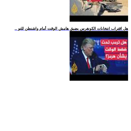
.. هل اقتراب انتخابات الكونغرس يضيق هامش الوقت أمام واشنطن للتو