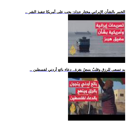
.. الخبير بالشأن الإيراني مختار حداد: يجب على أمريكا تنفيذ الشر
.. يد تسعى للرزق وقلبٌ ينبضُ بغزة.. دعاء بائع أردني لفسطين