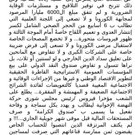
ذلك تترنح في توفير التلاقيح و مستلزمات الوقاية
الضرورية و لم تنفق مبلغ ال6000 مليارا المرصود
لمجابهة الكورونا و لا تصغي إلى اللجنة العلمية التي
تطالب ب 6 أسابيع من الحجر الصحي الشامل لكسر
إنتشار العدوى و تعميم اللقاح خاصةً أمام الموجة الثالثة و
ظهور فيروسات متحورة... و لا تخضع المصحات الخاصة
لاستقبال مرضى الكورونا و لا تسعى إلى فرض ضريبة
خاصة على الشركات الكبرى و لا تتفاوض مع المانحين
على تعليق سداد الدين الخارجي و لو لسنتين أو ثلاث، بل
نراها تتسول و تفاوض صندوق النقد الدولي على بيع
المؤسسات العمومية الاستراتيجية القاطرة الحقيقية
لتطوير الاقتصاد الوطني و غيرها من الإجراءات الوقائية و
الاجتماعية المغيبة قصديا كالتعويضات لفائدة الشرائح
الاجتماعية الضعيفة و المهمشة و المفقرة... يطلع على
الشعب مؤخرا فيروس /رئيس مجلس شورى حركة
النهضة الإخوانية ليطالب و يهدد بكل سماجة و وقاحة
تفعيل ما يسمى ب "صندوق الكرامة" و صرف
المستحقات المالية قبل موفى شهر جويلية الجاري...!!! و
لم يكتف المرتزقة الذين انتصبوا للحساب الخاص
يقبضون ثمن ممارسة قناعاتهم التي صرفت لمساجين