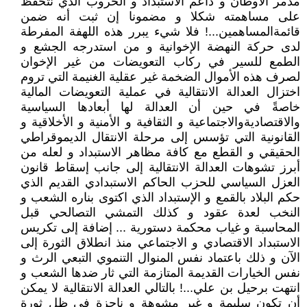
مدمر الأوطان و داعم الاستبداد و الحروب الذي نتحفظ
على مساهمته شكلا و مضمونا إن ثبت أنه ضمن
قائمةالمساهمين...! فلا شيء يبرر هذه اللهفة المفرطة
لدى حركة النهضة الإخوانية و من استدرجه الجشع و
الطمع للسير في ركاب التعويضات من غير الإخوان
لصرف هذه الأموال الضخمة غير عقلية الغنيمة التي تروم
اختزال العدالة الانتقالية في عملية التعويضات المالية
خاصةً في حين أن العدالة لها أبعادها السياسية
والاقتصاديةوالاجتماعية و الثقافية و الأمنية و الأخلاقية و
القانونية التي تؤسس إلى مرحلة الانتقال الديموقراطي
الحقيقي و القطع مع كافة مظاهر الاستبداد و لعله من
أبرز تشوهات العدالة الانتقالية إلى جانب إسقاط قانون
العزل السياسي للحزب الحاكم الاستبدادي القديم الذي
حكم البلاد بالقمع و الإستبداد الذي اكتوى بناره الشعب و
النخب لعدة عقود و كذلك التمشي التصالحي قبل
المحاسبة و غياب محكمة دستورية ... إضافة إلى تكريس
الاستبداد الاقتصادي و الاجتماعي منذ انطلاق الثورة إلى
الآن و ذلك باعتماد نفس المنوال التنموي التبعي الرث و
نفس الخيارات القديمة المتازمة التي ثار ضدها الشعب و
انتهت برحيل بن علي...! بالتالي العدالة الانتقالية لا يمكن
أن تكون سليمة و غير مشوهة و ناجزة في ظل ثورة