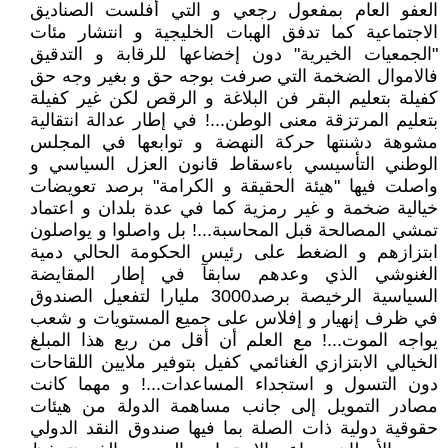
العفو العام بمفعول رجعي و التي أفلست الصناديق
الاجتماعية كما تدفق الهبات الخليجية و انتشار مئات
"الجمعيات الخيرية" دون إخضاعها للرقابة و التدقيق
فالاموال الضخمة التي صرفت بوجه حق و بغير وجه حق
كفيلة بتعليم البقر فن البلاغة و الرقص لكن غير كفيلة
بتعليم المرتزقة معنى الوطن...! في إطار عدالة انتقالية
مشوهة دشنتها حركة النهضة و توابعها في المجلس
الوطني التأسيسي باءسقاط قانون العزل السياسي و
واصلت فيها "هيئة الحقيقة و الكرامة" برصد تعويضات
خيالية ضخمة و غير رمزية كما في عدة بلدان و اعتماد
تمشي المصالحة قبل المحاسبة...! بل واصلوا و يواصلون
ابتزازهم و الضغط على رئيس الحكومة الحالي دمية
الغنوشي الذي وعدهم سابقآ في إطار المقايضة
السياسية الرخيصة برصد3000 مليارا لتفعيل الصندوق
في ظرف إنهيار و إفلاس على جميع المستويات و شعب
يواجه الموت...! مع العلم أن أقل من ربع هذا المبلغ
الخيالي الابتزازي الغنائمي كفيل بتوفير ملايين اللقاحات
دون التسول و استجداء المساعدات...! و مهما كانت
مصادر التمويل إلى جانب مساهمة الدولة من هيئات
حقوقية دولية ذات الصلة بما فيها صندوق النقد الدولي