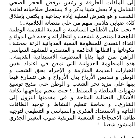
إلى الملفات الحارقة و رئيس يرفض الحجر الصحي
الشامل و لا يفعل شيئا يذكر و لا يستعمل صلاحياته لفائدة
الشعب و هو يتعرض لعملية إبادة جماعية و يكتفي بإطلاق
كلام ضبابي هلامي مبهم من على منصاته الكلامية...!
* يجب على الأطياف السياسية و المدنية التقدمية الوطنية
الناهضة المنتصرة للشعب و انتظاراته و حقه في الدواء و
الغذاء التصدي للمنظومة التبعية العدوانية الرثة بمختلف
مكوناتها و اقطابها الحاكمة و المتصدرة للمشهد السياسى
الراهن بمن فيها بقايا المنظومة الاستبدادية القديمة...
هذه المنظومة العدوانية التي تمعن في اعتماد نفس
الخيارات القديمة المتازمة و الإجرام بحق الشعب و
الوطن و تقديس الأرباح بدل الأرواح و هي تتصارع فيما
بينها على مزيد نحر الشعب و الوطن على مذبح توسيع
شهوات السلطة و التسلط...! حيث يتحتم مواجهتها بكافة
الأشكال النضالية المتاحة و في مقدمتها النزول إلى
الشارع... و بخاصةً تنظيم النشاط و توحيد الطاقات
الذاتية و الاستعداد الفكري و السياسي و التنظيمي لتوجيه
طاقة الاحتجاجات الشعبية المرتقبة صوب التغيير الجذري
المنشود شعبيا...!