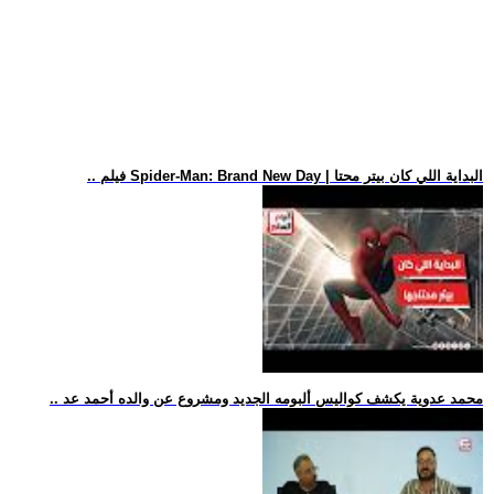
.. فيلم Spider-Man: Brand New Day | البداية اللي كان بيتر محتا
.. محمد عدوية يكشف كواليس ألبومه الجديد ومشروع عن والده أحمد عد