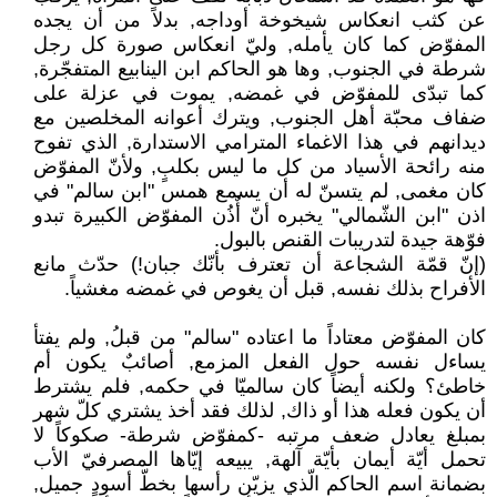
عن كثب انعكاس شيخوخة أوداجه, بدلاً من أن يجده
المفوّض كما كان يأمله, وليّ انعكاس صورة كل رجل
شرطة في الجنوب, وها هو الحاكم ابن الينابيع المتفجّرة,
كما تبدّى للمفوّض في غمضه, يموت في عزلة على
ضفاف محبّة أهل الجنوب, ويترك أعوانه المخلصين مع
ديدانهم في هذا الاغماء المترامي الاستدارة, الذي تفوح
منه رائحة الأسياد من كل ما ليس بكلبٍ, ولأنّ المفوّض
كان مغمى, لم يتسنّ له أن يسمع همس "ابن سالم" في
اذن "ابن الشّمالي" يخبره أنّ أٌذُن المفوّض الكبيرة تبدو
فوّهة جيدة لتدريبات القنص بالبول.
(إنّ قمّة الشجاعة أن تعترف بأنّك جبان!) حدّث مانع
الأفراح بذلك نفسه, قبل أن يغوص في غمضه مغشياً.
كان المفوّض معتاداً ما اعتاده "سالم" من قبلُ, ولم يفتأ
يساءل نفسه حول الفعل المزمع, أصائبٌ يكون أم
خاطئ؟ ولكنه أيضاً كان سالميّا في حكمه, فلم يشترط
أن يكون فعله هذا أو ذاك, لذلك فقد أخذ يشتري كلّ شهر
بمبلغ يعادل ضعف مرتبه -كمفوّض شرطة- صكوكاً لا
تحمل أيّة أيمان بأيّة آلهة, يبيعه إيّاها المصرفيّ الأب
بضمانة اسم الحاكم الّذي يزيّن رأسها بخطّ أسودٍ جميل,