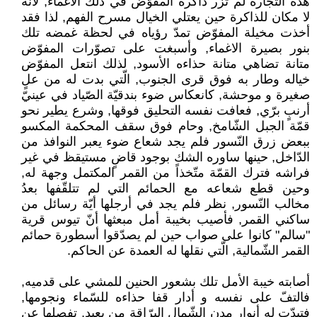
هذه التّجارة لم تزر ذاكرة المفوّض في ذلك الاغماء, لأنه
لا مكان للذاكرة حين يعتلي الخيال مسرح الفهم, لذا فقد
أخذت مخيلة المفوّض تمدّ رؤياه في لحظة غمضه تلك
بنور بصيرة الاغماء, وأسبغت على تصوّرات المفوّض
متانة تضاهي متانة حذاءه الأسود, لذلك انتعل المفوّض
خياله وطار به فوق قرى الجنوب, الّتي بدت له من علٍ
صغيرة و موحشة, كانعكاس ضوء بندقيّة الصّياد في عينيّ
أرنبٍ برّي, فعافت نفسه التحليق فوقها, وشرع يطير نحو
قمّة الجبل الشّامخ, وحام فوق سقف المحكمة المكسو
ببعض زرق النّسور فلم يجد شعاع ضوء يعبر النوافذ من
الدّاخل, حينها ساوره الشك بوجود قاضٍ مستيقظ في غير
فراشه فترك القمّة متّخذاً من القمر المكتمل وجهة له,
وحين قطع شعاعه مع الحمائم التي لم تتلقّفها بعدُ
مخالب النّسور, نظر فلم يجد في أرجلها أيّة رسائل من
ساكني القمر, فأصيب بخيبة أمل مبعثها أنّ تيوس قرية
"سالم" كانوا على صواب حين لم يصدّقوا أسطورة حمائم
القمر الشّمالية, الّتي نقلها له العمدة عن الحاكم.
أصابته خيبة الأمل تلك بشعور الحنين للمشي على قدميه,
فالتفّ على نفسه و أدار قفا حذاءه للسّماء ونجومها,
فتبدّت له أنوار مدن الشّمال البرّاقة من بعيد, تفصلها عن