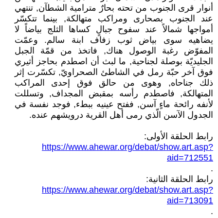
أنوار قرى الجنوب من تحته بحارٌ مترامية الشطآن, تنتهي
عند الجنوب بصحارى ومراكب متهالكة, بينما تتكسّر
أمواجها شمالاً عند سفوح جبالٍ كساها الثلج بياضاً لا
يضاهيه سوى بياض ثوب زفاف ابنة سالم. وعمّت
المفوّض رغبة الوصول هناك, فاتخذ من قمّة الجبل
الجليديّة بوصلة لجناحية, ما لبث أن اصطدم بحاجز أثيري
فوق آخر حبّة رمل في الشاطئ الصحراويّ, تكسّرت إثر
ذلك جناحاه, وهوى من حالق فوق إحدى المراكب
المتهالكة, فاصطدم رأسه بمقبض المجداف, وتسللت
لأنفه رائحة ماءٍ آسن, ففتح عينيه ببطء, فوجد نفسة في
الجدول الآسن الّذي رمى أهل القرية درويشهم عنده.
رابط الحلقة الأولى:
https://www.ahewar.org/debat/show.art.asp?
aid=712551
.
رابط الحلقة الثانية:
https://www.ahewar.org/debat/show.art.asp?
aid=713091
.