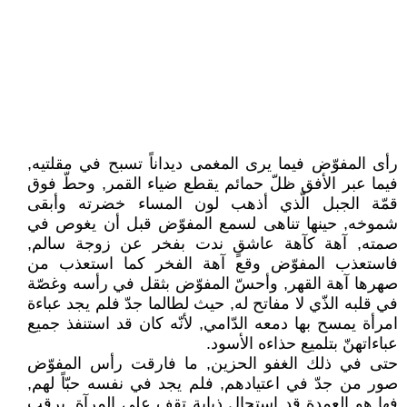
رأى المفوّض فيما يرى المغمى ديداناً تسبح في مقلتيه,
فيما عبر الأفق ظلّ حمائم يقطع ضياء القمر, وحطّ فوق
قمّة الجبل الّذي أذهب لون المساء خضرته وأبقى
شموخه, حينها تناهى لسمع المفوّض قبل أن يغوص في
صمته, آهة كآهة عاشقٍ ندت بفخر عن زوجة سالم,
فاستعذب المفوّض وقع آهة الفخر كما استعذب من
صهرها آهة القهر, وأحسّ المفوّض بثقل في رأسه وغصّة
في قلبه الذّي لا مفاتح له, حيث لطالما جدّ فلم يجد عباءة
امرأة يمسح بها دمعه الدّامي, لأنّه كان قد استنفذ جميع
عباءاتهنّ بتلميع حذاءه الأسود.
حتى في ذلك الغفو الحزين, ما فارقت رأس المفوّض
صور من جدّ في اعتيادهم, فلم يجد في نفسه حبّاً لهم,
فها هو العمدة قد استحال ذبابة تقف على المرآة, يرقب