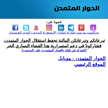
تابعونا على:
بودكاست
بنترست
تيلكرام
لينكدإن
الانستغرام
اليوتيوب
التويتر
الفيسبوك
تبرعاتكم وتبرعاتكن المالية تحفظ استقلال الحوار المتمدن،
فشاركونا في دعم استمرارية هذا الفضاء اليساري الحر
[اشترك في قناة ‫«الحوار المتمدن» على اليوتيوب]
الحوار المتمدن - موبايل
الموقع الرئيسي