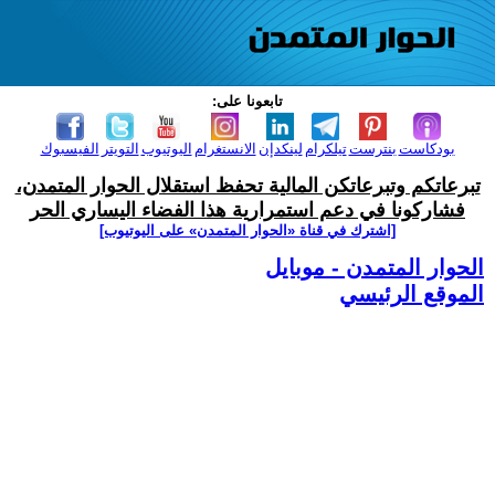
تابعونا على:
بودكاست
بنترست
تيلكرام
لينكدإن
الانستغرام
اليوتيوب
التويتر
الفيسبوك
تبرعاتكم وتبرعاتكن المالية تحفظ استقلال الحوار المتمدن،
فشاركونا في دعم استمرارية هذا الفضاء اليساري الحر
[اشترك في قناة ‫«الحوار المتمدن» على اليوتيوب]
الحوار المتمدن - موبايل
الموقع الرئيسي