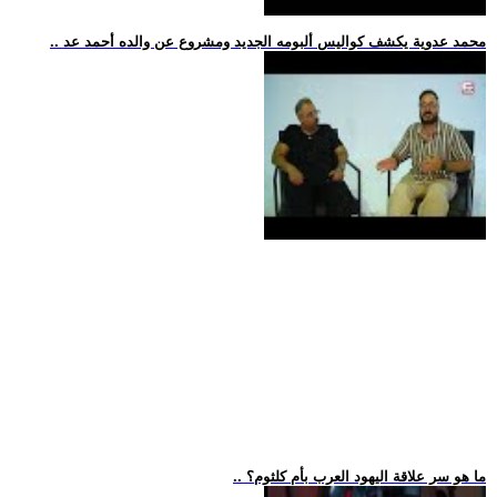
.. محمد عدوية يكشف كواليس ألبومه الجديد ومشروع عن والده أحمد عد
.. ما هو سر علاقة اليهود العرب بأم كلثوم؟