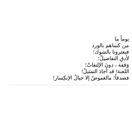
يوماً ما
من كتبناهم بالورد
فبعثرونا بالشوك؛
لأدقِ التفاصيلْ؛
وَقفة ، دونَ الإلتفاتْ؛
اللعنة! قد أجادَ التمثيلْ!
فصدقاً؛ مالغموضْ إلا خيالُ الإنكِسار!