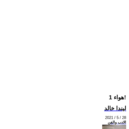
هواء 1!
ليندا خالد
2021 / 5 / 28
الادب والفن