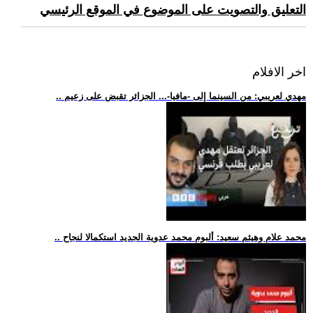
التعليق والتصويت على الموضوع في الموقع الرئيسي
اخر الافلام
.. مهدي لعريبي: من السينما إلى -مافيا-... الجزائر تقبض على زعيم
.. محمد علام وهيثم سعيد: ألبوم محمد عدوية الجديد استكمالا لنجاح