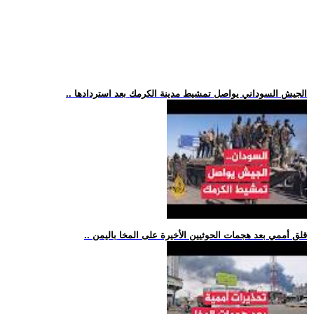
.. الجيش السوداني يواصل تمشيط مدينة الكرمك بعد استردادها
.. قلق أممي بعد هجمات الحوثيين الأخيرة على المخا باليمن