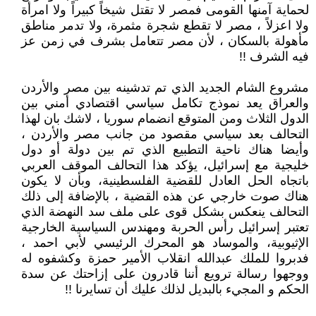
لحماية آمنها القومى فمصر لا تقتل شيخاً كبيراً ولا امرأة
ولا اعزلاً ، مصر لا تقطع شجرة مثمرة، ولا تدمر مناطق
مأهولة بالسكان ، لأن مصر تتعامل بشرف في زمن عز
فيه الشرف !!
مشروع الشام الجديد الذي تم تدشينه بين مصر والأردن
والعراق يعد نموذج تكامل سياسي اقتصادي أمني بين
الدول الثلاث ومن المتوقع انضمام سوريا ، لاشك بان لهذا
التحالف بعد سياسي مقصود من جانب مصر والأردن ،
وأيضا هناك ناحية التطبيع الذي تم بين دولة أو دول
خليجية مع إسرائيل، يؤكد هذا التحالف الموقف العربي
باتجاه الحل العادل للقضية الفلسطينية، وبأن لا يكون
هناك صوت خارجي عن هذه القضية ، بالإضافة إلى ذلك
التحالف ينعكس بشكل قوى على ملف سد النهضة الذي
تعتبر إسرائيل رأس الحربة ومهندس السياسية الخارجية
الإثيوبية، والموساد هو المحرك الرئيسي لأبي احمد ،
فدبروا للملك عبدالله انقلاب الأمير حمزة وكشفوه له
ووجهوا رسالة ترويع أننا قادرون على إزاحتك عن سدة
الحكم و المجيء بالبديل لذلك عليك أن تسايرنا !!