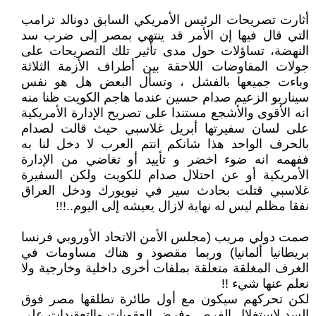
أثارت تصريحات الرئيس الأمريكي السابق دونالد ترامب
التي قال فيها إن الأمر قد ينتهي بمصر إلى ضرب سد
النهضة، تساؤلات حول مدى تأثير تلك التصريحات على
جولات المفاوضات اللاحقة بين أطراف الأزمة الثلاثة
وباءت جميعها بالفشل ، وتسأل البعض هل هو نفس
سيناريو الزعيم صدام حسين عندما هاجم الكويت ظنا منه
انه الأقوى والأشجع مستندا على تصريح الإدارة الأمريكية
على لسان سفيرتها أبريل غلاسبي حيث قالت لصدام
بالحرف الواحد هذا شانكم انتم العرب لا دخل لنا به
ففهمه انه ضوء اخضر و تأييد أو تغاضي من الإدارة
الأمريكية أو عن احتلال صدام للكويت ولكن السفيرة
غلاسبي قتلت بحادث سير في نيويورك ودخل العراق
نفقا مظلم ليس له نهاية لازال يعيشه إلى اليوم..!!!
صمت دولي مريب (مجلس الأمن الاتحاد الأوروبي فرنسا
بريطانيا ألمانيا) وربما مقصود و هناك مساومات في
الغرف المغلقة متعلقة بملفات أخرى داخلية وخارجية ولا
نعلم عنها شيء !!
لكن تحركهم سيكون مع أول طائرة تطلقها مصر فوق
السد لاستغلال الفرص وفرض العقوبات والتعقيدات على