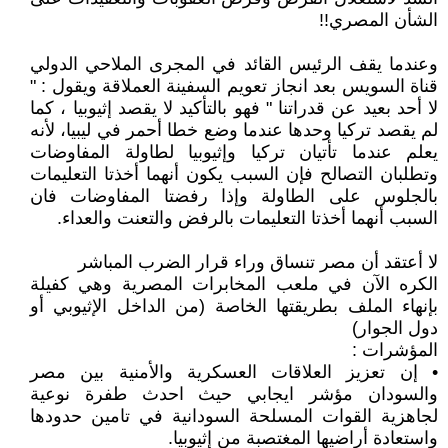
الشأن المصري!!
وعندما يقف الرئيس القائد في المجرى الملاحي الدولي
قناة السويس بعد انجاز تعويم السفينة العملاقة ويقول : "
لا أحد بعيد عن قدراتنا " فهو بالتأكيد لا يقصد إثيوبيا ، كما
لم يقصد تركيا وحدها عندما وضع خطا أحمر في ليبيا، لأنه
يعلم عندما تأتيان تركيا وإثيوبيا لطاولة المفاوضات
وتطلبان التصالح فإن السبب يكون أنهما أخذتا التعليمات
بالجلوس على الطاولة وإذا رفضتا المفاوضات فان
السبب أنهما أخذتا التعليمات بالرفض والتعنت والعداء.
لا أعتقد أن مصر تنساق وراء قرار الضرب المباشر
الكره الآن في ملعب المخابرات المصرية وهي كفيلة
بإنهاء الملف بطريقتها الخاصة (من الداخل الإثيوبي أو
دول الجوار)
المؤشرات :
• إن تعزيز العلاقات العسكرية والأمنية بين مصر
والسودان مؤشر ايجابي حيث احدث طفرة نوعية
لجاهزية القوات المسلحة السودانية في تامين حدودها
واستعادة أراضيها المغتصبة من إثيوبيا.