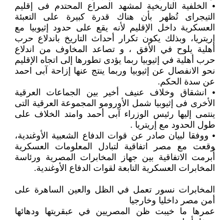
• الخلفية التاريخية لمشهد الصراع المحتدم فى إقليم
التيجراى تُظهر بأن هناك قدرة كبيرة على التعبئة
العسكرية داخل الإقليم لأنه يقع على حدود إثيوبيا مع
إريتريا، وبذلك يكون تكرار أحداث التاريخ باندلاع حرب
أهلية يلوح في الأفق ، و تصاعد المخاوف من اندلاع
حرب أهلية في إثيوبيا ربما يؤدى تطورها إلى اتجاه الإقليم
نحو الانفصال عن إثيوبيا وربما ينتج عنها إزاحة آبى احمد
عن سدة الحكم.
• انشقاق وخلاف عنيف أخير بين الجماعات العرقية
الأخرى فى إثيوبيا شمل الأورومو المجموعة العرقية التى
ينتمى إليها رئيس الوزراء آبى أحمد وامتد الخلاف على
طول الحدود مع إريتريا .
• ووفقا لبيان صادر عن قوات الدفاع الشعبية الأوغندية،
وقعت مع مصر اتفاقية لتبادل المعلومات العسكرية
أُبرمت الاتفاقية بين جهاز المخابرات المصرية ورئاسة
المخابرات العسكرية التابعة لقوات الدفاع الأوغندية.
المخابرات نسور تعمل في الظل والعين الساهرة على
أمن مصر داخليا وخارجيا
عمرها ما خيبت ظن المصريين في عبقريتها ودهائها