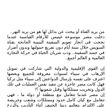
من يريد القناة أو يبحث عن بدائل لها هو من يريد النهر..
دخلت مصر موسوعة غينيس للأرقام القياسية عندما
نجحت فى انجاز تعويم السفينة البنمية الجانحة بقناة
السويس خلال ستة أيام دون تفريغ حمولتها وبدون أضرار
في جسد السفينة.. ودب شريان الحياة في حركة التجارة
العالمية و العالم أجمع..
إن القوى الإقليمية والدولية التي شاركت في تمويل
الإرهاب في سيناء لسنوات معروفة للجميع وبعضها
اعترف على نفسه بإرسال الدواعش إلى سيناء مثل تركيا
فهل كانت مصر عاجزة عن تنفيذ نفس العمليات في تلك
الدول وتخريب ممتلكاتها وقتل شعوبها ؟!
إن مصر عندما تتعامل مع منطقة أو دولة ما ، فهي
تتعامل مع كيان كامل حدود وممتلكات وشعب وحريصة
على الالتزام بتعاليم ديننا الحنيف أثناء التأديب والردع