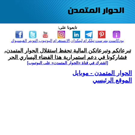
تابعونا على:
بودكاست
بنترست
تيلكرام
لينكدإن
الانستغرام
اليوتيوب
التويتر
الفيسبوك
تبرعاتكم وتبرعاتكن المالية تحفظ استقلال الحوار المتمدن،
فشاركونا في دعم استمرارية هذا الفضاء اليساري الحر
[اشترك في قناة ‫«الحوار المتمدن» على اليوتيوب]
الحوار المتمدن - موبايل
الموقع الرئيسي