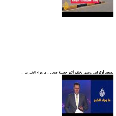
.. تصعيد أوكراني روسي يخلف أكبر حصيلة ضحايا.. ما وراء الخبر ينا