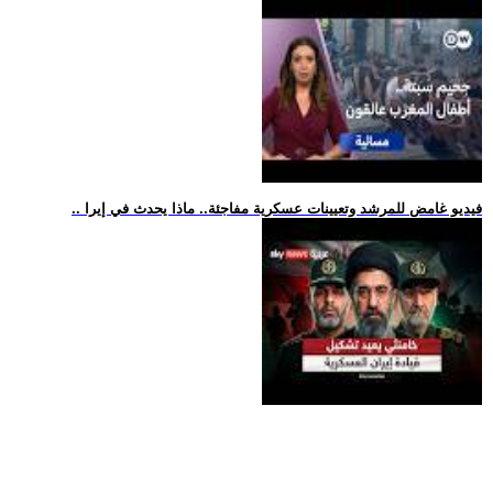
.. فيديو غامض للمرشد وتعيينات عسكرية مفاجئة.. ماذا يحدث في إيرا