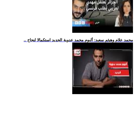
.. محمد علام وهيثم سعيد: ألبوم محمد عدوية الجديد استكمالا لنجاح