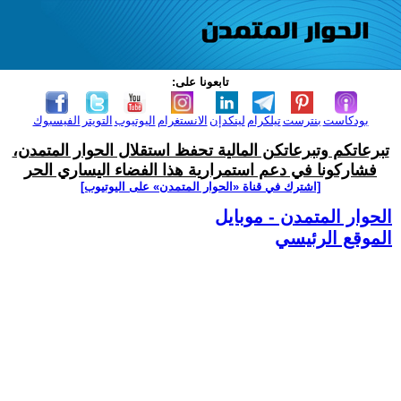
تابعونا على:
بودكاست
بنترست
تيلكرام
لينكدإن
الانستغرام
اليوتيوب
التويتر
الفيسبوك
تبرعاتكم وتبرعاتكن المالية تحفظ استقلال الحوار المتمدن،
فشاركونا في دعم استمرارية هذا الفضاء اليساري الحر
[اشترك في قناة ‫«الحوار المتمدن» على اليوتيوب]
الحوار المتمدن - موبايل
الموقع الرئيسي