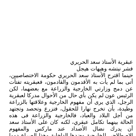
عبقرية الأستاذ سعد الحريري
فشر نيتشه وهيهات هيجل
حينما اقترح الأستاذ سعد الحريري حكومة الاختصاصيين،
أتى بما لم يأت به الأقدمون والقادمون، فعبقريته تفتأت
عن دمج وزارتي الخارجية والزراعة مع بعضهما، لكن
الرئيس عون لم يكن بأي حال من الأحوال مدركا لعبقرية
الرجل، الذي يرى أن مفهوم الخارجية وعلاقتها بالزراعة
وطيدة، بأن تخرج نهارا للحقول، فتزرع وتحصد وتجتهد
من أجل البلاد والعباد، فالخارجية والزراعة فى هذه
الحالة بينهما تكامل عبقري، لكنه كان على الأستاذ سعد
أن يدرك نضال الأضداد عند ماركس والمفهوم
الاصطلاحي للخارجية وضدها الداخلية وهذا الصراع دوما