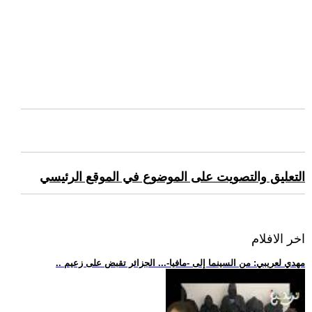
التعليق والتصويت على الموضوع في الموقع الرئيسي
اخر الافلام
.. مهدي لعريبي: من السينما إلى -مافيا-... الجزائر تقبض على زعيم