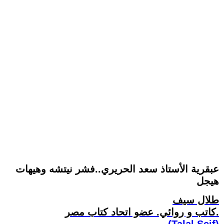
عبقرية الأستاذ سعد الحريري..فشر نيتشه وهيهات
هيجل
طلال سيف
كاتب و روائي. عضو اتحاد كتاب مصر.
(Talal Seif)