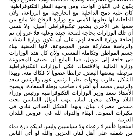
يكون فى الكيان الواحد، ومن وجهة النظر التكنوقراطية،
كان عليه دمج الداخلية مع الخارجية مع الرزاعة، ولأن
الداخلية لها تعاونها الأمني مع وزارة الدفاع فلا مانع من
ضمها هي الأخرى بضمير تيكنوقراطي أصيل، ولا ننسى
أن تلك الوزارات بحاجة لصحة جيدة وعليه فلا غرو إن تم
إضافة وزارة الصحة لهم، على أن تكون وزارة الشباب
والرياضة مشاركة ضمن المجموعة، لأنها المعنية ببناء
جسم المواطن وتكامله النفسي، ولأن كل هذه الوزارات
فى حاجة إلى تمويل، فما المانع أن نضيف للمجموعة
وزارة المالية والاقتصاد. فكل الوزارات التكنوقراطية
مرتبطة ببعضها البعض. ترابطا عضويا لا فكاك منه، وبهذا
الشكل تتقارب وجهات نظر الرئيس عون والرئيس سعد
والرئيس محمد أبو أشرف صاحب بوظة السعادة، ويصبح
الأستاذ سعد وزير الوزارات التكنوقراطية ورئيس وزراء
البلاد وحاكم مخزن لبنان لنهب أموال اللبنانيين تحت
مسمى مصرف لبنان. وبهذا الشكل الحداثي ننادي فى
مكبرات الصوت: البقاء والدوام لله فى عروس البلدان
العربية
استحوا فأنتم لا زعماء ولا سياسيين وليس لديكم ذرة دماء
من شفقة على أهل لبنان الحزين والله لو أتى الناس