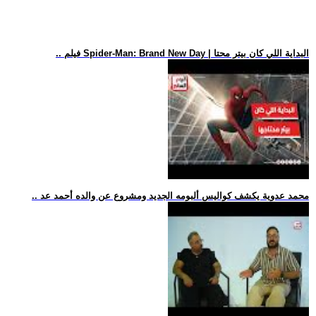
.. فيلم Spider-Man: Brand New Day | البداية اللي كان بيتر محتا
.. محمد عدوية يكشف كواليس ألبومه الجديد ومشروع عن والده أحمد عد