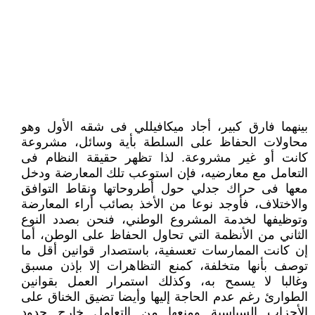
بينهما فارق كبير، أجاد ميكافيللي فى شقه الأول وهو
محاولات الحفاظ على السلطة بأية وسائل، مشروعة
كانت أو غير مشروعة. لذا تظهر حقيقة النظام فى
التعامل مع معارضيه، فإن استوعب تلك المعارضة ودخل
معها فى حراك جدلي حول أطروحاتها ونقاط التوافق
والاختلاف، فأوجد نوعا من الأخذ بصائب أراء المعارضة
وتوظيفها لخدمة المشروع الوطني، فنحن بصدد النوع
الثاني من الأنظمة التي تحاول الحفاظ على الوطن، أما
إن كانت الممارسات تعسفية، باستصدار قوانين أقل ما
توصف بأنها متخلفة، كمنع التظاهرات إلا بإذن مسبق
وغالبا لا يسمح به، وكذلك استمرار العمل بقوانين
الطوارئ رغم عدم الحاجة إليها وأيضا تضيق الخناق على
الأحزاب السياسية ومنعها من التعامل خارج حدود