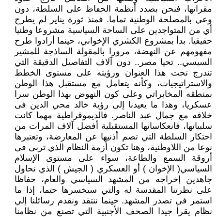
مقراتها، فنحن بصدد أنظمة الحفاظ على السلطة، دون
وعي بالمصلحة الوطنية تماما. فمنذ ثورة يناير لم يطرح
أي من المتواجدين على الساحة السياسية مشروعا وطنيا
حقيقيا. بدأ بمشروع الكشري الإخواني، حينما أرادوا طرح
مفهومهم عن النهضة، مرورا بالمقولة الساذجة للمشير
السيسي.. تحيا مصر.. دون آلاف التفاصيل الدقيقة التي
تندرج تحت هذا العنوان ورؤيته على مستوى الخطط
والاستراتيجيات، وكأنه يتعامل مع مستقبل هذا الوطن
بمنطقه المخابراتي وعلى كون النهوض بهذا الوطن سرا
عسكريا، وهذا ما يعيدنا إلى رؤية خالد محي الدين فى
خلافه مع جمال عبد الناصر. فالديموقراطية مهما كانت
سلبياتها، فانعكاساتها المستقبلية أفضل آلاف المرات من
احتكار السلطة التي تصم أذنيها عن المعارضة، وتعتبرها
نوعا من اللاوطنية، وهنا تكون أزمة النظام الذي تربى فى
أروقة السمع والطاعة، سواء على مستوى الإسلام
السياسي( الإخوان ) أو العسكري ( الجيش ) الذي نحاول
جاهدين إخراجه من المشهد السياسي والعام، حفاظا
على نظرتنا المقدسة له والتي سيخسرها حتما، إذا ما
استمر فى تصدر المشهد. حينما ننتقد ونقدم رسائلنا إلي
نظام يقرأ جيدا الصحف الأجنبية التي تصنع من نظامنا