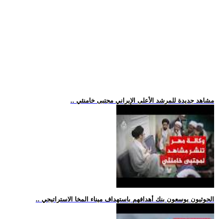
.. مشاهد جديدة للمرشد الأعلى الإيراني مجتبى خامنئي
.. الحوثيون يوسعون بنك أهدافهم باستهداف ميناء المخا الاستراتيجي