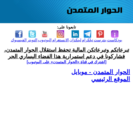
تابعونا على:
بودكاست
بنترست
تيلكرام
لينكدإن
الانستغرام
اليوتيوب
التويتر
الفيسبوك
تبرعاتكم وتبرعاتكن المالية تحفظ استقلال الحوار المتمدن،
فشاركونا في دعم استمرارية هذا الفضاء اليساري الحر
[اشترك في قناة ‫«الحوار المتمدن» على اليوتيوب]
الحوار المتمدن - موبايل
الموقع الرئيسي