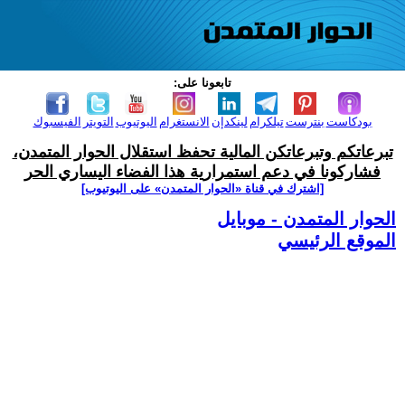
تابعونا على:
بودكاست
بنترست
تيلكرام
لينكدإن
الانستغرام
اليوتيوب
التويتر
الفيسبوك
تبرعاتكم وتبرعاتكن المالية تحفظ استقلال الحوار المتمدن،
فشاركونا في دعم استمرارية هذا الفضاء اليساري الحر
[اشترك في قناة ‫«الحوار المتمدن» على اليوتيوب]
الحوار المتمدن - موبايل
الموقع الرئيسي