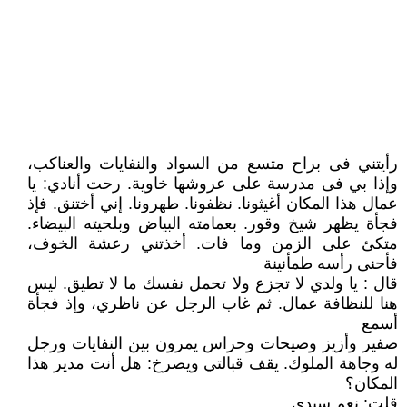
رأيتني فى براح متسع من السواد والنفايات والعناكب،
وإذا بي فى مدرسة على عروشها خاوية. رحت أنادي: يا
عمال هذا المكان أغيثونا. نظفونا. طهرونا. إني أختنق. فإذ
فجأة يظهر شيخ وقور. بعمامته البياض وبلحيته البيضاء.
متكئ على الزمن وما فات. أخذتني رعشة الخوف،
فأحنى رأسه طمأنينة
قال : يا ولدي لا تجزع ولا تحمل نفسك ما لا تطيق. ليس
هنا للنظافة عمال. ثم غاب الرجل عن ناظري، وإذ فجأة
أسمع
صفير وأزيز وصيحات وحراس يمرون بين النفايات ورجل
له وجاهة الملوك. يقف قبالتي ويصرخ: هل أنت مدير هذا
المكان؟
قلت: نعم سيدي