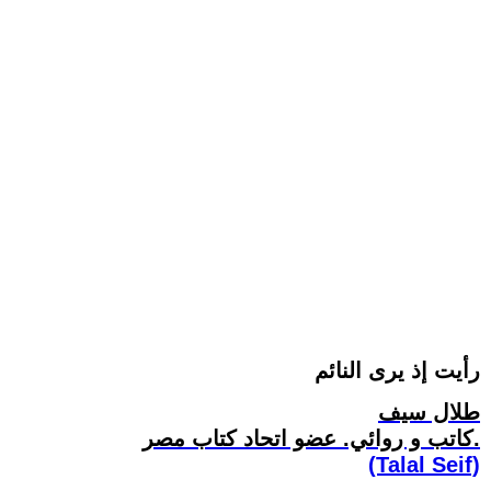
رأيت إذ يرى النائم
طلال سيف
كاتب و روائي. عضو اتحاد كتاب مصر.
(Talal Seif)