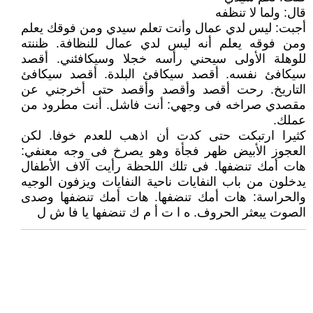
قال: ولما لا تنظفه
أجبت: ليس لدي عمال وأنت تعلم سيدي ومن فوقك يعلم
ومن فوقه يعلم أنه ليس لدي عمال للنظافة. ظننته
للوهلة الأولى سيحني رأسه خجلا وسيكافئني. أقصد
سيكافئ نفسه. أقصد سيكافئ البلدة. أقصد سيكافئ
التاريخ. رحت أقصد وأقصد وأقصد حتى أخرجني عن
مقصدي صراخه فى وجهي: أنت فاشل. أنت مطرود من
عملك.
كثيرا ارتبكت حتى كدت أن اذهب للعدم خوفا. لكن
العجوز الأبيض ظهر فجأة وهو يصرخ فى وجه معنفي:
هات أمك تنضفها. فى تلك اللحظة رأيت آلاف الأطفال
يدخلون من باب النفايات ناحية النفايات ويزفون الوجيه
والحراسة: هات أمك تنضفها. هات أمك تنضفها وصدى
الصوت يبعثر الحروف. ه ا ت أ م ك تنضفها يا فا ش ل