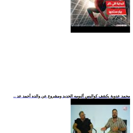
.. محمد عدوية يكشف كواليس ألبومه الجديد ومشروع عن والده أحمد عد