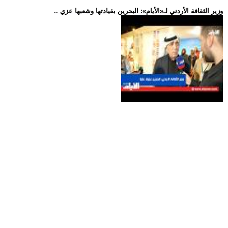
.. وزير الثقافة الأردني لـ«الأيام»: البحرين بقيادتها وشعبها عزي