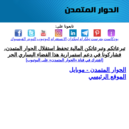
تابعونا على:
بودكاست
بنترست
تيلكرام
لينكدإن
الانستغرام
اليوتيوب
التويتر
الفيسبوك
تبرعاتكم وتبرعاتكن المالية تحفظ استقلال الحوار المتمدن،
فشاركونا في دعم استمرارية هذا الفضاء اليساري الحر
[اشترك في قناة ‫«الحوار المتمدن» على اليوتيوب]
الحوار المتمدن - موبايل
الموقع الرئيسي