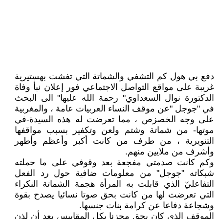
دفع بي هول كم التشفي والشماتة التي تفشت بهستيرية
غريبة على مواقع التواصل الاجتماعي فور إعلان نبأ وفاة
الدكتورة نوال السعداوي" رحمة الله عليها" الى البحث
في "جوجل "عن موقف النساء العربيات عامة ، والمغربية
على وجه الخصزص ، مما تعرضت له هذه السيدة-في
موتها- من شماتة وشتم ولعن وتكفير بسبب مواقفها
التنويرية ، من طرف من كانت أكبر وأعظم وأطهر
وأشرف من ملايين منهم.
وكم كانت صدمتي مفجعة بعد وقوفي على ما حملته
شبكاته "جوجل" من معلومات ضافية حول رد الفعل
التفاعليّ الذي قابلت به المرأة هجمة الشماتة النكراء
التي تعرضت لها من كانت بحق صوتا نسائيا يصدح بقوة
وشجاعة دفاعا عن كرامة بنات جنسها.
الموقف الذي كان بحق محزنا بكل المقاييس بعد أن لذن