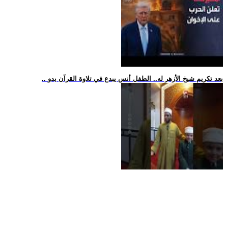
.. بعد تكريم شيخ الأزهر له.. الطفل أنس يبدع في تلاوة القرآن بدو