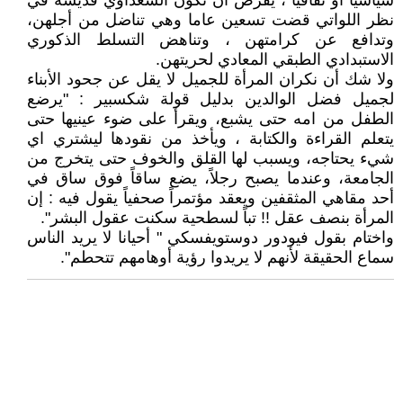
سياسيا أو ثقافيا ، يفرض أن تكون السعداوي قديسة في
نظر اللواتي قضت تسعين عاما وهي تناضل من أجلهن،
وتدافع عن كرامتهن ، وتناهض التسلط الذكوري
الاستبدادي الطبقي المعادي لحريتهن.
ولا شك أن نكران المرأة للجميل لا يقل عن جحود الأبناء
لجميل فضل الوالدين بدليل قولة شكسبير : "يرضع
الطفل من امه حتى يشبع، ويقرأ على ضوء عينيها حتى
يتعلم القراءة والكتابة ، ويأخذ من نقودها ليشتري اي
شيء يحتاجه، ويسبب لها القلق والخوف حتى يتخرج من
الجامعة، وعندما يصبح رجلاً، يضع ساقاً فوق ساق في
أحد مقاهي المثقفين ويعقد مؤتمراً صحفياً يقول فيه : إن
المرأة بنصف عقل !! تباً لسطحية سكنت عقول البشر".
واختام بقول فيودور دوستويفسكي " أحيانا لا يريد الناس
سماع الحقيقة لأنهم لا يريدوا رؤية أوهامهم تتحطم".