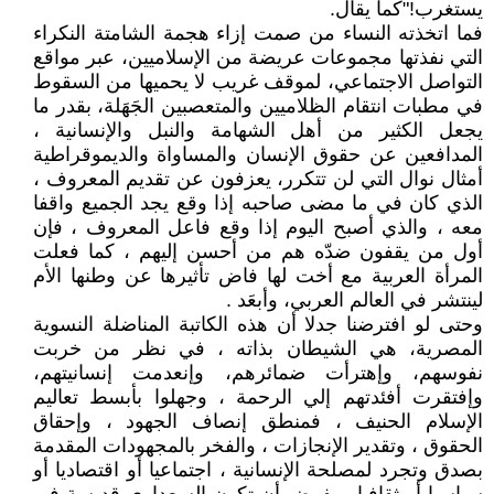
يستغرب!"كما يقال.
فما اتخذته النساء من صمت إزاء هجمة الشامتة النكراء
التي نفذتها مجموعات عريضة من الإسلاميين، عبر مواقع
التواصل الاجتماعي، لموقف غريب لا يحميها من السقوط
في مطبات انتقام الظلاميين والمتعصبين الجَهَلة، بقدر ما
يجعل الكثير من أهل الشهامة والنبل والإنسانية ،
المدافعين عن حقوق الإنسان والمساواة والديموقراطية
أمثال نوال التي لن تتكرر، يعزفون عن تقديم المعروف ،
الذي كان في ما مضى صاحبه إذا وقع يجد الجميع واقفا
معه ، والذي أصبح اليوم إذا وقع فاعل المعروف ، فإن
أول من يقفون ضدّه هم من أحسن إليهم ، كما فعلت
المرأة العربية مع أخت لها فاض تأثيرها عن وطنها الأم
لينتشر في العالم العربي، وأبعَد .
وحتى لو افترضنا جدلا أن هذه الكاتبة المناضلة النسوية
المصرية، هي الشيطان بذاته ، في نظر من خربت
نفوسهم، وإهترأت ضمائرهم، وإنعدمت إنسانيتهم،
وإفتقرت أفئدتهم إلي الرحمة ، وجهلوا بأبسط تعاليم
الإسلام الحنيف ، فمنطق إنصاف الجهود ، وإحقاق
الحقوق ، وتقدير الإنجازات ، والفخر بالمجهودات المقدمة
بصدق وتجرد لمصلحة الإنسانية ، اجتماعيا أو اقتصاديا أو