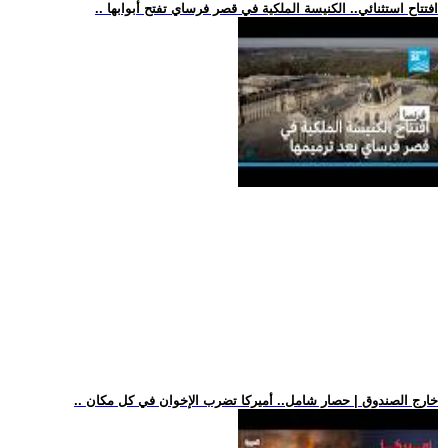
.. افتتاح استثنائي.. الكنيسة الملكية في قصر فرساي تفتح أبوابها
.. خارج الصندوق | حصار شامل.. أميركا تضرب الإخوان في كل مكان