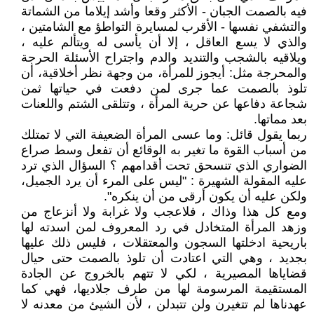
فيه بالصمت الجبان - الأكثر وقعا وأشد إيلاما من الشماتة
والتشفي نفسها - الأقرب لمسايرة التواطؤ مع الشامتين ،
والذي لا يسع العاقل ، إلا أن يأسى له ويتألم عليه ،
ويلاقيه بالشجب والتنديد والدم واجتراح الأسئلة الحرجة
والمحرجة مثل: أيجوز للمرأة، من وجهة نظر أخلاقية، أن
تلوذ بالصمت عما جرى لمن دفعت في حياتها ثمن
شجاعة دفاعها عن حرية المرأة ، وتتلقى الشتم واللعنات
بعد مماتها.
ربما يقول قائل: وما عسى المرأة الضعيفة التي لا تمتلك
من أسباب القوة ما تغير به الوقائع أن تفعل وسط صراع
الضواري الذي تنسحق تحت أقدامهم ؟ السؤال الذي ترد
عليه المقولة الشهيرة : "ليس على المرء أن يرد الجميل،
ولكن عليه أن يكون أرقى من أن ينكره".
ومع كل هذا وذاك ، فلاعجب ولا غرابة ولا أنزعاج من
وزهد المرأة المتخادل في رد المعروف لمن اسدته لها
باريحية ادخلتها السجون والمعتقلات ، فليس ذلك عليها
بجديد ، وهي التي اعتادت أن تلوذ بالصمت حتى حيال
قضاياها المصيرية ، لكي لا تتهم بالخروج عن الجادة
المستقيمة المرسومة لها من طرف جلاديها، فهي كما
عهدناها لم تتغيرن ولن تتبدلن ، لأن الشيئ من معدنه لا