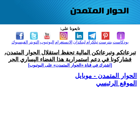
تابعونا على:
بودكاست
بنترست
تيلكرام
لينكدإن
الانستغرام
اليوتيوب
التويتر
الفيسبوك
تبرعاتكم وتبرعاتكن المالية تحفظ استقلال الحوار المتمدن،
فشاركونا في دعم استمرارية هذا الفضاء اليساري الحر
[اشترك في قناة ‫«الحوار المتمدن» على اليوتيوب]
الحوار المتمدن - موبايل
الموقع الرئيسي