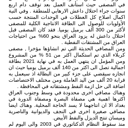
في المصفى حيث استأنف العمل بعد توقف دام اربع
سنوات جراء احتلال داعش الارهابي للمنطقة . وفي النية
اكمال اصلاح كل العطلات في الوحدات المنتجة حسب
الأولويات للوصول الى الطاقة الانتاجية الكلية للمصفى
لأكثر من 300 ألف برميل يوميا. فقد كان المصفى قبل
احتلال داعش له يزود العراق بنحو 60% من احتياجات
العراق من المشتقات النفطية .
ومن المصافي الحديثة التي تم انشاؤها مؤخرا , مصفى
كربلاء الذي تم استكمال اكثر من 51 % من المشروع
ومن المؤمل ان ينتهي العمل به في نهاية 2021 بطاقة
اجمالية تصل الى اكثر من 140 ألف برميل يوميا حيث ان
انجازه سيقضي على جزء كبير من البطالة اذ سيعمل به
قرابة 20 ألف من اليد العاملة ومن مختلف الاختصاصات
اضافة الى حل ازمة النفط ومشتقاته في المحافظة .
وهناك مصافي اخرى محدودة في وسط وجنوب العراق
اكثرها اهمية هي مصفاة البصرة ومصفاة الدورة في
بغداد الا ان انتاجهما لا يسد الحاجة المحلية. وهناك ايضا
مصافي صغيرة اخرى في النجف والديوانية والناصرية
وميسان تنتج الديزل والنفط الأبيض.
منذ سقوط النظام الدكتاتوري في 2003 والى اليوم لم