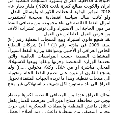
احتياجاته الداخلية. العراق يستورد المنتجات النفطية من
ايران والكويت بمبالغ كبيرة بلغت (920 ) مليار دينار عام
2018 لتوفير الوقود لمحطات الكهرباء ولوسائل النقل .
ولو كانت هناك سياسة اقتصادية صحيحة لاستثمرت
اموال النفط الفائضة في بناء مجموعة من مصافي النفط
من دون الحاجة الى الاستيراد والى توفير عشرات الالاف
من فرص العمل للعاطلين عن العمل .
لقد شجع قانون استيراد وبيع المنتجات النفطية رقم ( 9)
لسنة 2006 في مادته رقم (1) / أ (( شركات القطاع
الخاص العراقي او الأجنبي وبموافقة وزارة النفط استيراد
المشتقات النفطية حسب المواصفات العالمية والتي
تحددها الوزارة المختصة وخزنها ونقلها وبيعها للاستهلاك
المحلي مباشرة او من خلال وكلاء مخولين .....)) ولم
يشجع القانون او غيره على تصنيع النفط الخام وتحويله
الى منتجات نفطية. وهذا ما تريده الجهات المتنفذة تحويل
العراق الى بلد مستورد لكل شيء بلد استهلاكي غير منتج
.
يمتلك العراق عددا من المصافي النفطية اكبرها مصفاة
بيجي في محافظة صلاح الدين التي تعرضت للدمار بفعل
احتلال داعش للمنطقة والعمليات العسكرية التي جرت
لتحرير المصفى من سيطرة داعش , وتم اصلاح العطل