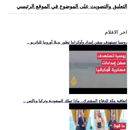
التعليق والتصويت على الموضوع في الموقع الرئيسي
اخر الافلام
.. روسيا تستهدف سفن إمداد وأوكرانيا تطور بديلا أوروبيا للباتريو
.. اتفاقية مكة للدفاع المشترك.. ماذا تملك السعودية وتركيا وباكس