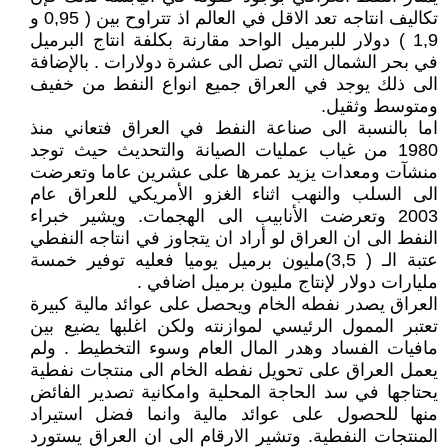
تكاليف انتاجه تعد الاقل في العالم اذ تتراوح بين ( 0,95 و
1,9 ) دولار للبرميل الواحد مقارنة بكلفة انتاج البرميل
في بحر الشمال التي تصل الى عشرة دولارات . بالإضافة
الى ذلك يوجد في العراق جميع انواع النفط من خفيف
ومتوسط وثقيل.
اما بالنسبة الى صناعة النفط في العراق فتعاني منذ
1980 من غياب عمليات الصيانة والتحديث حيث توجد
منشآت ومعدات يزيد عمرها على عشرين عاما وتعرضت
الى السلب والنهب اثناء الغزو الأمريكي للعراق عام
2003 وتعرضت الأنابيب الى الهجمات. ويشير خبراء
النفط الى ان العراق لو أراد ان يتجاوز في انتاجه النفطي
عتبة الـ ( 3,5)مليون برميل يوميا فعليه توفير خمسة
مليارات دولار لإنتاج مليون برميل اضافي .
العراق يصدر نفطه الخام ويحصل على عوائد مالية كبيرة
تعتبر الممول الرئيسي لموازنته ولكن اغلبها يضيع بين
مافيات الفساد وهدر المال العام وسوء التخطيط . ولم
يعمل العراق على تحويل نفطه الخام الى منتجات نفطية
يحتاجها في سد الحاجة المحلية وامكانية تصدير الفائض
منها للحصول على عوائد مالية وانما فضل استيراد
المنتجات النفطية. وتشير الارقام الى ان العراق يستورد