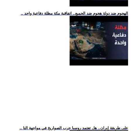
.. الهجوم ضد دولة هجوم ضد الجميع.. اتفاقية مكة مظلة دفاعية واحد
.. على طريقة إيران.. هل تعتمد روسيا حرب الصواريخ في مواجهة النا