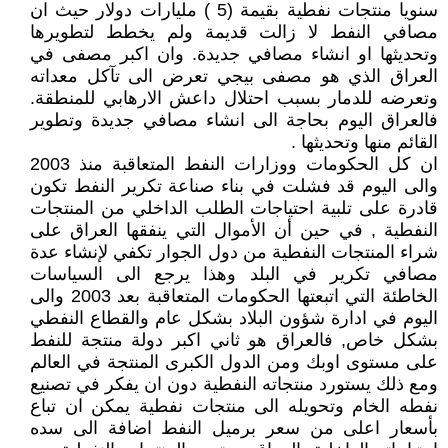
سنويا منتجات نفطية بقيمة (5 ) مليارات دولار حيث ان
مصافي النفط لا زالت قديمة ولم يخطط لتطويرها
وتحديثها او انشاء مصافي جديدة. وان اكبر مصفى في
العراق الذي هو مصفى بيجي تعرض الى تآكل معداته
وتعرضه للدمار بسبب احتلال داعش الارهابي للمنطقة.
فالعراق اليوم بحاجة الى انشاء مصافي جديدة وتطوير
القائم منها وتحديثها .
ان كل الحكومات ووزارات النفط المتعاقبة منذ 2003
والى اليوم قد فشلت في بناء صناعة تكرير النفط تكون
قادرة على تلبية احتياجات الطلب الداخلي من المنتجات
النفطية , في حين أن الأموال التي ينفقها العراق على
شراء المنتجات النفطية من دول الجوار تكفي لإنشاء عدة
مصافي تكرير في البلد وهذا يرجع الى السياسات
الخاطئة التي اتبعتها الحكومات المتعاقبة بعد 2003 والى
اليوم في ادارة شؤون البلاد بشكل عام والقطاع النفطي
بشكل خاص, فالعراق هو ثاني اكبر دولة منتجة للنفط
على مستوى اوبك ومن الدول الكبرى المنتجة في العالم
ومع ذلك يستورد منتجاته النفطية دون ان يفكر في تصنيع
نفطه الخام وتحويله الى منتجات نفطية يمكن ان تباع
بأسعار اعلى من سعر برميل النفط اضافة الى سده