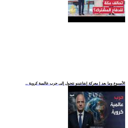
.. الأسبوع وما بعد | معركة إنفانتينو تتحول إلى حرب عالمية كروية