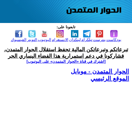
تابعونا على:
بودكاست
بنترست
تيلكرام
لينكدإن
الانستغرام
اليوتيوب
التويتر
الفيسبوك
تبرعاتكم وتبرعاتكن المالية تحفظ استقلال الحوار المتمدن،
فشاركونا في دعم استمرارية هذا الفضاء اليساري الحر
[اشترك في قناة ‫«الحوار المتمدن» على اليوتيوب]
الحوار المتمدن - موبايل
الموقع الرئيسي