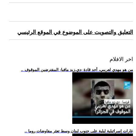
التعليق والتصويت على الموضوع في الموقع الرئيسي
اخر الافلام
.. من هو مهدي لعريبي، أحد قادة -دي.زيد مافيا- المفترضين الموقوف
.. غارات إسرائيلية ليلية على جنوب لبنان وسط تعثر مفاوضات روما