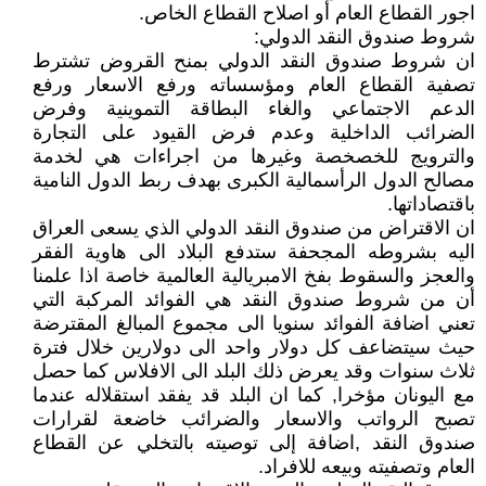
اجور القطاع العام أو اصلاح القطاع الخاص.
شروط صندوق النقد الدولي:
ان شروط صندوق النقد الدولي بمنح القروض تشترط
تصفية القطاع العام ومؤسساته ورفع الاسعار ورفع
الدعم الاجتماعي والغاء البطاقة التموينية وفرض
الضرائب الداخلية وعدم فرض القيود على التجارة
والترويج للخصخصة وغيرها من اجراءات هي لخدمة
مصالح الدول الرأسمالية الكبرى بهدف ربط الدول النامية
باقتصاداتها.
ان الاقتراض من صندوق النقد الدولي الذي يسعى العراق
اليه بشروطه المجحفة ستدفع البلاد الى هاوية الفقر
والعجز والسقوط بفخ الامبريالية العالمية خاصة اذا علمنا
أن من شروط صندوق النقد هي الفوائد المركبة التي
تعني اضافة الفوائد سنويا الى مجموع المبالغ المقترضة
حيث سيتضاعف كل دولار واحد الى دولارين خلال فترة
ثلاث سنوات وقد يعرض ذلك البلد الى الافلاس كما حصل
مع اليونان مؤخرا, كما ان البلد قد يفقد استقلاله عندما
تصبح الرواتب والاسعار والضرائب خاضعة لقرارات
صندوق النقد ,اضافة إلى توصيته بالتخلي عن القطاع
العام وتصفيته وبيعه للافراد.