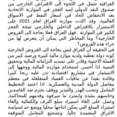
العراقية تتمثل في اللجوء الى الاقتراض الخارجي من
صندوق النقد الدولي لسد العجز في الموازنة الاتحادية
بعد الانخفاض الحاد في اسعار النفط في الاسواق
العالمية. وقد اكدت موازنة العراق لعام 2021 على
الاستمرار بالاقتراض الداخلي والخارجي نتيجة العجز
الكبير في الموازنة , فهل العراق فعلا بحاجة الى القروض
الخارجية؟ وما المخاطر التي يمكن أن يتعرض لها من
جراء هذه القروض؟
في الحقيقة أن العراق ليس بحاجة الى القروض الخارجية
كونه دولة نفطية ولديه موارد مالية كبيرة ورصيد كبير من
العملة الاجنبية وقادر على تسديد التزاماته المالية وتحقيق
التنمية اذا أحسن استخدام موارده المالية ووجهها إلى
الاستثمار في مشاريع اقتصادية تدر عليه ربحا كبيرا
وفائدة بعيدا عن مافيات الفساد المتغلغلة في معظم
مفاصل الدولة المدنية والعسكرية. اذا اعتمد التخطيط
الشامل وتجنب الهدر والتبذير ووقف بحزم ضد الفاسدين
وحاسبهم بشدة واسترد ما سرقوه وقدمهم للمحاكمة,
وعمل على الغاء استيراد سلع الترف والكمالية والغاء
استيراد السلع التي يمكن انتاجها محليا ووضع حد لسياسة
الاغراق المعتمدة حاليا, وتشجيع المعامل المتوقفة