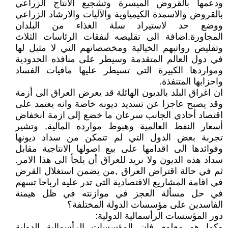
ودعمها بالقروض الميسرة وتشجيع الانتاج الزراعي
بالقروض والاسمدة الكيمياوية والآليات والارشاد الزراعي
ووضع حد لاستيراد سلة الغذاء من البلدان
المجاورة.اضافة الى تقليصه لنفقات الرئاسات الثلاث
وتقليص رواتبهم الخيالية ومخصصاتهم التي لا مثيل لها
في دول العالم المتقدمة وسيطر على منافذه الحدودية
ومواردها الكبيرة التي تسيطر عليها مافيات الفساد
واحزابها المتنفذة.
ان اغراق البلد بالديون الهائلة قد يعرض العراق الى أزمة
وقد يصبح عاجزا عن تسديد ديونه خاصة وانه يعتمد على
اقتصاد أحادي الجانب سرعان ما خضع إلى ازمة انخفاض
أسعار النفط العالمية وهبوط موارده المالية, وتشير
تجربة بعض الدول التي لم تتمكن من سداد ديونها
وفوائدها الى اقدامها على بيع اصولها الانتاجية مقابل
سداد هذه الديون ولا نريد للعراق أن يلجأ الى هذا الامر.
ثم في حالة اقتراض العراق ,من يضمن استغلال القرض
في اقامة المشاريع الاقتصادية التي تدر عليه ارباحا تسهم
في حل مسألة العجز في موازنته في ظل هيمنة
الفاسدين على مؤسسات الدولة المختلفة؟
دور المؤسسات الرأسمالية الدولية:
وكما هو معلوم فان المؤسسات الرأسمالية الدولية