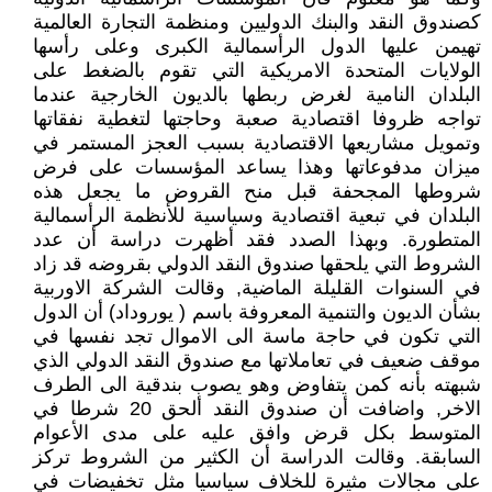
كصندوق النقد والبنك الدوليين ومنظمة التجارة العالمية
تهيمن عليها الدول الرأسمالية الكبرى وعلى رأسها
الولايات المتحدة الامريكية التي تقوم بالضغط على
البلدان النامية لغرض ربطها بالديون الخارجية عندما
تواجه ظروفا اقتصادية صعبة وحاجتها لتغطية نفقاتها
وتمويل مشاريعها الاقتصادية بسبب العجز المستمر في
ميزان مدفوعاتها وهذا يساعد المؤسسات على فرض
شروطها المجحفة قبل منح القروض ما يجعل هذه
البلدان في تبعية اقتصادية وسياسية للأنظمة الرأسمالية
المتطورة. وبهذا الصدد فقد أظهرت دراسة أن عدد
الشروط التي يلحقها صندوق النقد الدولي بقروضه قد زاد
في السنوات القليلة الماضية, وقالت الشركة الاوربية
بشأن الديون والتنمية المعروفة باسم ( يوروداد) أن الدول
التي تكون في حاجة ماسة الى الاموال تجد نفسها في
موقف ضعيف في تعاملاتها مع صندوق النقد الدولي الذي
شبهته بأنه كمن يتفاوض وهو يصوب بندقية الى الطرف
الاخر, واضافت أن صندوق النقد ألحق 20 شرطا في
المتوسط بكل قرض وافق عليه على مدى الأعوام
السابقة. وقالت الدراسة أن الكثير من الشروط تركز
على مجالات مثيرة للخلاف سياسيا مثل تخفيضات في