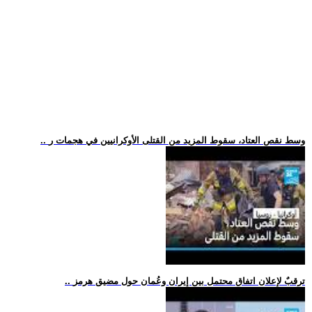
.. وسط نقص العتاد، سقوط المزيد من القتلى الأوكرانيين في هجمات ر
.. ترقبٌ لإعلان اتفاق محتمل بين إيران وعُمان حول مضيق هرمز