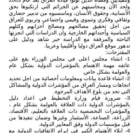
وتنفيذيين وقضاة الذين تولوا قيادة العراق بعد عام 2003
ولحد الآن ومحاسبتهم عن الجرائم التي ارتكبوها بحق
الأنسانية، وحقوق الأنسان، وماسسبوه من تدمير حضاري
وثقافي وفكري وتنموي وقيمي واجتماعي وتربوي للعراق
من اجل تحقيق مصالحهم ومصالح أحزابهم وكتلهم
السياسية وأجنداتهم الخارجية وان الدراسات التي انجزتها
الباحثة والمرفقة مع الدراسة خير شاهد ودليل على
تدهور موقع العراق دوليا وأقليميا وعربيا.
المقترحات:
1- انشاء مجلس اعلى في مجلس الوزراء يقع على
عاتقه مهمة الاهتمام بالمؤشرات الدولية بشكل عام
والعولمة بشكل خاص.
2- انشاء قاعدة بيانات ومعلومات أحصائية من اجل تحديد
اتجاهات ومسار العراق من المؤشرات الدولية والمشاكل
التي تحد من بلوغ الأهداف المرجوة.
3- ضرورة قيام وزارة التخطيط في اعداد دليل
بالمؤشرات الدولية ذات العلاقة بالعولمة بشكل عام ،
والمؤشرات التخصصية ذات العلاقة بالتعليم، الأقتصاد،
الزراعة، الصناعة، الأستثمار وغيرها وضمان تنفيذها من
قبل مؤسسات الدولة وفق المعايير الدولية.
4- ايلاء الأهتمام الكبير في ابرام الاتفاقيات الدولية مع