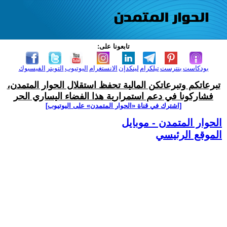
تابعونا على:
بودكاست
بنترست
تيلكرام
لينكدإن
الانستغرام
اليوتيوب
التويتر
الفيسبوك
تبرعاتكم وتبرعاتكن المالية تحفظ استقلال الحوار المتمدن،
فشاركونا في دعم استمرارية هذا الفضاء اليساري الحر
[اشترك في قناة ‫«الحوار المتمدن» على اليوتيوب]
الحوار المتمدن - موبايل
الموقع الرئيسي