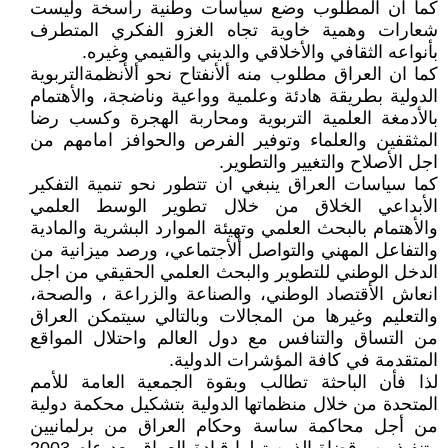
كما ان المطلوب وضع سياسات وطنية راسخة وليست
شعارات وهمية خاوية تجاه الغزو الفكري المتطرف
بأنواعه الثقافي والأخلاقي والديني والقيمي وغيره.
كما ان العراق مطلوب منه ألأنفتاح نحو ألأنظمةالتربوية
الدولية بطريقة هادئة وعلمية وواعية وناضجة، والأهتمام
بالأدمغة العلمية التربوية ومحاربة الهجرة وكسب رضا
المثقفين والعلماء وتوفير الفرص والحوافز امامهم من
اجل الأصلاح والتغيير والتطوير.
كما سياسات العراق ينبغي ان تتطور نحو تنمية التفكير
الأبداعي الخلاق من خلال تطوير الوسط العلمي
والأهتمام بالبحث العلمي وتهيئة الموارد البشرية والمادية
والتفاعل المهني والتواصل ألأجتماعي، ورصد ميزانية من
الدخل الوطني للتطوير والبحث العلمي الحقيقي من اجل
انعاش الأقتصاد الوطني، والصناعة والزراعة ، والصحة،
والتعليم وغيرها من المجالات وبالتالي سيتمكن العراق
من التساق والتنافس مع دول العالم واحتلال المواقع
المتقدمة في كافة المؤشرات الدولية.
لذا فأن الباحثة تطالب وبقوة الجمعية العامة للأمم
المتحدة من خلال منظماتها الدولية بتشكيل محكمة دولية
من أجل محاكمة ساسة وحكام العراق من برلمانيين