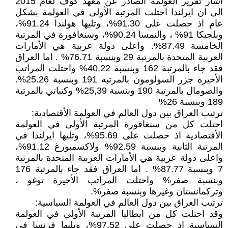
اشار تقرير العولمة الصادر عن معهد كوف لعام 2015
الى ان ايرلندا احتلت المرتبة الأولى في العولمة بشكل
عام اذ حصلت على 91.30%، وتليها هولندا 91.24%،
وبلجيكا 91% ، والنمسا 90.24%، وسنغافورة في المرتبة
الخامسة 87.49%. واعلى دولة عربية هي الأمارات
العربية المتحدة بالمرتبة 29 وبنسبة 76.71% . اما العراق
فقد جاء بالمرتبة 162 وبنسبة 40.22% واحتلت المراتب
الأخيرة جزر السولومون بالمرتبة 191 وبنسبة 25.26%.
والصومال بالمرتبة 190 وبنسبة 25,39% وكنباتي بالمرتبة
189 وبنسبة 26%
ترتيب العراق بين دول العالم في العولمة الأقتصادية:
احتلت كل من سنغافورة المرتبة الأولى في العولمة
الأقتصادية اذ حصلت على 95.69%، وتليها ايرلندا في
المرتبة الثانية وبنسبة 92.59% ولاكسمبورغ 91.12%،
واعلى دولة عربية هي الأمارات العربية المتحدة بالمرتبة
7 وبنسبة 87.77% . اما العراق فقد جاء بالمرتبة 176
وبنسبة صفر% واحتلت المراتب الأخيرة توغو ،
وتركمانستان وغيرها وبنسبة صفر%.
ترتيب العراق بين دول العالم في العولمة السياسية:
وقد احتلت كل من ايطاليا المرتبة الأولى في العولمة
السياسية اذ حصلت على 97.52%، وتليها فرنسا في