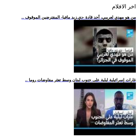
اخر الافلام
.. من هو مهدي لعريبي، أحد قادة -دي.زيد مافيا- المفترضين الموقوف
.. غارات إسرائيلية ليلية على جنوب لبنان وسط تعثر مفاوضات روما