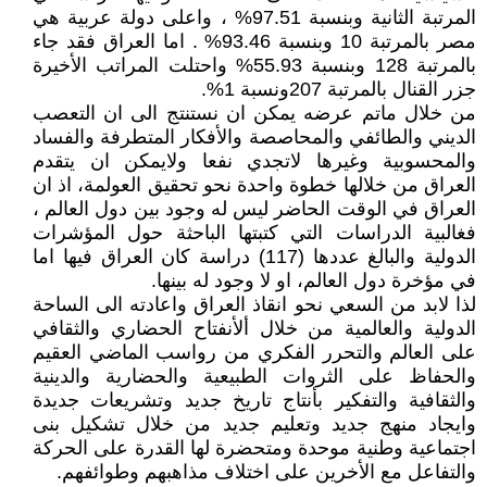
المرتبة الثانية وبنسبة 97.51% ، واعلى دولة عربية هي
مصر بالمرتبة 10 وبنسبة 93.46% . اما العراق فقد جاء
بالمرتبة 128 وبنسبة 55.93% واحتلت المراتب الأخيرة
جزر القنال بالمرتبة 207ونسبة 1%.
من خلال ماتم عرضه يمكن ان نستنتج الى ان التعصب
الديني والطائفي والمحاصصة والأفكار المتطرفة والفساد
والمحسوبية وغيرها لاتجدي نفعا ولايمكن ان يتقدم
العراق من خلالها خطوة واحدة نحو تحقيق العولمة، اذ ان
العراق في الوقت الحاضر ليس له وجود بين دول العالم ،
فغالبية الدراسات التي كتبتها الباحثة حول المؤشرات
الدولية والبالغ عددها (117) دراسة كان العراق فيها اما
في مؤخرة دول العالم، او لا وجود له بينها.
لذا لابد من السعي نحو انقاذ العراق واعادته الى الساحة
الدولية والعالمية من خلال ألأنفتاح الحضاري والثقافي
على العالم والتحرر الفكري من رواسب الماضي العقيم
والحفاظ على الثروات الطبيعية والحضارية والدينية
والثقافية والتفكير بأنتاج تاريخ جديد وتشريعات جديدة
وايجاد منهج جديد وتعليم جديد من خلال تشكيل بنى
اجتماعية وطنية موحدة ومتحضرة لها القدرة على الحركة
والتفاعل مع الأخرين على اختلاف مذاهبهم وطوائفهم.