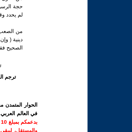
حجة الرسول
لم يحدد وق
من الصعب ع
دينية ( وإ
الصحيح فق
#
ترجم ال
الحوار المتمدن م
في العالم العربي
ب
والمستقل، ليبقى ص