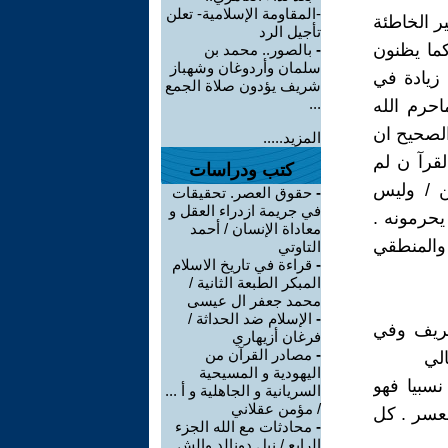
-المقاومة الإسلامية- تعلن
ر الخاطئة
تأجيل الرد
كما يظنون
-
بالصور.. محمد بن
سلمان وأردوغان وشهباز
 زيادة في
شريف يؤدون صلاة الجمع
...
احرم الله
الصحيح ان
المزيد.....
لقرآ ن لم
كتب ودراسات
ن / وليس
-
حقوق العصر. تحقيقات
في جريمة ازدراء العقل و
حرمونه .
معاداة الإنسان / أحمد
 والمنطقي
التاوتي
-
قراءة في تاريخ الاسلام
المبكر الطبعة الثانية /
محمد جعفر ال عيسى
-
الإسلام ضد الحداثة /
خريف وفي
فرغان أزيهاري
-
مصادر القرآن من
الي
اليهودية و المسيحية
سبيا فهو
السريانية و الجاهلية و أ ...
/ مؤمن عقلاني
العسر . كل
-
محادثات مع الله الجزء
الرابع / نيل دونالد والش