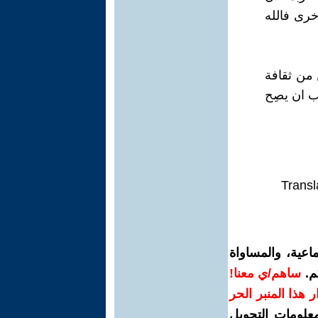
رى فالله
 من ثقافة
ب ان يصِح
Transl
اعية، والمساواة
م.
ساهم/ي معنا!
رار هذا المنبر الحر
معلومات التحويل