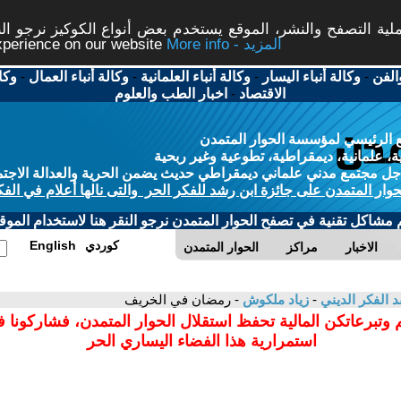
ة التصفح والنشر، الموقع يستخدم بعض أنواع الكوكيز نرجو النق
More info - المزيد
experience on our website
الفن
-
وكالة أنباء اليسار
-
وكالة أنباء العلمانية
-
وكالة أنباء العمال
-
وكا
الاقتصاد
-
اخبار الطب والعلوم
 الرئيسي لمؤسسة الحوار المتمدن
، علمانية، ديمقراطية، تطوعية وغير ربحية
ل مجتمع مدني علماني ديمقراطي حديث يضمن الحرية والعدالة الاجتم
حوار المتمدن على جائزة ابن رشد للفكر الحر والتى نالها أعلام في الفك
م مشاكل تقنية في تصفح الحوار المتمدن نرجو النقر هنا لاستخدام الموقع
كوردي
English
الاخبار
مراكز
الحوار المتمدن
د الفكر الديني
-
زياد ملكوش
- رمضان في الخريف
 وتبرعاتكن المالية تحفظ استقلال الحوار المتمدن، فشاركونا 
استمرارية هذا الفضاء اليساري الحر