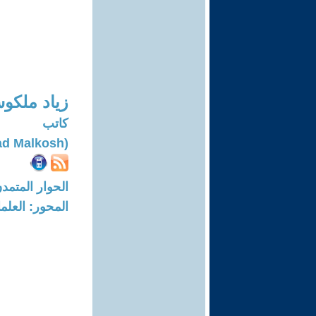
زياد ملكو
كاتب
(Ziyad Malkosh)
الحوار المتمدن-العدد: 6820 - 21
المحور: العلما