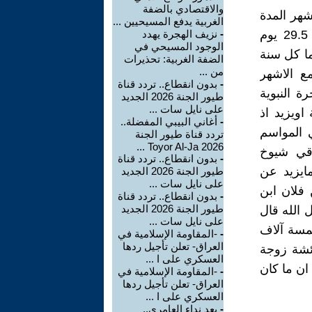
والاقتصادي بالضفة
شهر المدة
الغربية يدفع المسيحيين ...
التي يستغرقها القمر للدوران حول الارض دورة كاملة وهي تستغرق 29.5 يوم
-
نزيف الهجرة يهدد
الوجود المسيحي في
هر فالسنة القمرية تتاخر عن االسنة الفصلية 11 يوما كل سنة
الضفة الغربية: تحذيرات
من ...
ع الاشهر
-
بدون انقطاع.. تردد قناة
ة النبوية
طيور الجنة 2026 الجديد
على نايل سات ...
اويزيد اذ
-
أغاني البيبي المفضلة..
ي المواسم
تردد قناة طيور الجنة
2026 Toyor Al-Ja ...
اقي شيوخ
-
بدون انقطاع.. تردد قناة
مايزيد عن
طيور الجنة 2026 الجديد
على نايل سات ...
 فلان ابن
-
بدون انقطاع.. تردد قناة
طيور الجنة 2026 الجديد
ول الله قال
على نايل سات ...
خمسة آلاف
-
-المقاومة الإسلامية في
العراق- تعلن تأجيل ردها
ائشة زوجة
العسكري على ا ...
ان ما كان
-
-المقاومة الإسلامية في
العراق- تعلن تأجيل ردها
العسكري على ا ...
-
بعد نداء العامري..