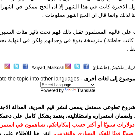
 الاخيرة كانت في هذا الشهر إلا ان الحج ممكن في اشهراخ
تا لذلك وانما قال ان الحج اشهر معلومات .
لى غالبية المسلمون تقبل ذلك فهم تحت تاثير مئات السنين
ن كانت خاطئة ) مترسخة بقوة في وجدانهم ولكن في النهاية يج
ط .
زياد_ملكوش (هاشتاغ)
Ziyad_Malkosh#
موضوع إلى لغات أخرى -
ate the topic into other languages
Powered by
Translate
شروع تطوعي مستقل يسعى لنشر قيم الحرية، العدالة الاجتم
. ولضمان استمراره واستقلاليته، يعتمد بشكل كامل على دعمك
دعمكم بمبلغ 10 دولارات سنويًا أو أكثر حسب إمكانياتكم، تساهمون في استم
وتًا قويًا للفكر اليساري والتقدمي
،
انقر هنا للاطلاع على 