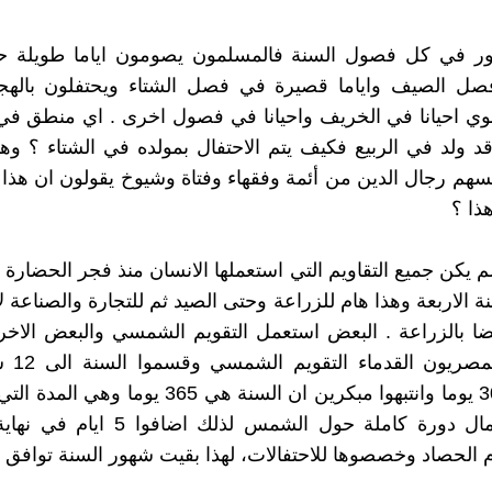
ر في كل فصول السنة فالمسلمون يصومون اياما طويلة حا
صل الصيف واياما قصيرة في فصل الشتاء ويحتفلون بالهجرة
نبوي احيانا في الخريف واحيانا في فصول اخرى . اي منطق في 
قد ولد في الربيع فكيف يتم الاحتفال بمولده في الشتاء ؟ وه
سهم رجال الدين من أئمة وفقهاء وفتاة وشيوخ يقولون ان هذا
ذا ؟
 يكن جميع التقاويم التي استعملها الانسان منذ فجر الحضارة 
الاربعة وهذا هام للزراعة وحتى الصيد ثم للتجارة والصناعة لا
ا بالزراعة . البعض استعمل التقويم الشمسي والبعض الاخر
استعمل الم
شهر الى 30 يوما وانتبهوا مبكرين ان السنة هي 365 يوم
الارض لاكمال دورة كاملة حول الشمس لذلك ا
م الحصاد وخصصوها للاحتفالات، لهذا بقيت شهور السنة توافق 