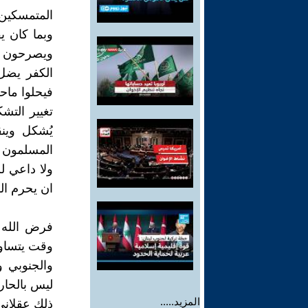
المتمسكين 
وبما كان ي
ويصرحون ! 
الكفر يضل 
فيحلوا ماحر
تغيير التش
يُشكل وين
المسلمون /
ولا داعي ل
ان يحرم الل
فرض الله 
وقت يتساوى 
والجنوبي 
ليس بالحار 
المزيد.....
ذلك عقلاني