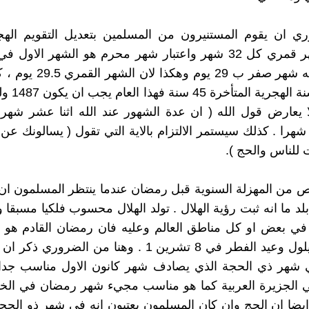
ي ان يقوم المستنيرون من المسلمين بتعديل التقويم اله
باضافة شهر قمري كل 32 شهر واعتبار شهر محرم هو الشهر الاو
30 يوما يليه شهر صفر ب 29 يوم 
ا يعارض قول الله ( ان عدة الشهور عند الله اثنا عشر شهرا
تبقى 12 شهرا . كذلك سيستمر الالتزام بالاية التي تقول ( يسالونك عن
للناس والحج ).
 من المهزلة السنوية قبل رمضان عندما ينتظر المسلمون ان
لد ما انه ثبت رؤية الهلال . تولد الهلال محسوب فلكيا مسبقا 
 في بعض او كل مناطق العالم وعليه فان رمضان القادم هو 
من شهر ايلول وعيد الفطر في 8 تشرين 1 . وهنا من الضرور
شهر ذي الحجة الذي يصادف شهر كانون الاول مناسب جد
الجزيرة العربية كما هو مناسب مجيء شهر رمضان في الخري
يضا ان الحج وإن كان المسلمون يعتبون انه في شهر ذو الحجة