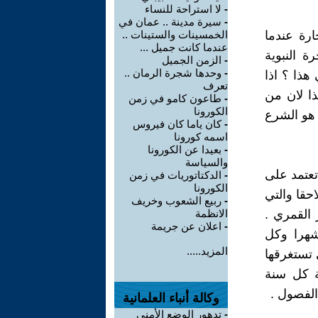
-
لا استراحة للنساء
-
سيرة مدينة .. عمان في
رة عندما
الخمسينات والستينات ..
عندما كانت جميل ...
 النبوية
-
الزمن الجميل
-
وحدها شجرة الرمان ..
هذا ؟ اذا
تعرف
ذا لان من
-
طاعون كامو في زمن
الكورونا
 هو الشرع
-
كان ياما كان فيروس
اسمه كورونا
-
بعيدا عن الكورونا
والسياسة
تعتمد على
-
الدكتاتوريات في زمن
الكورونا
حقا والتي
-
ربيع الشعوب وخريف
 القمري .
الانظمة
-
اعلان عن جريمة
صريون القدماء التقويم الشمسي وقسموا السنة الى 12 شهرا وكل
المزيد.....
ا وهي المدة التي تستغرقها
ضافوا 5 ايام في نهاية كل سنة
الفصول .
وكالة أنباء العلمانية
-
تدهور الوضع الأمني