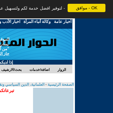
موافق - OK
لتوفير افضل خدمة لكم ولتسهيل عملي
أخبار عامة
-
وكالة أنباء المرأة
-
اخبار الأدب و
الموقع
يسارية
"من أج
حاز ال
إذا لديك
الزوار
اضافة/خدمات
بحث/الارشيف
الصفحة الرئيسية
-
العلمانية، الدين السياسي ونق
تبرعاتكم