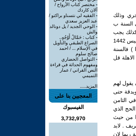
-
مختصر كتاب الأرواح /
آلان كاردك
جري وذلك
-
الفقيه لي نتسناو براكتو /
عبد العزيز سعدي
ل في السنة ب
-
الوحي الجديد / يل دونالد
وهكذا لان الشهر القمري 29.5 يوم ، كذلك يجب
والش
-
كتاب : حَمَّالُ أَوْجُهٍ..
تصحيح السنة الهجرية المتأخرة 45 سنة فهذا العام يجب ان يكون 1487 وليس 1442
الصراع الطبقي والتأويل
في الإسلام ... / احمد
 ) فالسنة
صالح سلوم
 الاهلة قل
-
التواصل الحضاري
ومفهوم الحداثة في قراءة
النص القراني / عمار
التميمي
 يقول لهم
المزيد.....
وبدقة حتى
المعجبين بنا على
في الثامن
الفيسبوك
ي ذكر ان الحج الذي
ا من حيث
3,732,970
ف . لابد
 ربما لان