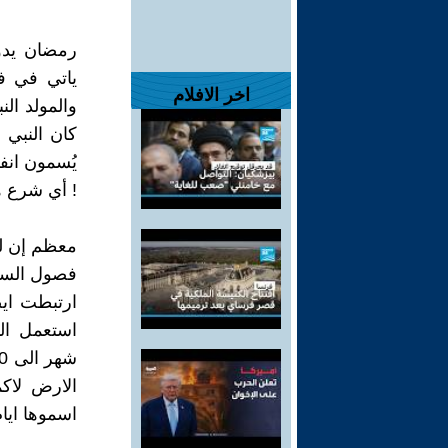
رمضان يدو
ياتي في ف
اخر الافلام
والمولد ال
كان النبي 
يُسمون انف
! أي شرع ه
معظم إن لم
فصول السنة 
ارتبطت ايض
اسموها ايا