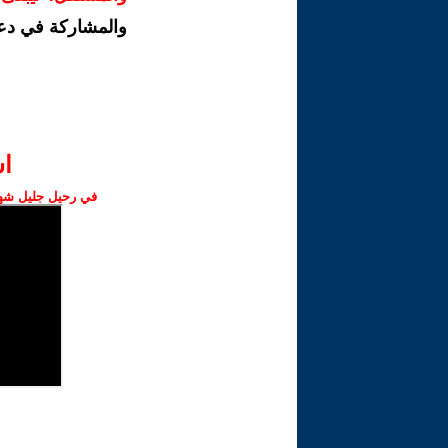
والمشاركة في دع
ا‫
في رحيل جليل شهبا