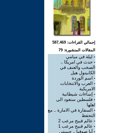
إجمالي القراءات: 587,469
المقالات المنشورة: 79
-
ليلة في ميامي
-
حدث في امريكا ..
الصخب والعنف في
الكابيتول هيل
-
اسم الوردة
-
العرب والانتخابات
الامريكية
-
إساءات شيطانية
-
فلسطين ستعود الى
اهلها
-
السفارة في الامارة .. مع
التحفظ
-
عالم قبيح مرعب 2
-
عالم قبيح مرعب 1
-
آيا صوفيا .. حبيبتي