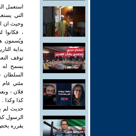
استعمل الع
، فكانوا 
ويُسمون هذ
بداية التا
توقف التعد
يسمح له ب
السلطان جا
مئتي عام ا
كذا وكذا .
حديث لم يك
الرسول كذبت
يقرره يخص 