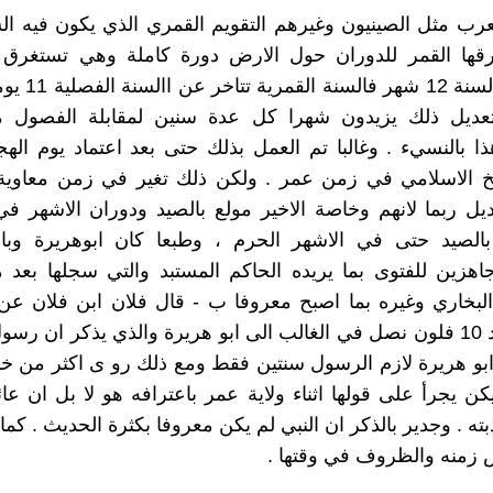
رب مثل الصينيون وغيرهم التقويم القمري الذي يكون فيه ال
وحيث ان السنة 12 ش
لتعديل ذلك يزيدون شهرا كل عدة سنين لمقابلة الفصول م
ا بالنسيء . وغالبا تم العمل بذلك حتى بعد اعتماد يوم الهجر
ريخ الاسلامي في زمن عمر . ولكن ذلك تغير في زمن معاوية 
يل ربما لانهم وخاصة الاخير مولع بالصيد ودوران الاشهر ف
الصيد حتى في الاشهر الحرم ، وطبعا كان ابوهريرة وب
هزين للفتوى بما يريده الحاكم المستبد والتي سجلها بعد 
لبخاري وغيره بما اصبح معروفا ب - قال فلان ابن فلان عن
فلان - وبعد 10 فلون نصل في الغالب الى ابو هريرة والذي يذكر ان رس
 ابو هريرة لازم الرسول سنتين فقط ومع ذلك رو ى اكثر من 
ن يجرأ على قولها اثناء ولاية عمر باعترافه هو لا بل ان ع
ه . وجدير بالذكر ان النبي لم يكن معروفا بكثرة الحديث . كما 
زمنه والظروف في وقتها .