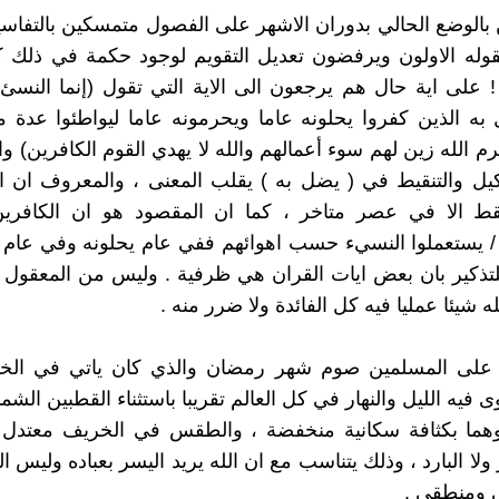
بالوضع الحالي بدوران الاشهر على الفصول متمسكين بالتفاسي
قوله الاولون ويرفضون تعديل التقويم لوجود حكمة في ذلك 
على اية حال هم يرجعون الى الاية التي تقول (إنما النسئ
به الذين كفروا يحلونه عاما ويحرمونه عاما ليواطئوا عدة م
م الله زين لهم سوء أعمالهم والله لا يهدي القوم الكافرين) و
كيل والتنقيط في ( يضل به ) يقلب المعنى ، والمعروف ان ا
قط الا في عصر متاخر ، كما ان المقصود هو ان الكافري
 يستعملوا النسيء حسب اهوائهم ففي عام يحلونه وفي عام ي
لتذكير بان بعض ايات القران هي ظرفية . وليس من المعقول
ه شيئا عمليا فيه كل الفائدة ولا ضرر منه .
على المسلمين صوم شهر رمضان والذي كان ياتي في ال
فيه الليل والنهار في كل العالم تقريبا باستثناء القطبين الشم
وهما بكثافة سكانية منخفضة ، والطقس في الخريف معتدل ن
ولا البارد ، وذلك يتناسب مع ان الله يريد اليسر بعباده وليس 
 ومنطقي .