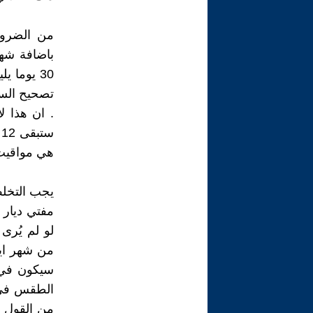
من الضرور
. ان هذا ل
س
هي مواقيت 
يجب التخلص
مفتي ديار ب
لو لم يُرى
سيكون في 
الطقس في 
من القول ا