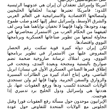
أمريكا وإسرائيل تعتقدان أن إيران هي عدوتهما الرئيسية
اللدود؛ فأمريكا تعتبرها تهديدا لحلفائها الخليجيين
ولمصالحها الاقتصادية والاستراتيجية في العالم العربي
والشرق الأوسط، وإسرائيل تنظر إليها كعدو صلب طموح
يهدد وجودها؛ ولهذا فإنهما لا تخفيان نواياهما هما ومن لف
لفيفهما من الحكام العرب من الاستمرار بمحاصرتها في
محاولة لمنعها من تطوير صناعاتها العسكرية وبرنامجها
النووي واقتصادها.
لكن إيران دولة كبيرة قوية تمكنت رغم الحصار
المفروض عليها من الاستمرار في تطوير برنامجها
النووي، ومن امتلاك ترسانة صاروخية ضخمة تضم
صواريخ باليستية ومجنحة وبعيدة المدى، ونجحت في
إطلاق قمرها الصناعي العسكري الأول في نيسان/ ابريل
الماضي، وفي إنتاج أعداد كبيرة من الطائرات المسيرة
والزوارق والسفن الحربية. ولهذا فإنها لم ولن تستجدي
الولايات المتحدة لكسب ودها ورفع العقوبات عنها، بل
هددتها هي وإسرائيل ودول الخليج برد تدميري إذا
هوجمت.
الإيرانيون موحدون حول مسألة رفع العقوبات فورا وقبل
الجلوس مع الولايات المتحدة للتفاوض حول عودة