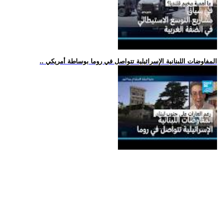
.. المفاوضات اللبنانية الإسرائيلية تتواصل في روما بوساطة أمريكي