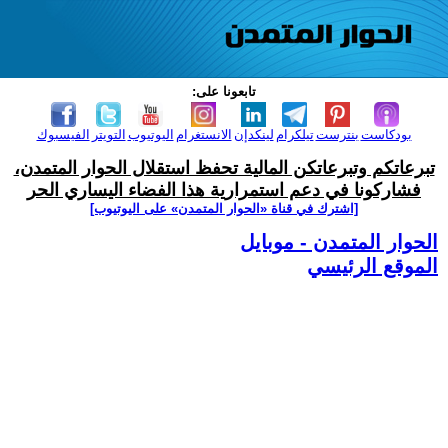
تابعونا على:
بودكاست
بنترست
تيلكرام
لينكدإن
الانستغرام
اليوتيوب
التويتر
الفيسبوك
تبرعاتكم وتبرعاتكن المالية تحفظ استقلال الحوار المتمدن،
فشاركونا في دعم استمرارية هذا الفضاء اليساري الحر
[اشترك في قناة ‫«الحوار المتمدن» على اليوتيوب]
الحوار المتمدن - موبايل
الموقع الرئيسي