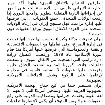
الطرفين للالتزام بالاتفاق النووي؛ ولهذا أكد وزير
الخارجية الإيراني ظريف أن بلاده ستتراجع على الفور
عن إجراءاتها الثأرية المتعلقة بتطوير برامجها النووي إذا
رفعت الولايات المتحدة .. جميع العقوبات .. التي فرضتها
عليها إدارة ترامب. فهل ستنجح إيران في إرغام الولايات
المتحدة على العودة للاتفاق النووي ورفع العقوبات دون
شروط؟
إيران تصرفت بذكاء وكبرياء يحسب لها حيث إنها نجحت
في إدارة الصراع، وفي تعاملها مع العقوبات الاقتصادية
والتقنية والدبلوماسية التي فرضتها عليها أمريكا منذ قيام
الثورة الإسلامية عام 1979، ورفضت الانصياع لإرادة
إدارة ترامب التي انسحبت من الاتفاق النووي، واستغلت
تداعيات جانحة كورونا المدمرة لتشديد الخناق عليها،
وفرضت عليها عقوبات لا إنسانية قاسية في محاولة
لإرغامها على الركوع وقبول الإملاءات الأمريكية
الصهيونية.
إيران ستنتصر حتما في كبح جماح الهجمة الأمريكية
الصهيونية العربية عليها، وستجبر أمريكا التي لا تفهم إلا
لغة القوة، وفقدت احترامها ومصداقيتها الدولية على رفع
العقوبات عنها؛ ومن المتوقع أن يكون لانتصارها تداعيات