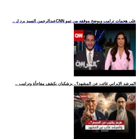
.. عبدالرحمن السيد يرد لـCNN على هجمات ترامب ويوضح موقفه من تمو
.. المرشد الإيراني غائب عن المشهد؟.. بزشكيان يكشف مفاجأة وترامب