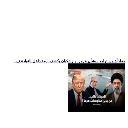
.. مفاجأة من ترامب بشأن هرمز. وبزشكيان يكشف أزمة داخل القيادة ف