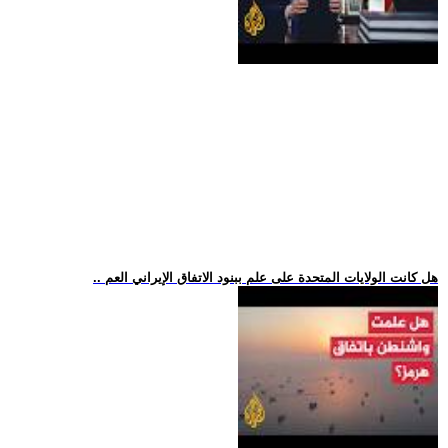
.. هل كانت الولايات المتحدة على علم ببنود الاتفاق الإيراني العم