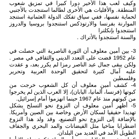
وكيف لعب هذا الأخير دورا كبيرا في تمزيق شعوب
المنطقة. والأقليات هي الأخرى لطالما استنجدت بالأجنبي
لحماية نفسها، ففي سياق تفكك الدولة العثمانية استنجد
الموارنة بفرنسا والارتوذكس استنجدوا بروسيا والدروز
استنجدوا بإنكلترا
والسنة استنجدوا بالأتراك .
3- بين أمين معلوف أن الثورة الناصرية التي حصلت في
عام 1952 قضت على التعدد الديني والثقافي في مصر .
ولكن يبقى جمال عبد الناصر رمزا لم يكرر بعد، و عقدت
عليه آمال كثيرة لتحقيق الوحدة العربية وتحرير
وفلسطين
4- کشف أمين معلوف أن كل الشعوب خرجت من
كبوتها (فرنسا، ألمانيا، اليابان)، إلا العرب الذين لم يخرجوا
من كبوتهم منذ عام 1967 حينما انهزموا أمام إسرائيل.
5- أظهر أمين معلوف أن النزوع نحو التسلح يشكل
تهديدا حقيقيا لسكان الأرض وخاصة بين الصين وأمريكا.
بالإضافة إلى النزوع نحو التصنيع، وقد ولد هذا النزوع
اضطرابا مناخيا مثل الفيضانات والمد البحري والجفاف
الطويل الأمد في العديد من البلدان.