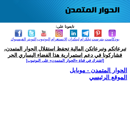
تابعونا على:
بودكاست
بنترست
تيلكرام
لينكدإن
الانستغرام
اليوتيوب
التويتر
الفيسبوك
تبرعاتكم وتبرعاتكن المالية تحفظ استقلال الحوار المتمدن،
فشاركونا في دعم استمرارية هذا الفضاء اليساري الحر
[اشترك في قناة ‫«الحوار المتمدن» على اليوتيوب]
الحوار المتمدن - موبايل
الموقع الرئيسي