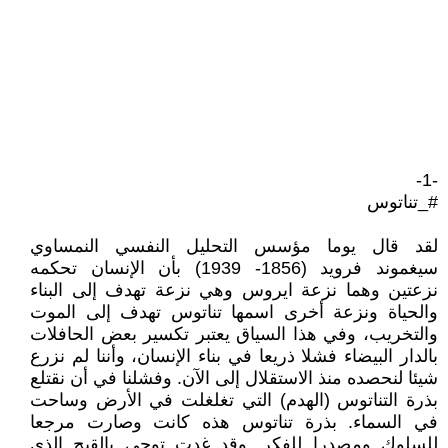
-1-
#_تناتوس
لقد قال يوما مؤسس التحليل النفسي النمساوي
سيغموند فرويد (1856- 1939) بأن الإنسان تحكمه
نزعتين وهما نزعة ايروس وهي نزعة تهدف إلى البناء
والحياة ونزعة أخرى اسمها تناتوس تهدف إلى الموت
والتخريب، وفي هذا السياق يعتبر تكسير بعض الحافلات
بالدار البيضاء فشلا ذريعا في بناء الإنسان، وأننا لم نزرع
شيئا لنحصده منذ الاستقلال إلى الآن. وفشلنا في أن نقتلع
بذرة التناتوس (الهدم) التي تغلغلت في الأرض وساحت
في السماء. بذرة تناتوس هذه كانت وصارت مرجعا
للسلوك ومصدرا للفكر. وقد غدت توحي بالقبح الذي