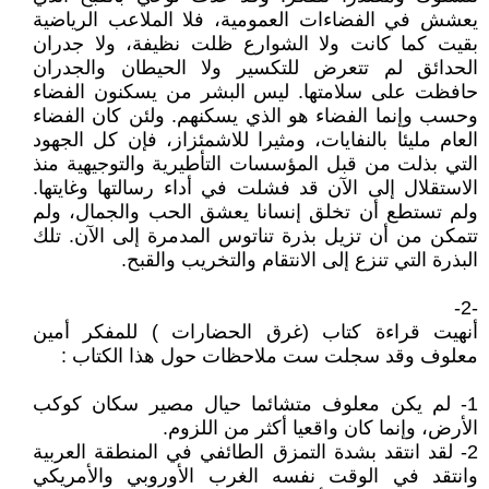
يعشش في الفضاءات العمومية، فلا الملاعب الرياضية
بقيت كما كانت ولا الشوارع ظلت نظيفة، ولا جدران
الحدائق لم تتعرض للتكسير ولا الحيطان والجدران
حافظت على سلامتها. ليس البشر من يسكنون الفضاء
وحسب وإنما الفضاء هو الذي يسكنهم. ولئن كان الفضاء
العام مليئا بالنفايات، ومثيرا للاشمئزاز، فإن كل الجهود
التي بذلت من قبل المؤسسات التأطيرية والتوجيهية منذ
الاستقلال إلى الآن قد فشلت في أداء رسالتها وغايتها.
ولم تستطع أن تخلق إنسانا يعشق الحب والجمال، ولم
تتمكن من أن تزيل بذرة تناتوس المدمرة إلى الآن. تلك
البذرة التي تنزع إلى الانتقام والتخريب والقبح.
-2-
أنهيت قراءة كتاب (غرق الحضارات ) للمفكر أمين
معلوف وقد سجلت ست ملاحظات حول هذا الكتاب :
1- لم يكن معلوف متشائما حيال مصير سكان كوكب
الأرض، وإنما كان واقعيا أكثر من اللزوم.
2- لقد انتقد بشدة التمزق الطائفي في المنطقة العربية
وانتقد في الوقت نفسه الغرب الأوروبي والأمريكي