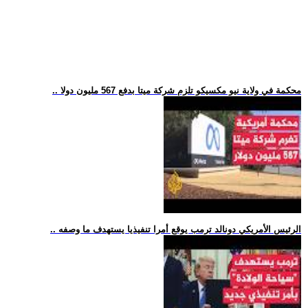
.. محكمة في ولاية نيو مكسيكو تلزم شركة ميتا بدفع 567 مليون دولا
.. الرئيس الأمريكي دونالد ترمب يوقع أمرا تنفيذيا يستهدف ما وصفه