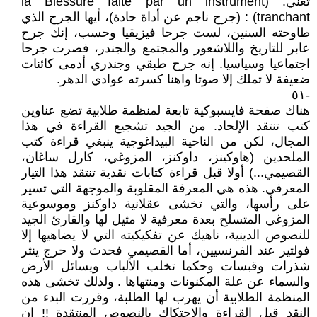
تعني: (la Blessure faite par un instrument
tranchant) : (جرح ناجم عن أداة حادة)، أيها الجرح الذي
طاوحته السنين، لست جرحا فيزيقيا وحسب، إنك جرح
عابر للتاريخ واللاشعور والمجتمع والجندر، فصرت جرحا
اجتماعيا وسياسيا. إنه جرح طبقي وجندري أدمى كائنات
ضعيفة لا تملك إلا صوتا واهنا كسرته عوادي الدهر.
-٥١
هناك صفحة فايسبوكية تابعة لمنظمة طلابية تضع عناوين
كتب تنتقد الإلحاد. من الجيد تشجيع القراءة في هذا
المجال، لكن من الناحية البيداغوجية ينبغي قراءة كتب
الملحدين (هاوكينز، داوكنز، المزوغي، كارل ساغان،
القصيمي...) أولا قبل قراءة كتابات نقدية تنتقد هذا التيار
المعرفي. هذه هي المعرفة المقلوبة والموجهة التي تسير
على رأسها، والتي تخشى عقلانية داوكنز وموسوعية
المزوغي المتسلح بعدة معرفية لا مثيل لها والقارئ الجيد
للنصوص الدينية، ناهيك عن تفكيكيته التي لا يضاهيها إلا
فولتير عند الفرنسيين، أما القصيمي فحدث ولا حرج ينثر
شذرات وقبسات وحكما تخلب الألباب ويسائل الأرض
والسماء عن علة المكنونات ومنتهاها . ولذلك تخشى هذه
المنظمة الطلابية أن يهرب لها الطلبة، وقررت البدء من
النقد قبل القراءة والاحتكاك بالنصوص المنتقدة !! إن