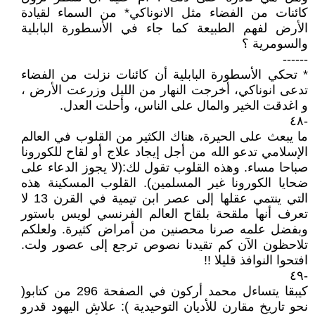
كائنات من الفضاء مثل الانوناكي* من السماء لقيادة
الأرض لفهم الطبيعة كما جاء في الأسطورة البابلية
والسومرية ؟
------
* تحكي الأسطورة البابلية أن كائنات نزلت من الفضاء
تدعى انوناكي، أخرجت النهار من الليل وزرعت الأرض ،
و اغدقت الخير والمال على الناس، وأحلت العدل.
-٤٨
ما يبعث على الحيرة، هناك الكثير من القلوب في العالم
الإسلامي تدعو الله من أجل إيجاد علاج أو لقاح للكورونا
صباحا مساء. وهذه القلوب تقول لك:(لا يجوز الدعاء على
ضحايا الكورونا غير المسلمين). القلوب المسكينة هذه
التي ينتمي عقلها إلى عصر ابن تيمية في القرن 13 لا
تعرف أنها ملقحة بلقاح العالم الفرنسي لويس باستور
وبفضل علمه صرنا محصنين من أمراض كثيرة. ولعلكم
تلاحظون الآن كم تقيدنا نصوص ترجع إلى عصور ولت.
افتحوا النوافذ قليلا !!
-٤٩
كيبقا يتساءل محمد أركون في الصفحة 296 من كتابو(
نحو تاريخ مقارن للأديان التوحيدية ): علاش اليهود قدرو