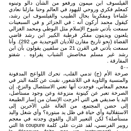
الفيلسوف ابن ميمون ورفعو من الشأن دالو وتبنوه
كمعلم فكري وروحي لليهود في العالم وحنا مازلنا نعادي
علماءنا ومفكرينا بحال الطبيب والفيلسوف ابن رشد،
كيقول محمد أركون أنه : في الجزائر و في السبعينات
سمعت بأذني شيوخ الإسلام مثل البوطي ومحمد الغزالي
يلعنون ويدينون مفكر قرطبة الكبير ابن رشد قاضي
القضاة (نحو تاريخ مقارن للأديان التوحيدية ص 292). وأنا
سمعت بأذني في القرن 21 من سلفيين يقولون بأن ابن
رشد غير مسلم مخاصش الشباب يقراوه . شفتو
المفارقة .
-٥٠
صرخة الأم (ج) تدمي القلب، تحرك اللواعج المدفونة
والمنسية والثاوية في اللاشعور، نقبت عن كلمة البتر في
معجم المعاني، فوجدت أنها تعني الاستئصال والنزع، إن
الصرخة تعبر عن كينونة منزوعة وعن وجود مستأصل،
اليد يا صديقي هي التي أخرجت الإنسان من إسار الطبيعة
إلى حضن المجتمع، من العالة على الآخرين إلى
الاستقلالية وأي حياة في ظل يد مبتورة؟ وأي شغل واليد
مستأصلة؟ لكن التعبير الدال والقوي وجدته في معجم
روبير الفرنسي، لقد عثرت على كلمة la coupure التي