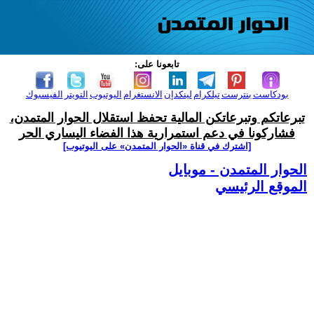
تابعونا على:
بودكاست
بنترست
تيلكرام
لينكدإن
الانستغرام
اليوتيوب
التويتر
الفيسبوك
تبرعاتكم وتبرعاتكن المالية تحفظ استقلال الحوار المتمدن،
فشاركونا في دعم استمرارية هذا الفضاء اليساري الحر
[اشترك في قناة ‫«الحوار المتمدن» على اليوتيوب]
الحوار المتمدن - موبايل
الموقع الرئيسي