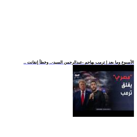
.. الأسبوع وما بعد | ترمب يهاجم -عبدالرحمن السيد-.. وخطأ إنفانت