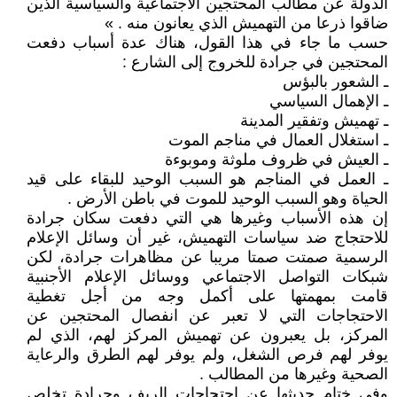
الدولة عن مطالب المحتجين الاجتماعية والسياسية الذين
ضاقوا ذرعا من التهميش الذي يعانون منه . »
حسب ما جاء في هذا القول، هناك عدة أسباب دفعت
المحتجين في جرادة للخروج إلى الشارع :
ـ الشعور بالبؤس
ـ الإهمال السياسي
ـ تهميش وتفقير المدينة
ـ استغلال العمال في مناجم الموت
ـ العيش في ظروف ملوثة وموبوءة
ـ العمل في المناجم هو السبب الوحيد للبقاء على قيد
الحياة وهو السبب الوحيد للموت في باطن الأرض .
إن هذه الأسباب وغيرها هي التي دفعت سكان جرادة
للاحتجاج ضد سياسات التهميش، غير أن وسائل الإعلام
الرسمية صمتت صمتا مريبا عن مظاهرات جرادة، لكن
شبكات التواصل الاجتماعي ووسائل الإعلام الأجنبية
قامت بمهمتها على أكمل وجه من أجل تغطية
الاحتجاجات التي لا تعبر عن انفصال المحتجين عن
المركز، بل يعبرون عن تهميش المركز لهم، الذي لم
يوفر لهم فرص الشغل، ولم يوفر لهم الطرق والرعاية
الصحية وغيرها من المطالب .
وفي ختام حديثها عن احتجاجات الريف وجرادة تخلص