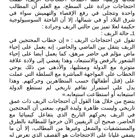
احتجاجات جرادة على السطح، مع العلم أن المطالب
واحدة وتتجلى في رفع الإقصاء والتهميش سواء في
شرق البلاد أو في شمالها، إلا أن الباحثة السوسيولوجية
حكيمة لعلا تميز بين حالتي الريف وجرادة :
1ـ حالة الريف :
تقول عن احتجاجات الريف : « إن خطاب المحتجين في
الريف يتنقل بين الماضي والحاضر، إنه يعمل على إحياء
ماض مؤلم في حاضر مرهق، كما يعمل أيضا على إحياء
الشعور بالرفض والاستبعاد، وهذا يفضي إلى ولادة علاقة
متوترة مع الدولة وممثليها، والأدهى من ذلك يوحي
الخطاب على المواجهة المباشرة مع السلطة التي عملت
على (قتل أطفالها) حسب المتظاهرين وحركتهم. وهذا
يدل على استمرار تفاقم تاريخي لم تستطع الدولة
استيعابه أو استطاعت استيعابه.»
يتضح من خلال هذا القول أن احتجاجات الريف ذات عمق
تاريخي وليست ظاهرة وليدة اليوم، بمعنى أن المحتجين
في الريف يحركهم التاريخ الذي يتفاعل كيميائيا مع
الحاضر، صحيح أن الريفيين الآن خرجوا للمطالبة بالطرق
والمستشفيات والشغل وغيرها من المطالب، إلا أن ما
يضفي غليانا على الاحتجاجات هو القصف الذي تعرض له