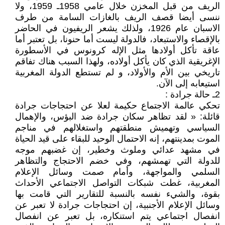
الريف من قبل المخزن خلال عامي 1958ـ 1959، ولا
ننسى أيضا قصف الريف بالغازات السامة من طرف
الاسبان عام 1926، ولذلك يشعر الريفيون في الحاضر
بالإقصاء والاستبعاد، فالدولة ليست أما حنونا، بل تعتبر أما
عاقة تأكل أولادها مثل الإله كرونوس في الأسطورة
الإغريقية الذي كان يأكل أولاده، ولهذا السبب هناك تفاقم
تاريخي بين الأم والأولاد، و لم تستطع الدولة المغربية
استيعابه إلى الآن.
2ـ حالة جرادة :
تحكي عالمة الاجتماع حكيمة لعلا عن احتجاجات جرادة
قائلة: « لقد تظاهر سكان جرادة ضد البؤس، والإهمال
السياسي وتهميش منطقتهم واستغلالهم في مناجم
الموت بمدينتهم، إنه الاحتمال الوحيد للبقاء على قيد الحياة
في مشهد عدائي وملوث وخطير، إن غضبهم موجه
للدولة التي تهمشهم، وفي خضم الاحتجاج والتظاهر
السلمي والمواجهة، وأمام صمت وسائل الإعلام
المغربية، غطت شبكات التواصل الاجتماعي الأحداث
بقوة، والشيء نفسه بالنسبة للتقارير التي قامت بها
وسائل الإعلام الأجنبية، إن احتجاجات جرادة لا تعبر عن
انفصال اجتماعي يتم استنكاره، بل تعبر عن انفصال