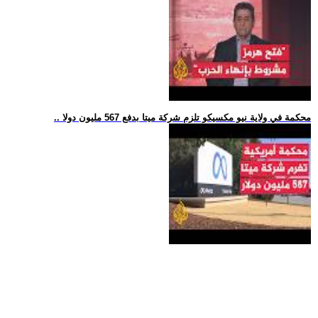
.. محكمة في ولاية نيو مكسيكو تلزم شركة ميتا بدفع 567 مليون دولا