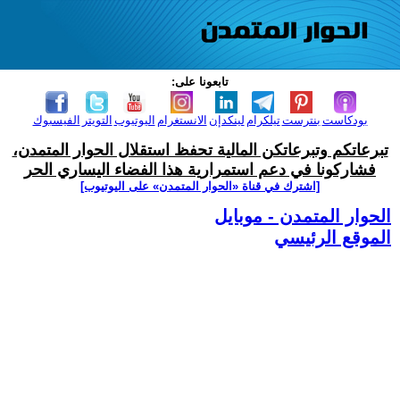
تابعونا على:
بودكاست
بنترست
تيلكرام
لينكدإن
الانستغرام
اليوتيوب
التويتر
الفيسبوك
تبرعاتكم وتبرعاتكن المالية تحفظ استقلال الحوار المتمدن،
فشاركونا في دعم استمرارية هذا الفضاء اليساري الحر
[اشترك في قناة ‫«الحوار المتمدن» على اليوتيوب]
الحوار المتمدن - موبايل
الموقع الرئيسي