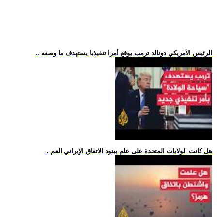
.. الرئيس الأمريكي دونالد ترمب يوقع أمرا تنفيذيا يستهدف ما وصفه
.. هل كانت الولايات المتحدة على علم ببنود الاتفاق الإيراني العم