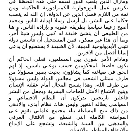
ومازال الدين يلعب الدور نفسه حتى هذه اللحظة في
تكريس عمل البورجوازية الكمبرادورية الحاكمة، ومن
ثمة من اللازم فصل الدين عن الدولة، إن الله لم ينصب
حكاما على البشر، بل أرسل رسلا لهداية الناس ومحمد
أصبح زعيما سياسيا بطريقة عفوية و بإرادة الناس، و هنا
من الطبيعي أن ينشئ خليفة له كنبي وليس شيئا آخر،
وبما أن هذا غير ممكن، فمن المستحيل أن تتأسس دولة
تتبنى الأيديولوجية الدينية، لأن الخليفة لا يستطيع أن يدعي
إيمانا أفضل من الآخرين.
ومادام الأمر شورى بين المسلمين، فعلى الحاكم أن
يكون خاضعا للمحكومين حسب بوعلي ياسين، إذ لهم
الحق في صياغته كما يشاؤون، بحيث يصير مسؤولا من
طرف ممثلي الشعب في مجالس الدولة وليس مسؤولا
من طرف الله، وهذا يفسح المجال أمام عقلنة الإنسان
ويتيح الاشباع الأمثل للحاجات البشرية ويجعل من البشر
فاعلين تاريخيين يدركون أن النظام الاجتماعي و
السياسي يطاله التغيير وليس هناك نظام أبدي، والأدهى
من ذلك تتيح المساءلة بناء مجتمع علماني يقوم على
المواطنة الكاملة التي تقطع مع الاقتتال العرقي
والمذهبي بين السنة والشيعة، وتشجع على الإبداع
والارتقاء بالمواطن والإنسان.