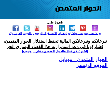
تابعونا على:
بودكاست
بنترست
تيلكرام
لينكدإن
الانستغرام
اليوتيوب
التويتر
الفيسبوك
تبرعاتكم وتبرعاتكن المالية تحفظ استقلال الحوار المتمدن،
فشاركونا في دعم استمرارية هذا الفضاء اليساري الحر
[اشترك في قناة ‫«الحوار المتمدن» على اليوتيوب]
الحوار المتمدن - موبايل
الموقع الرئيسي