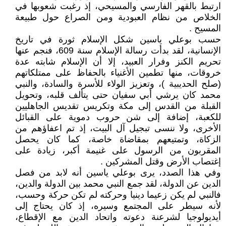
ارتبط بالقهر الفارسي والمسيحي، إذ رغبت شعوبها في
الخلاص من نظام العبودية ومن الصراع حول طبيعة
المسيح .
حسب بوعلي ياسين شكل الإسلام ثورة في تاريخ
الإنسانية، لقد بدأت رسالة الإسلام سنة 609، فنجم عنها
تحريم الكنز وفرار العبيد، إلا أن الإسلام شابته عدة
خروقات، منها تطمين الأغنياء بالحفاظ على ممتلكاتهم
(صلح الحديبية )، وتعزيز الولاء للأسرة والسادة، والنبي
محمد كان يرشي أبي سفيان حتى يتألف قلبه، وتحويل
القبلة من القدس إلى مكة وتكريس تقديس الجاهليين
للكعبة، إضافة إلى شن حروب دموية على القبائل
الأخرى، ولا ننسى تبجيل آل البيت، إذ تم اعفاؤهم من
الزكاة، وتمتيعهم بمقاضاة خاصة، كما كان يحصل
المقربون من الرسول على غنيمة أكبر، زيادة على
إغتصاب الأرض وقتل المشركين .
وفي هذا الصدد، يرى بوعلي ياسين أنه لابد من فصل
الدين عن الدولة، لقد جمع النبي محمد بين الدولة والدين،
فالنبي لم يكن زعيما دينيا وحركته لم تكن حركة وحسب،
لأنه سيطر على المجتمع وسيره، إذ كان يحتاج إلى
أيديولوجيا لشرعنة دعوته واتحاد الدين مع الإقطاع،