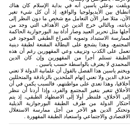
ويلفت بوعلي ياسين أنه في بداية الإسلام كان هناك
انطباق بين الأيديولوجيا والواقع، إذ أن كل شيء تغير
الآن، مثلا صار الآن التعامل مع شخص ما دون النظر إلى
ديانته، وبالتالي خرج الدين عن الأهداف التي وجد من
أجلها مثل تحرير العبيد وصار أداة بيد البورجوازية الحاكمة
لممارسة الاستبداد وتمويه الصراع الطبقي الموجود في
المجتمع، وهذا يشجع على البطالة المقنعة لطبقة دينية
تعمل على الكذب وتزييف وعي المقهورين رغم أن هذه
الطبقة تستلم أجرا من المقهورين وإن كان الدين
المحمدي لا يعترف بالواسطة حسب ياسين .
ويختم ياسين هذا الفصل بالقول أن علمانية الدولة لا تعني
حذف الدين ولا تعني إتهام الملحدين بالزنادقة والمتحللين
أخلاقيا، وهذا تعدي على مواطنتهم، فالسبب يكمن في أن
الأخلاق تتغير بتغير المجتمع والفرد، وإذا أردنا أن ننظر
إلى الأخلاق، فلننظر أولا إلى الاضطهاد الطبقي، إذ يتم
احتكار الدولة من طرف الطبقة البورجوازية الذيلية
وتحتكر الدين هو الآخر من أجل ممارسة الاستغلال
الاقتصادي والاجتماعي واستعباد الطبقة المقهورة .