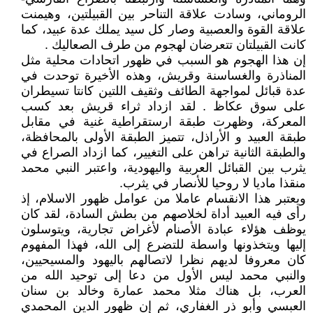
الروماني، وسادت علاقة التناحر بين القبيلتين، وهيمنت
علاقة القوة والعصبية وصار كل سيد يملك عدة عبيد، كما
كانت القبيلتان تتعرضان لهجوم من طرف الصعاليك .
إن هذا الهجوم هو السبب في ظهور اتحادات محلية مثل
المناذرة والغساسنة وقريش، وهذه الأخيرة توحدت في
عدة قبائل لمواجهة الطائف وثقيف اللتين كانتا تسيطران
على سوق عكاظ . لقد ازداد ثراء قريش بعد كسب
المعركة، وظهرت طبقة ارستقراطية غنية في مقابل
طبقة العبيد و الأراذل، تتميز الطبقة الأولى بالمحافظة،
والطبقة الثانية تراهن على التغيير، كما ازداد الصراع في
يثرب بين القبائل العربية واليهودية، واعتبر النبي محمد
منقذا ماديا لا روحيا للأنصار في يثرب.
ويعتبر هذا الانقسام عاملا من عوامل ظهور الاسلام، إذ
رأى فيه العبيد أداة لخلاصهم من بطش السادة، لقد كان
يوظف هؤلاء عبادة الأصنام لأغراض تجارية، ويتوسلون
إليها ويتخذونها واسطة للتضرع إلى الله، فهذا المفهوم
كان معروفا لديهم نظرا لاتصالهم باليهود والمسيحيين،
والنبي محمد ليس الأول من دعا إلى توحيد الله من
العرب، بل هناك مثلا محمد عمارة وخالد بن سنان
العبسي وأبو ذر الغفاري، ثم إن ظهور الدين المحمدي