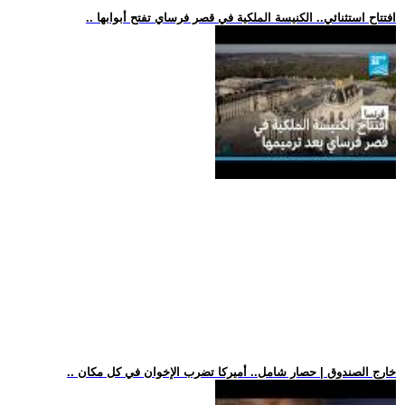
.. افتتاح استثنائي.. الكنيسة الملكية في قصر فرساي تفتح أبوابها
.. خارج الصندوق | حصار شامل.. أميركا تضرب الإخوان في كل مكان