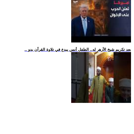
.. بعد تكريم شيخ الأزهر له.. الطفل أنس يبدع في تلاوة القرآن بدو