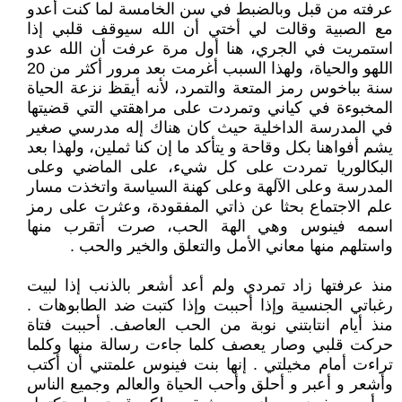
عرفته من قبل وبالضبط في سن الخامسة لما كنت أعدو
مع الصبية وقالت لي أختي أن الله سيوقف قلبي إذا
استمريت في الجري، هنا أول مرة عرفت أن الله عدو
اللهو والحياة، ولهذا السبب أغرمت بعد مرور أكثر من 20
سنة بباخوس رمز المتعة والتمرد، لأنه أيقظ نزعة الحياة
المخبوءة في كياني وتمردت على مراهقتي التي قضيتها
في المدرسة الداخلية حيث كان هناك إله مدرسي صغير
يشم أفواهنا بكل وقاحة و يتأكد ما إن كنا ثملين، ولهذا بعد
البكالوريا تمردت على كل شيء، على الماضي وعلى
المدرسة وعلى الآلهة وعلى كهنة السياسة واتخذت مسار
علم الاجتماع بحثا عن ذاتي المفقودة، وعثرت على رمز
اسمه فينوس وهي الهة الحب، صرت أتقرب منها
واستلهم منها معاني الأمل والتعلق والخير والحب .
منذ عرفتها زاد تمردي ولم أعد أشعر بالذنب إذا لبيت
رغباتي الجنسية وإذا أحببت وإذا كتبت ضد الطابوهات .
منذ أيام انتابتني نوبة من الحب العاصف. أحببت فتاة
حركت قلبي وصار يعصف كلما جاءت رسالة منها وكلما
تراءت أمام مخيلتي . إنها بنت فينوس علمتني أن أكتب
وأشعر و أعبر و أحلق وأحب الحياة والعالم وجميع الناس