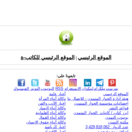
الموقع الرئيسي
الموقع الرئيسي للكاتب-ة
|
تابعونا على:
بنترست
تيلكرام
لينكدإن
الانستغرام
RSS
اليوتيوب
التويتر
الفيسبوك
الموقع الرئيسي
أخبار عامة
هيئة ادارة الحوار المتمدن - للإتصال بنا
وكالة أنباء المرأة
إحصائيات مؤسسة الحوار المتمدن
اخبار الأدب والفن
قواعد النشر
وكالة أنباء اليسار
ابرز كتاب / كاتبات الحوار المتمدن
وكالة أنباء العلمانية
يوتيوب التمدن
وكالة أنباء العمال
مكتبة التمدن
وكالة أنباء حقوق الإنسان
عدد الزوار: 3,429,818,062
اخبار الرياضة
اضافة موضوع جديد
اخبار الاقتصاد