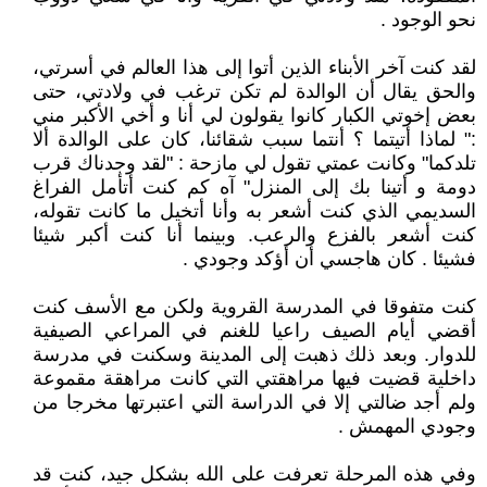
نحو الوجود .
لقد كنت آخر الأبناء الذين أتوا إلى هذا العالم في أسرتي،
والحق يقال أن الوالدة لم تكن ترغب في ولادتي، حتى
بعض إخوتي الكبار كانوا يقولون لي أنا و أخي الأكبر مني
:" لماذا أتيتما ؟ أنتما سبب شقائنا، كان على الوالدة ألا
تلدكما" وكانت عمتي تقول لي مازحة : "لقد وجدناك قرب
دومة و أتينا بك إلى المنزل" آه كم كنت أتأمل الفراغ
السديمي الذي كنت أشعر به وأنا أتخيل ما كانت تقوله،
كنت أشعر بالفزع والرعب. وبينما أنا كنت أكبر شيئا
فشيئا . كان هاجسي أن أؤكد وجودي .
كنت متفوقا في المدرسة القروية ولكن مع الأسف كنت
أقضي أيام الصيف راعيا للغنم في المراعي الصيفية
للدوار. وبعد ذلك ذهبت إلى المدينة وسكنت في مدرسة
داخلية قضيت فيها مراهقتي التي كانت مراهقة مقموعة
ولم أجد ضالتي إلا في الدراسة التي اعتبرتها مخرجا من
وجودي المهمش .
وفي هذه المرحلة تعرفت على الله بشكل جيد، كنت قد