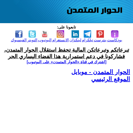
تابعونا على:
بودكاست
بنترست
تيلكرام
لينكدإن
الانستغرام
اليوتيوب
التويتر
الفيسبوك
تبرعاتكم وتبرعاتكن المالية تحفظ استقلال الحوار المتمدن،
فشاركونا في دعم استمرارية هذا الفضاء اليساري الحر
[اشترك في قناة ‫«الحوار المتمدن» على اليوتيوب]
الحوار المتمدن - موبايل
الموقع الرئيسي