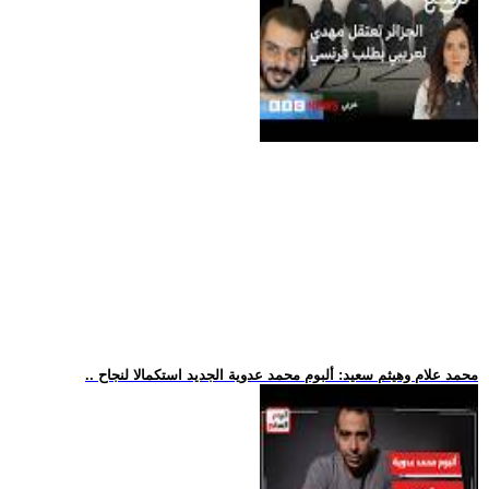
.. محمد علام وهيثم سعيد: ألبوم محمد عدوية الجديد استكمالا لنجاح