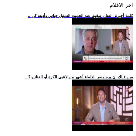
اخر الافلام
.. كلمة أخيرة -الفنان توفيق عبد الحميد: التمثيل حياتي وأديته كل
.. مين قالك إن بره مصر العلماء أشهر من لاعبي الكرة أو الفنانين؟