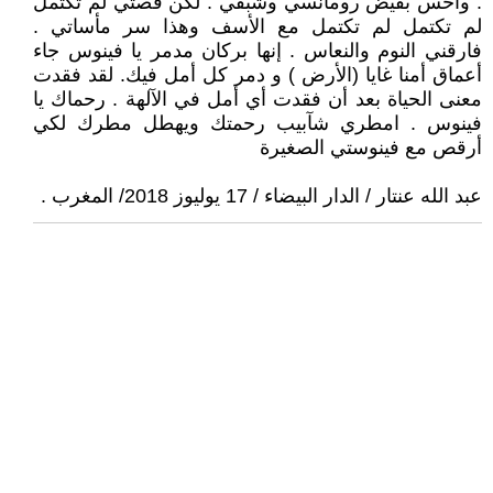
. وأحس بفيض رومانسي وشبقي . لكن قصتي لم تكتمل
لم تكتمل لم تكتمل مع الأسف وهذا سر مأساتي .
فارقني النوم والنعاس . إنها بركان مدمر يا فينوس جاء
أعماق أمنا غايا (الأرض ) و دمر كل أمل فيك. لقد فقدت
معنى الحياة بعد أن فقدت أي أمل في الآلهة . رحماك يا
فينوس . امطري شآبيب رحمتك ويهطل مطرك لكي
أرقص مع فينوستي الصغيرة
عبد الله عنتار / الدار البيضاء / 17 يوليوز 2018/ المغرب .