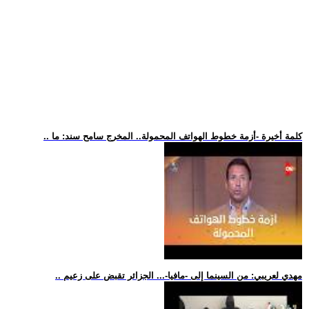
.. كلمة أخيرة -أزمة خطوط الهواتف المحمولة.. المخرج سامح سند: ما
.. مهدي لعريبي: من السينما إلى -مافيا-... الجزائر تقبض على زعيم