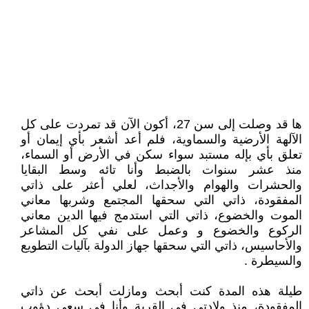
ها قد وصلت إلى سن 27، أكون الآن قد تمردت على كل
الآلهة الأرضية والسماوية، فلم أعد أشعر بأي إيمان أو
تعلق بأي بإله مستبد سواء سكن في الأرض أو السماء،
منذ عشر سنوات بالضبط وأنا تائه وسط البقايا
والحشرات والهوام والأجداث، لعلي أعثر على ذاتي
المفقودة، ذاتي التي سحقها المجتمع وشربها معاني
الموت والخضوع، ذاتي التي استدمج فيها الدين معاني
الركوع والخضوع و وعمل على نفي كل المشاعر
والأحاسيس، ذاتي التي سحقها جهاز الدولة بآليات التطويع
والسيطرة .
طيلة هذه المدة كنت أبحث ومازلت أبحث عن ذاتي
المفقودة، منذ ولادتي في القرية وأنا في سعي دؤوب