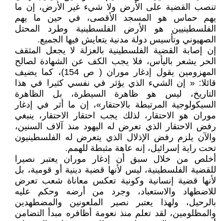
تنصب القضية على الأرض ولا شيء غير الأرض، إن ما
يهم حماس هو المسجد الأقصى، في حين ما يهم
الفلسطينيين هو الأرض الفلسطينية وطرد المحتل
الصهيوني وتأسيس دولة مدنية يتعايش فيها الجميع.
إن إصابة القضية الفلسطينية بالعزلة لا يجعل المثقف
الحر يشعر باليأس، فلا يجب الكف عن الشهادة لصالح
المهزومين يقول إدغار موران ( ص 154)، كما يضيف
قائلا: « إن الشيء الذي يؤثر في نفسي كثيرا في هذا
التاريخ، ليس هو ظاهرة السيطرة، بل الظاهرة
السيكولوجية المرتبطة بالاحتقار»، إن ما أثر في إدغار
موران هو الاحتقار، لذلك يجب احتقار الاحتقار، ينبغي
رفض الاحتقار الذي تعرض له اليهود منذ آلاف السنين،
والآن يلزم رفض الإذلال الذي يتعرض له الفلسطينيون
تحت راية إسرائيل، إنه عاهة مثبطة للهمم.
أخلص من خلال سبق أن إدغار موران يعتبر نصيرا
للقضية الفلسطينية، ليس لأنها قضية دينية أو قومية، بل
لأنها قضية إنسانية وكونية تعكس معاناة شعب تعرض
للاضطهاد والاستعباد، وجرد من أرضه وحكم عليه
بالرحيل، ولهذا يعتبر نصير الملعونين والمضطهدين
والمظلومين، لقد تعلم منذ نعومة أظافره مبدأ التضامن