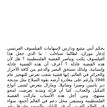
بحكم أنني متتبع ودارس لإسهامات الفيلسوف الفرنسي
إدغار موران، لطالما تساءلت : ما الذي جعل هذا
الفيلسوف يكتب ويناصر القضية الفلسطينية ؟ هل لأن
هذه القضية عادلة ؟ أعرف أن هذه القضية عادلة
وإنسانية، ولذلك تستحق النصر والدعم من كافة الأحرار
والحرائر في العالم، إنها قضية شعب تعرض للتهجير عام
1948 وأرغم على مغادرة أرضه بقوة السلاح مثل مذبحة
دير ياسين وصبرا وشاتيلا، ومازال يتعرض لشتى أنواع
التنكيل والعذاب، كما أن قراه ومدنه تعرضت لمحو
ممنهج، ومن أجل هذه الأسباب مازالت القضية
الفلسطينية وستبقى محل دعم في العالم أجمع، سواء
في العالم العربي أو في اليابان والسويد وغيرها رغم