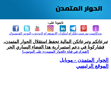
تابعونا على:
بودكاست
بنترست
تيلكرام
لينكدإن
الانستغرام
اليوتيوب
التويتر
الفيسبوك
تبرعاتكم وتبرعاتكن المالية تحفظ استقلال الحوار المتمدن،
فشاركونا في دعم استمرارية هذا الفضاء اليساري الحر
[اشترك في قناة ‫«الحوار المتمدن» على اليوتيوب]
الحوار المتمدن - موبايل
الموقع الرئيسي