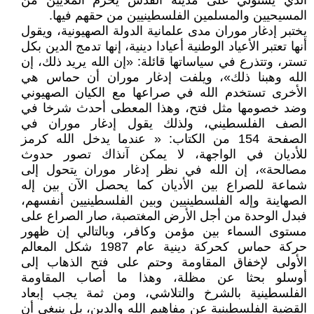
الذي يستولي على مدينة القدس يحرم الملايين من
المسيحيين والمسلمين الفلسطينيين من حقهم فيها.
يختبر إدغار موران مدى علمانية الدولة الصهيونية، ويقول
أنها تعتبر الأعياد الوطنية أعيادا دينية، إنها تدمج الدين بكل
تستر، وتتذرع في سياساتها قائلة: «إن الله يريد ذلك، إن
الله وهبنا ذلك»، ويلفت إدغار موران أن حماس هي
الأخرى تستخدم الله في صراعها مع الكيان الصهيوني
وضد خصومها مثل فتح، وهذا المعطى أحدث شرخا في
الصف الفلسطيني، ولذلك يقول إدغار موران في
الصفحة 154 من الكتاب: « عندما يدخل الله كرمز
للأديان في الواجهة، لا يمكن آنذاك تصور حدوث
مصالحة»، إن الله في نظر إدغار موران يتحول إلى
شماعة للصراع بين الأديان كما يحصل الآن بين إله
الصهاينة وإله الفلسطينيين وبين الفلسطينيين أنفسهم،
فبدل الوحدة من أجل الأرض المغتصبة، صار الصراع على
مستوى السماء بين مؤمن وكافر، وبالتالي إن ظهور
حركة حماس كحركة دينية عام 1987 شكل المعالم
الأولى لإخفاق المقاومة وحتم على فتح الذهاب إلى
أوسلو بحثا عن مظلة، وهذا ما أصاب المقاومة
الفلسطينية بالشرخ والتلاشي، ومن ثمة يجب إبعاد
القضية الفلسطينية عن مفاهيم الله والدين، بل ينبغي أن