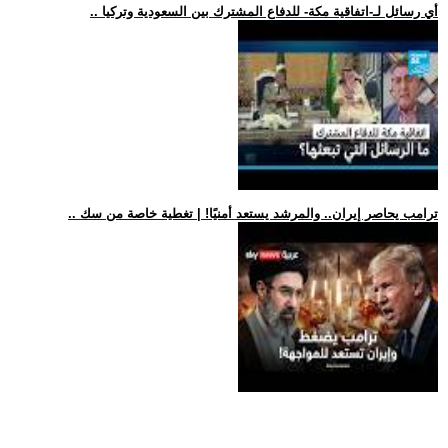
.. أي رسائل لـ-اتفاقية مكة- للدفاع المشترك بين السعودية وتركيا
.. ترامب يحاصر إيران.. والمرشد يستعد أمنيًا! | تغطية خاصة من سك