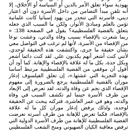
يهودية سواء تعلق الأمر بالدين أو السياسة أو الأخلاق، إلا
أنه تلقن مبدأ التضامن من داخل الأسرة دون أي اعتبار
ديني، فأسرته التي تنحدر من يهود إسبانيا كانت علمانية
تؤمن بالعلم ومبادئ الأنوار، ولكن ما السبب الذي جعله
يتعلق بالقضية الفلسطينية؟ يقول في الصفحة 138: «
ربما شعرت بالإقصاء بسبب وفاة والدتي، وعشت نوعا
من الإقصاء من الأسرة، لأنها لم ترغب في التواصل معي
بشأن حقيقة ما جرى، واكتشفت هذه الحقيقة لوحدي،
لأنني كنت أشعر أنهم يكذبون علي. لقد كنت دائما أشعر
وبكل حدة، بكل ما له علاقة بالإقصاء والإهانة. كما أود أن
أقول أن موقفي من القضية الفلسطينية مرتبط أساسا
بهذه التجربة التي عشتها.»، إن تعلق الفيلسوف إدغار
موران بالقضية الفلسطينية يرجع بالضرورة إلى مفهوم
الإقصاء الذي نجم عن وفاة والدته، لقد تعرض إلى الإبعاد
من طرف الأسرة حينما لم تكشف السبب في وفاة
والدته، وهو في عمر العاشرة، فتركته يبحث عن الحقيقة
لوحده، ولذلك يرفض إدغار موران كل ما له علاقة
بالإقصاء، فكما تعرض للإهانة من طرف أسرته تعرضت
القضية الفلسطينية للإهانة من طرف الأسرة الدولية التي
ترفض معاقبة الكيان الصهيوني ومنح الشعب الفلسطيني