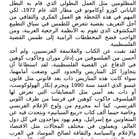
المظلومين مثل العمل البطولي الذي قام به البطل
الياباني كوزو أوكاموتو في مطار اللد عام 1972، لكن
المهم في هذه اللحظة هو العمل الفكري والثقافي من
أجل التعريف بقضية تتعرض للطمس في سياق التطبيع
المكشوف الذي تقوم به الأنظمة الرجعية العربية، ومن
الواجب فضح المخططات الرامية إلى طمس القضية
الفلسطينية.
لقد نقبت عن الكتاب والفلاسفة الفرنسيين، ولم أجد
أحسن من الفيلسوفين من إدغار موران وجاكوب كوهين
في الدفاع عن القضية الفلسطينية، لقد استطاعا أن
يتجاوزا كل المتاريس والحدود التي وضعت أمامهما،
سواء كانت هذه المتاريس ذات بعد قانوني مثل قانون
غيسو الذي اعتمد سنة 1990 ويجرم إنكار الهولوكوست،
أو ذات بعد أمني مثل المضايقات التي تعرض لها
الفيلسوف جاكوب كوهين في فرنسا من طرف اللوبي
الفرنسي، كما أنه محروم من ولوج الإعلام الفرنسي
وخاصة حينما ألف كتاب «ربيع السيانيم» ويتحدث فيه عن
المتعاونين مع إسرائيل، وهم يهود يتواجدون في كل دول
العالم، ويعملون في مختلف المجالات مثل الاقتصاد
والإعلام والسياسة والثقافة لصالح الموساد في الغرب