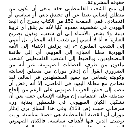
حقوقه المشروعة.
إن منح الشعب الفلسطيني حقه ينبغي أن يكون من
منطلق إنساني بعيدا عن أي تخندق ديني أو سياسي أو
اقتصادي، ففي الصفحة 152 من الكتاب يصرح أن البعد
اليهودي في شخصيته معدوم كليا لأنه لم يتلق أي تربية
دينية ولا يشعر بالانتماء إلى أي شعب، ويقول بصريح
العبارة: « أنا لا أنتمي إلى شعب الله المختار، بل أنتمي
إلى الشعب الملعون »، إنه يرفض الانتماء إلى الأمة
اليهودية معلنا انحيازه إلى الغوييم، أي إلى طائفة
المضطهدين، وبالضبط إلى الشعب الفلسطيني كشعب
ملعون من طرف العصابات الصهيونية، غير أنه من
الضروري القول أن إدغار موران من منطلق إنسانيته
وكونيته يتضامن مع جميع المضطهدين في العالم، لقد
تضامن مع معاناة اليهود في الماضي، إلا أنه رفض أن
ينضم إلى جيش الحرب الصهيوني على الرغم من إلحاح
صديقته على انضمامه، إن موقفه الإنساني جعله يعي أن
تشكيل الكيان الصهيوني في فلسطين بمثابة ورم
سرطاني خبيث (ص 153)، وفي هذا السياق يرى إدغار
موران أن القضية الفلسطينية هي قضية سياسية، و يتم
توظيف الدين فيها لأهداف سياسية، فالكيان الصهيوني