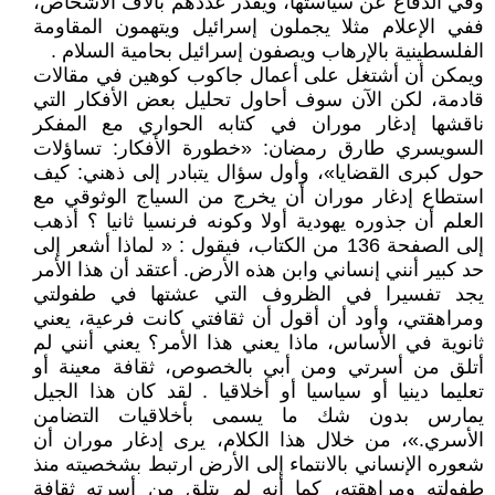
وفي الدفاع عن سياستها، ويقدر عددهم بآلاف الأشخاص،
ففي الإعلام مثلا يجملون إسرائيل ويتهمون المقاومة
الفلسطينية بالإرهاب ويصفون إسرائيل بحامية السلام .
ويمكن أن أشتغل على أعمال جاكوب كوهين في مقالات
قادمة، لكن الآن سوف أحاول تحليل بعض الأفكار التي
ناقشها إدغار موران في كتابه الحواري مع المفكر
السويسري طارق رمضان: «خطورة الأفكار: تساؤلات
حول كبرى القضايا»، وأول سؤال يتبادر إلى ذهني: كيف
استطاع إدغار موران أن يخرج من السياج الوثوقي مع
العلم أن جذوره يهودية أولا وكونه فرنسيا ثانيا ؟ أذهب
إلى الصفحة 136 من الكتاب، فيقول : « لماذا أشعر إلى
حد كبير أنني إنساني وابن هذه الأرض. أعتقد أن هذا الأمر
يجد تفسيرا في الظروف التي عشتها في طفولتي
ومراهقتي، وأود أن أقول أن ثقافتي كانت فرعية، يعني
ثانوية في الأساس، ماذا يعني هذا الأمر؟ يعني أنني لم
أتلق من أسرتي ومن أبي بالخصوص، ثقافة معينة أو
تعليما دينيا أو سياسيا أو أخلاقيا . لقد كان هذا الجيل
يمارس بدون شك ما يسمى بأخلاقيات التضامن
الأسري.»، من خلال هذا الكلام، يرى إدغار موران أن
شعوره الإنساني بالانتماء إلى الأرض ارتبط بشخصيته منذ
طفولته ومراهقته، كما أنه لم يتلق من أسرته ثقافة