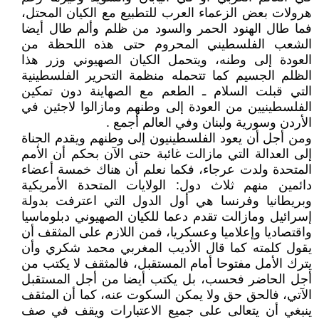
هرولات بعض الزعماء العرب للتطبيع مع الكيان المحتل،
فما طال الهنود الحمر والسود من ظلم وألم طال أيضا
الشعب الفلسطيني المحروم حتى هذه اللحظة من
العودة إلى وطنه، ويتحمل الكيان الصهيوني وزر هذا
الظلم الجسيم كما تتحمله منظمة التحرير الفلسطينية
التي قبلت السلام ـ الطعم مع الصهاينة دون تمكين
الفلسطينيين من العودة إلى وطنهم ومازالوا لاجئين في
الأردن وسورية ولبنان وفي العالم أجمع .
ومن أجل أن يعود الفلسطينيون إلى وطنهم ويقدم الجناة
إلى العدالة التي مازالت غائبة حتى الآن بحكم أن الأمم
المتحدة ولدت عرجاء، فكما نعلم أن هناك خمسة أعضاء
دائمين منهم ثلاث دول: الولايات المتحدة الأمريكية
وبريطانيا وفرنسا هي أول الدول التي اعترفت بدولة
إسرائيل ومازالت تقدم دعما للكيان الصهيوني دبلوماسيا
واقتصاديا وإعلاميا وعسكريا، فمن اللازم على المثقف أن
يقول كلمته كما قال الأديب المغربي محمد شكري وأن
يترك الأمل مفتوحا أمام المستقبل، فالمثقف لا يكتب من
أجل الحاضر فحسب، بل يكتب أيضا من أجل المستقبل
الآتي، فالحق حق ولا يمكن السكوت عنه، كما أن المثقف
ينبغي أن يتعالى على جميع الاعتبارات ويقف في صف