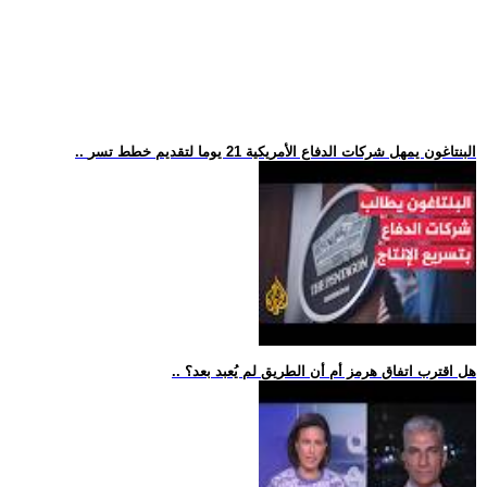
.. البنتاغون يمهل شركات الدفاع الأمريكية 21 يوما لتقديم خطط تسر
.. هل اقترب اتفاق هرمز أم أن الطريق لم يُعبد بعد؟