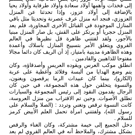
إلى فخذات وأهمها أولاد سعادة وأولاد طرفاية وأولاد يحيا
بالإضافة إلى أولاد عزوز، وإذا تحدثنا عن المنزل
العزوزي، فنجد أنه منزل عرف عصرنة وتحديثا مثل باقي
المنازل الموجودة في القبائل الأخرى المجاورة، فلم يعد
المنزل حجريا أو يرتكز على القش، بل صار المنزل مبنيا
بالآجور، ولقد لفتتني ظاهرة قل نظيرها في العالم
القروي ويتعلق الأمر بتسييج المنازل بأسلاك وأعمدة
وهذه الظاهرة مدينية بامتياز، إذ أن الريف كان دائما مجالا
مفتوحا للذاهبين والقادمين .
انطلق موكب العرس ويقوده العريس وأصدقاؤه، وكان
يتم وضع الهدايا من ألبسة وقلائد وأغطية على عربة
(الكارو)، بينما كان عبيدات الرما يرقصون ويغنون،
والنسوة يتحلقن حول هذه المجموعة، في حين كان
الرجال يقدمون النقود إلى رئيس المجموعة والسيارات
تطلق الأصوات. وحين تم الاقتراب من منزل العروسة،
كانت النسوة ترقص وتغني وتردد : (الصلا والسلام على
رسول الله)، ولفتتني امرأة تحمل العلم الأبيض كرمز
للسلام .
دخل الجميع إلى خيمة مشتركة، وكان الغناء والرقص
بشكل مشترك، والملاحظ أنه في العالم القروي لم يعد