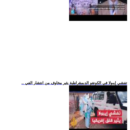
.. تفشي إيبولا في الكونغو الديمقراطية يثير مخاوف من انتشار الفي