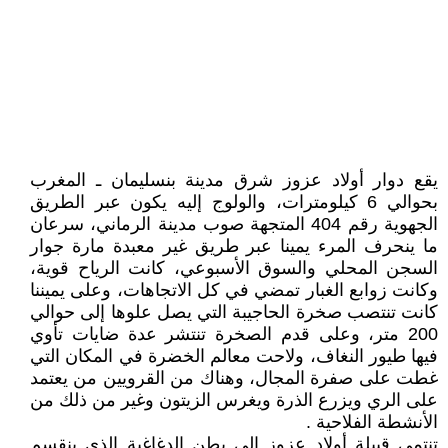
يقع دوار أولاد عزوز شرق مدينة بنسليمان ـ المغرب
بحوالي 6 كيلومترات، والولوج إليه يكون عبر الطريق
الجهوية رقم 404 المتجهة صوب مدينة الرماني، سرعان
ما ينحرف المرء يمينا عبر طريق غير معبدة مارة جوار
السجن المحلي والسوق الأسبوعي، كانت الرياح قوية،
وكانت زوابع الغبار تمضي في كل الاتجاهات، وعلى يميننا
كانت تنتصب صخرة الحاجيبة التي يصل علوها إلى حوالي
200 متر، وعلى قدم الصخرة تنتشر عدة ضايات تأوي
فيها طيور النغاف، ولاحت معالم الخضرة في المكان التي
غطت على صفرة المجال، وهناك من القرويين من يعتمد
على الري ويزرع الذرة ويغرس الزيتون وغير من ذلك من
الأنشطة الفلاحية .
تنتمي قبيلة أولاد عزوز إلى بطن الدغاغية الذي ينقسم