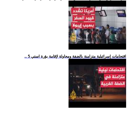
.. 5 اقتحامات إسرائيلية متزامنة بالضفة ومحاولة لإقامة بؤرة استي