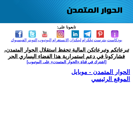
تابعونا على:
بودكاست
بنترست
تيلكرام
لينكدإن
الانستغرام
اليوتيوب
التويتر
الفيسبوك
تبرعاتكم وتبرعاتكن المالية تحفظ استقلال الحوار المتمدن،
فشاركونا في دعم استمرارية هذا الفضاء اليساري الحر
[اشترك في قناة ‫«الحوار المتمدن» على اليوتيوب]
الحوار المتمدن - موبايل
الموقع الرئيسي