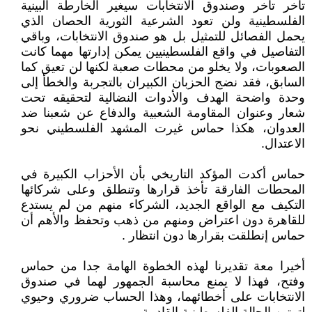
تأخر تأخر وصندوق الانتخابات سيغير الخارطة البينية
الفلسطينية ولن تعود الشرعية الثورية الحصان الذي
يحمل الفصائل للتمثيل بل هو صندوق الانتخابات، وباقي
التفاصيل في واقع الفلسطينيين يمكن إدارتها مهما كانت
الصعوبات، ولا يخلو من محطات صعبة لكنها لن تعيق كما
السابق، فقد نضج الحزبان الكبيران بالتجربة والخطأ إلى
وحدة واضحة الهدف والأدوات النضالية لتحقيقه تحت
شعار وعنوان المقاومة الشعبية والدفاع عن شعبنا ضد
العدوان، هكذا حماس غيرت المشهد الفلسطيني نحو
الاعتدال.
حماس أكدت المؤكد التاريخي بأن الأحزاب الكبيرة في
المحطات الفارقة تأخذ قرارها وتنطلق وعلى شركائها
التكيف مع الواقع الجديد، الشركاء منهم من لم يستدع
للقاهرة دون اعتراض ومنهم من ذهب وتحفظ والأهم أن
حماس إنطلقت بقرارها دون انتظار .
أخيرا معة تقديرنا لهذه الخطوة الهامة جدا من حماس
وفتح، فهذا لا يمنع محاسبة الجمهور لهما في صندوق
الانتخابات على أخطائهما، وهذا الحساب ضروري وحيوي