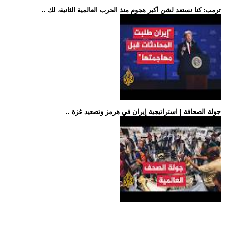
.. ترمب: كنا نستعد لشن أكبر هجوم منذ الحرب العالمية الثانية، لك
.. جولة الصحافة | استراتيجية إيران في هرمز وتصعيد غزة