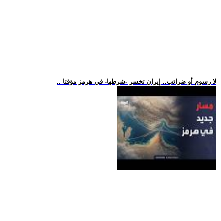
.. لا رسوم أو ضرائب.. إيران تخسر -شرطها- في هرمز مؤقتا