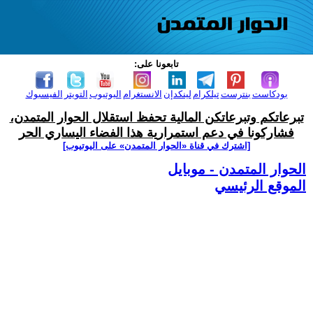
تابعونا على:
بودكاست
بنترست
تيلكرام
لينكدإن
الانستغرام
اليوتيوب
التويتر
الفيسبوك
تبرعاتكم وتبرعاتكن المالية تحفظ استقلال الحوار المتمدن،
فشاركونا في دعم استمرارية هذا الفضاء اليساري الحر
[اشترك في قناة ‫«الحوار المتمدن» على اليوتيوب]
الحوار المتمدن - موبايل
الموقع الرئيسي