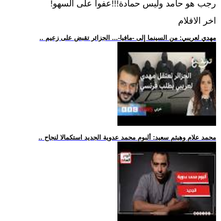
رجب هو حامد وليس حمادة!!!عفوا على السهو!
اخر الافلام
.. مهدي لعريبي: من السينما إلى -مافيا-... الجزائر تقبض على زعيم
.. محمد علام وهيثم سعيد: ألبوم محمد عدوية الجديد استكمالا لنجاح