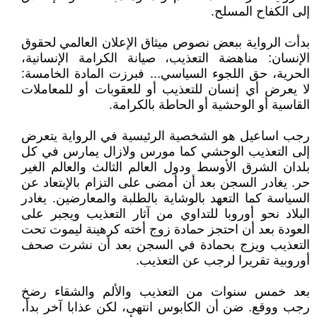
إلى الكفاح المسلح.
بدأت الرواية ببعض نصوص ميثاق الإعلان العالمي لحقوق
الإنسان: مناهضة التعذيب، صيانة الكرامة الإنسانية،
الحرية، حق اللجوء السياسي... فبرزت المادة الخامسة:
لا يعرض أي إنسان للتعذيب أو للعقوبات أو للمعاملات
القاسية أو الوحشية أو الحاطة بالكرامة.
رجب اساعيل هو الشخصية الرئيسية في الرواية يتعرض
إلى التعذيب الوحشي كما مورس ولازال يمارس في كل
بلدان الشرق الأوسط ودول العالم الثالث والعالم الغير
حر. يغادر السجن بعد أن أمضى على التزام بالإبتعاد عن
السياسة كما التعهد بالوشاية بالطلبة والمعارضين. يغادر
البلاد نحو أوروبا للتداوي من آثار التعذيب ويجبر على
العودة بعد أن احتجز حمادة زوج أخته كرهينة ليموت تحت
التعذيب ويزج بحمادة في السجن بعد أن نشرت صحف
أوروبية تقريرا لرجب عن التعذيب.
بعد خمس سنوات من التعذيب والألم والشقاء رضخ
رجب ووقع. ضن أن الكابوس انتهى، لكن عذابا آخر بدأ،