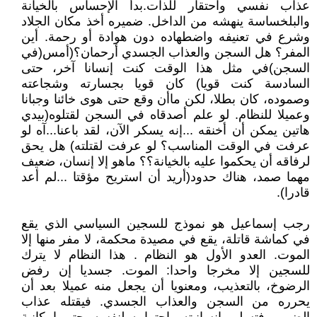
عذاب نفسي واحتقار للذات.بدأ الإحساس بالخيانة
والبلخساسة ينهشه من الداخل. ضميره أخذ مكان الجلاد
وشرع في تعنيفه واضطهاده دون هوادة أو رحمة. أين
المفر؟ هل السجن والعذاب الجسدي أرحمان؟(أمس(في
السجن)في مثل هذا الوقت كنت إنسانا آخر، حتى
السادسة كنت قويا) كان قويا بجسارته وشجاعته
وصموده، كان بطلا، لكن ماأن وقع حتى هوى خائنا وجبانا
وعميلا للنظام. لو علم أصدقاه في السجن لقتلوه(بيدي
هاتين يمكن أن أخنقه ...إنه يسكر الآن، لقد باعنا...آه لو
عرفت في الوقت المناسب؟ لو عرفت لقتلته) هل يحق
لرفاقه أن يحكموا عليه بالخيانة؟؟ ماهو إلا إنسان، ضعيف
مهما صمد، هناك حدود(أريد أن استريح مؤقتا ...لم أعد
قادرا).
رجب إسماعيل هو نموذج للسجين السياسي الذي يقع
في كماشة قاتلة، يقع في مصيدة محكمة، لا مفر منها إلا
الموت. العدو الأول هو النظام . هذا النظام لا يترك
للسجين إلا مخرجا واحدا: الموت. جسديا إن رفض
الرضوخ، بالتعذيب، ومعنويا أن يجعل منه عميلا بعد أن
يحرره من السجن والعذاب الجسدي. فيقتله عذاب