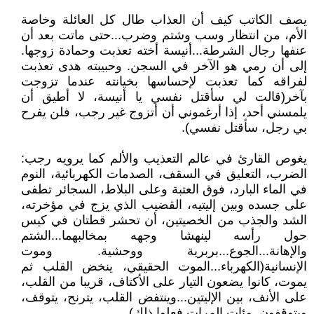
يصف الكاتب كيف أن العذاب طال كل العائلة وخاصة
الأم، من انتظار وسب وشتم وضرب...حتى ماتت بعد أن
عنفها رجال الشرطة...أنيسة أخته تعذبت وحمادة زوجها.
إلى أن رمي هو الآخر في السجن. وحبيبته هدى تعذبت
لفراقه كما تعذبت لإحساسها بخيانته عندما تزوجت
بآخر(قالت لي سأقتل نفسي يا أنيسة، لا أطيق أن
يلمسني أحد، إذا أرغموني أن أتزوج غير رجب، فلن يفرح
بي رجل، سأقتل نفسي).
يغوص القارئ في عالم التعذيب والألم كما يرويه رجب:
الضرب، التعليق في السقف، الصدمات الكهربائية، النوم
في الماء البارد، فوق العتبة وعلى البلاط، السجائر تطفى
على جسده وبين إليتيه، القضيب الذي يزج في مؤخرته،
الشد والجذب من الخصيتين، أن تحشر قطتان في كيس
حول رأسه لينهشا وجهه بمخالبهما...الشتم
والإهانة...الجوع...بربرية ووحشية. وموت
الإنسانية(الكهرباء...الموت الحقيقي، ينخض القلب ثم
يموت، كانوا يضعون التيار على الأكتاف، قريبا من القلب،
على الأنف، بين الإليتين...وينتفض القلب، يترنح، يتوقف،
ويتوقفون. مئات المرات فعلوا ذلك).