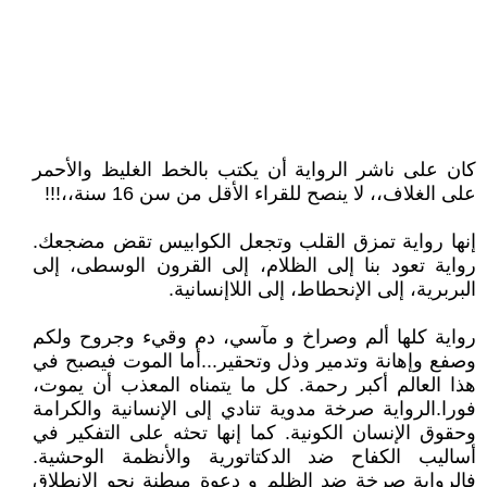
كان على ناشر الرواية أن يكتب بالخط الغليظ والأحمر
على الغلاف،، لا ينصح للقراء الأقل من سن 16 سنة،،!!!
إنها رواية تمزق القلب وتجعل الكوابيس تقض مضجعك.
رواية تعود بنا إلى الظلام، إلى القرون الوسطى، إلى
البربرية، إلى الإنحطاط، إلى اللاإنسانية.
رواية كلها ألم وصراخ و مآسي، دم وقيء وجروح ولكم
وصفع وإهانة وتدمير وذل وتحقير...أما الموت فيصبح في
هذا العالم أكبر رحمة. كل ما يتمناه المعذب أن يموت،
فورا.الرواية صرخة مدوية تنادي إلى الإنسانية والكرامة
وحقوق الإنسان الكونية. كما إنها تحثه على التفكير في
أساليب الكفاح ضد الدكتاتورية والأنظمة الوحشية.
فالرواية صرخة ضد الظلم و دعوة مبطنة نحو الإنطلاق