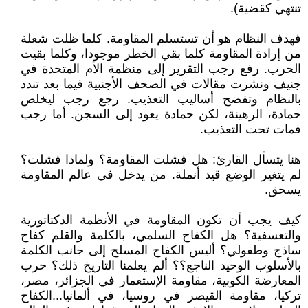
تنتهي كقضية).
فهدف النظام هو أن تستسلم المقاومة. كلما ظلت شعلة
من إرادة المقاومة كلما بقي الخطر موجودا، وكلما بقيت
الحرب. رفع رجب التقرير إلى منظمة الأم المتحدة في
جنيف ونشرت مقالات في الصحف الأجنبية فيما بعد تندد
بالنظام وتفضح أساليب التعذيب. رجع رجب ليخلص
حمادة، الرهينة، لكن حمادة يعود إلى السجن. أما رجب
فمات تحت التعذيب.
هنا يتسأل القارئ: هل فشلت المقاومة؟ ولماذا فشلت؟
لم يتغير الوضع قيد أنملة. من يدخل في عالم المقاومة
يسحق.
كيف يجب أن تكون المقاومة في الأنظمة الدكتاتورية
والتعسفية؟ هل الكفاح السلمي، بالكلمة والقلم كفاح
ساذج وطفولي؟ أليس الكفاح المسلح إلى جانب الكلمة
بالأسلوب الوحيد الناجع؟؟ ألم يعلمنا التاريخ ذلك؟ حرب
المعارضة الكوبية، مقاومة الإستعمار في الجزائر، مصر،
تركيا، مقاومة القيصر في روسيا، في ألمانيا...الكفاح