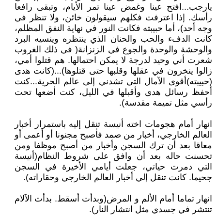
يارجب...افتح عينا وغمض عينا تمر الأيام، وتبقى رافعا
رأسك. إذا اعترفت فكلهم سيقولون خائن، ولا تنظر في
وجه أحد)، أما حبيبته فكانت النور في نهاية النفق المظلم،
كانت الدفء والحب والحنان الذي ينتظره وينسيه البرد
والوحشة والوحدة والجوع في الزنزانة( في ذلك الغروب
شعرت أني وحيد لدرجة لا يمكن احتمالها. هم قتلوا أمي،
زالوا ينخرون في عقلها وقلبها حتى قتلوها)...(كانت هدى
(حبيبته)أقوى الآمال التي تشدني إلى عالم الحرية...كنت
أحفظ رسائل هدى وأقبلها في الليل، كنت أضعها تحت
رأسي مثل تميمة مقدسة).
انهار أمام هجومات اخته أنيسة تنقل إليه باستمرار أخبار
العالم الخارجي، أخبار من صمد فأصبح مجنونا أو أعمى أو
معاقا بعد أن ترك السجن وأخبار من أصبح موظفا ومن
تحسنت حاله بعد أن وافق على شروط النظام(أنيسة
التي دمرت حياتي، جعلت أيامي الأخيرة في السجن
جحيما. كانت تنقل إلي أخبار العالم الخارجي وحقاراته).
انهار تماما أمام الألم و المرض(وبدأت أسقط. بدأت الآلام
تنتشر في جسدي مثل انتشار النار).