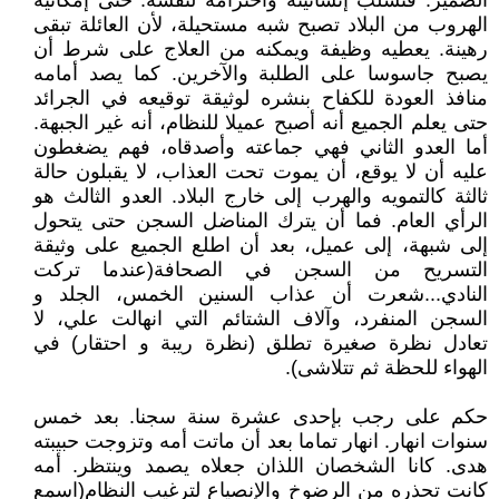
الضمير. فتسلب إنسانيته واحترامه لنفسه. حتى إمكانية
الهروب من البلاد تصبح شبه مستحيلة، لأن العائلة تبقى
رهينة. يعطيه وظيفة ويمكنه من العلاج على شرط أن
يصبح جاسوسا على الطلبة والآخرين. كما يصد أمامه
منافذ العودة للكفاح بنشره لوثيقة توقيعه في الجرائد
حتى يعلم الجميع أنه أصبح عميلا للنظام، أنه غير الجبهة.
أما العدو الثاني فهي جماعته وأصدقاه، فهم يضغطون
عليه أن لا يوقع، أن يموت تحت العذاب، لا يقبلون حالة
ثالثة كالتمويه والهرب إلى خارج البلاد. العدو الثالث هو
الرأي العام. فما أن يترك المناضل السجن حتى يتحول
إلى شبهة، إلى عميل، بعد أن اطلع الجميع على وثيقة
التسريح من السجن في الصحافة(عندما تركت
النادي...شعرت أن عذاب السنين الخمس، الجلد و
السجن المنفرد، وآلاف الشتائم التي انهالت علي، لا
تعادل نظرة صغيرة تطلق (نظرة ريبة و احتقار) في
الهواء للحظة ثم تتلاشى).
حكم على رجب بإحدى عشرة سنة سجنا. بعد خمس
سنوات انهار. انهار تماما بعد أن ماتت أمه وتزوجت حبيبته
هدى. كانا الشخصان اللذان جعلاه يصمد وينتظر. أمه
كانت تحذره من الرضوخ والإنصياع لترغيب النظام(اسمع