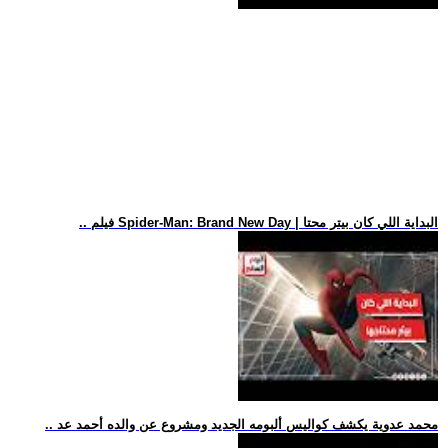
.. فيلم Spider-Man: Brand New Day | البداية اللي كان بيتر محتا
.. محمد عدوية يكشف كواليس ألبومه الجديد ومشروع عن والده أحمد عد