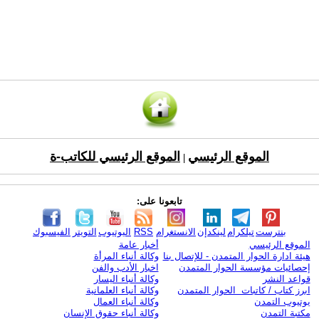
الموقع الرئيسي
الموقع الرئيسي للكاتب-ة
|
تابعونا على:
بنترست
تيلكرام
لينكدإن
الانستغرام
RSS
اليوتيوب
التويتر
الفيسبوك
الموقع الرئيسي
أخبار عامة
هيئة ادارة الحوار المتمدن - للإتصال بنا
وكالة أنباء المرأة
إحصائيات مؤسسة الحوار المتمدن
اخبار الأدب والفن
قواعد النشر
وكالة أنباء اليسار
ابرز كتاب / كاتبات الحوار المتمدن
وكالة أنباء العلمانية
يوتيوب التمدن
وكالة أنباء العمال
مكتبة التمدن
وكالة أنباء حقوق الإنسان