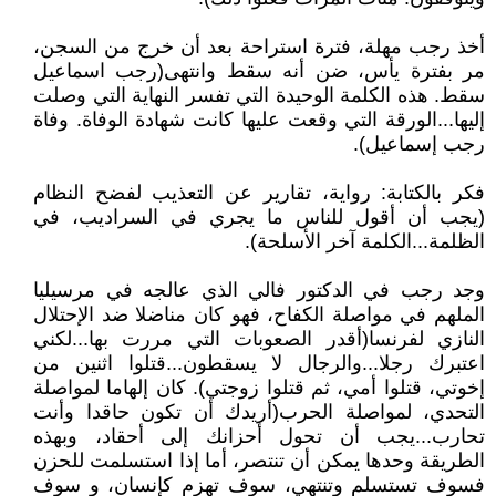
أخذ رجب مهلة، فترة استراحة بعد أن خرج من السجن،
مر بفترة يأس، ضن أنه سقط وانتهى(رجب اسماعيل
سقط. هذه الكلمة الوحيدة التي تفسر النهاية التي وصلت
إليها...الورقة التي وقعت عليها كانت شهادة الوفاة. وفاة
رجب إسماعيل).
فكر بالكتابة: رواية، تقارير عن التعذيب لفضح النظام
(يجب أن أقول للناس ما يجري في السراديب، في
الظلمة...الكلمة آخر الأسلحة).
وجد رجب في الدكتور فالي الذي عالجه في مرسيليا
الملهم في مواصلة الكفاح، فهو كان مناضلا ضد الإحتلال
النازي لفرنسا(أقدر الصعوبات التي مررت بها...لكني
اعتبرك رجلا...والرجال لا يسقطون...قتلوا اثنين من
إخوتي، قتلوا أمي، ثم قتلوا زوجتي). كان إلهاما لمواصلة
التحدي، لمواصلة الحرب(أريدك أن تكون حاقدا وأنت
تحارب...يجب أن تحول أحزانك إلى أحقاد، وبهذه
الطريقة وحدها يمكن أن تنتصر، أما إذا استسلمت للحزن
فسوف تستسلم وتنتهي، سوف تهزم كإنسان، و سوف