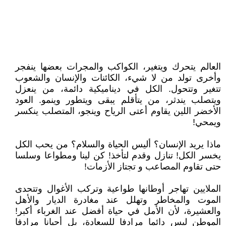
العالم يتحرك ويتغير، الكواكب والمجرات بعضها ينفجر
وأخرى تولد من لا شيء، الكائنات والإنسان والشعوب
تتغير وتتحول. الكل في ديناميكية دائمة، من ينعزل
ويتصلب يندثر، من يتأقلم يبقى ويتطور وينمو. العود
الأخضر اللين يقاوم أعتى الرياح وينجو، المتصلب ينكسر
ويمحي!
ماذا يريد الإنسان؟ أليس الحياة والسلام؟ من يحب الكل
يخسر الكل! تنازل وقدم لتأخذ! كن لينا ومطواعا وسلسا
حتى تقاوم المصاعب و تجتاز الأزمات!
الملايين تهاجر أوطانها طواعية وتركب الأغوال وتتحدى
الموت والمخاطر وتهلل عند مغادرة الديار والأهل
والعشيرة، لأن الأمل في حياة أفضل عند الغرباء أكبر!
الموطن ليس دائما مرادفا للسعادة، بل أحيانا مرادفا