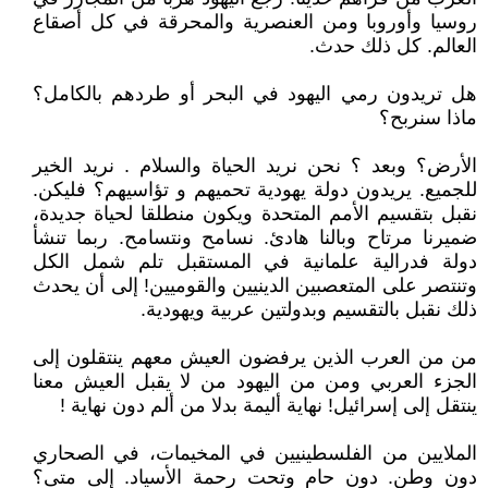
روسيا وأوروبا ومن العنصرية والمحرقة في كل أصقاع
العالم. كل ذلك حدث.
هل تريدون رمي اليهود في البحر أو طردهم بالكامل؟
ماذا سنربح؟
الأرض؟ وبعد ؟ نحن نريد الحياة والسلام . نريد الخير
للجميع. يريدون دولة يهودية تحميهم و تؤاسيهم؟ فليكن.
نقبل بتقسيم الأمم المتحدة ويكون منطلقا لحياة جديدة،
ضميرنا مرتاح وبالنا هادئ. نسامح ونتسامح. ربما تنشأ
دولة فدرالية علمانية في المستقبل تلم شمل الكل
وتنتصر على المتعصبين الدينيين والقوميين! إلى أن يحدث
ذلك نقبل بالتقسيم وبدولتين عربية ويهودية.
من من العرب الذين يرفضون العيش معهم ينتقلون إلى
الجزء العربي ومن من اليهود من لا يقبل العيش معنا
ينتقل إلى إسرائيل! نهاية أليمة بدلا من ألم دون نهاية !
الملايين من الفلسطينيين في المخيمات، في الصحاري
دون وطن. دون حام وتحت رحمة الأسياد. إلى متى؟