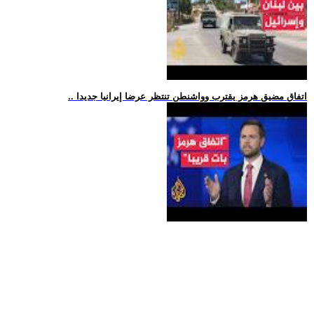
.. اتفاق مضيق هرمز يقترب وواشنطن تنتظر عرضا إيرانيا جديدا