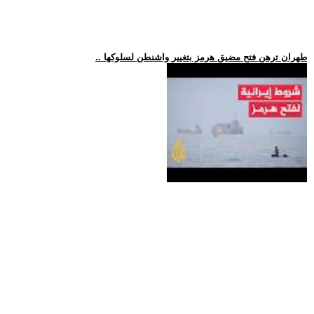
.. طهران ترهن فتح مضيق هرمز بتغيير واشنطن لسلوكها