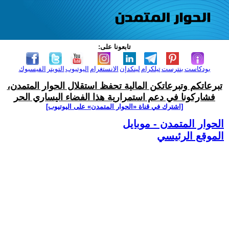
تابعونا على:
بودكاست
بنترست
تيلكرام
لينكدإن
الانستغرام
اليوتيوب
التويتر
الفيسبوك
تبرعاتكم وتبرعاتكن المالية تحفظ استقلال الحوار المتمدن،
فشاركونا في دعم استمرارية هذا الفضاء اليساري الحر
[اشترك في قناة ‫«الحوار المتمدن» على اليوتيوب]
الحوار المتمدن - موبايل
الموقع الرئيسي