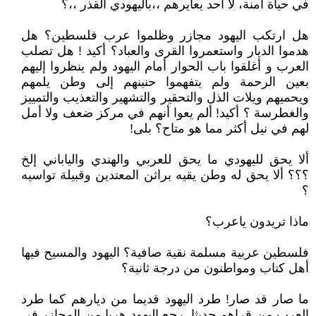
في حياة آمنة، لا أحد يعايرهم ،،باليهودي القذر ،،؟
هل ارتكب اليهود مجازر وظلموا عرب فلسطين؟ هل
هدموا الديار واستعمروا القرى والعباد؟ أكيد ! هل تصلب
العرب و أغلقوا باب الحوار أمام اليهود ولم ينظروا إليهم
بعين الرحمة ولم يتفهموا حنينهم إلى وطن يلمهم
ويحميهم ويلات الذل والتحقير والتشهير والتعذيب والتمييز
والغطرسة ؟ أكيد! ألم يعوا أنهم في مركز ضعف ولا أمل
لهم في نيل أكثر مما هو متاح؟ بلى!
ألا يحق لليهودي ما يحق للعربي والهندي والياباني إلخ
؟؟؟ ألا يحق له وطن يقيه براثن المعتدين وقبيلة تواسيه
؟
ماذا تريدون ياعرب؟
فلسطين عربية مسلمة نقية صافية؟ اليهود والمسيح فيها
أهل كتاب ومواطنون من درجة ثانية؟
ما صار قد صار! طرد اليهود قديما من ديارهم كما طرد
العرب من قراهم حديثا. رجع اليهود هربا من المجازر في