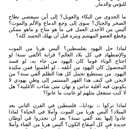
للبؤس والدمار.
ما الجدوى من البكاء والعويل؟ إلى أين سيفضي نطاح
الصخر والجبال؟ سوى إلى وجع الدماغ والألم والموت؟
أليس من الأجدى العمل في ما هو متاح و ماهو ممكن
وقطع العضو المهشم وبتره قبل أن يهلك الجسد كله؟
لماذا حل اليهود بفلسطين؟ أليس هربا من الموت
والإضطهاد في كل بلاد العالم؟ قرابة الألفي سنة! لو
اجتاح الوباء قوما كان اليهود من جاء به، لو فسد
المحصول كان اليهود من أتلفه ، لو أفلسوا فمن مكيدة
اليهود. من يستطيع تحمل كل هذا الظلم ألفي سنة؟ من
لايحن في كنف هذا القهر المستمر إلى وطن يهودي لا
يكونون فيه أقلية تداس و تهان متى شاءت الأغلبية؟ هل
لا كنت ستفعل مثلهم لو عانيت ما عانوا؟
لماذا تركوا ،، يودايا،، فلسطين في القرن الثاني بعد
الميلاد؟ أليس هربا من الموت وأملا في الحياة؟ لماذا
عادوا إليها بعد ألفي سنة؟ بعد أن تجذروا في أوطان
جديدة في كل أصقاع الكون؟ أليس هربا من الفناء وأملا