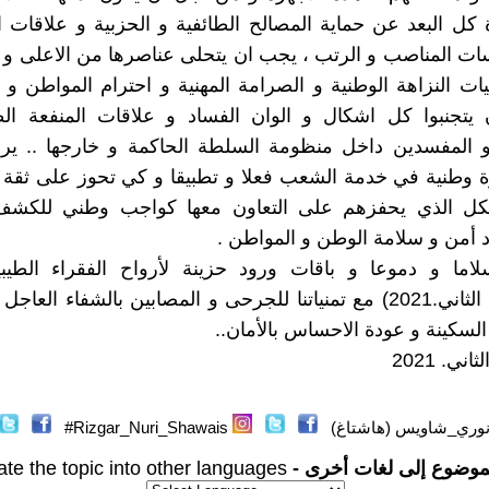
 كل البعد عن حماية المصالح الطائفية و الحزبية و علاقات 
ت المناصب و الرتب ، يجب ان يتحلى عناصرها من الاعلى و ا
قيات النزاهة الوطنية و الصرامة المهنية و احترام المواطن و
 يتجنبوا كل اشكال و الوان الفساد و علاقات المنفعة الط
 المفسدين داخل منظومة السلطة الحاكمة و خارجها .. يراد
 وطنية في خدمة الشعب فعلا و تطبيقا و كي تحوز على ثقة 
شكل الذي يحفزهم على التعاون معها كواجب وطني للك
أمن و سلامة الوطن و المواطن .
سلاما و دموعا و باقات ورود حزينة لأرواح الفقراء الطيب
((21.كانون الثاني.2021) مع تمنياتنا للجرحى و المصابين بالشفاء الع
السكينة و عودة الاحساس بالأمان..
نوري_شاويس (هاشتاغ)
Rizgar_Nuri_Shawais#
موضوع إلى لغات أخرى -
ate the topic into other languages