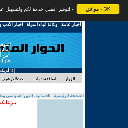
موافق - OK
لتوفير افضل خدمة لكم ولتسهيل عملي
أخبار عامة
-
وكالة أنباء المرأة
-
اخبار الأدب و
الموقع
يسارية
"من أج
حاز ال
إذا لديك
الزوار
اضافة/خدمات
بحث/الارشيف
الصفحة الرئيسية
-
العلمانية، الدين السياسي ونق
تبرعاتكم