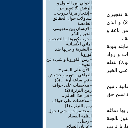
الدولي بين القبول و
الرفض (لا تصير حر ...
-
إنفجار مرفأ بيروت ..
ة تفجيري
تساؤلات حول الحقائق
ساحة الطيران و الباب الشرقي في بغداد ( يوم 21.كانون الثاني .2021) و الذي
الغامضة
-
الإنسان بين مفهومي
ي استشهاد نحو 32 مواطنا بريئا و مظلوما و جرح اكثر من 120 من باعة و
الخير والشّر
 .
-
حرب كورونا .. النتيجة و
أماني الأنسانية
بته بنوبة
-
البشرية و حربها ضد
ت و رواد
كورونا
-
زمن الكورونا و شيء عن
ك) لنقله
الخوف
-
الآن على المسرح
علي الخير
العراقي .. ثورة و حشيش
-
في ساعة أرق .. (3)
-
ملاحظات على حواف
ية ، تبيح
زمن الثرثرة (2)
ة تمنح حق
-
في هذا العالم ..
-
ملاحظات على حواف
زمن الثرثرة (1)
بها دماغه
-
مختصرات .. شيء حول
أنظمة الفساد
وز بالجنة
-
رحيل ..
قاربا تربت
-
غربان السلام