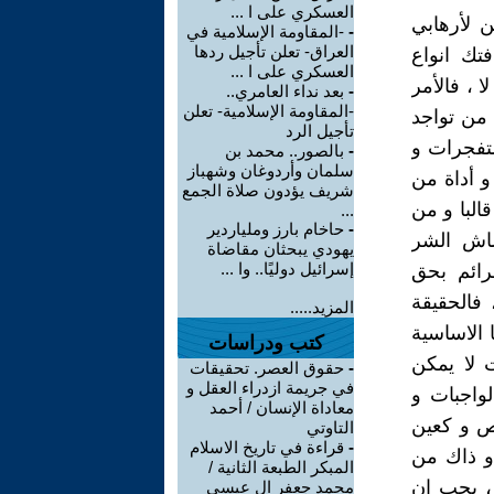
العسكري على ا ...
ن لأرهابي
-
-المقاومة الإسلامية في
العراق- تعلن تأجيل ردها
تك انواع
العسكري على ا ...
 ، فالأمر
-
بعد نداء العامري..
-المقاومة الإسلامية- تعلن
 من تواجد
تأجيل الرد
متفجرات و
-
بالصور.. محمد بن
سلمان وأردوغان وشهباز
و أداة من
شريف يؤدون صلاة الجمع
قالبا و من
...
-
حاخام بارز وملياردير
شاش الشر
يهودي يبحثان مقاضاة
إسرائيل دوليًا.. وا ...
رائم بحق
 فالحقيقة
المزيد.....
 الاساسية
كتب ودراسات
 لا يمكن
-
حقوق العصر. تحقيقات
في جريمة ازدراء العقل و
لواجبات و
معاداة الإنسان / أحمد
اص و كعين
التاوتي
-
قراءة في تاريخ الاسلام
و ذاك من
المبكر الطبعة الثانية /
 ، يجب ان
محمد جعفر ال عيسى