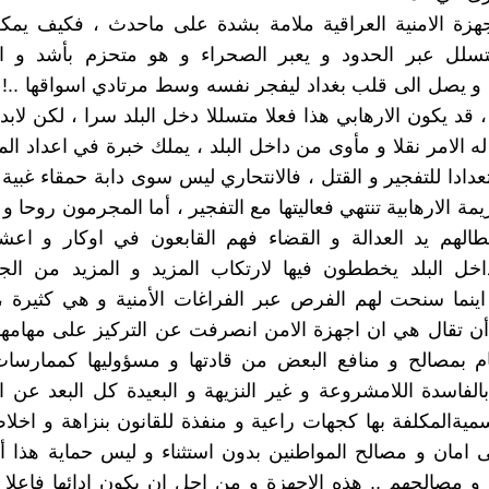
جهزة الامنية العراقية ملامة بشدة على ماحدث ، فكيف يمك
تسلل عبر الحدود و يعبر الصحراء و هو متحزم بأشد و اف
و يصل الى قلب بغداد ليفجر نفسه وسط مرتادي اسواقها ..! لا
 قد يكون الارهابي هذا فعلا متسللا دخل البلد سرا ، لكن لابد
 الامر نقلا و مأوى من داخل البلد ، يملك خبرة في اعداد ال
عدادا للتفجير و القتل ، فالانتحاري ليس سوى دابة حمقاء غبية 
مة الارهابية تنتهي فعاليتها مع التفجير ، أما المجرمون روحا و 
الهم يد العدالة و القضاء فهم القابعون في اوكار و اع
اخل البلد يخططون فيها لارتكاب المزيد و المزيد من الج
اينما سنحت لهم الفرص عبر الفراغات الأمنية و هي كثيرة ،
ن تقال هي ان اجهزة الامن انصرفت عن التركيز على مهامها
ام بمصالح و منافع البعض من قادتها و مسؤوليها كممارسات
بالفاسدة اللامشروعة و غير النزيهة و البعيدة كل البعد عن ا
سميةالمكلفة بها كجهات راعية و منفذة للقانون بنزاهة و اخل
امان و مصالح المواطنين بدون استثناء و ليس حماية هذا أ
و مصالحهم .. هذه الاجهزة و من اجل ان يكون ادائها فاعلا