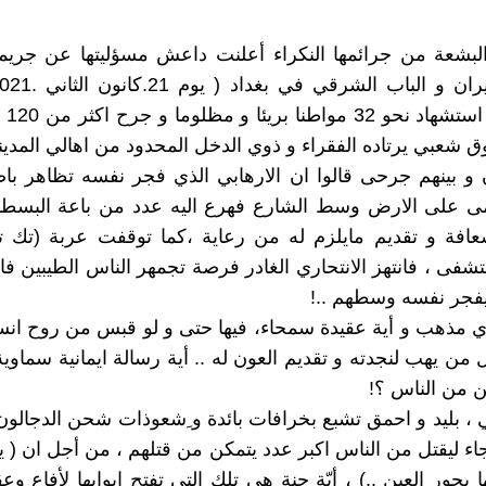
البشعة من جرائمها النكراء أعلنت داعش مسؤليتها عن جريم
تسبب ف
 شعبي يرتاده الفقراء و ذوي الدخل المحدود من اهالي المدينة
و بينهم جرحى قالوا ان الارهابي الذي فجر نفسه تظاهر باصا
تمى على الارض وسط الشارع فهرع اليه عدد من باعة البسطا
افة و تقديم مايلزم له من رعاية ،كما توقفت عربة (تك تو
فى ، فانتهز الانتحاري الغادر فرصة تجمهر الناس الطيبين فا
فجر نفسه وسطهم ..!
ي مذهب و أية عقيدة سمحاء، فيها حتى و لو قبس من روح انسان
 من يهب لنجدته و تقديم العون له .. أية رسالة ايمانية سماوي
ن من الناس ؟!
 ، بليد و احمق تشبع بخرافات بائدة و ِشعوذات شحن الدجالون 
اء ليقتل من الناس اكبر عدد يتمكن من قتلهم ، من أجل ان ( يف
ا بحور العين ..) ، أيّة جنة هي تلك التي تفتح ابوابها لأفاع وع