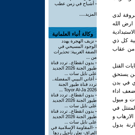
-
أشباح في زمن عطب
المزيد.....
عروفة لدى
 ارض الله
استبدادية
وكالة أنباء العلمانية
ية كل ذي
-
نزيف الهجرة يهدد
الوجود المسيحي في
 من عقاب
الضفة الغربية: تحذيرات
من ...
-
بدون انقطاع.. تردد قناة
ايات القتل
طيور الجنة 2026 الجديد
على نايل سات ...
 من يستحق
-
أغاني البيبي المفضلة..
ي في بدن
تردد قناة طيور الجنة
2026 Toyor Al-Ja ...
 ضعف اداء
-
بدون انقطاع.. تردد قناة
ات و ميول
طيور الجنة 2026 الجديد
على نايل سات ...
لمتنثل في
-
بدون انقطاع.. تردد قناة
 الارهاب و
طيور الجنة 2026 الجديد
على نايل سات ...
رنة بدول
-
-المقاومة الإسلامية في
العراق- تعلن تأجيل ردها