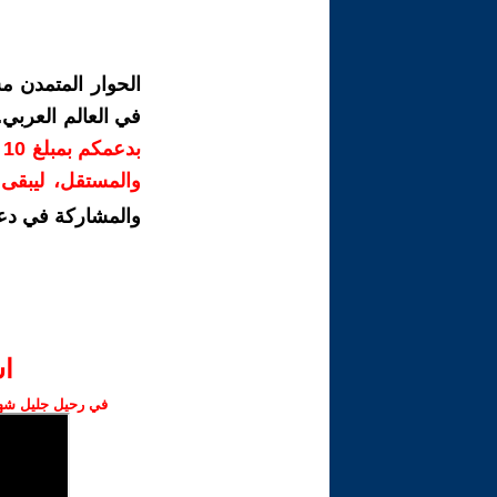
الحوار المتمدن م
في العالم العربي
ب
والمستقل، ليبقى ص
والمشاركة في دع
ا‫
في رحيل جليل شهبا