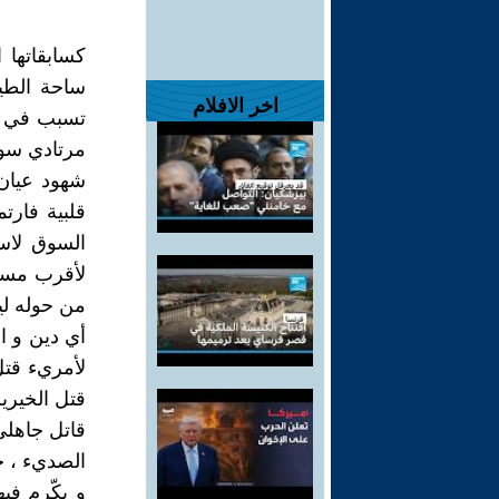
كسابقاتها 
اخر الافلام
مرتادي سوق
شهود عيان 
قلبية فار
السوق لاسع
لأقرب مستش
من حوله لي
أي دين و ا
لأمريء قتل
قتل الخيري
قاتل جاهلي
الصديء ، ج
و يكّرم فيه