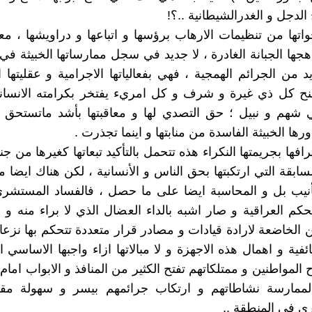
الدجل و الغدرالشيطانية ..؟!
تها من تنظيمات الارهاب برؤسها و اتباعها و دراويشها ، م
هجها الجبانة الغادرة ، لا جديد في سجل ممارساتها الخبيثة في
من الجرائم الهمجية ، فهي بفعالياتها الاجرامية و عقليتها ال
منح كل ذي غيرة و شرف و كل امريء يفتخر بكرامته الانسان
هم و نبيل ؛ حق التصدي لها و معاقبتها بأشد ماتستحق
رها الخبيثة الفاسدة من منابتها و اينما تجذرت .
فها بجريمتها النكراء هذه تتحمل بالتأكيد تبعاتها كغيرها من جن
سابقة التي ارتكبتها بحق الناس و الأنسانية ، لكن هناك ايضا
تأنيب بل و المحاسبة ايضا على ما حصل ، فالفساد المستشر
م العراقية و صار اشبه بالداء العضال الذي لا براء منه و
ن الخاضعة لارادة قيادات و مصادر قرار متعددة تتحكم بها نزع
فية و اهمال هذه الاجهزة و لا مبالاتها ازاء واجبها الاساسي ا
 المواطنين و ممتلكاتهم تفتح الكثير من المنافذ و الابواب امام
ن لممارسة نشاطاتهم و ارتكاب جرائمهم بيسر و سهولة مقا
ى في المنطقة ..