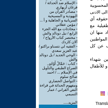
-
الإسلام ضد الحداثة /
المحسوبية
فرغان أزيهاري
-
مصادر القرآن من
لى الادنى
اليهودية و المسيحية
 حقوقه أي
السريانية و الجاهلية و أ ...
/ مؤمن عقلاني
فيلية مع
-
محادثات مع الله الجزء
 منها ان
الرابع / نيل دونالد والش
-
مختصر كتاب الأرواح /
المواطنين
آلان كاردك
شف عن كل
-
الفقيه لي نتسناو براكتو /
عبد العزيز سعدي
-
الوحي الجديد / يل دونالد
ين شهداء
والش
-
كتاب : حَمَّالُ أَوْجُهٍ..
اجل و للأطفال
الصراع الطبقي والتأويل
في الإسلام ... / احمد
صالح سلوم
-
التواصل الحضاري
ومفهوم الحداثة في قراءة
النص القراني / عمار
التميمي
المزيد.....
Transl