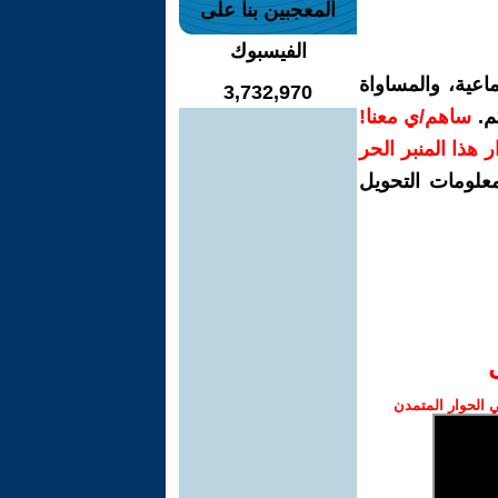
المعجبين بنا على
الفيسبوك
اعية، والمساواة
3,732,970
م.
ساهم/ي معنا!
رار هذا المنبر الحر
معلومات التحويل
الحوار المتمدن