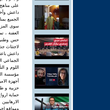
على مناهج 
داعش وأخوا
الجميع بمنا
سوى المزيد 
العفنة ، ت
حس وطني ش
لاجتثاث جذو
داعش باعترا
الجماعي ال
اللوم و ال
مؤسسة الحك
أجهزة الام
حزبية و طائ
حماية ارواح
الارهابيي
ومواقع اخر