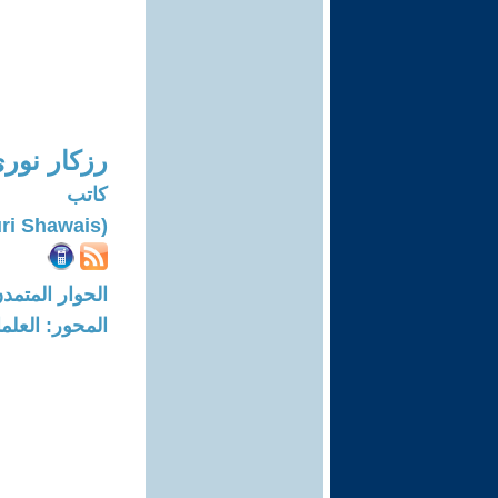
رزكار نو
كاتب
(Rizgar Nuri Shawais)
الحوار المتمدن-العدد: 6796 - 21
المحور: العلما