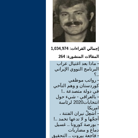
إجمالي القراءات: 1,034,974
المقالات المنشورة: 264
-
ماذا بعد اغتيال عراب
البرنامج النووي الإيراني
..؟
-
رواتب موظفي
كوردستان و وهم التآخي
في دولة متصدعة ..!
-
بالعراقي - شيء حول
انتخابات2020 لرئاسة
امريكا
-
أشعِلْ نيران الفتنة ،
أججّها و لا تدعها تخمد ..!
-
بورصة كورونا .. غسيل
دماغ و مضاربات
-
فاجعة بيروت .. التحقيق