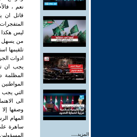
نعم ، فالأ
قاتل ان ي
المتفجرات 
ليس هكذا ،
من يسهل له
تلقيمها است
ادوات الجري
يجب ان تط
المظلمة د
المواطنين 
التي يجب أ
الى الاهتم
وصفها إلا 
المهام الر
ساهرة على 
المزيد.....
المسؤولين 