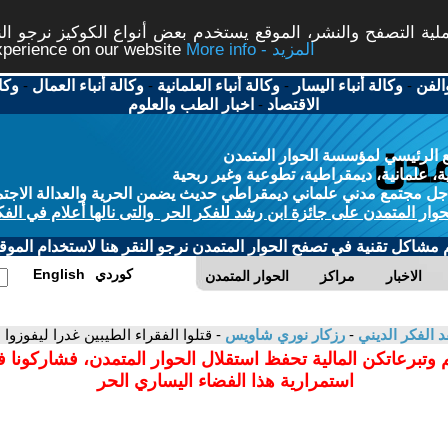
ة التصفح والنشر، الموقع يستخدم بعض أنواع الكوكيز نرجو النق
More info - المزيد
experience on our website
الفن
-
وكالة أنباء اليسار
-
وكالة أنباء العلمانية
-
وكالة أنباء العمال
-
وكا
الاقتصاد
-
اخبار الطب والعلوم
 الرئيسي لمؤسسة الحوار المتمدن
، علمانية، ديمقراطية، تطوعية وغير ربحية
ل مجتمع مدني علماني ديمقراطي حديث يضمن الحرية والعدالة الاجتم
حوار المتمدن على جائزة ابن رشد للفكر الحر والتى نالها أعلام في الفك
م مشاكل تقنية في تصفح الحوار المتمدن نرجو النقر هنا لاستخدام الموقع
كوردي
English
الاخبار
مراكز
الحوار المتمدن
د الفكر الديني
-
رزكار نوري شاويس
- قتلوا الفقراء الطيبين غدرا ليفوزوا با
 وتبرعاتكن المالية تحفظ استقلال الحوار المتمدن، فشاركونا 
استمرارية هذا الفضاء اليساري الحر