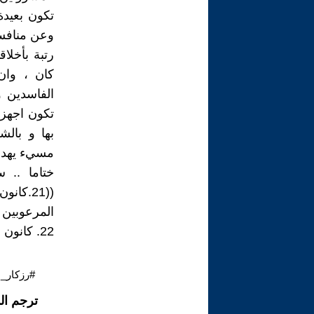
تكون بعيدة
وعن منافسا
رتبة بأخلا
كان ، وان
الفاسدين و
تكون اجهزة
بها و بال
مسيء يهدد 
ختاما .. 
المرعوبين 
22. كانون الثاني. 2021
#رزكار_
ترجم ال