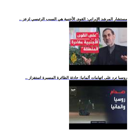
.. مستشار المرشد الإيراني: القوى الأجنبية هي السبب الرئيسي لزعز
.. روسيا ترد على اتهامات ألمانيا: حادثة الطائرة المسيرة استفزاز