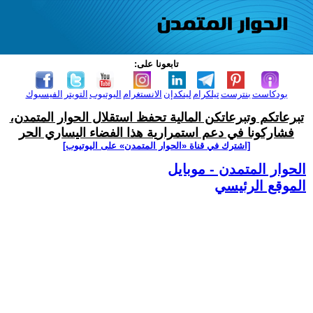
تابعونا على:
بودكاست
بنترست
تيلكرام
لينكدإن
الانستغرام
اليوتيوب
التويتر
الفيسبوك
تبرعاتكم وتبرعاتكن المالية تحفظ استقلال الحوار المتمدن،
فشاركونا في دعم استمرارية هذا الفضاء اليساري الحر
[اشترك في قناة ‫«الحوار المتمدن» على اليوتيوب]
الحوار المتمدن - موبايل
الموقع الرئيسي