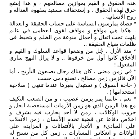
هذه الحقوق و القيم بموازين مصالحهم ، و هذا إبشع
خرق لهذه الحقوق ، و إستخفاف مستبد بمفهوم العدالة و
روح الأنسانية .
* قضاة يمارسون السياسة على حساب الحقيقة و العدالة
، هكذا هي مواقع و مواقف لقوى العظمى في عالم
يلهث تحت اثقال و أحمال منوعة من الظلم و يتخبط في
ظلمات ضياع الحقيقة ..
* منذ الأزل ، جُل من وضعوا قواعد السلوك و القيم و
الأخلاق كانوا أول من خرقوها .. و لا يزال النهج ساري
المفعول !
* في زمن مضى ، كان هناك رجال يصنعون التأريخ ، أما
الآن فالزمن زمن مصالح ، تصنع دمى حسب
( حاجة السوق ) و تستبدل بغيرها عندما تنتهي ( صلاحية
استخدامها ) .
* نعم ، عالمنا يمر بزمن عصيب ، و من الصعب التكيف
مع هذا الزمن الذي هو زمن الأزمات المستعصية الحل و
حروب الوكالات ، زمن لا أحد يحارب فيه بشرف و
اخلاص دفاعا عن قضية تخدم ا|لأنسان ، زمن الأنقلاب
على المباديء و الأتجار بالأنتمائات و المزايدة على
الولائات و انعكاس المسارات .. زمن كل من تسنح له