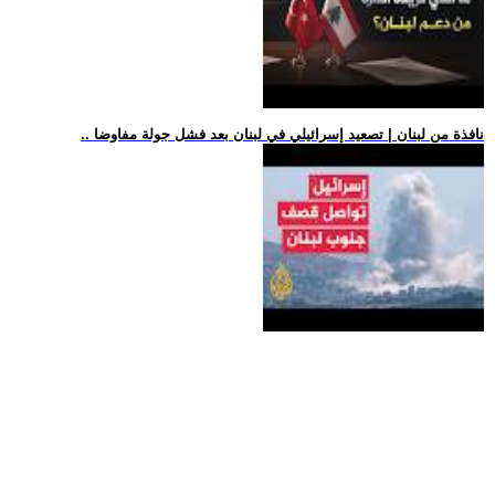
.. نافذة من لبنان | تصعيد إسرائيلي في لبنان بعد فشل جولة مفاوضا