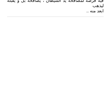
فيه فرصة لمصافحة يد الشيطان ، يصافحه بل و يقبله
ليذهب
ابعد منه ..