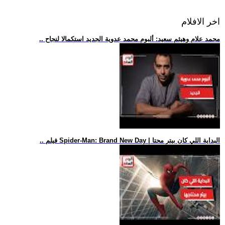
اخر الافلام
.. محمد علام وهيثم سعيد: ألبوم محمد عدوية الجديد استكمالا لنجاح
.. فيلم Spider-Man: Brand New Day | البداية اللي كان بيتر محتا