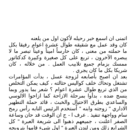
اتمنى ان اسمع خبر رحيله لأكون اول من يلعنه
كان وقد عمل مع شقيقه طوال عشرة اعوام رفيقا بكل
ما حملته من معنى ، كان حارساً اميناً وعيناً تبصر ما لا
يبصره الآخرون ، تربع على كل صغيرة وكبيرة كدكتاتور
ممسك بزمام جميع تلابيب العمل . من خلاله ، كان
شريكا بكل ما كان يجري .
بعد ان اصبح بأصابعه لزوجة عسل ، بدأت المؤامرات
تشتغل وتحاك خلف كواليس حثالته ، كيف يمكن التخلص
من الذي تربع طوال عشرة اعوام ؟ شعر بما يدور وبما
ينسج ضده ، بدأوا بمرحلة الازاحة كما ازاحوا الالوسي
والساعدي بطرق الاحتيال والخبث ، قائد حملة التطهير
الاداري " زوجته وابنه " اْستخدم الرئيس النابه رأس رمح
سام وواجهة تنفيذ . عرف ا - ج ان الوقت قد حان وساعة
الصفر اعلنت ، جميعهم ذهبوا الى شريعة العبرة " كل
الشرايع زلك ومن لندن العبرة " اول شيء قاموا بترويجه