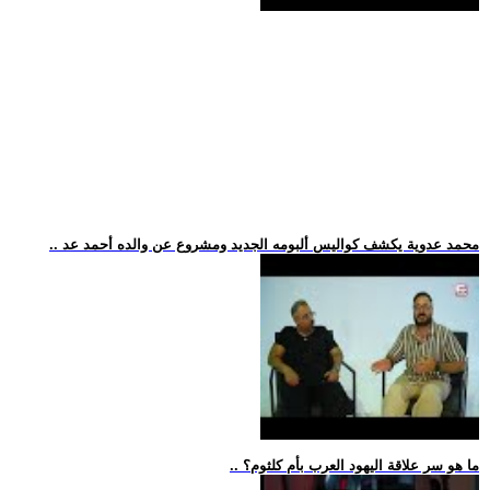
.. محمد عدوية يكشف كواليس ألبومه الجديد ومشروع عن والده أحمد عد
.. ما هو سر علاقة اليهود العرب بأم كلثوم؟