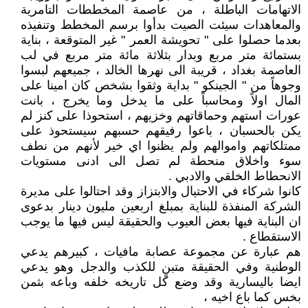
الاتهامات الباطلة ، من عاصمة المخططات التامرية
والمعاهدات سيئت الصيت بدأوا برسم المخطط وتنفيذه
بعدما حصلوا على " تحويشة العمر " غير المتوقعة ، بناية
بستمائة متر مربع وبدار بثلاثة مائة متر مربع في لب
العاصمة بغداد ، قريبة الى نهرها الخالد ، جميعهم لبسوا
وجوهاً من " الجينكو " بداية وثقوا بشخص كان امينا على
المال اولاً ومحاسباً على ما يدخل وما يخرج ، بانت
عورات استهم وحماقاتهم وخزيهم ، استحوذا على كنز لم
يكن بالحسبان ، باعوا رفيقهم حسبهم سيستحوذ على
ممتلكاتهم واموالهم ولم يظنوا اي خير لأنهم من نطف
سوء واخلاق منحطة لم تصل الى ادنى مستويات
الانحطاط الخلقي والادبي .
كانوا شركاء في الاحتيال والابتزاز وقد احتالوا على مديرة
الشركة المنفذة للبناية بمبلغ اربعين مليون دينار بدعوى
ان البناية فيها بعض العيوب والحقيقة ليس فيها ما يوجب
الاستقطاع .
هم عبارة عن مجموعة عصابة مافيات ، كبيرهم يدعي
الوطنية وفي الحقيقة متبنٍ للكذب والدجل وهو يدعي
ايضا باليسارية وقد وضع كل تاريخه خلفه وباعه بثمن
بخس كما باع اخيه ،