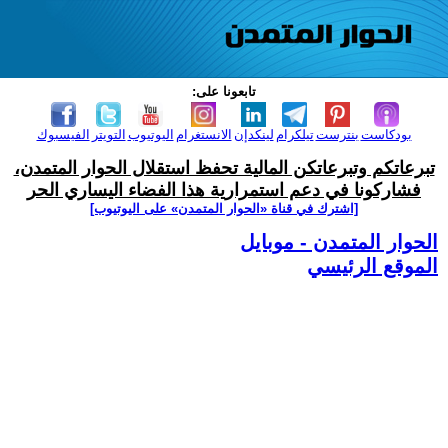
تابعونا على:
بودكاست
بنترست
تيلكرام
لينكدإن
الانستغرام
اليوتيوب
التويتر
الفيسبوك
تبرعاتكم وتبرعاتكن المالية تحفظ استقلال الحوار المتمدن،
فشاركونا في دعم استمرارية هذا الفضاء اليساري الحر
[اشترك في قناة ‫«الحوار المتمدن» على اليوتيوب]
الحوار المتمدن - موبايل
الموقع الرئيسي