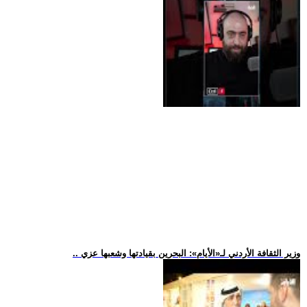
.. وزير الثقافة الأردني لـ«الأيام»: البحرين بقيادتها وشعبها عزي