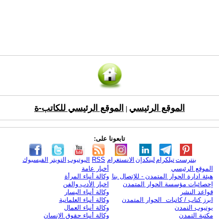
الموقع الرئيسي
الموقع الرئيسي للكاتب-ة
|
تابعونا على:
بنترست
تيلكرام
لينكدإن
الانستغرام
RSS
اليوتيوب
التويتر
الفيسبوك
الموقع الرئيسي
أخبار عامة
هيئة ادارة الحوار المتمدن - للإتصال بنا
وكالة أنباء المرأة
إحصائيات مؤسسة الحوار المتمدن
اخبار الأدب والفن
قواعد النشر
وكالة أنباء اليسار
ابرز كتاب / كاتبات الحوار المتمدن
وكالة أنباء العلمانية
يوتيوب التمدن
وكالة أنباء العمال
مكتبة التمدن
وكالة أنباء حقوق الإنسان