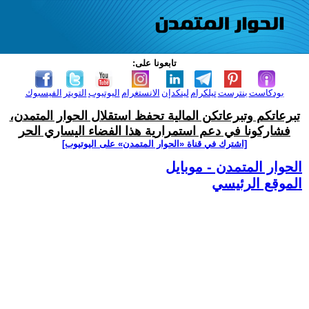
تابعونا على:
بودكاست
بنترست
تيلكرام
لينكدإن
الانستغرام
اليوتيوب
التويتر
الفيسبوك
تبرعاتكم وتبرعاتكن المالية تحفظ استقلال الحوار المتمدن،
فشاركونا في دعم استمرارية هذا الفضاء اليساري الحر
[اشترك في قناة ‫«الحوار المتمدن» على اليوتيوب]
الحوار المتمدن - موبايل
الموقع الرئيسي