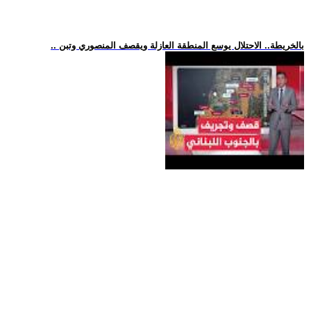
.. بالخريطة.. الاحتلال يوسع المنطقة العازلة ويقصف المنصوري وتبن