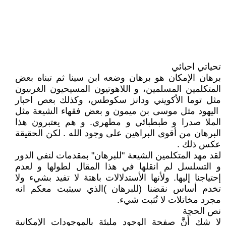
تحياتي احبائي
برهان الإمكان هو برهان وضعه ابن سينا ثم تبناه بعض
المتكلمين المسلمين، و اللاهوتيون المسيحيون الغربيون
مثل توما الأكويني ودانز سكوطس، وكذلك بعص احبار
اليهود مثل موسى بن ميمون و بعض فقهاء الشيعة مثل
الملا صدرا و طبطبائي و مطهري. و هم يعتبرون هذا
البرهان من أقوى البراهين على وجود الله . لكن الحقيقة
عكس ذلك .
لقد مهد المتكلمين الشيعة "للبرهان" بمقدمات لنفي الدور
و التسلسل لم انقلها في هذا المقال لطولها و لعدم
إحتياجنا إليها. ولأنها الأستدلالات باهتة لا تفيد بشيء ولا
تخدم أساس نقضنا (للبرهان )الذي سيثبت معكم انه
مجرد مخاتلات لا تُثبت شيء.
نص الحجة
لا شك أَنَّ صفحة الوجود مليئة بالموجودات الإِمكانية