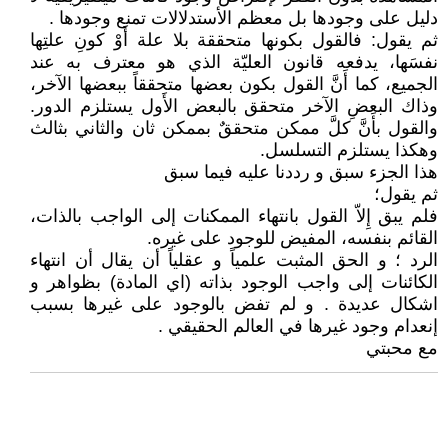
دليل على وجودها بل معظم الأستدلالات تمنع وجودها .
ثم يقول: فالقول بكونها متحققة بلا علة أَوْ كونِ علتِها
نفسَها، يدفعه قانون العليّة الذي هو معترف به عند
الجميع، كما أَنَّ القول بكون بعضها متحققاً ببعضها الآخر،
وذاك البعضِ الآخر متحقق بالبعض الأَول يستلزم الدور.
والقول بأَنَّ كلَّ ممكن متحققٌ بممكن ثان والثاني بثالث
وهكذا يستلزم التسلسل.
هذا الجزء سبق و رددنا عليه فيما سبق
ثم يقول؛
فلم يبق إِلاّ القول بانتهاء الممكنات إلى الواجب بالذات،
القائم بنفسه، المفيض للوجود على غيره.
الرد ؛ و الحق المثبت علمياً و عقلياً أن يقال أن انتهاء
الكائنات إلى واجب الوجود بذاته (اي المادة) بظواهر و
اشكال عديدة . و لم تفض بالوجود على غيرها بسبب
إنعدام وجود غيرها في العالم الحقيقي .
مع محبتي