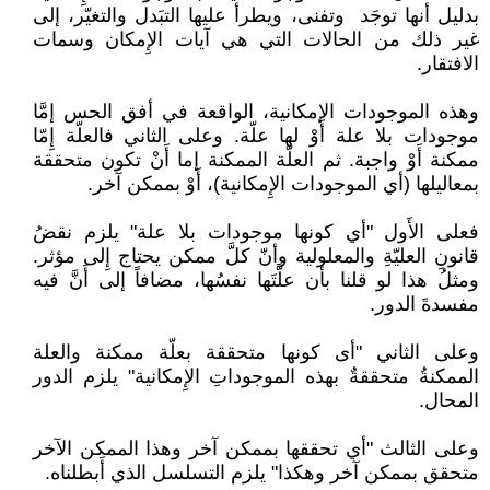
بدليل أنها توجَد وتفنى، ويطرأ عليها التبَدل والتغيّر، إلى
غير ذلك من الحالات التي هي آيات الإِمكان وسمات
الافتقار.
وهذه الموجودات الإمكانية، الواقعة في أفق الحس إمَّا
موجودات بلا علة أَوْ لها علّة. وعلى الثاني فالعلّة إِمّا
ممكنة أَوْ واجبة. ثم العلّة الممكنة إما أَنْ تكون متحققة
بمعاليلها (أي الموجودات الإِمكانية)، أَوْ بممكن آخر.
فعلى الأَول "أي كونها موجودات بلا علة" يلزم نقضُ
قانونِ العليّةِ والمعلولية وأنّ كلَّ ممكن يحتاج إِلى مؤثر.
ومثلُ هذا لو قلنا بأن علَّتَها نفسُها، مضافاً إلى أَنَّ فيه
مفسدةَ الدور.
وعلى الثاني "أى كونها متحققة بعلّة ممكنة والعلة
الممكنةُ متحققةٌ بهذه الموجوداتِ الإِمكانية" يلزم الدور
المحال.
وعلى الثالث "أي تحققها بممكن آخر وهذا الممكن الآخر
متحقق بممكن آخر وهكذا" يلزم التسلسل الذي أَبطلناه.