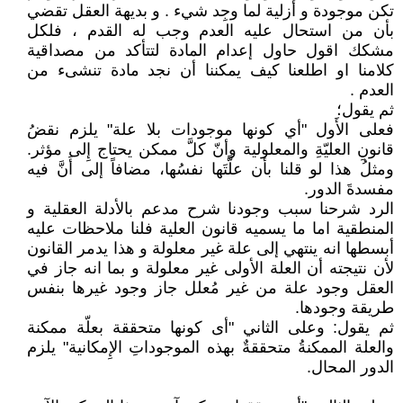
تكن موجودة و أزلية لما وجِد شيء . و بديهة العقل تقضي
بأن من استحال عليه العدم وجب له القدم ، فلكل
مشكك اقول حاول إعدام المادة لتتأكد من مصداقية
كلامنا او اطلعنا كيف يمكننا أن نجد مادة تنشىء من
العدم .
ثم يقول؛
فعلى الأَول "أي كونها موجودات بلا علة" يلزم نقضُ
قانونِ العليّةِ والمعلولية وأنّ كلَّ ممكن يحتاج إِلى مؤثر.
ومثلُ هذا لو قلنا بأن علَّتَها نفسُها، مضافاً إلى أَنَّ فيه
مفسدةَ الدور.
الرد شرحنا سبب وجودنا شرح مدعم بالأدلة العقلية و
المنطقية اما ما يسميه قانون العلية فلنا ملاحظات عليه
أبسطها انه ينتهي إلى علة غير معلولة و هذا يدمر القانون
لأن نتيجته أن العلة الأولى غير معلولة و بما انه جاز في
العقل وجود علة من غير مُعلل جاز وجود غيرها بنفس
طريقة وجودها.
ثم يقول: وعلى الثاني "أى كونها متحققة بعلّة ممكنة
والعلة الممكنةُ متحققةٌ بهذه الموجوداتِ الإِمكانية" يلزم
الدور المحال.