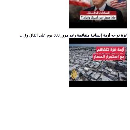
.. غزة تواجه أزمة إنسانية متفاقمة رغم مرور 300 يوم على اتفاق وق