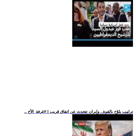
.. ترامب يلوّح بالقوة.. وإيران تتحدث عن اتفاق قريب | #غرفة_الأخ