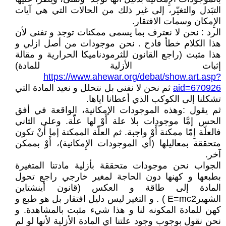
التبَدل والتغيّر، إلى غير ذلك من الحالات التي هي آيات
الإِمكان وسمات الافتقار.
الرد : نحن لا نعترف بما يسمى ممكنات توجد و تفنى لأن
هذا الكلام خطأ فادح . نحن موجودات من أصل ازلي و
هذا مثبت (راجع القانون للثرمودناميكا الحرارية و مقالة
إثبات الأزلية للمادة)
https://www.ahewar.org/debat/show.art.asp?
aid=670926
ثم نحن لا نفنى بل نتحلل و نعيد المادة التي
تشكلنا إلى الكوكب الذي أعطانا اياها.
ثم يقول :وهذه الموجودات الإمكانية، الواقعة في أفق
الحس إمَّا موجودات بلا علة أَوْ لها علّة. وعلى الثاني
فالعلّة إِمّا ممكنة أَوْ واجبة. ثم العلّة الممكنة إما أَنْ تكون
متحققة بمعاليلها (أي الموجودات الإِمكانية)، أَوْ بممكن
آخر.
الجواب نحن موجودات متحققة بأزلية مادتنا المتغيرة
بطبعها و كهنها دون الحاجة لمغير خارجي راجع تحول
المادة إلى طاقة و العكس (قانون أينشتاين
الشهيرE=mc2 ) . و التغير ليس دليل افتقار بل هو طبع و
كهن للمادة المكونه لنا و هذا شيء مثبت بالمشاهدة. و
نحن نقول بوجوب وجود علتنا اي المادة الأزلية لأنها لو لم