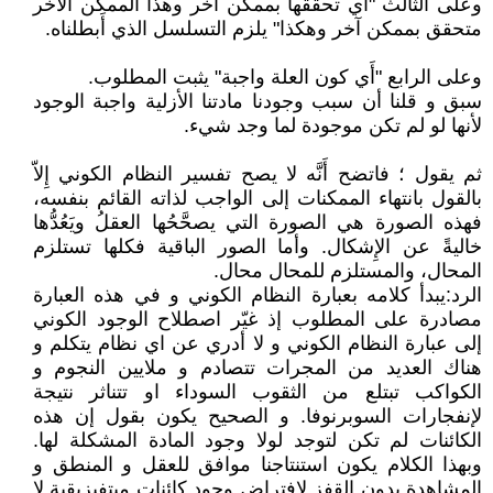
وعلى الثالث "أي تحققها بممكن آخر وهذا الممكن الآخر
متحقق بممكن آخر وهكذا" يلزم التسلسل الذي أَبطلناه.
وعلى الرابع "أَي كون العلة واجبة" يثبت المطلوب.
سبق و قلنا أن سبب وجودنا مادتنا الأزلية واجبة الوجود
لأنها لو لم تكن موجودة لما وجد شيء.
ثم يقول ؛ فاتضح أَنَّه لا يصح تفسير النظام الكوني إِلاّ
بالقول بانتهاء الممكنات إلى الواجب لذاته القائم بنفسه،
فهذه الصورة هي الصورة التي يصحَّحُها العقلُ ويَعُدُّها
خاليةً عن الإِشكال. وأما الصور الباقية فكلها تستلزم
المحال، والمستلزم للمحال محال.
الرد:يبدأ كلامه بعبارة النظام الكوني و في هذه العبارة
مصادرة على المطلوب إذ غيّر اصطلاح الوجود الكوني
إلى عبارة النظام الكوني و لا أدري عن اي نظام يتكلم و
هناك العديد من المجرات تتصادم و ملايين النجوم و
الكواكب تبتلع من الثقوب السوداء او تتناثر نتيجة
لإنفجارات السوبرنوفا. و الصحيح يكون بقول إن هذه
الكائنات لم تكن لتوجد لولا وجود المادة المشكلة لها.
وبهذا الكلام يكون استنتاجنا موافق للعقل و المنطق و
المشاهدة بدون القفز لإفتراض وجود كائنات ميتفيزيقية لا