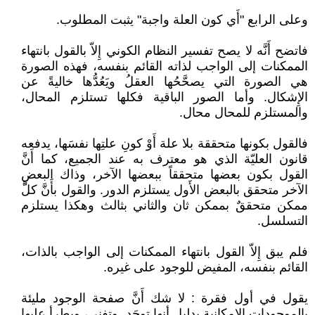
وعلى الرابع "أَي كون العلة واجبة" يثبت المطلوب.
فاتضح أَنَّه لا يصح تفسير النظام الكوني إِلاّ بالقول بانتهاء
الممكنات إلى الواجب لذاته القائم بنفسه، فهذه الصورة
هي الصورة التي يصحَّحُها العقلُ ويَعُدُّها خاليةً عن
الإِشكال. وأما الصور الباقية فكلها تستلزم المحال،
والمستلزم للمحال محال.
فالقول بكونها متحققة بلا علة أَوْ كونِ علتِها نفسَها، يدفعه
قانون العليّة الذي هو معترف به عند الجميع، كما أَنَّ
القول بكون بعضها متحققاً ببعضها الآخر، وذاك البعضِ
الآخر متحقق بالبعض الأَول يستلزم الدور. والقول بأَنَّ كلَّ
ممكن متحققٌ بممكن ثان والثاني بثالث وهكذا يستلزم
التسلسل.
فلم يبق إِلاّ القول بانتهاء الممكنات إلى الواجب بالذات،
القائم بنفسه، المفيض للوجود على غيره.
يقول في أول فقرة : لا شك أَنَّ صفحة الوجود مليئة
بالموجودات الإِمكانية بدليل أنها توجَد وتفنى، ويطرأ عليها