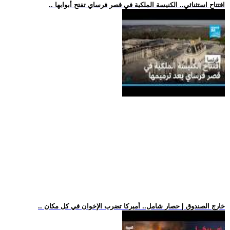
.. افتتاح استثنائي.. الكنيسة الملكية في قصر فرساي تفتح أبوابها
.. خارج الصندوق | حصار شامل.. أميركا تضرب الإخوان في كل مكان