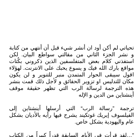
تحياتي لم أكن أود ان أنشر شيء قبل أن أنتهي من كتابة
و نشر الجزء الثاني من مقالتي سواطع البيان. لكن
استفذني كلام بعض المتفلسفين الذين ذكروني بكُتات
مواقع بارك الله فيك و يسوع يحبك على الانترنت. لهؤلاء
اقول سيبقى الحوار المتمدن منبر للتنوير و لن يكون
مكان للتدليس او تزوير الحقائق و لأجل ذلك قمت بنشر
هذه الترجمة لرسالة الرب التي تظهر حقيقة موقف
أينشتاين من الدين و الإله
ترجمة ”رسالة الرب“ التي أرسلها آينشتاين إلى
الفيلسوف إيريك غوتكيند يشرح فيها رأيه بالأديان بشكل
عام واليهودية بشكل خاص.
”…لقد قرأت في الأيام السابقة قدراً كبيراً من الكتاب