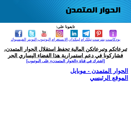
تابعونا على:
بودكاست
بنترست
تيلكرام
لينكدإن
الانستغرام
اليوتيوب
التويتر
الفيسبوك
تبرعاتكم وتبرعاتكن المالية تحفظ استقلال الحوار المتمدن،
فشاركونا في دعم استمرارية هذا الفضاء اليساري الحر
[اشترك في قناة ‫«الحوار المتمدن» على اليوتيوب]
الحوار المتمدن - موبايل
الموقع الرئيسي