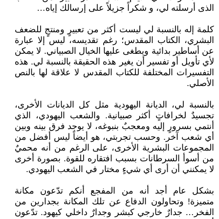
الذى أرسلته لي، و شكراً جزيلاً على إرسالك إياه…
كلمة إله بالنسبة لي ليست أكثر من تعبيرٍ ومنتجٍ للضعف
البشري، الكتاب المقدس؛ رغم تقديسه، ليس إلا عبارة
عن أساطير بدائية ويطغى عليها الخيال الصبياني. لا يمكن
لأي تأويل أو تفسير أن يغير هذه الحقيقة بالنسبة لي. هذه
التفسيرات المختلفة للكتاب المقدس لا علاقة لها بالنص
الأصلي.
بالنسبة لي، الديانة اليهودية مثل كل الديانات الأخرى،
تجسيدٌ لخرافاتٍ أكثر صبيانية. والشعب اليهودي، الذي
أنتمي بسرورٍ إليه ومعجبٌ بنبوغه، لا يوجد فرق بينه وبين
أي شعب آخر. وحسب تجربتي، هو أيضاً ليس أفضل من
المجموعات البشرية الأخرى، على الرغم من أنه محميٌ
من أسوأ السرطانات بسبب افتقاره للقوة. بصورة أخرى
لا يمكنني أن أرى أي شيءٍ مختار في الشعب اليهودي.
بشكل عام أجد أنه من المفجع أنكم تدّعون مكانة
متميزة! وتحاولون الدفاع عن تلك المكانة بجدارين من
الفخر… جدارٌ خارجي كبشر وجدارٌ داخلي كيهود. تدّعون