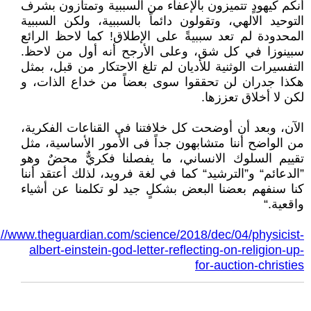
أنكم كيهودٍ تتميزون بالإعفاء من السببية وتمتازون بشرف
التوحيد الالهي، وتقولون دائماً بالسببية، ولكن السببية
المحدودة لم تعد سببيةً على الإطلاق! كما لاحظ الرائع
سبينوزا في كل شق، وعلى الأرجح أنه أول من لاحظ.
التفسيرات الوثنية للأديان لم تلغ الاحتكار من قبل، بمثل
هكذا جدران لن تحققوا سوى بعضاً من خداع الذات، و
لكن لا أخلاق تعززها.
الآن، وبعد أن أوضحت كل خلافتنا في القناعات الفكرية،
من الواضح أننا متشابهون جداً فى الأمور الأساسية، مثل
تقييم السلوك الانساني، ما يفصلنا فكريٌّ محضٌ وهو
”الدعائم“ و”الترشيد“ كما في لغة فرويد، لذلك أعتقد أننا
كنا سنفهم بعضنا البعض بشكلٍ جيد لو تكلمنا عن أشياء
واقعية.“
://www.theguardian.com/science/2018/dec/04/physicist-
albert-einstein-god-letter-reflecting-on-religion-up-
for-auction-christies