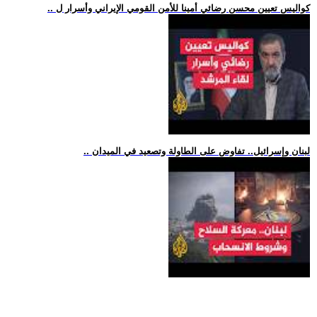
.. كواليس تعيين محسن رضائي أمينا للأمن القومي الإيراني وأسرار ل
.. لبنان وإسرائيل.. تفاوض على الطاولة وتصعيد في الميدان