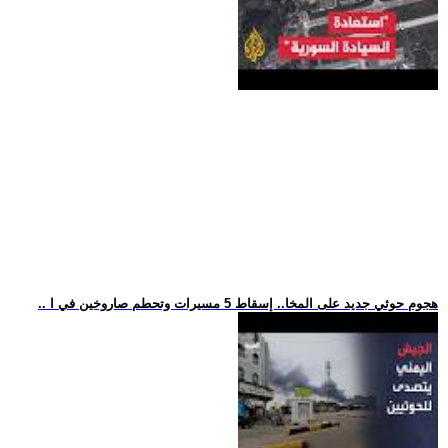
.. هجوم حوثي جديد على المخا.. إسقاط 5 مسيرات وتحطم صاروخين في ا