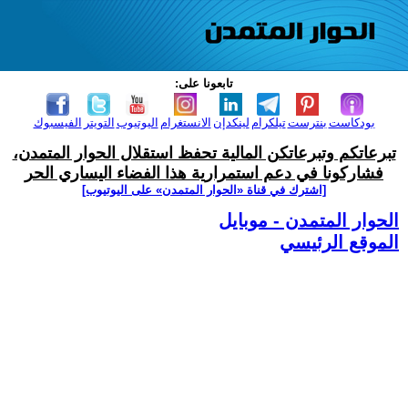
تابعونا على:
بودكاست
بنترست
تيلكرام
لينكدإن
الانستغرام
اليوتيوب
التويتر
الفيسبوك
تبرعاتكم وتبرعاتكن المالية تحفظ استقلال الحوار المتمدن،
فشاركونا في دعم استمرارية هذا الفضاء اليساري الحر
[اشترك في قناة ‫«الحوار المتمدن» على اليوتيوب]
الحوار المتمدن - موبايل
الموقع الرئيسي