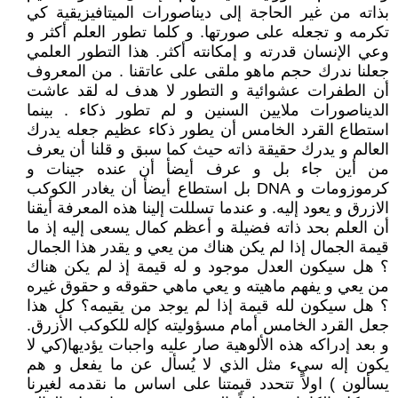
بذاته من غير الحاجة إلى ديناصورات الميتافيزيقية كي
تكرمه و تجعله على صورتها. و كلما تطور العلم أكثر و
وعي الإنسان قدرته و إمكانته أكثر. هذا التطور العلمي
جعلنا ندرك حجم ماهو ملقى على عاتقنا . من المعروف
أن الطفرات عشوائية و التطور لا هدف له لقد عاشت
الديناصورات ملايين السنين و لم تطور ذكاء . بينما
استطاع القرد الخامس أن يطور ذكاء عظيم جعله يدرك
العالم و يدرك حقيقة ذاته حيث كما سبق و قلنا أن يعرف
من أين جاء بل و عرف أيضأ أن عنده جينات و
كرموزومات و DNA بل استطاع أيضأ أن يغادر الكوكب
الازرق و يعود إليه. و عندما تسللت إلينا هذه المعرفة أيقنا
أن العلم بحد ذاته فضيلة و أعظم كمال يسعى إليه إذ ما
قيمة الجمال إذا لم يكن هناك من يعي و يقدر هذا الجمال
؟ هل سيكون العدل موجود و له قيمة إذ لم يكن هناك
من يعي و يفهم ماهيته و يعي ماهي حقوقه و حقوق غيره
؟ هل سيكون لله قيمة إذا لم يوجد من يقيمه؟ كل هذا
جعل القرد الخامس أمام مسؤوليته كإله للكوكب الأزرق.
و بعد إدراكه هذه الألوهية صار عليه واجبات يؤديها(كي لا
يكون إله سيء مثل الذي لا يُسأل عن ما يفعل و هم
يسألون ) اولاً تتحدد قيمتنا على اساس ما نقدمه لغيرنا