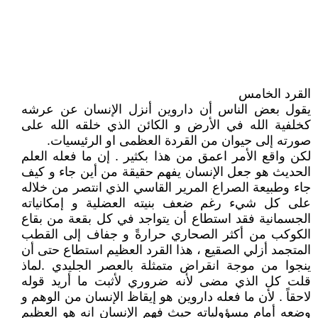
القرد الخامس
يقول بعض الناس أن داروين أنزل الإنسان عن عرشه
كخلفية الله في الأرض و الكائن الذي خلقه الله على
صورته إلى حيوان من القردة العظمى او الرئيسيات.
لكن واقع الأمر اعمق من هذا بكثير . إن ما فعله العلم
الحديث هو جعل الإنسان يفهم حقيقة من أين جاء و كيف
جاء وطبيعة الصراع المرير القاسي الذي انتصر من خلاله
على كل شيء رغم ضعف بنيته العضلية و إمكانياته
الجسمانية فقد استطاع أن يتواجد في كل بقعة من بقاع
الكوكب من أكثر الصحاري حرارةً و جفاف إلى القطب
المتجمد أزلي الصقيع ، هذا القرد العظيم استطاع حتى أن
ينجوا من موجة انقراض متمثلة بالعصر الجليدي .لماذ
قلت كل الذي مضى لأنه ضروري لأثبت ما أريد قوله
لاحقاً . لأن ما فعله داروين هو إيقاظ الإنسان من الوهم و
وضعه أمام مسؤولياته حيث فهم الإنسان انه هو العظيم