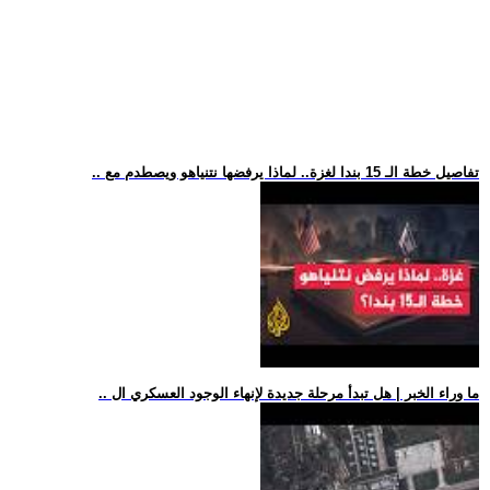
.. تفاصيل خطة الـ 15 بندا لغزة.. لماذا يرفضها نتنياهو ويصطدم مع
.. ما وراء الخبر | هل تبدأ مرحلة جديدة لإنهاء الوجود العسكري ال