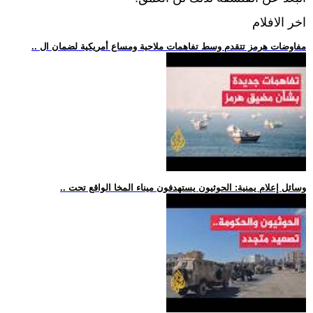
اخر الافلام
.. مفاوضات هرمز تتقدم وسط تفاهمات ملاحية ومساع أمريكية لضمان ال
.. وسائل إعلام يمنية: الحوثيون يستهدفون ميناء المخا الواقع تحت