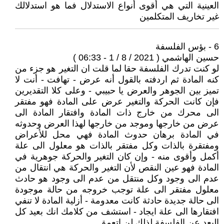
العينية التي هي أقوى أنواع الاستدلال فما هو استدلالك
غير تخاريف المتكلمين
6 - بؤس الفلسفة
حسين الهاشمي ( 2021 / 8 / 1 - 06:33 )
لو كنت تدرك الفلسفة حقا لما قلت ان التغير هو جزء من
كنه المادة ثم اردفته بالقول أنه عرض - تهافت - أنت لا
تميز بين الجوهر والعرض يا حبيبي - وعلى كلا التقديرين
فإن كانت الحركة والتغير عرض على المادة فهو مفتقر
الى محرك من خارج ذات المادة وافتقار المادة الى
عرض من خارجها وموجد من خارجها لهذا العرض وحدوثه
في المادة برهان حدوث المادة فهي محل للأعراض
ومفتقرة بالذات وكل مفتقر بالذات هو معلول الى علة
أكمل وأقوى منه - وإن كان التغير والحركة جوهرية في
المادة فهو عين النقص لأن التغير والحركة هي انتقال من
عدم الى وجود وكل منتقل من عدم الى وجود هو حادث
معلول مفتقر الى علة توجب خروجه من حالة موجودة
الى حالة جديدة حادثة كانت معدومة - أزلية المادة لا تنفي
افتقارها الى علة ايجاد - استشف من كلامك انك بعيد كل
البعد عن الفلسفة لذلك لن اتعمق.