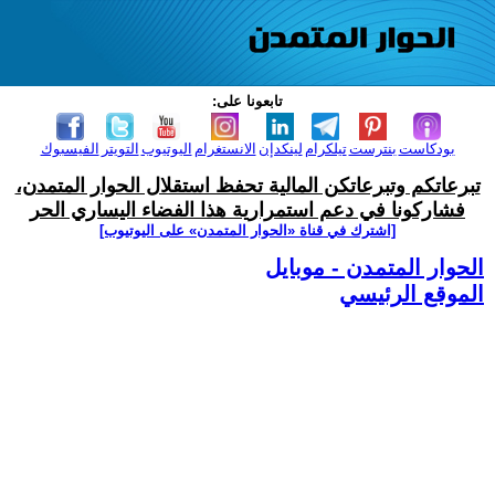
تابعونا على:
بودكاست
بنترست
تيلكرام
لينكدإن
الانستغرام
اليوتيوب
التويتر
الفيسبوك
تبرعاتكم وتبرعاتكن المالية تحفظ استقلال الحوار المتمدن،
فشاركونا في دعم استمرارية هذا الفضاء اليساري الحر
[اشترك في قناة ‫«الحوار المتمدن» على اليوتيوب]
الحوار المتمدن - موبايل
الموقع الرئيسي