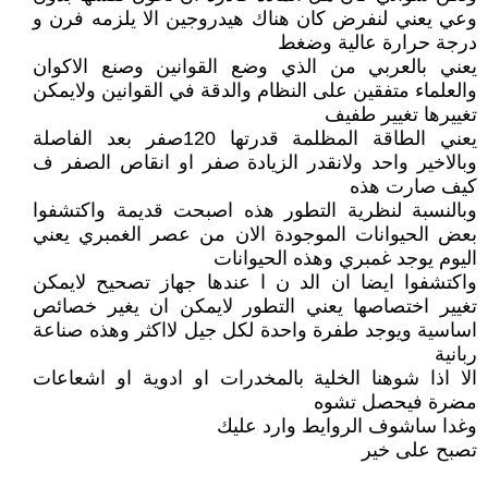
وعي يعني لنفرض كان هناك هيدروجين الا يلزمه فرن و
درجة حرارة عالية وضغط
يعني بالعربي من الذي وضع القوانين وصنع الاكوان
والعلماء متفقين على النظام والدقة في القوانين ولايمكن
تغييرها تغيير طفيف
يعني الطاقة المظلمة قدرتها 120صفر بعد الفاصلة
وبالاخير واحد ولانقدر الزيادة صفر او انقاص الصفر ف
كيف صارت هذه
وبالنسبة لنظرية التطور هذه اصبحت قديمة واكتشفوا
بعض الحيوانات الموجودة الان من عصر الغمبري يعني
اليوم يوجد غمبري وهذه الحيوانات
واكتشفوا ايضا ان الد ن ا عندها جهاز تصحيح لايمكن
تغيير اختصاصها يعني التطور لايمكن ان يغير خصائص
اساسية ويوجد طفرة واحدة لكل جيل لااكثر وهذه صناعة
ربانية
الا اذا شوهنا الخلية بالمخدرات او ادوية او اشعاعات
مضرة فيحصل تشوه
وغدا ساشوف الروايط وارد عليك
تصبح على خير