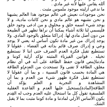
ألله يقاس عليها لأنه غير مادي .
ما ندعي ازليته موجود ملموس مثبت .
نحن موجودات نعيش في عالم موجود هذا العالم يشبهنا
و نحن نشبهه هو عالم مادي و نحن كائنات مادية، و لا
يوجد شيء اسمه خلق و مخلوق و من ادعى وجود خلق
فليسمي لنا ثلاثة أشياء يمكننا أن نراها تظهر في الطبيعة
من دون أصل مادي لها. إدراكنا متعلق بالوجود المادي. ولا
يوجد إدراك من غير مادة تكون أساس له يعني لا يوجد
وعي و إدراك صرف قائم بذاته في الفضاء . عقولنا لا
تستطيع تقبل فكرة العدم الصرف حتى اننا لا نستطيع
تخيله . قوانين الفيزياء المثبته تؤكد أزلية كوننا و
مادتنا(ينص قانون حفظ الطاقة على أنه في أي نظام
مغلق، الطاقة لا تفنى ولا تستحدث من العدم)و الطاقة
هي المادة بحسب قانون النسبية ، و بما أن عقولنا لا
تستطيع تقبل فكرة ظهور شيء من العدم و بما أن
المشاهدة و التجربة و العلم يؤكد أن
الطاقة(المادة)يستحيل عليها العدم و القاعدة العقلية
الفلسفية تقول كل ما استحال عليه العدم وجب له القِدم
يكون الأساس الأزلي لمادتنا و مادة كوننا مثبت بما لا يقبل
الشك.