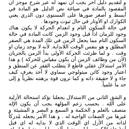
و لتقديم دليل آخر يجب ان نمهد له عبر شرح موجز أن
المقصود بالمادة في صياغة نص الدليل هو المادة في
أبسط و أصغر صورها على المستوى دون الذري يعني
الكوارك او الأوتار في حال ثبوت وجودها .
في حالة السكون التام و انعدام الحركة لا يكون هناك
وجود للزمان اذاً قبل وجود الزمن كانت المادة في حالة
السكون التام مما يجعل الزمن في تلك المدة هي الصفر
المطلق و هو بنفس الوقت اللابداية. لأنه لا يوجد زمان او
وقت . و لما طرئت الحركة الأولى بدأ الزمن بالجريان
(لأن من وظائف الزمن أن يكون مقياس للحركة ) و هذا
الأمر استدلال عقلي قاطع لا يتطلب القفز عن المنطق و
اعتبار وجود كائن ميثولوجي سماوي لا أحد يعرف كيف
جاء و لا حقيقة ذاته و كما ترون قوة برهنته نظرياً و إلى
حد ما علمياً.
و الشق الثاني من الاستدلال يجعلنا نؤكد استحالة الأزلية
على ألله . بحسب زعم المؤلهة يجب أن يكون الإله
متصف بالعلم و الحكمة و السمع و البصر و المشيئة و
غيرها من الصفات الواجبة له . و هذا الأمر يجعله مُدركاً
لذاته من الأزل اي الوقت الذي لا بدايه له اي قبل