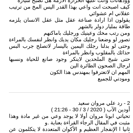
وودهانات واتت عليها الحرارة الازمة هل تصبح سيارة
كيف اصبحت انت واعي بهذا القدر اليس المخ من ترتيب
عقلاني ام عشوائي
يقولون اذا ارادة صناعة عقل مثل عقل الانسان يلزمه
طاقة بمليار دولر بالشهر
ومن رتب مخك وعينيك ورجليك باماكنهم
تصور لو وضعنا رجليك مكان يديك وانظر لنفسك بالمراءة
وحتى لو بدلنا رجلك اليمين باليسار لاتصلح جرب البس
حذائك بالمقلوب وانظر بالمراءة
حتى شيخ الملحدين لاينكر وجود صانع للحياة ونسبها
لرجال الصحون الطائرة الين
المهم ان لاتعترفوا بمهندس هذا الكون
ومودتي للجميع
2 - رد علي مروان سعيد
أودين الآب ( 2020 / 3 / 30 - 21:26 )
تحياتي ابونا مروان أولا لا يوجد وعي من غير مادة وهذا
مثبت في المقال الرجاء القراءة بعناية .و
ثانيا ا الإنفجار العظيم و الأكوان المتعددة لا يتكلمون عن