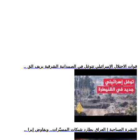
.. قوات الاحتلال الإسرائيلي تتوغل في الصمدانية الشرقية بريف الق
.. النشرة الصباحية | العراق يطارد شبكات المسيّرات.. ويفاوض إيرا