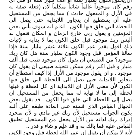
أن(يخلق)الكون بمليار سنة او ألف مليار سنة او قبل اي
رقم كان موجوداً عالماً شائياً متكلماً لأن (فعله صفة له
في الأزل و المفعول حادث ) مما يجعل من المستحيل
عليه أن يستطيع ان يتجاوز اللابداية حتى يصل الى
اللحظة التي خلق فيها الكون . اعلم انه سوف يأتي بعض
المؤمنين و يقول ربي خارج الزمان و المكان فنقول له
أليس ربك موجود قبل خلق الكون بما لا بدايه و لإثبات
ذلك أقول يقدر عمر الكون بثلاثة عشر مليار سنة فإذا
سألنا المؤمن قبل وجود الكون بمليار سنة هل كان ربك
موجود؟ من الطبيعي أن يقول كان موجود طيب قبل ألف
مليار و قبل اكبر رقم ممكن تتخيله طبيعي أن يقول كان
موجود . و ان يقول موجود من الأزل إذا كيف استطاع أن
يتجاوز اللابداية حتى يصل الى اللحظة التي خلق فيها
الكون لأن معنى الأزل اي اللابداية اي كل لحظة و قبلها
لحظة إلى ما لا نهاية له مما يجعل من المستحيل ان
يصل إلى اللحظة التي خلق فيها الكون . قد يقول بعض
الجهال القياس الذي قسته على المادة طبقه على ألله
يكون الجواب مستحيل لأن ربك غير مادي و لأن بمجرد
إدراك ربك لذاته من الأزل يجعل من المستحيل تطبيق
القياس عليه فما بالك به و قد علِم و شاء و قدر ..
لأنه لا يمكن أن نقول إن عمر الله لحظة قبل وجود الكون