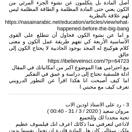
أصل المادة بل يتكلمون عن نشوء الجزء المرئي من
الكون يعني حتى المادة المظلمة و الطاقة المظلمة ليس
لهم علاقة بالنظرية
https://nasainarabic.net/education/articles/view/what-
happened-before-the-big-bang
و اما عن نشوء الكون فحاول أن تتطلع على القوى
الأساسية الأربعة كي تفهم طريقة عمل الكون و معنى
كلام هوكينج له المجد بوجود الجاذبية لا يحتاج الكون إلى
خالق
https://ibelieveinsci.com/?p=64723
مع احترامي هذا الموضوع اكبر من امكانياتك في المقال
ادلة فلسفية تحتاج إلى دراسة و عمق في التفكير
اما كيف أصبحت انا هكذا اقرأ عن التطور الدرويني
تعرف كيف مع محبتي ا
3 - رد على الاستاذ اودين الاب
مروان سعيد ( 2020 / 3 / 31 - 00:40 )
تحية مجددا لك وللجميع
لاداعي لتعرفني مدا ذكائك اعرف انك فيلسوف عظيم
ولكن سؤالي كان هل المادة قادرة ان تحول نفسها بدون