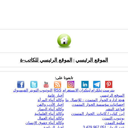
الموقع الرئيسي
الموقع الرئيسي للكاتب-ة
|
تابعونا على:
بنترست
تيلكرام
لينكدإن
الانستغرام
RSS
اليوتيوب
التويتر
الفيسبوك
الموقع الرئيسي
أخبار عامة
هيئة ادارة الحوار المتمدن - للإتصال بنا
وكالة أنباء المرأة
إحصائيات مؤسسة الحوار المتمدن
اخبار الأدب والفن
قواعد النشر
وكالة أنباء اليسار
ابرز كتاب / كاتبات الحوار المتمدن
وكالة أنباء العلمانية
يوتيوب التمدن
وكالة أنباء العمال
مكتبة التمدن
وكالة أنباء حقوق الإنسان
عدد الزوار: 3,429,967,051
اخبار الرياضة