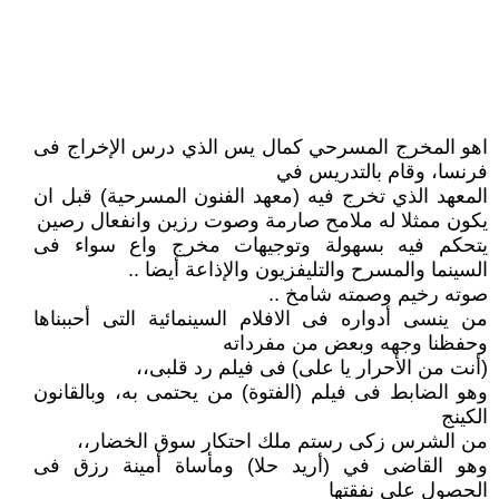
اهو المخرج المسرحي كمال يس الذي درس الإخراج فى
فرنسا، وقام بالتدريس في
المعهد الذي تخرج فيه (معهد الفنون المسرحية) قبل ان
يكون ممثلا له ملامح صارمة وصوت رزين وانفعال رصين
يتحكم فيه بسهولة وتوجيهات مخرج واع سواء فى
السينما والمسرح والتليفزيون والإذاعة أيضا ..
صوته رخيم وصمته شامخ ..
من ينسى أدواره فى الافلام السينمائية التى أحببناها
وحفظنا وجهه وبعض من مفرداته
(أنت من الأحرار يا على) فى فيلم رد قلبى،،
وهو الضابط فى فيلم (الفتوة) من يحتمى به، وبالقانون
الكينج
من الشرس زكى رستم ملك احتكار سوق الخضار،،
وهو القاضى في (أريد حلا) ومأساة أمينة رزق فى
الحصول على نفقتها