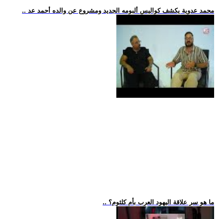
.. محمد عدوية يكشف كواليس ألبومه الجديد ومشروع عن والده أحمد عد
.. ما هو سر علاقة اليهود العرب بأم كلثوم؟