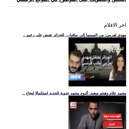
اخر الافلام
.. مهدي لعريبي: من السينما إلى -مافيا-... الجزائر تقبض على زعيم
.. محمد علام وهيثم سعيد: ألبوم محمد عدوية الجديد استكمالا لنجاح