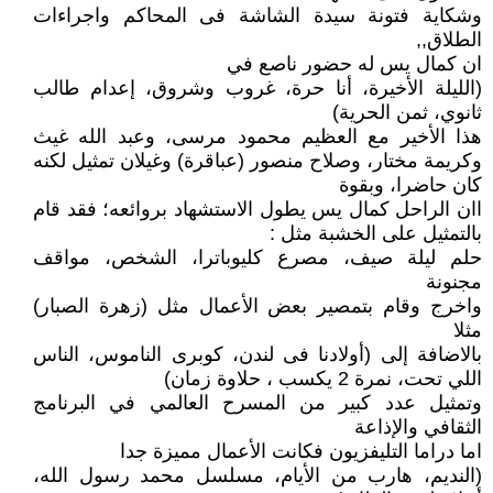
وشكاية فتونة سيدة الشاشة فى المحاكم واجراءات
الطلاق,,
ان كمال يس له حضور ناصع في
(الليلة الأخيرة، أنا حرة، غروب وشروق، إعدام طالب
ثانوي، ثمن الحرية)
هذا الأخير مع العظيم محمود مرسى، وعبد الله غيث
وكريمة مختار، وصلاح منصور (عباقرة) وغيلان تمثيل لكنه
كان حاضرا، وبقوة
اان الراحل كمال يس يطول الاستشهاد بروائعه؛ فقد قام
بالتمثيل على الخشبة مثل :
حلم ليلة صيف، مصرع كليوباترا، الشخص، مواقف
مجنونة
واخرج وقام بتمصير بعض الأعمال مثل (زهرة الصبار)
مثلا
بالاضافة إلى (أولادنا فى لندن، كوبرى الناموس، الناس
اللي تحت، نمرة 2 يكسب ، حلاوة زمان)
وتمثيل عدد كبير من المسرح العالمي في البرنامج
الثقافي والإذاعة
اما دراما التليفزيون فكانت الأعمال مميزة جدا
(النديم، هارب من الأيام، مسلسل محمد رسول الله،