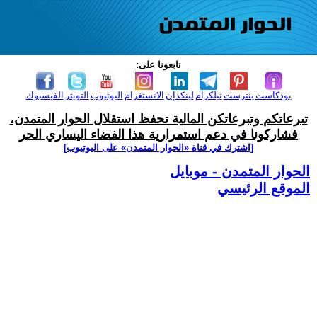
تابعونا على:
بودكاست
بنترست
تيلكرام
لينكدإن
الانستغرام
اليوتيوب
التويتر
الفيسبوك
تبرعاتكم وتبرعاتكن المالية تحفظ استقلال الحوار المتمدن،
فشاركونا في دعم استمرارية هذا الفضاء اليساري الحر
[اشترك في قناة ‫«الحوار المتمدن» على اليوتيوب]
الحوار المتمدن - موبايل
الموقع الرئيسي